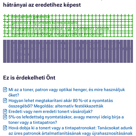
hátrányai az eredetihez képest
élettartam garancia
garancia a nyomtató károsodására
lényegesen alacsonyabb ár egy nyomtatott oldalra
nyomtatási minősége megegyezik az eredetivel
körülbelül 3% a valószínűsége annak, hogy a nyomtató nem
fogadja el ezt a nyomtatófestéket (ebben az esetben visszatérítjük
a vételárat)
nem alkalmas fényképek és reklámanyagok nyomtatására
Ez is érdekelheti Önt
Mi az a toner, patron vagy optikai henger, és mire használjuk
őket?
Hogyan lehet megtakarítani akár 80 %-ot a nyomtatás
összegéből? Megoldás: alternatív festékkazetták
Eredeti vagy nem eredeti tonert vásároljak?
5%-os lefedettség nyomtatáskor, avagy mennyi ideig bírja a
toner vagy a tintapatron?
Hová dobja ki a tonert vagy a tintapatronokat: Tanácsokat adunk
az üres patronok ártalmatlanításának vagy újrahasznosításának