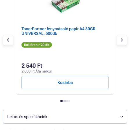
TonerPartner fénymásoló papír A4 80GR
LEX
UNIVERSAL, 500db
Ton
S
Raktáron > 20 db
Rak
2 
2 540 Ft
1 81
2 000 Ft Áfa nélkül
153 F
Kosárba
Leírás és specifikációk