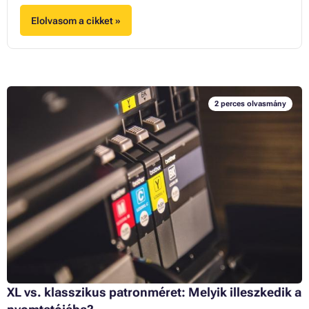
Elolvasom a cikket »
2 perces olvasmány
XL vs. klasszikus patronméret: Melyik illeszkedik a