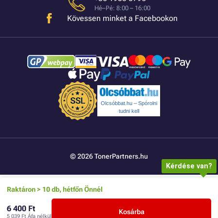
Hé–Pé: 8:00 – 16:00
Kövessen minket a Facebookon
Olcsóbbat.hu – Spórolni
tudni kell
© 2026 TonerPartners.hu
Kérdése van?
Raktáron > 10 db, hétfőn Önnél
6 400 Ft
Kosárba
5 039 Ft
Áfa nélkül