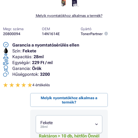
Melyik nyomtatókhoz alkalmas a termék?
Megr. száma
OEM
Gyártó
20800094
14N1614E
TonerPartner
Garancia a nyomtatósérülés ellen
Szín:
Fekete
Kapacitás:
28ml
Egységár:
229 Ft / ml
Garancia:
Örök
Hűségpontok:
3200
4 értékelés
Melyik nyomtatókhoz alkalmas a
termék?
Fekete
28ml
Raktáron > 10 db, hétfőn Önnél