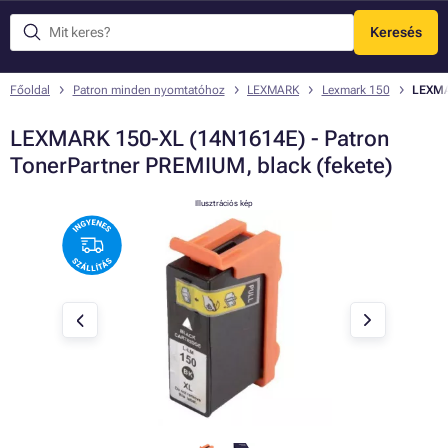
Keresés
Menü
Főoldal
Patron minden nyomtatóhoz
LEXMARK
Lexmark 150
LEXMA
LEXMARK 150-XL (14N1614E) - Patron
TonerPartner PREMIUM, black (fekete)
Illusztrációs kép