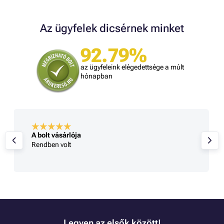
Az ügyfelek dicsérnek minket
92.79%
az ügyfeleink elégedettsége a múlt
hónapban
A bolt vásárlója
Rendben volt
Legyen az elsők között!