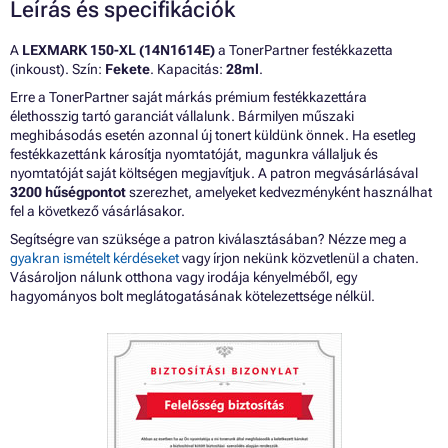
Leírás és specifikációk
A
LEXMARK 150-XL (14N1614E)
a TonerPartner festékkazetta
(inkoust). Szín:
Fekete
. Kapacitás:
28ml
.
Erre a TonerPartner saját márkás prémium festékkazettára
élethosszig tartó garanciát vállalunk. Bármilyen műszaki
meghibásodás esetén azonnal új tonert küldünk önnek. Ha esetleg
festékkazettánk károsítja nyomtatóját, magunkra vállaljuk és
nyomtatóját saját költségen megjavítjuk. A patron megvásárlásával
3200 hűségpontot
szerezhet, amelyeket kedvezményként használhat
fel a következő vásárlásakor.
Segítségre van szüksége a patron kiválasztásában? Nézze meg a
gyakran ismételt kérdéseket
vagy írjon nekünk közvetlenül a chaten.
Vásároljon nálunk otthona vagy irodája kényelméből, egy
hagyományos bolt meglátogatásának kötelezettsége nélkül.