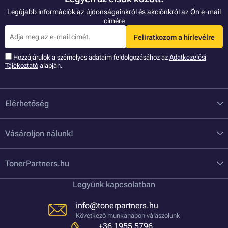
Legújabb információk az újdonságainkról és akciónkról az Ön e-mail
címére
Feliratkozom a hírlevélre
Hozzájárulok a szémelyes adataim feldolgozásához az
Adatkezelési
Tájékoztató
alapján.
Elérhetőség
Vásároljon nálunk!
TonerPartners.hu
Legyünk kapcsolatban
info@tonerpartners.hu
Következő munkanapon válaszolunk
+36 1955 5796