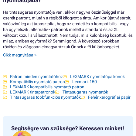
nyomtatójába?
Ha tintasugaras nyomtatója van, akkor nagy valószínűséggel már
cserélt patront, miután a régiből kifogyott a tinta. Amikor újat vásárolt,
valószínűleg azt tapasztalta, hogy az eredeti és a kompatibilis - vagy
ha úgy tetszik, alternatív - patronok mellett a standard és az XL
változat közül is választhatott. Nem tudja, mi a különbség közöttük, és
mi az, amiben egyformák? Semmi gond. A következő sorokban
röviden és világosan elmagyarázzuk Önnek a fő különbségeket.
Cikk megnyitása »
Patron minden nyomtatóhoz
LEXMARK nyomtatópatronok
Kompatibilis nyomtató patron
Lexmark 150
LEXMARK kompatibilis nyomtató patron
LEXMARK tintapatronok
Tintasugaras nyomtatók
Tintasugaras többfunkciós nyomtatók
Fehér xerográfiai papír
Segítségre van szüksége?
Keressen minket!