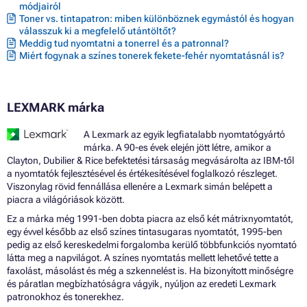
módjairól
Toner vs. tintapatron: miben különböznek egymástól és hogyan
válasszuk ki a megfelelő utántöltőt?
Meddig tud nyomtatni a tonerrel és a patronnal?
Miért fogynak a színes tonerek fekete-fehér nyomtatásnál is?
LEXMARK márka
A Lexmark az egyik legfiatalabb nyomtatógyártó
márka. A 90-es évek elején jött létre, amikor a
Clayton, Dubilier & Rice befektetési társaság megvásárolta az IBM-től
a nyomtatók fejlesztésével és értékesítésével foglalkozó részleget.
Viszonylag rövid fennállása ellenére a Lexmark simán belépett a
piacra a világóriások között.
Ez a márka még 1991-ben dobta piacra az első két mátrixnyomtatót,
egy évvel később az első színes tintasugaras nyomtatót, 1995-ben
pedig az első kereskedelmi forgalomba kerülő többfunkciós nyomtató
látta meg a napvilágot. A színes nyomtatás mellett lehetővé tette a
faxolást, másolást és még a szkennelést is. Ha bizonyított minőségre
és páratlan megbízhatóságra vágyik, nyúljon az eredeti Lexmark
patronokhoz és tonerekhez.