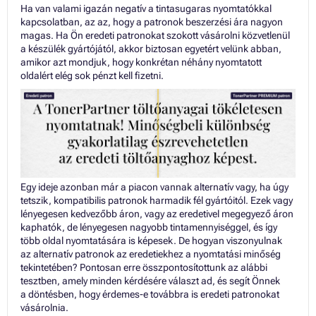
Ha van valami igazán negatív a tintasugaras nyomtatókkal
kapcsolatban, az az, hogy a patronok beszerzési ára nagyon
magas. Ha Ön eredeti patronokat szokott vásárolni közvetlenül
a készülék gyártójától, akkor biztosan egyetért velünk abban,
amikor azt mondjuk, hogy konkrétan néhány nyomtatott
oldalért elég sok pénzt kell fizetni.
Egy ideje azonban már a piacon vannak alternatív vagy, ha úgy
tetszik, kompatibilis patronok harmadik fél gyártóitól. Ezek vagy
lényegesen kedvezőbb áron, vagy az eredetivel megegyező áron
kaphatók, de lényegesen nagyobb tintamennyiséggel, és így
több oldal nyomtatására is képesek. De hogyan viszonyulnak
az alternatív patronok az eredetiekhez a nyomtatási minőség
tekintetében? Pontosan erre összpontosítottunk az alábbi
tesztben, amely minden kérdésére választ ad, és segít Önnek
a döntésben, hogy érdemes-e továbbra is eredeti patronokat
vásárolnia.