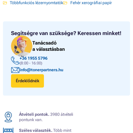
Többfunkciós lézernyomtatók
Fehér xerográfiai papír
Segítségre van szüksége?
Keressen minket!
Tanácsadó
a választásban
+36 1955 5796
(8:00 - 16:00)
info@tonerpartners.hu
Érdeklődnék
Átvételi pontok.
3980 átvételi
pontunk van.
Széles választék.
Több mint