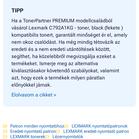
TIPP
Ha a TonerPartner PREMIUM modellcsaládból
vásárol Lexmark C792A1KG - toner, black (fekete )
kompatibilis tonert, garantált minőséget ér el, amely
nem okoz csalódást. Ha még mindig tétovázik az
eredeti és a nem eredeti utántöltések között,
segíthet, ha közelebbről megvizsgálja ezeket a
termékeket. Ismerje meg az alternatíva
kiválasztásakor követendő szabályokat, valamint
azt, hogy ezek a termékek milyen páratlan
előnyökkel járnak.
Elolvasom a cikket »
Patron minden nyomtatóhoz
LEXMARK nyomtatópatronok
Eredeti nyomtató patron
LEXMARK eredeti nyomtató patron
LEXMARK tonerek
Lézernyomtatók