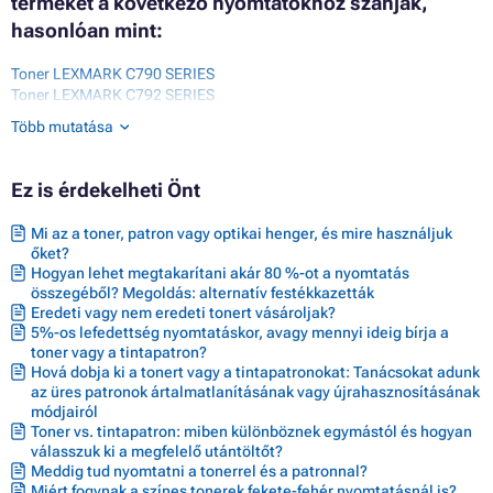
terméket a következő nyomtatókhoz szánják,
hasonlóan mint:
Toner LEXMARK C790 SERIES
Toner LEXMARK C792 SERIES
Toner LEXMARK C792DE
Több mutatása
Toner LEXMARK C792DHE
Toner LEXMARK C792DTE
Toner LEXMARK C792E
Ez is érdekelheti Önt
Toner LEXMARK X790 SERIES
Toner LEXMARK X792
Mi az a toner, patron vagy optikai henger, és mire használjuk
Toner LEXMARK X792 SERIES
őket?
Toner LEXMARK X792DE
Hogyan lehet megtakarítani akár 80 %-ot a nyomtatás
Toner LEXMARK X792DTE
összegéből? Megoldás: alternatív festékkazetták
Toner LEXMARK X792DTFE
Eredeti vagy nem eredeti tonert vásároljak?
Toner LEXMARK X792DTME
5%-os lefedettség nyomtatáskor, avagy mennyi ideig bírja a
Toner LEXMARK X792DTPE
toner vagy a tintapatron?
Toner LEXMARK X792DTSE
Hová dobja ki a tonert vagy a tintapatronokat: Tanácsokat adunk
az üres patronok ártalmatlanításának vagy újrahasznosításának
módjairól
Toner vs. tintapatron: miben különböznek egymástól és hogyan
válasszuk ki a megfelelő utántöltőt?
Meddig tud nyomtatni a tonerrel és a patronnal?
Miért fogynak a színes tonerek fekete-fehér nyomtatásnál is?