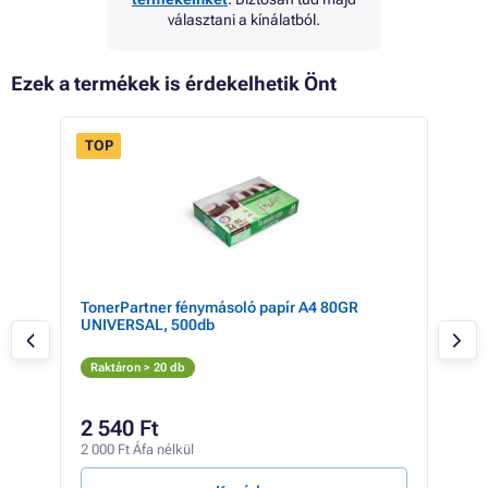
választani a kínálatból.
Ezek a termékek is érdekelhetik Önt
TOP
FLASH
 14%
SALE
TonerPartner fénymásoló papír A4 80GR
Lex
UNIVERSAL, 500db
S
Elé
Raktáron > 20 db
170 
15
2 540 Ft
125 
2 000 Ft Áfa nélkül
27 Ft