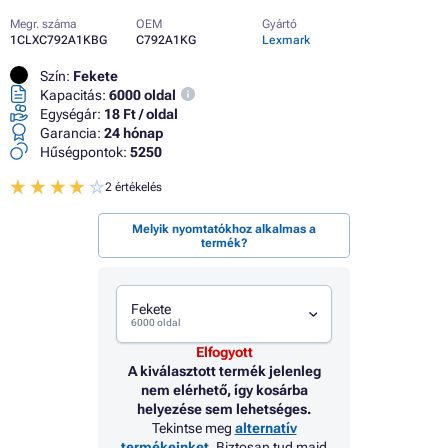
Megr. száma
OEM
Gyártó
1CLXC792A1KBG
C792A1KG
Lexmark
Szín:
Fekete
Kapacitás:
6000 oldal
Egységár:
18 Ft / oldal
Garancia:
24 hónap
Hűségpontok:
5250
2 értékelés
Melyik nyomtatókhoz alkalmas a
termék?
Fekete
6000 oldal
Elfogyott
A kiválasztott termék jelenleg
nem elérhető, így kosárba
helyezése sem lehetséges.
Tekintse meg
alternatív
termékeinket
. Biztosan tud majd