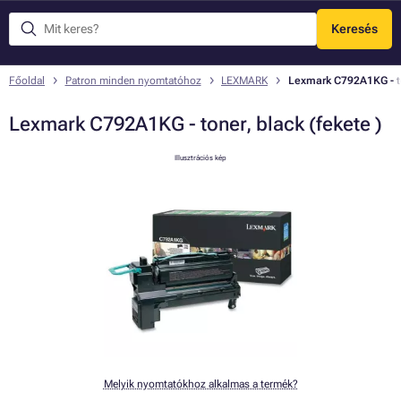
Keresés
Menü
Főoldal
Patron minden nyomtatóhoz
LEXMARK
Lexmark C792A1KG - ton
Lexmark C792A1KG - toner, black (fekete )
Illusztrációs kép
Melyik nyomtatókhoz alkalmas a termék?