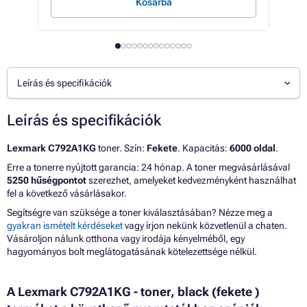
Kosárba
E
Leírás és specifikációk
Leírás és specifikációk
Lexmark C792A1KG
toner. Szín:
Fekete
. Kapacitás:
6000 oldal
.
Erre a tonerre nyújtott garancia: 24 hónap. A toner megvásárlásával
5250 hűségpontot
szerezhet, amelyeket kedvezményként használhat
fel a következő vásárlásakor.
Segítségre van szüksége a toner kiválasztásában? Nézze meg a
gyakran ismételt kérdéseket
vagy írjon nekünk közvetlenül a chaten.
Vásároljon nálunk otthona vagy irodája kényelméből, egy
hagyományos bolt meglátogatásának kötelezettsége nélkül.
A Lexmark C792A1KG - toner, black (fekete )