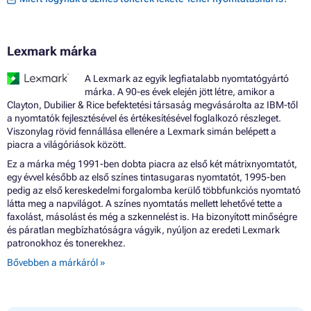
Lexmark márka
A Lexmark az egyik legfiatalabb nyomtatógyártó
márka. A 90-es évek elején jött létre, amikor a
Clayton, Dubilier & Rice befektetési társaság megvásárolta az IBM-től
a nyomtatók fejlesztésével és értékesítésével foglalkozó részleget.
Viszonylag rövid fennállása ellenére a Lexmark simán belépett a
piacra a világóriások között.
Ez a márka még 1991-ben dobta piacra az első két mátrixnyomtatót,
egy évvel később az első színes tintasugaras nyomtatót, 1995-ben
pedig az első kereskedelmi forgalomba kerülő többfunkciós nyomtató
látta meg a napvilágot. A színes nyomtatás mellett lehetővé tette a
faxolást, másolást és még a szkennelést is. Ha bizonyított minőségre
és páratlan megbízhatóságra vágyik, nyúljon az eredeti Lexmark
patronokhoz és tonerekhez.
Bővebben a márkáról »