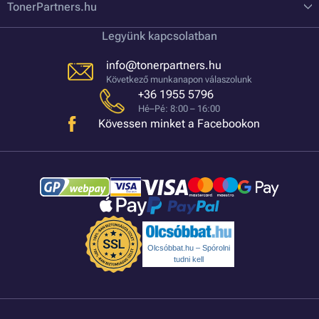
TonerPartners.hu
Legyünk kapcsolatban
info@tonerpartners.hu
Következő munkanapon válaszolunk
+36 1955 5796
Hé–Pé: 8:00 – 16:00
Kövessen minket a Facebookon
Olcsóbbat.hu – Spórolni
tudni kell