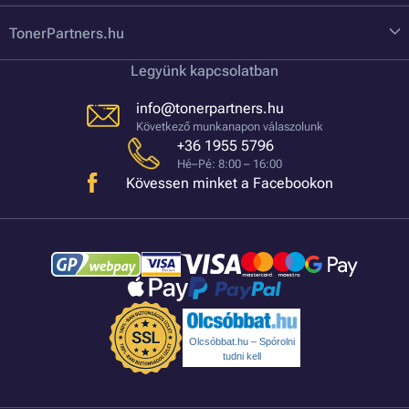
TonerPartners.hu
Legyünk kapcsolatban
info@tonerpartners.hu
Következő munkanapon válaszolunk
+36 1955 5796
Hé–Pé: 8:00 – 16:00
Kövessen minket a Facebookon
Olcsóbbat.hu – Spórolni
tudni kell