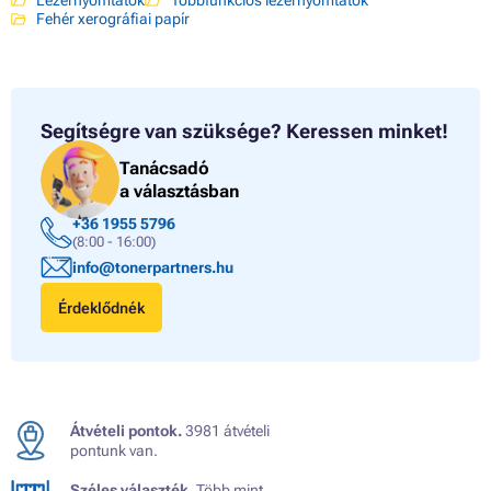
Lézernyomtatók
Többfunkciós lézernyomtatók
Fehér xerográfiai papír
Segítségre van szüksége?
Keressen minket!
Tanácsadó
a választásban
+36 1955 5796
(8:00 - 16:00)
info@tonerpartners.hu
Érdeklődnék
Átvételi pontok.
3981 átvételi
pontunk van.
Széles választék.
Több mint