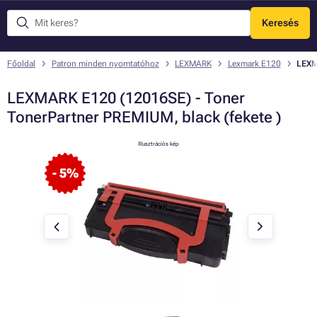
Keresés
Menü
Főoldal
Patron minden nyomtatóhoz
LEXMARK
Lexmark E120
LEXM
LEXMARK E120 (12016SE) - Toner
TonerPartner PREMIUM, black (fekete )
Illusztrációs kép
- 5%