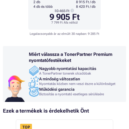
2 db
8 915 Ft / db
4 db és több
8 420 Ft / db
10 465 Ft
9 905 Ft
7 799 Ft
Áfa nélkül
Legalacsonyabb ár az elmúlt 30 napban:
9 285 Ft
Miért válassza a TonerPartner Premium
nyomtatófestékeket
Nagyobb nyomtatási kapacitás
A TonerPartner tonerek olcsóbbak
A minőség változatlan
Nyomtatás közben nem veszi észre a különbséget
Működési garancia
Biztosítás a nyomtató esetleges sérülésére
Ezek a termékek is érdekelhetik Önt
TOP