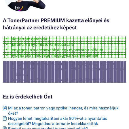
A TonerPartner PREMIUM kazetta előnyei és
hátrányai az eredetihez képest
élettartam garancia
garancia a nyomtató károsodására
lényegesen alacsonyabb ár egy nyomtatott oldalra
nyomtatási minősége megegyezik az eredetivel
körülbelül 3% a valószínűsége annak, hogy a nyomtató nem
fogadja el ezt a nyomtatófestéket (ebben az esetben visszatérítjük
a vételárat)
nem alkalmas fényképek és reklámanyagok nyomtatására
Ez is érdekelheti Önt
Mi az a toner, patron vagy optikai henger, és mire használjuk
őket?
Hogyan lehet megtakarítani akár 80 %-ot a nyomtatás
összegéből? Megoldás: alternatív festékkazetták
Eredeti vagy nem eredeti tonert vásároljak?