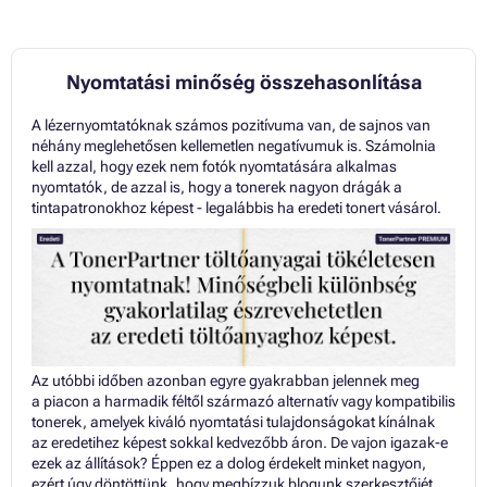
Nyomtatási minőség összehasonlítása
A lézernyomtatóknak számos pozitívuma van, de sajnos van
néhány meglehetősen kellemetlen negatívumuk is. Számolnia
kell azzal, hogy ezek nem fotók nyomtatására alkalmas
nyomtatók, de azzal is, hogy a tonerek nagyon drágák a
tintapatronokhoz képest - legalábbis ha eredeti tonert vásárol.
Az utóbbi időben azonban egyre gyakrabban jelennek meg
a piacon a harmadik féltől származó alternatív vagy kompatibilis
tonerek, amelyek kiváló nyomtatási tulajdonságokat kínálnak
az eredetihez képest sokkal kedvezőbb áron. De vajon igazak-e
ezek az állítások? Éppen ez a dolog érdekelt minket nagyon,
ezért úgy döntöttünk, hogy megbízzuk blogunk szerkesztőjét,