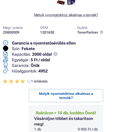
Melyik nyomtatókhoz alkalmas a termék?
Megr. száma
OEM
Gyártó
20800009
12016SE
TonerPartner
Garancia a nyomtatósérülés ellen
Szín:
Fekete
Kapacitás:
2000 oldal
Egységár:
5 Ft / oldal
Garancia:
Örök
Hűségpontok:
4952
1 értékelés
Melyik nyomtatókhoz alkalmas a
termék?
Raktáron > 10 db, kedden Önnél
Vásároljon többet és takarítson
meg!
1 db
9 905 Ft / db