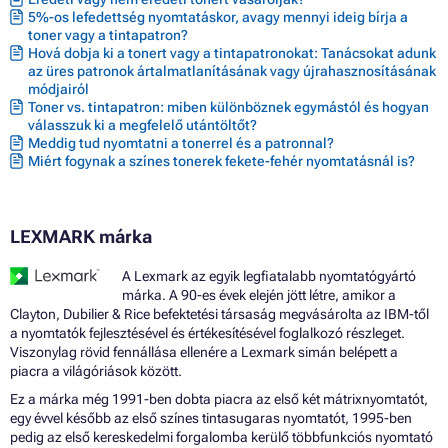
5%-os lefedettség nyomtatáskor, avagy mennyi ideig bírja a
toner vagy a tintapatron?
Hová dobja ki a tonert vagy a tintapatronokat: Tanácsokat adunk
az üres patronok ártalmatlanításának vagy újrahasznosításának
módjairól
Toner vs. tintapatron: miben különböznek egymástól és hogyan
válasszuk ki a megfelelő utántöltőt?
Meddig tud nyomtatni a tonerrel és a patronnal?
Miért fogynak a színes tonerek fekete-fehér nyomtatásnál is?
LEXMARK márka
A Lexmark az egyik legfiatalabb nyomtatógyártó
márka. A 90-es évek elején jött létre, amikor a
Clayton, Dubilier & Rice befektetési társaság megvásárolta az IBM-től
a nyomtatók fejlesztésével és értékesítésével foglalkozó részleget.
Viszonylag rövid fennállása ellenére a Lexmark simán belépett a
piacra a világóriások között.
Ez a márka még 1991-ben dobta piacra az első két mátrixnyomtatót,
egy évvel később az első színes tintasugaras nyomtatót, 1995-ben
pedig az első kereskedelmi forgalomba kerülő többfunkciós nyomtató