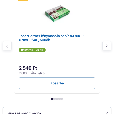
kete
TonerPartner fénymásoló papír A4 80GR
LEX
UNIVERSAL, 500db
Ton
Fe
Raktáron > 20 db
Rak
12 3
11
2 540 Ft
9 23
2 000 Ft Áfa nélkül
0 Ft /
Kosárba
Leírás és specifikációk