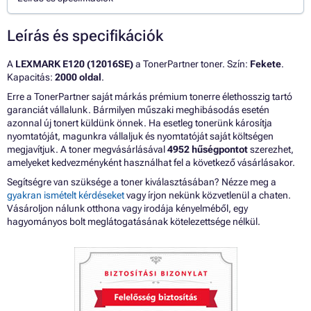
Leírás és specifikációk
A
LEXMARK E120 (12016SE)
a TonerPartner toner. Szín:
Fekete
.
Kapacitás:
2000 oldal
.
Erre a TonerPartner saját márkás prémium tonerre élethosszig tartó
garanciát vállalunk. Bármilyen műszaki meghibásodás esetén
azonnal új tonert küldünk önnek. Ha esetleg tonerünk károsítja
nyomtatóját, magunkra vállaljuk és nyomtatóját saját költségen
megjavítjuk. A toner megvásárlásával
4952 hűségpontot
szerezhet,
amelyeket kedvezményként használhat fel a következő vásárlásakor.
Segítségre van szüksége a toner kiválasztásában? Nézze meg a
gyakran ismételt kérdéseket
vagy írjon nekünk közvetlenül a chaten.
Vásároljon nálunk otthona vagy irodája kényelméből, egy
hagyományos bolt meglátogatásának kötelezettsége nélkül.