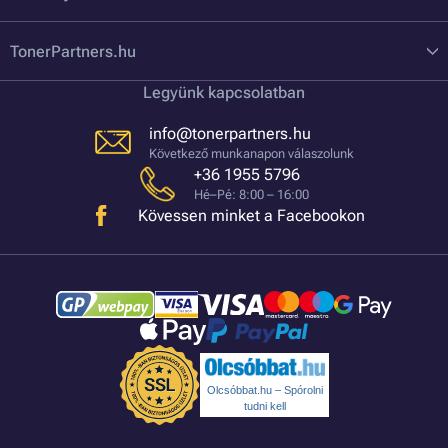
TonerPartners.hu
Legyünk kapcsolatban
info@tonerpartners.hu
Következő munkanapon válaszolunk
+36 1955 5796
Hé–Pé: 8:00 – 16:00
Kövessen minket a Facebookon
Olcsóbbat.hu – Spórolni
tudni kell