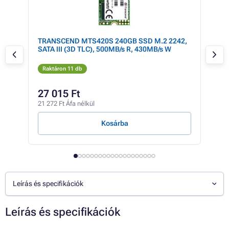
TRANSCEND MTS420S 240GB SSD M.2 2242,
TRA
rise
SATA III (3D TLC), 500MB/s R, 430MB/s W
SAT
Raktáron 11 db
Rak
127 
27 015 Ft
11
21 272 Ft Áfa nélkül
91 8
Kosárba
Leírás és specifikációk
Leírás és specifikációk