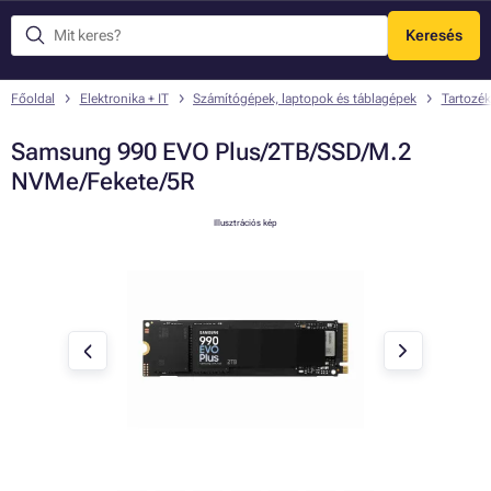
Keresés
Menü
Főoldal
Elektronika + IT
Számítógépek, laptopok és táblagépek
Tartozék
Samsung 990 EVO Plus/2TB/SSD/M.2
NVMe/Fekete/5R
Illusztrációs kép