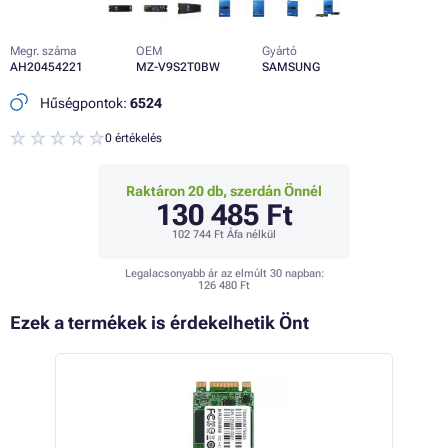
Megr. száma
OEM
Gyártó
AH20454221
MZ-V9S2T0BW
SAMSUNG
Hűségpontok:
6524
0 értékelés
Raktáron 20 db, szerdán Önnél
130 485 Ft
102 744 Ft
Áfa nélkül
Legalacsonyabb ár az elmúlt 30 napban:
126 480 Ft
Ezek a termékek is érdekelhetik Önt