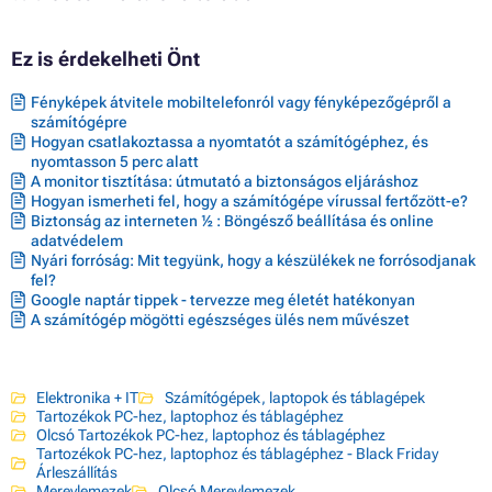
Ez is érdekelheti Önt
Fényképek átvitele mobiltelefonról vagy fényképezőgépről a
számítógépre
Hogyan csatlakoztassa a nyomtatót a számítógéphez, és
nyomtasson 5 perc alatt
A monitor tisztítása: útmutató a biztonságos eljáráshoz
Hogyan ismerheti fel, hogy a számítógépe vírussal fertőzött-e?
Biztonság az interneten ½ : Böngésző beállítása és online
adatvédelem
Nyári forróság: Mit tegyünk, hogy a készülékek ne forrósodjanak
fel?
Google naptár tippek - tervezze meg életét hatékonyan
A számítógép mögötti egészséges ülés nem művészet
Elektronika + IT
Számítógépek, laptopok és táblagépek
Tartozékok PC-hez, laptophoz és táblagéphez
Olcsó Tartozékok PC-hez, laptophoz és táblagéphez
Tartozékok PC-hez, laptophoz és táblagéphez - Black Friday
Árleszállítás
Merevlemezek
Olcsó Merevlemezek