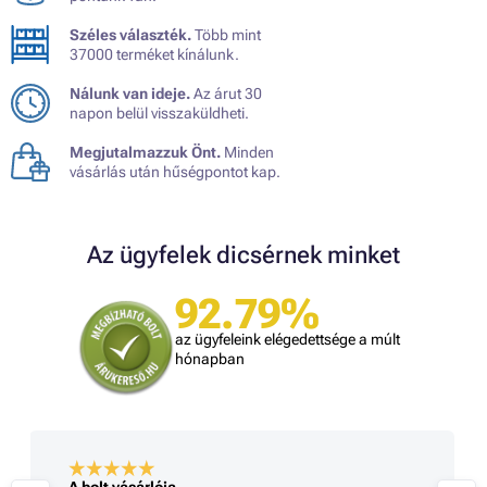
Széles választék.
Több mint
37000 terméket kínálunk.
Nálunk van ideje.
Az árut 30
napon belül visszaküldheti.
Megjutalmazzuk Önt.
Minden
vásárlás után hűségpontot kap.
Az ügyfelek dicsérnek minket
92.79%
az ügyfeleink elégedettsége a múlt
hónapban
A bolt vásárlója