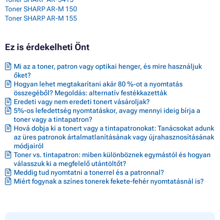
Toner SHARP AR-M 150
Toner SHARP AR-M 155
Ez is érdekelheti Önt
Mi az a toner, patron vagy optikai henger, és mire használjuk
őket?
Hogyan lehet megtakarítani akár 80 %-ot a nyomtatás
összegéből? Megoldás: alternatív festékkazetták
Eredeti vagy nem eredeti tonert vásároljak?
5%-os lefedettség nyomtatáskor, avagy mennyi ideig bírja a
toner vagy a tintapatron?
Hová dobja ki a tonert vagy a tintapatronokat: Tanácsokat adunk
az üres patronok ártalmatlanításának vagy újrahasznosításának
módjairól
Toner vs. tintapatron: miben különböznek egymástól és hogyan
válasszuk ki a megfelelő utántöltőt?
Meddig tud nyomtatni a tonerrel és a patronnal?
Miért fogynak a színes tonerek fekete-fehér nyomtatásnál is?