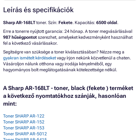
Leírás és specifikációk
Sharp AR-168LT
toner. Szín:
Fekete
. Kapacitás:
6500 oldal
.
Erre a tonerre nyújtott garancia: 24 hónap. A toner megvásárlásával
987 hűségpontot
szerezhet, amelyeket kedvezményként használhat
fel a következő vásárlásakor.
Segítségre van szüksége a toner kiválasztásában? Nézze meg a
gyakran ismételt kérdéseket
vagy írjon nekünk közvetlenül a chaten.
Vásároljon nálunk otthona vagy irodája kényelméből, egy
hagyományos bolt meglátogatásának kötelezettsége nélkül.
A Sharp AR-168LT - toner, black (fekete ) terméket
a következő nyomtatókhoz szánják, hasonlóan
mint:
Toner SHARP AR-122
Toner SHARP AR-152
Toner SHARP AR-153
Toner SHARP AR-5012
Toner SHARP AR-5415