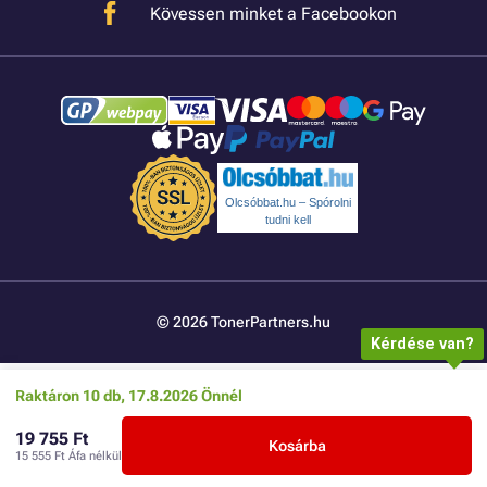
Kövessen minket a Facebookon
Olcsóbbat.hu – Spórolni
tudni kell
© 2026 TonerPartners.hu
Kérdése van?
Raktáron 10 db, 17.8.2026 Önnél
19 755 Ft
Kosárba
15 555 Ft
Áfa nélkül