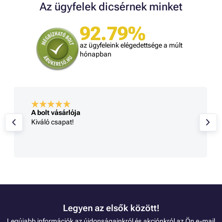
Az ügyfelek dicsérnek minket
92.79%
az ügyfeleink elégedettsége a múlt
hónapban
A bolt vásárlója
Kiváló csapat!
Legyen az elsők között!
Legújabb információk az újdonságainkról és akciónkról az Ön e-mail