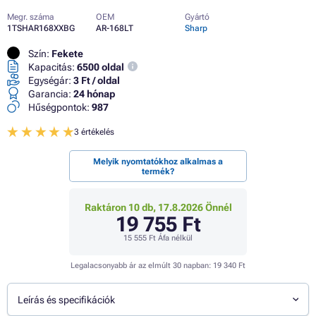
Megr. száma
OEM
Gyártó
1TSHAR168XXBG
AR-168LT
Sharp
Szín:
Fekete
Kapacitás:
6500 oldal
Egységár:
3 Ft / oldal
Garancia:
24 hónap
Hűségpontok:
987
3 értékelés
Melyik nyomtatókhoz alkalmas a
termék?
Raktáron 10 db, 17.8.2026 Önnél
19 755 Ft
15 555 Ft
Áfa nélkül
Legalacsonyabb ár az elmúlt 30 napban:
19 340 Ft
Leírás és specifikációk