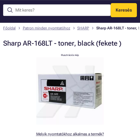
Keresés
Menü
Főoldal
Patron minden nyomtatóhoz
SHARP
Sharp AR-168LT - toner, b
Sharp AR-168LT - toner, black (fekete )
Illusztrációs kép
Melyik nyomtatókhoz alkalmas a termék?