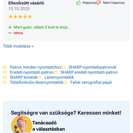
Ellenőrzött vásárló
Hasznos
Nem hasznos
15.10.2025
Mert gyári, nálam 2 évet is bírja.
nincs.
Több mutatása »
Patron minden nyomtatóhoz
SHARP nyomtatópatronok
Eredeti nyomtató patron
SHARP eredeti nyomtató patron
SHARP tonerek
Lézernyomtatók
Többfunkciós lézernyomtatók
Fehér xerográfiai papír
Segítségre van szüksége?
Keressen minket!
Tanácsadó
a választásban