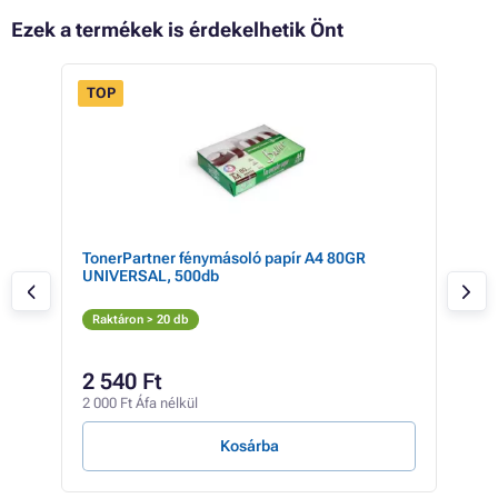
Ezek a termékek is érdekelhetik Önt
TOP
 70%
TonerPartner fénymásoló papír A4 80GR
Sha
UNIVERSAL, 500db
Fe
Rak
Raktáron > 20 db
14 2
11
2 540 Ft
9 37
2 000 Ft Áfa nélkül
1 Ft /
Kosárba