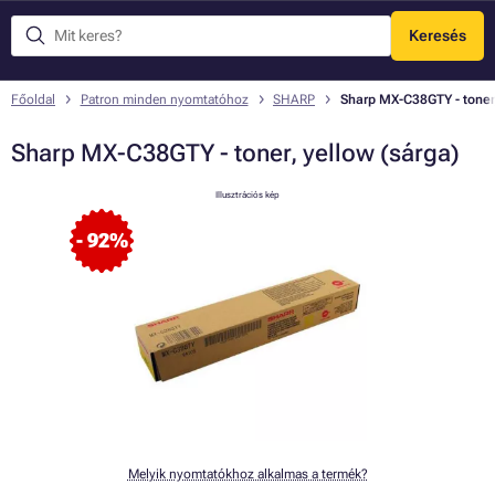
Keresés
Menü
Főoldal
Patron minden nyomtatóhoz
SHARP
Sharp MX-C38GTY - toner,
Sharp MX-C38GTY - toner, yellow (sárga)
Illusztrációs kép
- 92%
Melyik nyomtatókhoz alkalmas a termék?