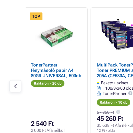
TOP
- 1%
 -
TonerPartner
MultiPack TonerP
fénymásoló papír A4
Toner PREMIUM 
80GR UNIVERSAL, 500db
205A (CF530A, C
CF532A, CF533A),
oldal
Fekete + színes
Raktáron > 20 db
+ color (fekete + 
1100/3x900 olda
számára
TonerPartner
Raktáron > 10 db
57 850 Ft
45 260 Ft
2 540 Ft
l
35 638 Ft Áfa nélkül
2 000 Ft Áfa nélkül
12 Ft / oldal