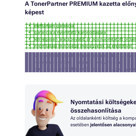
A TonerPartner PREMIUM kazetta előnye
képest
élettartam garancia
garancia a nyomtató károsodására
lényegesen alacsonyabb ár egy nyomtatott oldal
nyomtatási minősége megegyezik az eredetivel
körülbelül 3% a valószínűsége annak, hogy a nyom
(ebben az esetben visszatérítjük a vételárat)
nem alkalmas fényképek és reklámanyagok nyomt
Nyomtatási költségeke
összehasonlítása
Az oldalankénti költség a kompat
esetében
jelentősen alacsony