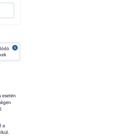
Kosárba
Kosárba
lódó
kek
s esetén
tségen
ő
l a
lkül.