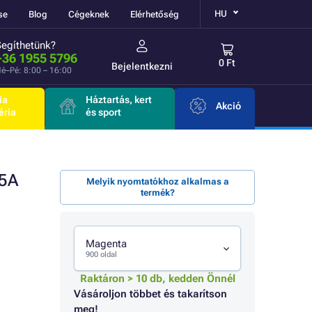
HU
se
Blog
Cégeknek
Elérhetőség
Segíthetünk?
+36 1955 5796
0 Ft
Bejelentkezni
é–Pé: 8:00 – 16:00
ia
Háztartás, kert
Akció
éria
és sport
05A
Melyik nyomtatókhoz alkalmas a
termék?
Magenta
900 oldal
Raktáron > 10 db, kedden Önnél
Vásároljon többet és takarítson
meg!