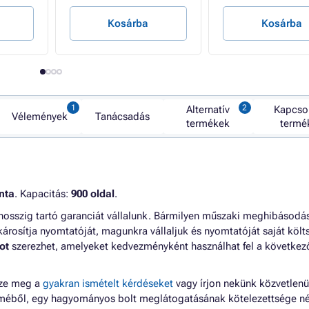
Kosárba
Kosárba
Alternatív
Kapcso
Vélemények
Tanácsadás
termékek
termé
nta
. Kapacitás:
900 oldal
.
thosszig tartó garanciát vállalunk. Bármilyen műszaki meghibásodá
károsítja nyomtatóját, magunkra vállaljuk és nyomtatóját saját köl
ot
szerezhet, amelyeket kedvezményként használhat fel a következ
zze meg a
gyakran ismételt kérdéseket
vagy írjon nekünk közvetlenü
lméből, egy hagyományos bolt meglátogatásának kötelezettsége né