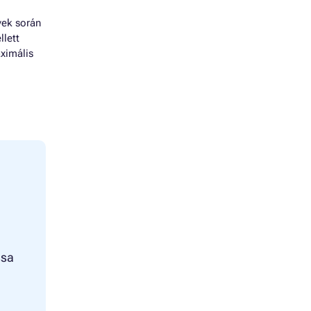
vek során
llett
ximális
ssa