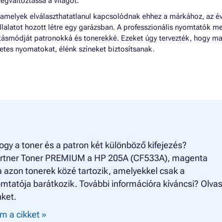
egváltoztassa a világot.
 amelyek elválaszthatatlanul kapcsolódnak ehhez a márkához, az é
llalatot hozott létre egy garázsban. A professzionális nyomtatók me
látásmódját patronokká és tonerekké. Ezeket úgy tervezték, hogy ma
tes nyomatokat, élénk színeket biztosítsanak.
ogy a toner és a patron két különböző kifejezés?
rtner Toner PREMIUM a HP 205A (CF533A), magenta
 azon tonerek közé tartozik, amelyekkel csak a
mtatója barátkozik. További információra kíváncsi? Olva
nket.
m a cikket »