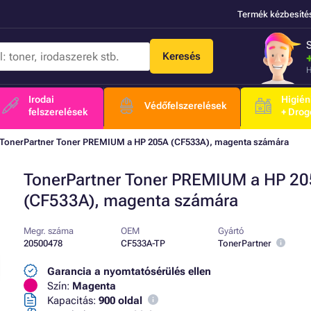
Termék kézbesíté
Keresés
H
Irodai
Higién
Védőfelszerelések
felszerelések
+ Drog
TonerPartner Toner PREMIUM a HP 205A (CF533A), magenta számára
TonerPartner Toner PREMIUM a HP 2
(CF533A), magenta számára
Megr. száma
OEM
Gyártó
20500478
CF533A-TP
TonerPartner
Garancia a nyomtatósérülés ellen
Szín:
Magenta
Kapacitás:
900 oldal