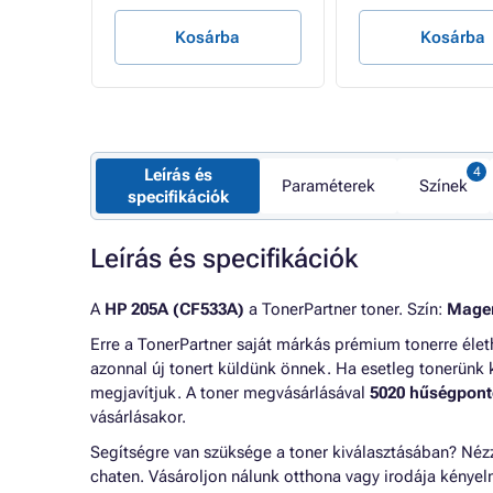
Kosárba
Kosárba
Leírás és
Paraméterek
Színek
specifikációk
Leírás és specifikációk
A
HP 205A (CF533A)
a TonerPartner toner. Szín:
Mage
Erre a TonerPartner saját márkás prémium tonerre éle
azonnal új tonert küldünk önnek. Ha esetleg tonerünk 
megjavítjuk. A toner megvásárlásával
5020 hűségpont
vásárlásakor.
Segítségre van szüksége a toner kiválasztásában? Né
chaten. Vásároljon nálunk otthona vagy irodája kénye