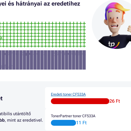
i és hátrányai az eredetihez
ra
tató nem fogadja el ezt a nyomtatófestéket
atására
Eredeti toner CF533A
t
26 Ft
ibilis utántöltő
TonerPartner toner CF533A
abb
, mint az eredetivel.
11 Ft