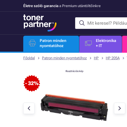
Életre szóló garancia
a Premium utántöltőinkre
Patron minden
Elektronika
nyomtatóhoz
+ IT
Főoldal
Patron minden nyomtatóhoz
HP
HP 205A
Illusztrációs kép
- 32%