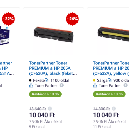
- 22%
- 26%
artner
TonerPartner Toner
TonerPartner Tone
a HP
PREMIUM a HP 205A
PREMIUM a HP 2
F531A,
(CF530A), black (fekete )
(CF532A), yellow 
 black
számára
számára
Fekete
1100 oldal
Sárga
900 olda
színes)
l
TonerPartner
TonerPartner
Raktáron > 10 db
Raktáron > 10 db
13 640 Ft
14 800 Ft
10 040 Ft
10 040 Ft
7 906 Ft Áfa nélkül
7 906 Ft Áfa nélkül
9 Ft / oldal
11 Ft / oldal