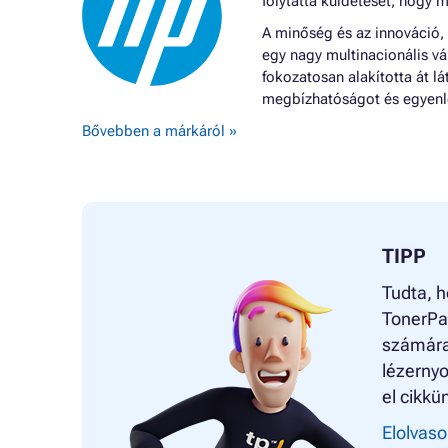
folytatta küldetését, hogy m
A minőség és az innováció,
egy nagy multinacionális vá
fokozatosan alakította át 
megbízhatóságot és egyenle
Bővebben a márkáról »
TIPP
Tudta, h
TonerPa
számára
lézernyo
el cikkü
Elolvaso