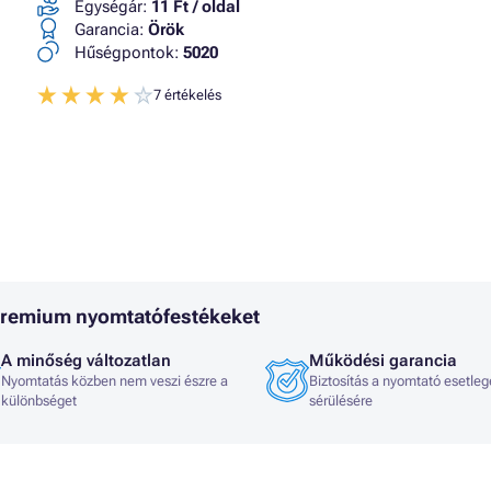
Egységár:
11 Ft / oldal
Garancia:
Örök
Hűségpontok:
5020
7 értékelés
 Premium nyomtatófestékeket
A minőség változatlan
Működési garancia
Nyomtatás közben nem veszi észre a
Biztosítás a nyomtató esetleg
különbséget
sérülésére