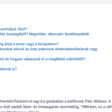
használjuk őket?
tás összegéből? Megoldás: alternatív festékkazetták
 bírja a toner vagy a tintapatron?
nácsokat adunk az üres patronok ártalmatlanításának vagy
ól és hogyan válasszuk ki a megfelelő utántöltőt?
tásnál is?
ewlett-Packard-ot egy kis garázsban a kaliforniai Palo Altóban. A
az első asztali lézer- és tintasugaras nyomtatóig, 1984-ben, ez a váll