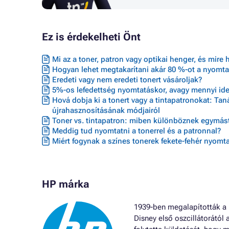
Ez is érdekelheti Önt
Mi az a toner, patron vagy optikai henger, és mire 
Hogyan lehet megtakarítani akár 80 %-ot a nyomta
Eredeti vagy nem eredeti tonert vásároljak?
5%-os lefedettség nyomtatáskor, avagy mennyi ideig
Hová dobja ki a tonert vagy a tintapatronokat: Ta
újrahasznosításának módjairól
Toner vs. tintapatron: miben különböznek egymást
Meddig tud nyomtatni a tonerrel és a patronnal?
Miért fogynak a színes tonerek fekete-fehér nyomta
HP márka
1939-ben megalapították a H
Disney első oszcillátorától 