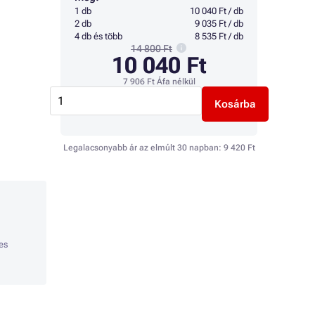
1 db
10 040 Ft / db
2 db
9 035 Ft / db
4 db és több
8 535 Ft / db
14 800 Ft
10 040 Ft
7 906 Ft
Áfa nélkül
Kosárba
Legalacsonyabb ár az elmúlt 30 napban:
9 420 Ft
es