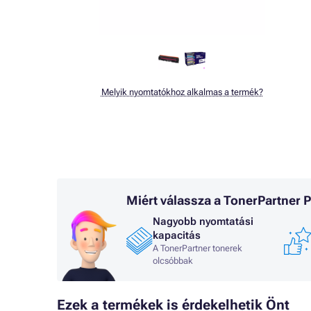
Melyik nyomtatókhoz alkalmas a termék?
Miért válassza a TonerPartner
Nagyobb nyomtatási
kapacitás
A TonerPartner tonerek
olcsóbbak
Ezek a termékek is érdekelhetik Önt