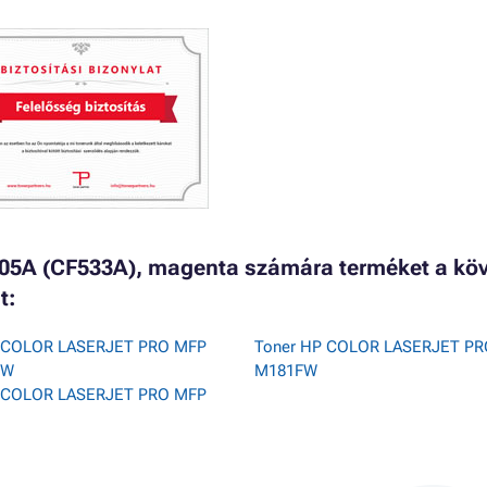
05A (CF533A), magenta számára terméket a kö
t:
P COLOR LASERJET PRO MFP
Toner HP COLOR LASERJET P
DW
M181FW
P COLOR LASERJET PRO MFP