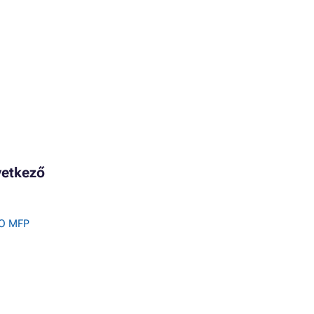
vetkező
RO MFP