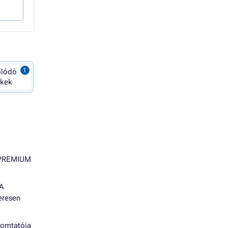
Kosárba
Kosárba
olódó
ékek
r PREMIUM
 A
eresen
yomtatója