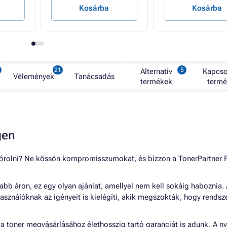
Kosárba
Kosárba
Alternatív
Kapcs
Vélemények
Tanácsadás
termékek
term
gen
pórolni? Ne kössön kompromisszumokat, és bízzon a TonerPartne
b áron, ez egy olyan ajánlat, amellyel nem kell sokáig haboznia.
asználóknak az igényeit is kielégíti, akik megszokták, hogy rendsz
 toner megvásárlásához élethosszig tartó garanciát is adunk. A n