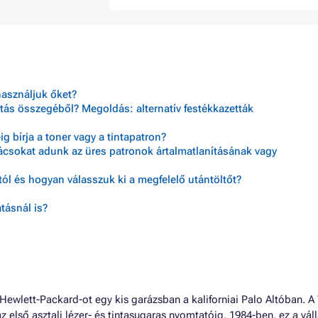
használjuk őket?
tás összegéből? Megoldás: alternatív festékkazetták
 bírja a toner vagy a tintapatron?
nácsokat adunk az üres patronok ártalmatlanításának vagy
ól és hogyan válasszuk ki a megfelelő utántöltőt?
tásnál is?
ewlett-Packard-ot egy kis garázsban a kaliforniai Palo Altóban. A
az első asztali lézer- és tintasugaras nyomtatóig, 1984-ben, ez a váll