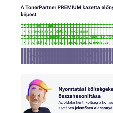
A TonerPartner PREMIUM kazetta előnye
képest
élettartam garancia
garancia a nyomtató károsodására
lényegesen alacsonyabb ár egy nyomtatott oldal
nyomtatási minősége megegyezik az eredetivel
körülbelül 3% a valószínűsége annak, hogy a nyom
(ebben az esetben visszatérítjük a vételárat)
nem alkalmas fényképek és reklámanyagok nyomt
Nyomtatási költségeke
összehasonlítása
Az oldalankénti költség a kompat
esetében
jelentősen alacsony