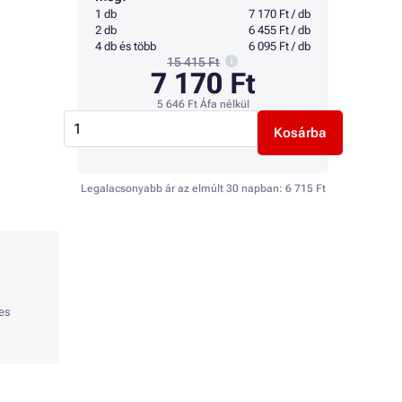
1 db
7 170 Ft / db
2 db
6 455 Ft / db
4 db és több
6 095 Ft / db
15 415 Ft
7 170 Ft
5 646 Ft
Áfa nélkül
Kosárba
Legalacsonyabb ár az elmúlt 30 napban:
6 715 Ft
es