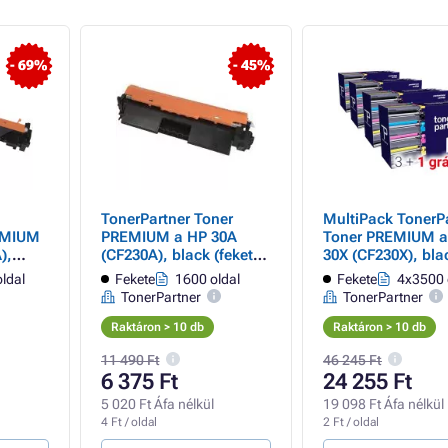
- 69%
- 45%
TonerPartner Toner
MultiPack TonerP
EMIUM
PREMIUM a HP 30A
Toner PREMIUM a
),
(CF230A), black (fekete )
30X (CF230X), bla
zámára
számára
(fekete ) számára
ldal
Fekete
1600 oldal
Fekete
4x3500 
GRÁTISZ
TonerPartner
TonerPartner
Raktáron > 10 db
Raktáron > 10 db
11 490 Ft
46 245 Ft
6 375 Ft
24 255 Ft
5 020 Ft Áfa nélkül
19 098 Ft Áfa nélkül
4 Ft / oldal
2 Ft / oldal