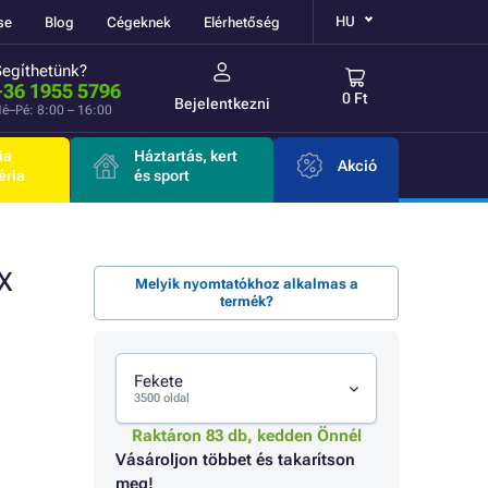
HU
se
Blog
Cégeknek
Elérhetőség
Segíthetünk?
+36 1955 5796
0 Ft
Bejelentkezni
é–Pé: 8:00 – 16:00
ia
Háztartás, kert
Akció
éria
és sport
X
Melyik nyomtatókhoz alkalmas a
termék?
Fekete
3500 oldal
Raktáron 83 db, kedden Önnél
Vásároljon többet és takarítson
meg!