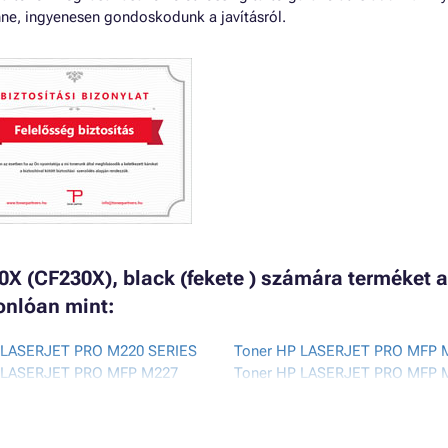
nne, ingyenesen gondoskodunk a javításról.
X (CF230X), black (fekete ) számára terméket a
onlóan mint:
 LASERJET PRO M220 SERIES
Toner HP LASERJET PRO MFP
 LASERJET PRO MFP M227
Toner HP LASERJET PRO MFP
 LASERJET PRO MFP M227
Toner HP LASERJET PRO MFP