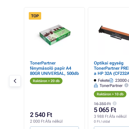
TOP
- 16%
-
TonerPartner
Optikai egység
black
fénymásoló papír A4
TonerPartner PR
80GR UNIVERSAL, 500db
a HP 32A (CF232A
black (fekete) s
oldal
Fekete
23000 o
Raktáron > 20 db
TonerPartner
Raktáron > 10 db
16 350 Ft
5 065 Ft
2 540 Ft
l
3 988 Ft Áfa nélkül
2 000 Ft Áfa nélkül
0 Ft / oldal