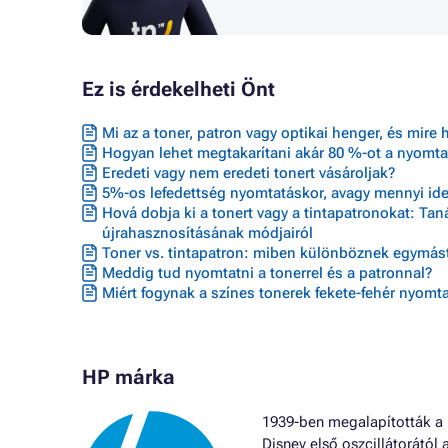
Ez is érdekelheti Önt
Mi az a toner, patron vagy optikai henger, és mire 
Hogyan lehet megtakarítani akár 80 %-ot a nyomta
Eredeti vagy nem eredeti tonert vásároljak?
5%-os lefedettség nyomtatáskor, avagy mennyi ideig
Hová dobja ki a tonert vagy a tintapatronokat: Ta
újrahasznosításának módjairól
Toner vs. tintapatron: miben különböznek egymást
Meddig tud nyomtatni a tonerrel és a patronnal?
Miért fogynak a színes tonerek fekete-fehér nyomta
HP márka
1939-ben megalapították a H
Disney első oszcillátorától 