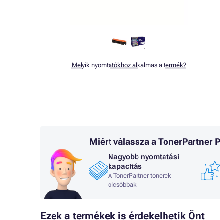
Melyik nyomtatókhoz alkalmas a termék?
Miért válassza a TonerPartner
Nagyobb nyomtatási
kapacitás
A TonerPartner tonerek
olcsóbbak
Ezek a termékek is érdekelhetik Önt