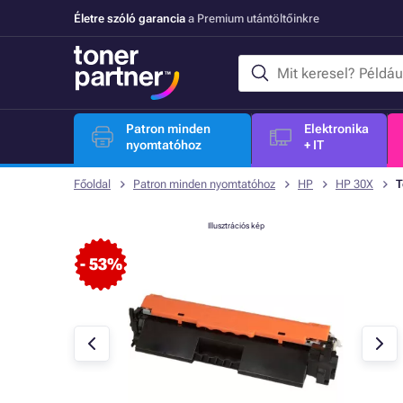
Életre szóló garancia
a Premium utántöltőinkre
Patron minden
Elektronika
nyomtatóhoz
+ IT
Főoldal
Patron minden nyomtatóhoz
HP
HP 30X
T
Illusztrációs kép
- 53%