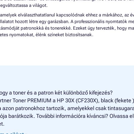
egváltoztassa a világot.
 amelyek elválaszthatatlanul kapcsolódnak ehhez a márkához, az é
llalatot hozott létre egy garázsban. A professzionális nyomtatók me
látásmódját patronokká és tonerekké. Ezeket úgy tervezték, hogy ma
tes nyomatokat, élénk színeket biztosítsanak.
ogy a toner és a patron két különböző kifejezés?
rtner Toner PREMIUM a HP 30X (CF230X), black (fekete 
 azon patronokhoz tartozik, amelyekkel csak tintasugar
ja barátkozik. További információra kíváncsi? Olvassa el
t.