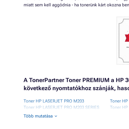
miatt sem kell aggódnia - ha tonerünk kárt okozna be
A TonerPartner Toner PREMIUM a HP 30
következő nyomtatókhoz szánják, has
Toner HP LASERJET PRO M203
Toner HP
Toner HP LASERJET PRO M203 SERIES
Toner HP
Toner HP LASERJET PRO M203DN
Toner HP
Több mutatása
Toner HP LASERJET PRO M203DW
SERIES