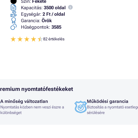
Szín:
Fekete
Kapacitás:
3500 oldal
Egységár:
2 Ft / oldal
Garancia:
Örök
Hűségpontok:
3585
82 értékelés
 Premium nyomtatófestékeket
A minőség változatlan
Működési garancia
Nyomtatás közben nem veszi észre a
Biztosítás a nyomtató esetleg
különbséget
sérülésére