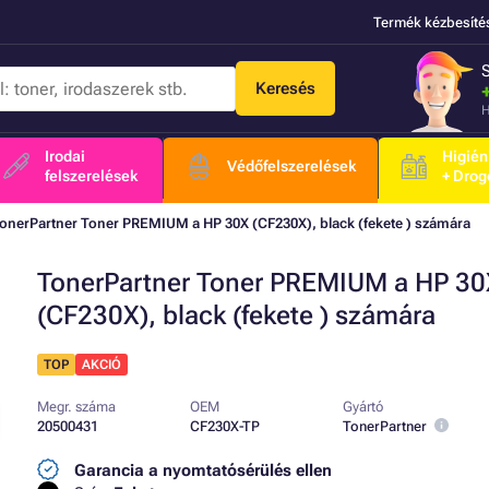
Termék kézbesíté
Keresés
H
Irodai
Higién
Védőfelszerelések
felszerelések
+ Drog
onerPartner Toner PREMIUM a HP 30X (CF230X), black (fekete ) számára
TonerPartner Toner PREMIUM a HP 30
(CF230X), black (fekete ) számára
TOP
AKCIÓ
Megr. száma
OEM
Gyártó
20500431
CF230X-TP
TonerPartner
Garancia a nyomtatósérülés ellen