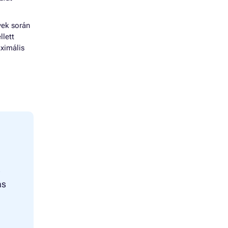
vek során
llett
ximális
)
as