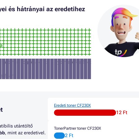
i és hátrányai az eredetihez
ra
tató nem fogadja el ezt a nyomtatófestéket
atására
Eredeti toner CF230X
t
12 Ft
ibilis utántöltő
TonerPartner toner CF230X
abb
, mint az eredetivel.
2 Ft