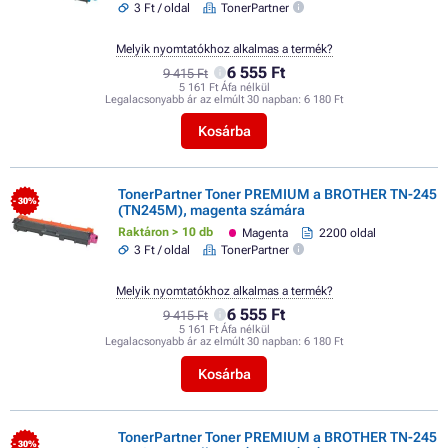
3 Ft / oldal
TonerPartner
Melyik nyomtatókhoz alkalmas a termék?
6 555 Ft
9 415 Ft
5 161 Ft Áfa nélkül
Legalacsonyabb ár az elmúlt 30 napban:
6 180 Ft
Kosárba
TonerPartner Toner PREMIUM a BROTHER TN-245
- 30%
(TN245M), magenta számára
Raktáron > 10 db
Magenta
2200 oldal
3 Ft / oldal
TonerPartner
Melyik nyomtatókhoz alkalmas a termék?
6 555 Ft
9 415 Ft
5 161 Ft Áfa nélkül
Legalacsonyabb ár az elmúlt 30 napban:
6 180 Ft
Kosárba
TonerPartner Toner PREMIUM a BROTHER TN-245
- 30%