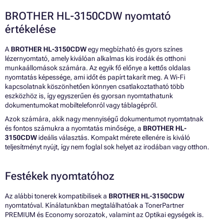
BROTHER HL-3150CDW nyomtató
értékelése
A
BROTHER HL-3150CDW
egy megbízható és gyors színes
lézernyomtató, amely kiválóan alkalmas kis irodák és otthoni
munkaállomások számára. Az egyik fő előnye a kettős oldalas
nyomtatás képessége, ami időt és papírt takarít meg. A Wi-Fi
kapcsolatnak köszönhetően könnyen csatlakoztatható több
eszközhöz is, így egyszerűen és gyorsan nyomtathatunk
dokumentumokat mobiltelefonról vagy táblagépről.
Azok számára, akik nagy mennyiségű dokumentumot nyomtatnak
és fontos számukra a nyomtatás minősége, a
BROTHER HL-
3150CDW
ideális választás. Kompakt mérete ellenére is kiváló
teljesítményt nyújt, így nem foglal sok helyet az irodában vagy otthon.
Festékek nyomtatóhoz
Az alábbi tonerek kompatibilisek a
BROTHER HL-3150CDW
nyomtatóval. Kínálatunkban megtalálhatóak a TonerPartner
PREMIUM és Economy sorozatok, valamint az Optikai egységek is.