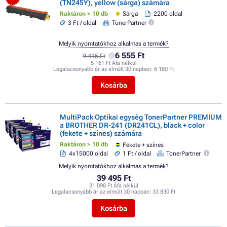
(TN245Y), yellow (sárga) számára
Raktáron > 10 db
Sárga
2200 oldal
3 Ft / oldal
TonerPartner
Melyik nyomtatókhoz alkalmas a termék?
6 555 Ft
9 415 Ft
5 161 Ft Áfa nélkül
Legalacsonyabb ár az elmúlt 30 napban:
6 180 Ft
Kosárba
MultiPack Optikai egység TonerPartner PREMIUM
a BROTHER DR-241 (DR241CL), black + color
(fekete + színes) számára
Raktáron > 10 db
Fekete + színes
4x15000 oldal
1 Ft / oldal
TonerPartner
Melyik nyomtatókhoz alkalmas a termék?
39 495 Ft
31 098 Ft Áfa nélkül
Legalacsonyabb ár az elmúlt 30 napban:
33 830 Ft
Kosárba