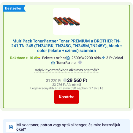
Bestseller
MultiPack TonerPartner Toner PREMIUM a BROTHER TN-
241,TN-245 (TN241BK, TN245C, TN245M,TN245Y), black +
color (fekete + színes) számára
Raktáron > 10 db
Fekete + színes
2500/3x2200 oldal
3 Ft / oldal
TonerPartner
Melyik nyomtatókhoz alkalmas a termék?
29 560 Ft
31 220 Ft
23 276 Ft Áfa nélkül
Legalacsonyabb ár az elmúlt 30 napban:
27 875 Ft
Kosárba
Mi az a toner, patron vagy optikai henger, és mire használjuk
őket?