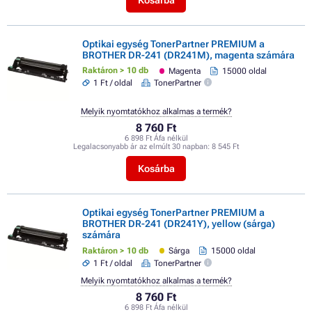
Optikai egység TonerPartner PREMIUM a
BROTHER DR-241 (DR241M), magenta számára
Raktáron > 10 db
Magenta
15000 oldal
1 Ft / oldal
TonerPartner
Melyik nyomtatókhoz alkalmas a termék?
8 760 Ft
6 898 Ft Áfa nélkül
Legalacsonyabb ár az elmúlt 30 napban:
8 545 Ft
Kosárba
Optikai egység TonerPartner PREMIUM a
BROTHER DR-241 (DR241Y), yellow (sárga)
számára
Raktáron > 10 db
Sárga
15000 oldal
1 Ft / oldal
TonerPartner
Melyik nyomtatókhoz alkalmas a termék?
8 760 Ft
6 898 Ft Áfa nélkül