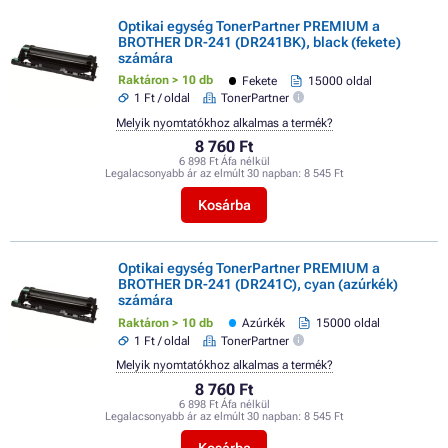
Optikai egység TonerPartner PREMIUM a
BROTHER DR-241 (DR241BK), black (fekete)
számára
Raktáron > 10 db
Fekete
15000 oldal
1 Ft / oldal
TonerPartner
Melyik nyomtatókhoz alkalmas a termék?
8 760 Ft
6 898 Ft Áfa nélkül
Legalacsonyabb ár az elmúlt 30 napban:
8 545 Ft
Kosárba
Optikai egység TonerPartner PREMIUM a
BROTHER DR-241 (DR241C), cyan (azúrkék)
számára
Raktáron > 10 db
Azúrkék
15000 oldal
1 Ft / oldal
TonerPartner
Melyik nyomtatókhoz alkalmas a termék?
8 760 Ft
6 898 Ft Áfa nélkül
Legalacsonyabb ár az elmúlt 30 napban:
8 545 Ft
Kosárba