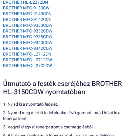
BROTHER HL-L2372DN
BROTHER MFC-9130CW
BROTHER MFC-9140CDN
BROTHER MFC-9142CDN
BROTHER MFC-9330CDW
BROTHER MFC-9332CDW
BROTHER MFC-9335CDW
BROTHER MFC-9340CDW
BROTHER MFC-9342CDW
BROTHER MFC-L2712DN
BROTHER MFC-L2712DW
BROTHER MFC-L2732DW
Útmutató a festék cseréjéhez BROTHER
HL-3150CDW nyomtatóban
1. Nyisd ki a nyomtató fedelét.
2. Nyomd meg a felső fedél oldalán lévő gombot, majd húzd ki a
tonerpatront.
3. Vegyél ki egy új tonerpatront a csomagolásból.
4. Rázd meg óvatosan a tonerpatront, hogy az egyenletesen