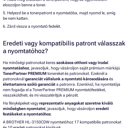
eloszoljon benne a toner.
5. Helyezd be a tonerpatront a nyomtatóba, majd nyomd le, amíg
be nem kattan.
6. Zárd vissza a nyomtató fedelét.
Eredeti vagy kompatibilis patront válasszak
a nyomtatóhoz?
Ha minőségi patronokat keres
szokásos otthoni vagy irodai
nyomtatáshoz
, javasoljuk, hogy vásároljon saját prémium márkájú
TonerPartner PREMIUM
tonereket és patronokat. Ezeknél a
patronoknál
garanciát vállalunk a nyomtató károsodására
és
élettartamra szóló garanciát
a patronra. Ezenkívül, ha nyomtatója
nem fogadja el a TonerPartner PREMIUM nyomtatófestéket,
visszaküldheti, és mi visszatérítjük a pénzét.
Ha fényképeket vagy
reprezentatív anyagokat szeretne kiváló
minőségben nyomtatni
, javasoljuk, hogy vásároljon
eredeti
festékeket a nyomtatóhoz
.
A BROTHER HL-3150CDW nyomtatóhoz 17 kompatibilis patronokat
és 10 eredeti patronokat kínálunk.