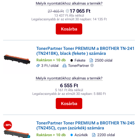
Melyik nyomtatókhoz alkalmas a termék?
17 065 Ft
27 465 Ft
13 437 Ft Áfa nélkül
Legalacsonyabb ár az elmúlt 30 napban:
14 135 Ft
Kosárba
TonerPartner Toner PREMIUM a BROTHER TN-241
(TN241BK), black (fekete ) számára
Raktáron > 10 db
Fekete
2500 oldal
3 Ft / oldal
TonerPartner
Melyik nyomtatókhoz alkalmas a termék?
6 555 Ft
5 161 Ft Áfa nélkül
Legalacsonyabb ár az elmúlt 30 napban:
5 880 Ft
Kosárba
TonerPartner Toner PREMIUM a BROTHER TN-245
- 30%
(TN245C), cyan (azúrkék) számára
Raktáron > 10 db
Azúrkék
2200 oldal