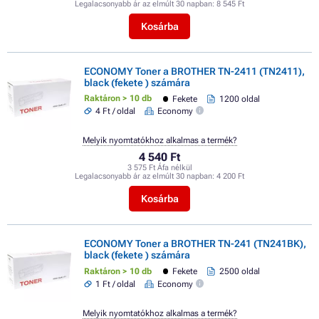
Legalacsonyabb ár az elmúlt 30 napban:
8 545 Ft
Kosárba
ECONOMY Toner a BROTHER TN-2411 (TN2411),
black (fekete ) számára
Raktáron > 10 db
Fekete
1200 oldal
4 Ft / oldal
Economy
Melyik nyomtatókhoz alkalmas a termék?
4 540 Ft
3 575 Ft Áfa nélkül
Legalacsonyabb ár az elmúlt 30 napban:
4 200 Ft
Kosárba
ECONOMY Toner a BROTHER TN-241 (TN241BK),
black (fekete ) számára
Raktáron > 10 db
Fekete
2500 oldal
1 Ft / oldal
Economy
Melyik nyomtatókhoz alkalmas a termék?