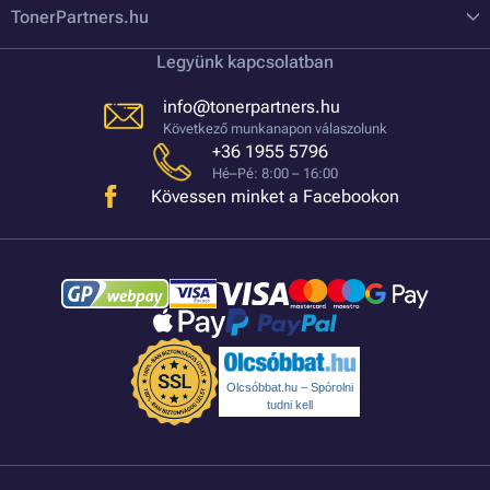
TonerPartners.hu
Legyünk kapcsolatban
info@tonerpartners.hu
Következő munkanapon válaszolunk
+36 1955 5796
Hé–Pé: 8:00 – 16:00
Kövessen minket a Facebookon
Olcsóbbat.hu – Spórolni
tudni kell