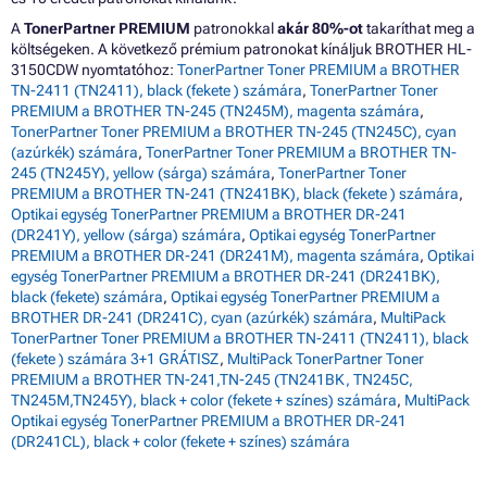
A
TonerPartner PREMIUM
patronokkal
akár 80%-ot
takaríthat meg a
költségeken. A következő prémium patronokat kínáljuk BROTHER HL-
3150CDW nyomtatóhoz:
TonerPartner Toner PREMIUM a BROTHER
TN-2411 (TN2411), black (fekete ) számára
,
TonerPartner Toner
PREMIUM a BROTHER TN-245 (TN245M), magenta számára
,
TonerPartner Toner PREMIUM a BROTHER TN-245 (TN245C), cyan
(azúrkék) számára
,
TonerPartner Toner PREMIUM a BROTHER TN-
245 (TN245Y), yellow (sárga) számára
,
TonerPartner Toner
PREMIUM a BROTHER TN-241 (TN241BK), black (fekete ) számára
,
Optikai egység TonerPartner PREMIUM a BROTHER DR-241
(DR241Y), yellow (sárga) számára
,
Optikai egység TonerPartner
PREMIUM a BROTHER DR-241 (DR241M), magenta számára
,
Optikai
egység TonerPartner PREMIUM a BROTHER DR-241 (DR241BK),
black (fekete) számára
,
Optikai egység TonerPartner PREMIUM a
BROTHER DR-241 (DR241C), cyan (azúrkék) számára
,
MultiPack
TonerPartner Toner PREMIUM a BROTHER TN-2411 (TN2411), black
(fekete ) számára 3+1 GRÁTISZ
,
MultiPack TonerPartner Toner
PREMIUM a BROTHER TN-241,TN-245 (TN241BK, TN245C,
TN245M,TN245Y), black + color (fekete + színes) számára
,
MultiPack
Optikai egység TonerPartner PREMIUM a BROTHER DR-241
(DR241CL), black + color (fekete + színes) számára