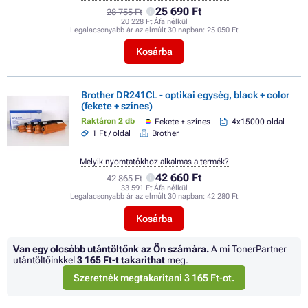
25 690 Ft
28 755 Ft
20 228 Ft Áfa nélkül
Legalacsonyabb ár az elmúlt 30 napban:
25 050 Ft
Kosárba
Brother DR241CL - optikai egység, black + color
(fekete + színes)
Raktáron 2 db
Fekete + színes
4x15000 oldal
1 Ft / oldal
Brother
Melyik nyomtatókhoz alkalmas a termék?
42 660 Ft
42 865 Ft
33 591 Ft Áfa nélkül
Legalacsonyabb ár az elmúlt 30 napban:
42 280 Ft
Kosárba
Van egy olcsóbb utántöltőnk az Ön számára.
A mi TonerPartner
utántöltőinkkel
3 165 Ft
-t takaríthat
meg.
Szeretnék megtakarítani 3 165 Ft-ot.