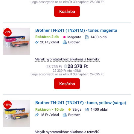
Legalacsonyabb ár az elmúlt 30 napban:
25 050 Ft
Kosárba
Brother TN-241 (TN241M) - toner, magenta
- 1%
Raktáron 2 db
Magenta
1400 oldal
20 Ft / oldal
Brother
Melyik nyomtatókhoz alkalmas a termék?
28 370 Ft
28 755 Ft
22 339 Ft Áfa nélkül
Legalacsonyabb ár az elmúlt 30 napban:
24 695 Ft
Kosárba
Brother TN-241 (TN241Y) - toner, yellow (sárga)
- 11%
Raktáron > 10 db
Sárga
1400 oldal
18 Ft / oldal
Brother
Melyik nyomtatókhoz alkalmas a termék?