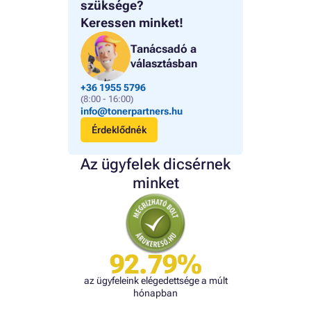
szüksége?
Keressen minket!
Tanácsadó a
választásban
+36 1955 5796
(8:00 - 16:00)
info@tonerpartners.hu
Érdeklődnék
Az ügyfelek dicsérnek
minket
92.79%
az ügyfeleink elégedettsége a múlt
hónapban