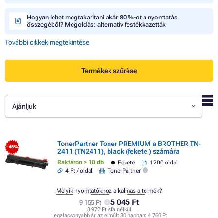
Hogyan lehet megtakarítani akár 80 %-ot a nyomtatás
összegéből? Megoldás: alternatív festékkazetták
További cikkek megtekintése
Termékek szűrése
Ajánljuk
TonerPartner Toner PREMIUM a BROTHER TN-
- 45%
2411 (TN2411), black (fekete ) számára
Raktáron > 10 db
Fekete
1200 oldal
4 Ft / oldal
TonerPartner
Melyik nyomtatókhoz alkalmas a termék?
5 045 Ft
9 155 Ft
3 972 Ft Áfa nélkül
Legalacsonyabb ár az elmúlt 30 napban:
4 760 Ft