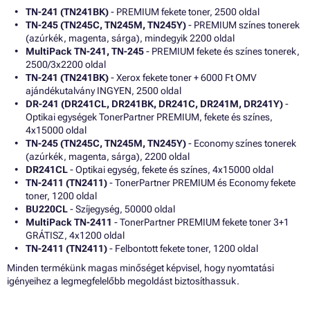
TN-241 (TN241BK)
- PREMIUM fekete toner, 2500 oldal
TN-245 (TN245C, TN245M, TN245Y)
- PREMIUM színes tonerek
(azúrkék, magenta, sárga), mindegyik 2200 oldal
MultiPack TN-241, TN-245
- PREMIUM fekete és színes tonerek,
2500/3x2200 oldal
TN-241 (TN241BK)
- Xerox fekete toner + 6000 Ft OMV
ajándékutalvány INGYEN, 2500 oldal
DR-241 (DR241CL, DR241BK, DR241C, DR241M, DR241Y)
-
Optikai egységek TonerPartner PREMIUM, fekete és színes,
4x15000 oldal
TN-245 (TN245C, TN245M, TN245Y)
- Economy színes tonerek
(azúrkék, magenta, sárga), 2200 oldal
DR241CL
- Optikai egység, fekete és színes, 4x15000 oldal
TN-2411 (TN2411)
- TonerPartner PREMIUM és Economy fekete
toner, 1200 oldal
BU220CL
- Szíjegység, 50000 oldal
MultiPack TN-2411
- TonerPartner PREMIUM fekete toner 3+1
GRÁTISZ, 4x1200 oldal
TN-2411 (TN2411)
- Felbontott fekete toner, 1200 oldal
Minden termékünk magas minőséget képvisel, hogy nyomtatási
igényeihez a legmegfelelőbb megoldást biztosíthassuk.