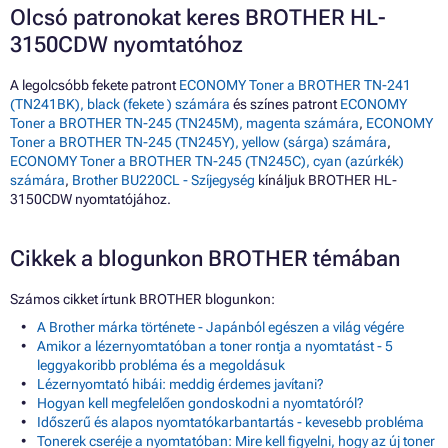
Olcsó patronokat keres BROTHER HL-
3150CDW nyomtatóhoz
A legolcsóbb fekete patront
ECONOMY Toner a BROTHER TN-241
(TN241BK), black (fekete ) számára
és színes patront
ECONOMY
Toner a BROTHER TN-245 (TN245M), magenta számára
,
ECONOMY
Toner a BROTHER TN-245 (TN245Y), yellow (sárga) számára
,
ECONOMY Toner a BROTHER TN-245 (TN245C), cyan (azúrkék)
számára
,
Brother BU220CL - Szíjegység
kínáljuk BROTHER HL-
3150CDW nyomtatójához.
Cikkek a blogunkon BROTHER témában
Számos cikket írtunk BROTHER blogunkon:
A Brother márka története - Japánból egészen a világ végére
Amikor a lézernyomtatóban a toner rontja a nyomtatást - 5
leggyakoribb probléma és a megoldásuk
Lézernyomtató hibái: meddig érdemes javítani?
Hogyan kell megfelelően gondoskodni a nyomtatóról?
Időszerű és alapos nyomtatókarbantartás - kevesebb probléma
Tonerek cseréje a nyomtatóban: Mire kell figyelni, hogy az új toner