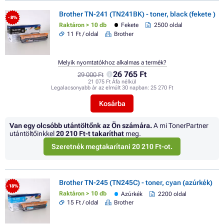
Brother TN-241 (TN241BK) - toner, black (fekete )
- 8%
Raktáron > 10 db
Fekete
2500 oldal
11 Ft / oldal
Brother
Melyik nyomtatókhoz alkalmas a termék?
26 765 Ft
29 000 Ft
21 075 Ft Áfa nélkül
Legalacsonyabb ár az elmúlt 30 napban:
25 270 Ft
Kosárba
Van egy olcsóbb utántöltőnk az Ön számára.
A mi TonerPartner
utántöltőinkkel
20 210 Ft
-t takaríthat
meg.
Szeretnék megtakarítani 20 210 Ft-ot.
Brother TN-245 (TN245C) - toner, cyan (azúrkék)
- 18%
Raktáron > 10 db
Azúrkék
2200 oldal
15 Ft / oldal
Brother