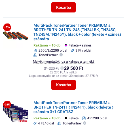
Kosárba
MultiPack TonerPartner Toner PREMIUM a
- 5%
BROTHER TN-241,TN-245 (TN241BK, TN245C,
TN245M,TN245Y), black + color (fekete + színes)
számára
Raktáron > 10 db
Fekete + színes
2500/3x2200 oldal
3 Ft / oldal
TonerPartner
Melyik nyomtatókhoz alkalmas a termék?
29 560 Ft
31 220 Ft
23 276 Ft Áfa nélkül
Legalacsonyabb ár az elmúlt 30 napban:
27 875 Ft
Kosárba
MultiPack TonerPartner Toner PREMIUM a
- 38%
BROTHER TN-2411 (TN2411), black (fekete )
számára 3+1 GRÁTISZ
Raktáron > 10 db
Fekete
4x1200 oldal
4 Ft / oldal
TonerPartner