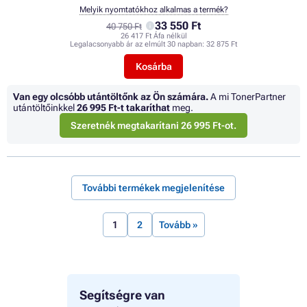
Melyik nyomtatókhoz alkalmas a termék?
33 550 Ft
40 750 Ft
26 417 Ft Áfa nélkül
Legalacsonyabb ár az elmúlt 30 napban:
32 875 Ft
Kosárba
Van egy olcsóbb utántöltőnk az Ön számára.
A mi TonerPartner
utántöltőinkkel
26 995 Ft
-t takaríthat
meg.
Szeretnék megtakarítani 26 995 Ft-ot.
További termékek megjelenítése
1
2
Tovább »
Segítségre van