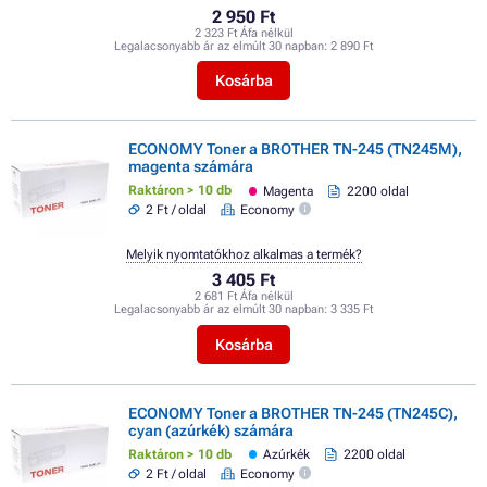
2 950 Ft
2 323 Ft Áfa nélkül
Legalacsonyabb ár az elmúlt 30 napban:
2 890 Ft
Kosárba
ECONOMY Toner a BROTHER TN-245 (TN245M),
magenta számára
Raktáron > 10 db
Magenta
2200 oldal
2 Ft / oldal
Economy
Melyik nyomtatókhoz alkalmas a termék?
3 405 Ft
2 681 Ft Áfa nélkül
Legalacsonyabb ár az elmúlt 30 napban:
3 335 Ft
Kosárba
ECONOMY Toner a BROTHER TN-245 (TN245C),
cyan (azúrkék) számára
Raktáron > 10 db
Azúrkék
2200 oldal
2 Ft / oldal
Economy