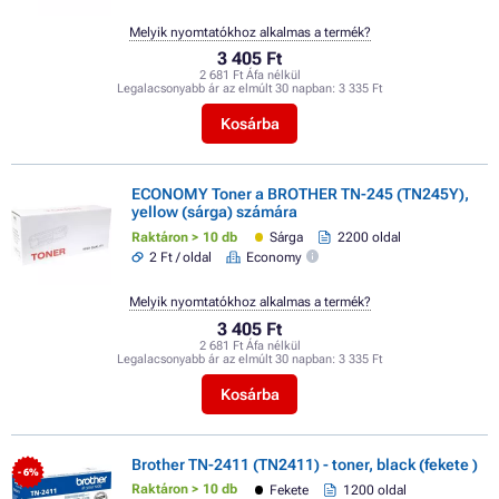
Melyik nyomtatókhoz alkalmas a termék?
3 405 Ft
2 681 Ft Áfa nélkül
Legalacsonyabb ár az elmúlt 30 napban:
3 335 Ft
Kosárba
ECONOMY Toner a BROTHER TN-245 (TN245Y),
yellow (sárga) számára
Raktáron > 10 db
Sárga
2200 oldal
2 Ft / oldal
Economy
Melyik nyomtatókhoz alkalmas a termék?
3 405 Ft
2 681 Ft Áfa nélkül
Legalacsonyabb ár az elmúlt 30 napban:
3 335 Ft
Kosárba
Brother TN-2411 (TN2411) - toner, black (fekete )
- 6%
Raktáron > 10 db
Fekete
1200 oldal