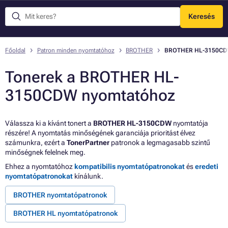
Keresés
Menü
Főoldal
Patron minden nyomtatóhoz
BROTHER
BROTHER HL-3150C
Tonerek a BROTHER HL-
3150CDW nyomtatóhoz
Válassza ki a kívánt tonert a
BROTHER HL-3150CDW
nyomtatója
részére! A nyomtatás minőségének garanciája prioritást élvez
számunkra, ezért a
TonerPartner
patronok a legmagasabb szintű
minőségnek felelnek meg.
Ehhez a nyomtatóhoz
kompatibilis nyomtatópatronokat
és
eredeti
nyomtatópatronokat
kínálunk.
BROTHER nyomtatópatronok
BROTHER HL nyomtatópatronok