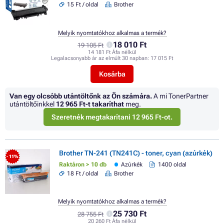
15 Ft / oldal
Brother
Melyik nyomtatókhoz alkalmas a termék?
18 010 Ft
19 105 Ft
14 181 Ft Áfa nélkül
Legalacsonyabb ár az elmúlt 30 napban:
17 015 Ft
Kosárba
Van egy olcsóbb utántöltőnk az Ön számára.
A mi TonerPartner
utántöltőinkkel
12 965 Ft
-t takaríthat
meg.
Szeretnék megtakarítani 12 965 Ft-ot.
Brother TN-241 (TN241C) - toner, cyan (azúrkék)
- 11%
Raktáron > 10 db
Azúrkék
1400 oldal
18 Ft / oldal
Brother
Melyik nyomtatókhoz alkalmas a termék?
25 730 Ft
28 755 Ft
20 260 Ft Áfa nélkül