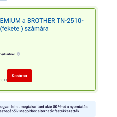
PREMIUM a BROTHER TN-2510-
(fekete ) számára
nerPartner
Kosárba
00 Ft
ogyan lehet megtakarítani akár 80 %-ot a nyomtatás
sszegéből? Megoldás: alternatív festékkazetták