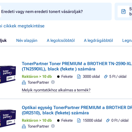
5
Eredeti vagy nem eredeti tonert vásároljak?
b
i cikkek megtekintése
ljuk
Név alapján
A legolcsóbbtól
A legdrágábbtól
Legn
TonerPartner Toner PREMIUM a BROTHER TN-2590-XL
(TN2590XL), black (fekete ) számára
Raktáron > 10 db
Fekete
3000 oldal
5 Ft / oldal
TonerPartner
Melyik nyomtatókhoz alkalmas a termék?
Optikai egység TonerPartner PREMIUM a BROTHER D
(DR2510), black (fekete) számára
Raktáron > 10 db
Fekete
15000 oldal
0 Ft / oldal
TonerPartner