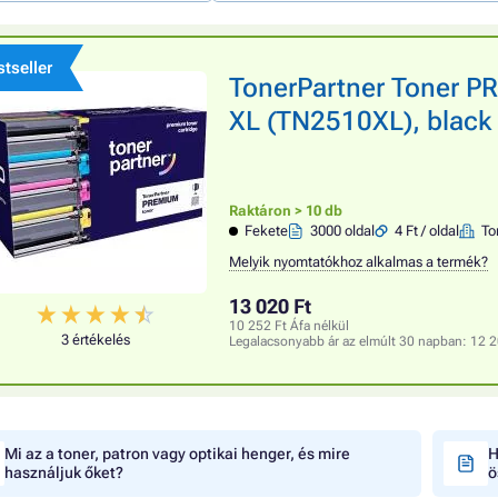
tseller
TonerPartner Toner 
XL (TN2510XL), black 
Raktáron > 10 db
Fekete
3000 oldal
4 Ft / oldal
To
Melyik nyomtatókhoz alkalmas a termék?
13 020 Ft
10 252 Ft Áfa nélkül
3 értékelés
Legalacsonyabb ár az elmúlt 30 napban:
12 2
Mi az a toner, patron vagy optikai henger, és mire
H
használjuk őket?
ö