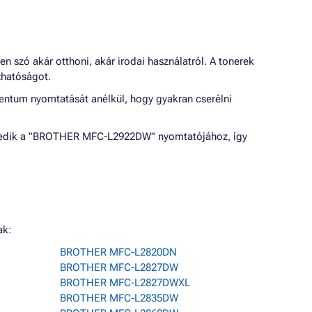
szó akár otthoni, akár irodai használatról. A tonerek
zhatóságot.
mentum nyomtatását anélkül, hogy gyakran cserélni
eszkedik a "BROTHER MFC-L2922DW" nyomtatójához, így
ak:
BROTHER MFC-L2820DN
BROTHER MFC-L2827DW
BROTHER MFC-L2827DWXL
BROTHER MFC-L2835DW