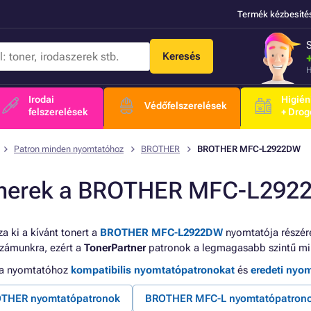
Termék kézbesíté
Keresés
H
Irodai
Higién
Védőfelszerelések
felszerelések
+ Drog
Patron minden nyomtatóhoz
BROTHER
BROTHER MFC-L2922DW
nerek a BROTHER MFC-L292
a ki a kívánt tonert a
BROTHER MFC-L2922DW
nyomtatója részére
számunkra, ezért a
TonerPartner
patronok a legmagasabb szintű mi
 a nyomtatóhoz
kompatibilis nyomtatópatronokat
és
eredeti nyo
THER nyomtatópatronok
BROTHER MFC-L nyomtatópatron