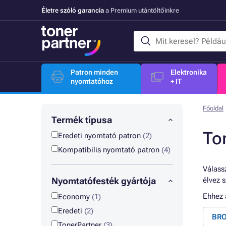
Életre szóló garancia
a Premium utántöltőinkre
Patron minden
Elektronika
nyomtatóhoz
+ IT
Főoldal
Termék típusa
To
Eredeti nyomtató patron
(2)
Kompatibilis nyomtató patron
(4)
Válassz
Nyomtatófesték gyártója
élvez 
Ehhez
Economy
(1)
Eredeti
(2)
BRO
TonerPartner
(3)