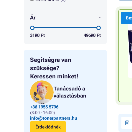
Ár
Bes
3190
Ft
49690
Ft
Segítségre van
szüksége?
Keressen minket!
Tanácsadó a
választásban
+36 1955 5796
(8:00 - 16:00)
info@tonerpartners.hu
Érdeklődnék