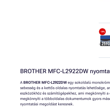
- 5%
BROTHER MFC-L2922DW nyomtató
A
BROTHER MFC-L2922DW
egy sokoldalú monokróm lé
sebesség és a kettős oldalas nyomtatás lehetősége, a
eszközökhöz és számítógépekhez, ami megkönnyíti a
megkönnyíti a többoldalas dokumentumok gyors másolá
nyomtatási megoldást keresnek.