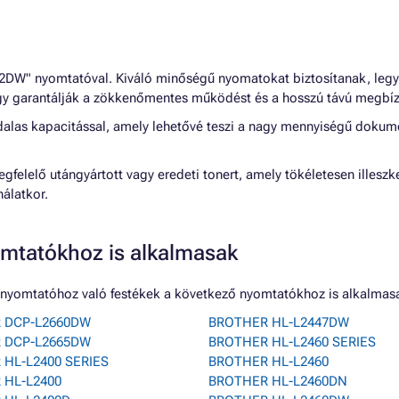
" nyomtatóval. Kiváló minőségű nyomatokat biztosítanak, legyen 
, így garantálják a zökkenőmentes működést és a hosszú távú megbí
ldalas kapacitással, amely lehetővé teszi a nagy mennyiségű doku
egfelelő utángyártott vagy eredeti tonert, amely tökéletesen ill
álatkor.
mtatókhoz is alkalmasak
yomtatóhoz való festékek a következő nyomtatókhoz is alkalmas
 DCP-L2660DW
BROTHER HL-L2447DW
 DCP-L2665DW
BROTHER HL-L2460 SERIES
HL-L2400 SERIES
BROTHER HL-L2460
 HL-L2400
BROTHER HL-L2460DN