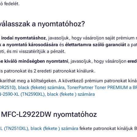
ó fedelét.
t válasszak a nyomtatóhoz?
 irodai nyomtatáshoz
, javasoljuk, hogy vásároljon saját prémium
nk a nyomtató károsodására
és
élettartamra szóló garanciát
a pat
, és mi visszatérítjük a pénzét.
ne kiváló minőségben nyomtatni
, javasoljuk, hogy vásároljon
ered
atronokat és 2 eredeti patronokat kínálunk.
karíthat meg a költségeken. A következő prémium patronokat k
2510), black (fekete) számára
,
TonerPartner Toner PREMIUM a BR
2590-XL (TN2590XL), black (fekete ) számára
ER MFC-L2922DW nyomtatóhoz
TN2510XL), black (fekete ) számára
fekete patronokat kínálju