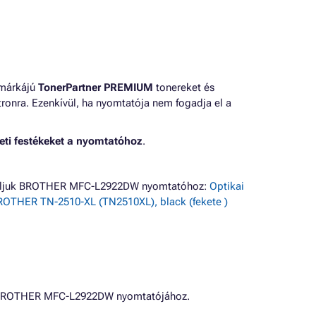
 márkájú
TonerPartner PREMIUM
tonereket és
ronra. Ezenkívül, ha nyomtatója nem fogadja el a
eti festékeket a nyomtatóhoz
.
ínáljuk BROTHER MFC-L2922DW nyomtatóhoz:
Optikai
OTHER TN-2510-XL (TN2510XL), black (fekete )
k BROTHER MFC-L2922DW nyomtatójához.