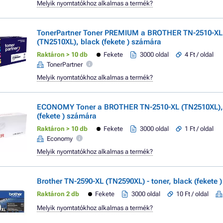
Melyik nyomtatókhoz alkalmas a termék?
TonerPartner Toner PREMIUM a BROTHER TN-2510-XL
(TN2510XL), black (fekete ) számára
Raktáron > 10 db
Fekete
3000 oldal
4 Ft / oldal
TonerPartner
Melyik nyomtatókhoz alkalmas a termék?
ECONOMY Toner a BROTHER TN-2510-XL (TN2510XL),
(fekete ) számára
Raktáron > 10 db
Fekete
3000 oldal
1 Ft / oldal
Economy
Melyik nyomtatókhoz alkalmas a termék?
Brother TN-2590-XL (TN2590XL) - toner, black (fekete )
Raktáron 2 db
Fekete
3000 oldal
10 Ft / oldal
Melyik nyomtatókhoz alkalmas a termék?