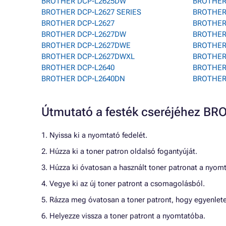
BROTHER DCP-L2625DW
BROTHER
BROTHER DCP-L2627 SERIES
BROTHER
BROTHER DCP-L2627
BROTHER
BROTHER DCP-L2627DW
BROTHER
BROTHER DCP-L2627DWE
BROTHER
BROTHER DCP-L2627DWXL
BROTHER
BROTHER DCP-L2640
BROTHER
BROTHER DCP-L2640DN
BROTHER
Útmutató a festék cseréjéhez 
1. Nyissa ki a nyomtató fedelét.
2. Húzza ki a toner patron oldalsó fogantyúját.
3. Húzza ki óvatosan a használt toner patronat a nyom
4. Vegye ki az új toner patront a csomagolásból.
5. Rázza meg óvatosan a toner patront, hogy egyenlete
6. Helyezze vissza a toner patront a nyomtatóba.