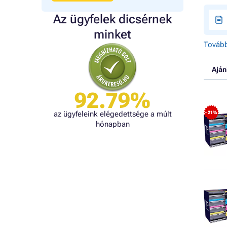
Az ügyfelek dicsérnek
minket
Tovább
Aján
92.79%
az ügyfeleink elégedettsége a múlt
- 21%
hónapban