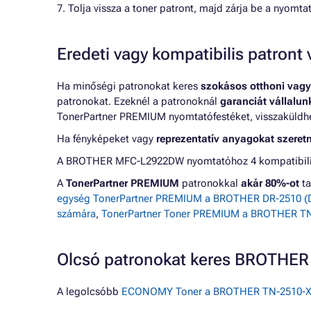
7. Tolja vissza a toner patront, majd zárja be a nyomtat
Eredeti vagy kompatibilis patron
Ha minőségi patronokat keres
szokásos otthoni vagy
patronokat. Ezeknél a patronoknál
garanciát vállalu
TonerPartner PREMIUM nyomtatófestéket, visszaküldheti
Ha fényképeket vagy
reprezentatív anyagokat szeret
A BROTHER MFC-L2922DW nyomtatóhoz 4 kompatibilis p
A
TonerPartner PREMIUM
patronokkal
akár 80%-ot
ta
egység TonerPartner PREMIUM a BROTHER DR-2510 (DR
számára
,
TonerPartner Toner PREMIUM a BROTHER TN-
Olcsó patronokat keres BROTH
A legolcsóbb
ECONOMY Toner a BROTHER TN-2510-XL (