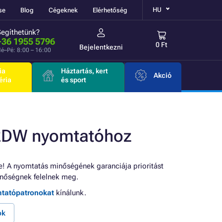
HU
se
Blog
Cégeknek
Elérhetőség
Segíthetünk?
+36 1955 5796
0 Ft
Bejelentkezni
é–Pé: 8:00 – 16:00
ia
Háztartás, kert
Akció
éria
és sport
2DW nyomtatóhoz
! A nyomtatás minőségének garanciája prioritást
nőségnek felelnek meg.
mtatópatronokat
kínálunk.
ok