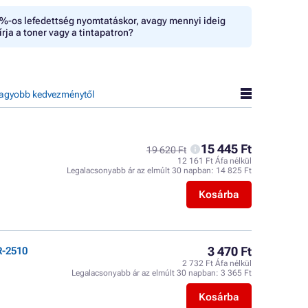
%-os lefedettség nyomtatáskor, avagy mennyi ideig
írja a toner vagy a tintapatron?
agyobb kedvezménytől
15 445 Ft
19 620 Ft
12 161 Ft Áfa nélkül
Legalacsonyabb ár az elmúlt 30 napban:
14 825 Ft
Kosárba
3 470 Ft
R-2510
2 732 Ft Áfa nélkül
Legalacsonyabb ár az elmúlt 30 napban:
3 365 Ft
Kosárba