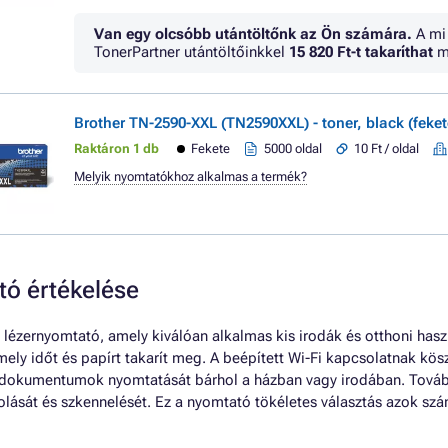
Van egy olcsóbb utántöltőnk az Ön számára.
A mi
TonerPartner utántöltőinkkel
15 820 Ft
-t takaríthat
m
Brother TN-2590-XXL (TN2590XXL) - toner, black (feket
Raktáron 1 db
Fekete
5000 oldal
10 Ft / oldal
Melyik nyomtatókhoz alkalmas a termék?
 értékelése
zernyomtató, amely kiválóan alkalmas kis irodák és otthoni haszná
mely időt és papírt takarít meg. A beépített Wi-Fi kapcsolatnak k
 dokumentumok nyomtatását bárhol a házban vagy irodában. Tová
sát és szkennelését. Ez a nyomtató tökéletes választás azok szá