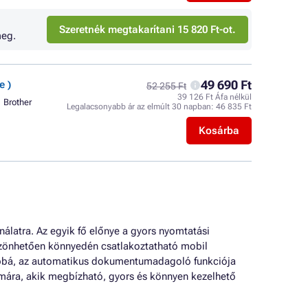
Szeretnék megtakarítani 15 820 Ft-ot.
eg.
49 690 Ft
e )
52 255 Ft
39 126 Ft Áfa nélkül
Brother
Legalacsonyabb ár az elmúlt 30 napban:
46 835 Ft
Kosárba
latra. Az egyik fő előnye a gyors nyomtatási
öszönhetően könnyedén csatlakoztatható mobil
bbá, az automatikus dokumentumadagoló funkciója
mára, akik megbízható, gyors és könnyen kezelhető