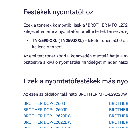
Festékek nyomtatóhoz
Ezek a tonerek kompatibilisek a "BROTHER MFC-L2922DW
kifejezetten erre a nyomtatómodellre lettek tervezve
TN-2590-XXL (TN2590XXL)
- fekete toner, 5000 o
kellene a tonert.
Az említett toner kóddal könnyedén megtalálhatja a m
biztosítva a kiváló nyomtatási minőséget minden haszn
Ezek a nyomtatófestékek más nyo
Az ezen az oldalon található BROTHER MFC-L2922DW n
BROTHER DCP-L2600
BROTHER
BROTHER DCP-L2600D
BROTHER
BROTHER DCP-L2620DW
BROTHER 
BROTHER DCP-L2622DW
BROTHER