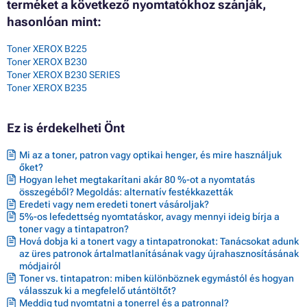
terméket a következő nyomtatókhoz szánják,
hasonlóan mint:
Toner XEROX B225
Toner XEROX B230
Toner XEROX B230 SERIES
Toner XEROX B235
Ez is érdekelheti Önt
Mi az a toner, patron vagy optikai henger, és mire használjuk
őket?
Hogyan lehet megtakarítani akár 80 %-ot a nyomtatás
összegéből? Megoldás: alternatív festékkazetták
Eredeti vagy nem eredeti tonert vásároljak?
5%-os lefedettség nyomtatáskor, avagy mennyi ideig bírja a
toner vagy a tintapatron?
Hová dobja ki a tonert vagy a tintapatronokat: Tanácsokat adunk
az üres patronok ártalmatlanításának vagy újrahasznosításának
módjairól
Toner vs. tintapatron: miben különböznek egymástól és hogyan
válasszuk ki a megfelelő utántöltőt?
Meddig tud nyomtatni a tonerrel és a patronnal?