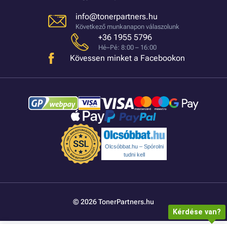
info@tonerpartners.hu
Következő munkanapon válaszolunk
+36 1955 5796
Hé–Pé: 8:00 – 16:00
Kövessen minket a Facebookon
Olcsóbbat.hu – Spórolni
tudni kell
© 2026 TonerPartners.hu
Kérdése van?