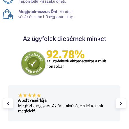
napon belül visszaküldheti.
Megjutalmazzuk Önt.
Minden
vásárlás után hűségpontot kap.
Az ügyfelek dicsérnek minket
92.78%
az ügyfeleink elégedettsége a múlt
hónapban
A bolt vásárlója
Megbízható,gyors. Az áru minősége a leírtaknak
megfelelő.