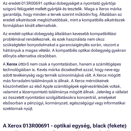
Az eredeti 013R00691 optikai dobegységet a nyomtató gyártója
szigorú felügyelet mellett gyártják és tesztelik. Maga a Xerox márka
garantálja, hogy minden a tervek szerint működni fog. Általában az
eredeti alkatrészek megbízhatóbbak, mint a kompatibilis alkatrészek
formájában kínált alternatívák.
Az eredeti optikai dobegység általában kevesebb kompatibilitási
problémával rendelkeznek, és ezek használata nem okoz
szükségtelen bonyodalmakat a garanciaigénylés során, viszont a
hátrányuk a magas vételár. A kompatibilis optikai dobegység gyakran
előnyös alternatíva olcsóbban.
A
Xerox
úttörő nem csak a nyomtatásban, hanem a számítógépes
technológiában is. Kevés márka dicsekedhet azzal, hogy neve egy
adott tevékenység vagy termék szinonimájává vált. A Xerox mögött
más forradalmi találmányok is állnak. A Xerox mérnökeinek
köszönhetően az első Apple számítógépek egérvezérlésűek voltak,
valamint a lézernyomtató találmánya mögött állnak. Jelenleg a vállalat
az összetett nyomtatási szolgáltatásokra koncentrál, amelyeket
elsősorban a pénzügyi, kormányzati, egészségügyi vagy informatikai
szektornak nyújt.
A Xerox 013R00691 - optikai egység, black (fekete)