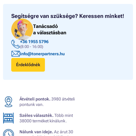
Segítségre van szüksége?
Keressen minket!
Tanácsadó
a választásban
+36 1955 5796
(8:00 - 16:00)
info@tonerpartners.hu
Érdeklődnék
Átvételi pontok.
3980 átvételi
pontunk van.
Széles választék.
Több mint
38000 terméket kínálunk.
Nálunk van ideje.
Az árut 30