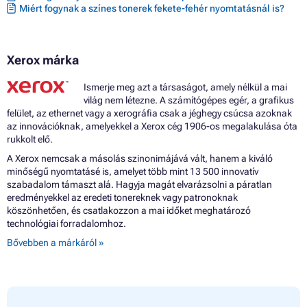
Miért fogynak a színes tonerek fekete-fehér nyomtatásnál is?
Xerox márka
Ismerje meg azt a társaságot, amely nélkül a mai
világ nem létezne. A számítógépes egér, a grafikus
felület, az ethernet vagy a xerográfia csak a jéghegy csúcsa azoknak
az innovációknak, amelyekkel a Xerox cég 1906-os megalakulása óta
rukkolt elő.
A Xerox nemcsak a másolás szinonimájává vált, hanem a kiváló
minőségű nyomtatásé is, amelyet több mint 13 500 innovatív
szabadalom támaszt alá. Hagyja magát elvarázsolni a páratlan
eredményekkel az eredeti tonereknek vagy patronoknak
köszönhetően, és csatlakozzon a mai időket meghatározó
technológiai forradalomhoz.
Bővebben a márkáról »