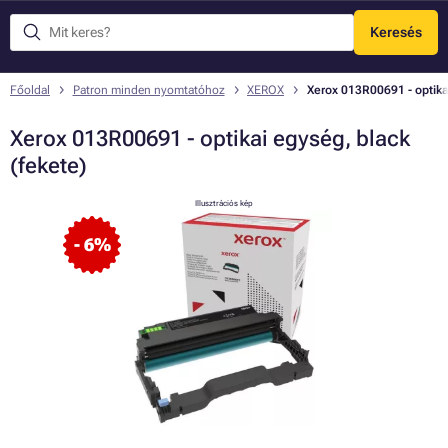
Keresés
Menü
Főoldal
Patron minden nyomtatóhoz
XEROX
Xerox 013R00691 - optikai
Xerox 013R00691 - optikai egység, black
(fekete)
Illusztrációs kép
- 6%