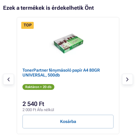
Ezek a termékek is érdekelhetik Önt
TOP
TonerPartner fénymásoló papír A4 80GR
Xero
UNIVERSAL, 500db
Fe
Rak
Raktáron > 20 db
25 9
22
2 540 Ft
17 4
2 000 Ft Áfa nélkül
7 Ft /
Kosárba