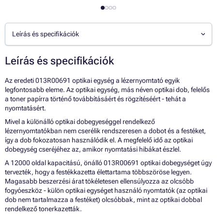
Leírás és specifikációk
Leírás és specifikációk
Az eredeti 013R00691 optikai egység a lézernyomtató egyik
legfontosabb eleme. Az optikai egység, más néven optikai dob, felelős
a toner papírra történő továbbításáért és rögzítéséért - tehát a
nyomtatásért.
Mivel a különálló optikai dobegyeséggel rendelkező
lézernyomtatókban nem cserélik rendszeresen a dobot és a festéket,
így a dob fokozatosan használódik el. A megfelelő idő az optikai
dobegység cseréjéhez az, amikor nyomtatási hibákat észlel.
A 12000 oldal kapacitású, önálló 013R00691 optikai dobegységet úgy
tervezték, hogy a festékkazetta élettartama többszöröse legyen.
Magasabb beszerzési árat tökéletesen ellensúlyozza az olcsóbb
fogyóeszköz - külön optikai egységet használó nyomtatók (az optikai
dob nem tartalmazza a festéket) olcsóbbak, mint az optikai dobbal
rendelkező tonerkazetták.