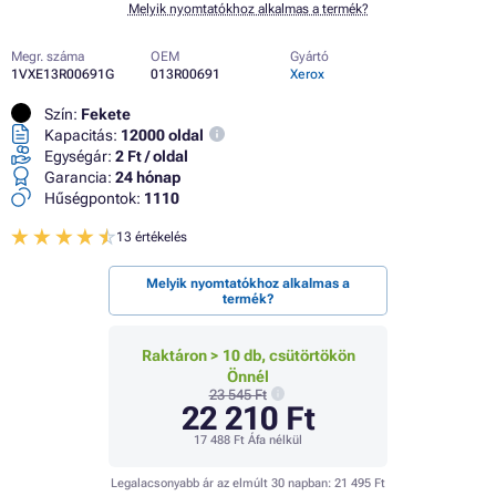
Melyik nyomtatókhoz alkalmas a termék?
Megr. száma
OEM
Gyártó
1VXE13R00691G
013R00691
Xerox
Szín:
Fekete
Kapacitás:
12000 oldal
Egységár:
2 Ft / oldal
Garancia:
24 hónap
Hűségpontok:
1110
13 értékelés
Melyik nyomtatókhoz alkalmas a
termék?
Raktáron > 10 db, csütörtökön
Önnél
23 545 Ft
22 210 Ft
17 488 Ft
Áfa nélkül
Legalacsonyabb ár az elmúlt 30 napban:
21 495 Ft