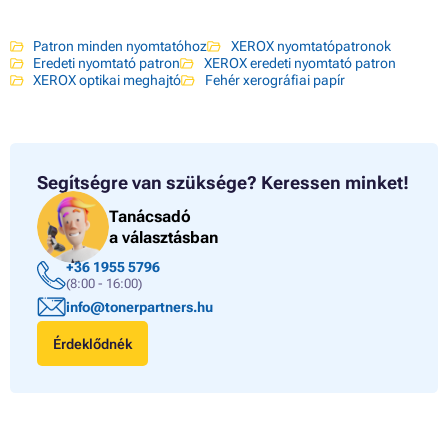
Patron minden nyomtatóhoz
XEROX nyomtatópatronok
Eredeti nyomtató patron
XEROX eredeti nyomtató patron
XEROX optikai meghajtó
Fehér xerográfiai papír
Segítségre van szüksége?
Keressen minket!
Tanácsadó
a választásban
+36 1955 5796
(8:00 - 16:00)
info@tonerpartners.hu
Érdeklődnék