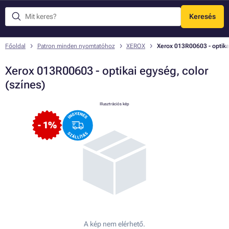
Keresés
Menü
Főoldal
Patron minden nyomtatóhoz
XEROX
Xerox 013R00603 - optikai
Xerox 013R00603 - optikai egység, color
(színes)
Illusztrációs kép
- 1%
A kép nem elérhető.