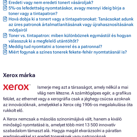
Eredeti vagy nem eredeti tonert vásároljak?
5%-os lefedettség nyomtatáskor, avagy mennyi ideig bírja a
toner vagy a tintapatron?
Hová dobja ki a tonert vagy a tintapatronokat: Tanácsokat adunk
az üres patronok ártalmatlanításának vagy újrahasznosításának
módjairól
Toner vs. tintapatron: miben különböznek egymástól és hogyan
válasszuk ki a megfelelő utántöltőt?
Meddig tud nyomtatni a tonerrel és a patronnal?
Miért fogynak a színes tonerek fekete-fehér nyomtatásnál is?
Xerox márka
Ismerje meg azt a társaságot, amely nélkül a mai
világ nem létezne. A számítógépes egér, a grafikus
felület, az ethernet vagy a xerográfia csak a jéghegy csúcsa azoknak
az innovációknak, amelyekkel a Xerox cég 1906-os megalakulása óta
rukkolt elő.
A Xerox nemcsak a másolás szinonimájává vált, hanem a kiváló
minőségű nyomtatásé is, amelyet több mint 13 500 innovatív
szabadalom támaszt alá. Hagyja magát elvarázsolni a páratlan
eredményekkel az eredeti tonereknek vagy patronoknak