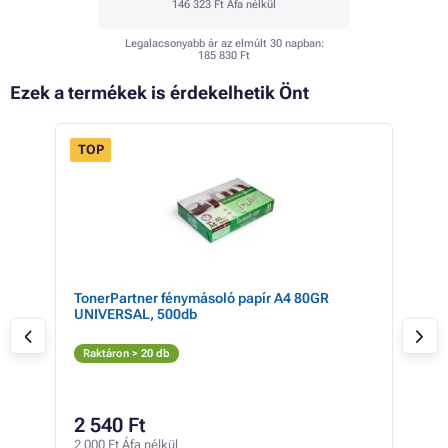
146 323 Ft
Áfa nélkül
Legalacsonyabb ár az elmúlt 30 napban:
185 830 Ft
Ezek a termékek is érdekelhetik Önt
TOP
- 9%
rga)
TonerPartner fénymásoló papír A4 80GR
Xer
UNIVERSAL, 500db
(fek
Fe
Raktáron > 20 db
Rak
55 0
53
2 540 Ft
42 1
2 000 Ft Áfa nélkül
0 Ft /