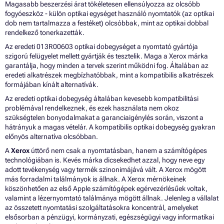
Magasabb beszerzési árat tökéletesen ellensúlyozza az olcsóbb
fogyóeszköz - külön optikai egységet használó nyomtatók (az optikai
dob nem tartalmazza a festéket) olcsóbbak, mint az optikai dobbal
rendelkező tonerkazetták.
Az eredeti 013R00603 optikai dobegységet a nyomtató gyártója
szigorú felügyelet mellett gyártják és tesztelik. Maga a Xerox márka
garantálja, hogy minden a tervek szerint működni fog. Általában az
eredeti alkatrészek megbízhatóbbak, mint a kompatibilis alkatrészek
formájában kínált alternatívák.
Az eredeti optikai dobegység általában kevesebb kompatibilitási
problémával rendelkeznek, és ezek használata nem okoz
szükségtelen bonyodalmakat a garanciaigénylés során, viszont a
hátrányuk a magas vételár. A kompatibilis optikai dobegység gyakran
előnyös alternatíva olcsóbban.
A
Xerox
úttörő nem csak a nyomtatásban, hanem a számítógépes
technológiában is. Kevés márka dicsekedhet azzal, hogy neve egy
adott tevékenység vagy termék szinonimájává vált. A Xerox mögött
más forradalmi találmányok is állnak. A Xerox mérnökeinek
köszönhetően az első Apple számítógépek egérvezérlésűek voltak,
valamint a lézernyomtató találmánya mögött állnak. Jelenleg a vállalat
az összetett nyomtatási szolgáltatásokra koncentrál, amelyeket
elsősorban a pénzügyi, kormányzati, egészségügyi vagy informatikai