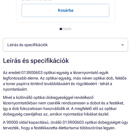
Kosárba
Leírás és specifikációk
Leírás és specifikációk
Az eredeti 013R00603 optikai egység a lézernyomtató egyik
legfontosabb eleme. Az optikai egység, más néven optikai dob, felelős
a toner papírra történő továbbításáért és rögzítéséért - tehát a
nyomtatásért.
Mivel a különálló optikai dobegyeséggel rendelkező
lézernyomtatókban nem cserélik rendszeresen a dobot és a festéket,
így a dob fokozatosan használódik el. A megfelelő idő az optikai
dobegység cseréjéhez az, amikor nyomtatási hibákat észlel.
A 90000 oldal kapacitású, önálló 013R00603 optikai dobegységet úgy
tervezték, hogy a festékkazetta élettartama többszöröse legyen.