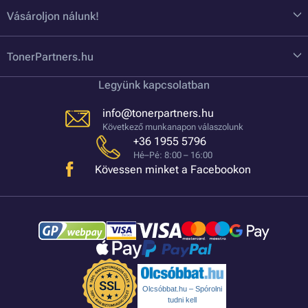
Vásároljon nálunk!
TonerPartners.hu
Legyünk kapcsolatban
info@tonerpartners.hu
Következő munkanapon válaszolunk
+36 1955 5796
Hé–Pé: 8:00 – 16:00
Kövessen minket a Facebookon
Olcsóbbat.hu – Spórolni
tudni kell