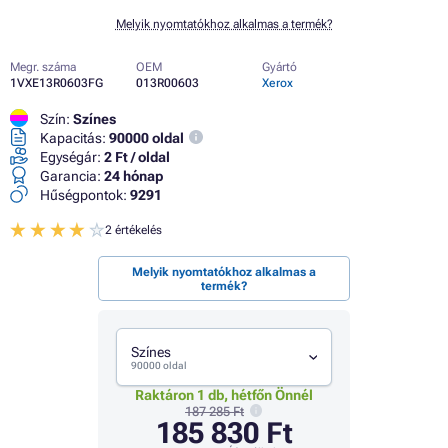
Melyik nyomtatókhoz alkalmas a termék?
Megr. száma
OEM
Gyártó
1VXE13R0603FG
013R00603
Xerox
Szín:
Színes
Kapacitás:
90000 oldal
Egységár:
2 Ft / oldal
Garancia:
24 hónap
Hűségpontok:
9291
2 értékelés
Melyik nyomtatókhoz alkalmas a
termék?
Színes
90000 oldal
Raktáron 1 db, hétfőn Önnél
187 285 Ft
185 830 Ft