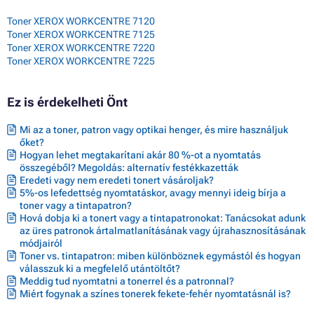
Toner XEROX WORKCENTRE 7120
Toner XEROX WORKCENTRE 7125
Toner XEROX WORKCENTRE 7220
Toner XEROX WORKCENTRE 7225
Ez is érdekelheti Önt
Mi az a toner, patron vagy optikai henger, és mire használjuk
őket?
Hogyan lehet megtakarítani akár 80 %-ot a nyomtatás
összegéből? Megoldás: alternatív festékkazetták
Eredeti vagy nem eredeti tonert vásároljak?
5%-os lefedettség nyomtatáskor, avagy mennyi ideig bírja a
toner vagy a tintapatron?
Hová dobja ki a tonert vagy a tintapatronokat: Tanácsokat adunk
az üres patronok ártalmatlanításának vagy újrahasznosításának
módjairól
Toner vs. tintapatron: miben különböznek egymástól és hogyan
válasszuk ki a megfelelő utántöltőt?
Meddig tud nyomtatni a tonerrel és a patronnal?
Miért fogynak a színes tonerek fekete-fehér nyomtatásnál is?