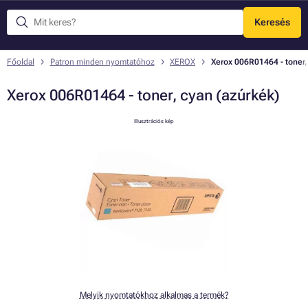
Keresés
Menü
Főoldal
Patron minden nyomtatóhoz
XEROX
Xerox 006R01464 - toner,
Xerox 006R01464 - toner, cyan (azúrkék)
Illusztrációs kép
Melyik nyomtatókhoz alkalmas a termék?