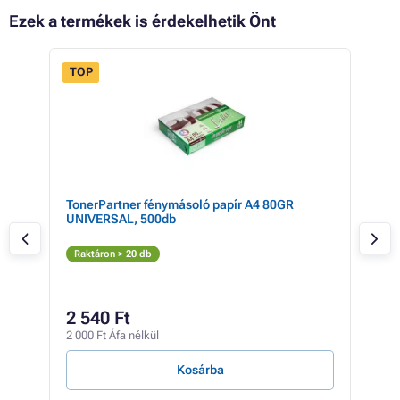
Ezek a termékek is érdekelhetik Önt
TOP
- 3%
tner
TonerPartner fénymásoló papír A4 80GR
Xer
UNIVERSAL, 500db
X
Raktáron > 20 db
Rak
64 6
2 540 Ft
58
2 000 Ft Áfa nélkül
46 3
Kosárba