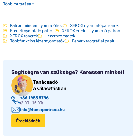
Több mutatása »
Patron minden nyomtatóhoz
XEROX nyomtatópatronok
Eredeti nyomtató patron
XEROX eredeti nyomtató patron
XEROX tonerek
Lézernyomtatók
Többfunkciós lézernyomtatók
Fehér xerográfiai papír
Segítségre van szüksége?
Keressen minket!
Tanácsadó
a választásban
+36 1955 5796
(8:00 - 16:00)
info@tonerpartners.hu
Érdeklődnék