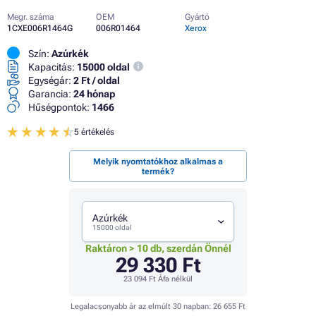
Megr. száma
OEM
Gyártó
1CXE006R1464G
006R01464
Xerox
Szín:
Azúrkék
Kapacitás:
15000 oldal
Egységár:
2 Ft / oldal
Garancia:
24 hónap
Hűségpontok:
1466
5 értékelés
Melyik nyomtatókhoz alkalmas a
termék?
Azúrkék
15000 oldal
Raktáron > 10 db, szerdán Önnél
29 330 Ft
23 094 Ft
Áfa nélkül
Legalacsonyabb ár az elmúlt 30 napban:
26 655 Ft