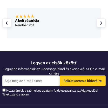
A bolt vásárlója
Rendben volt
Legyen az elsők között!
Legújabb információk az újdonságainkról és akciónkról az Ön e-mail
címére
Feliratkozom a hírlevélre
Hozzájárulok a szémelyes adataim feldolgozásához az
Adatkezelési
Tájékoztató
alapján.