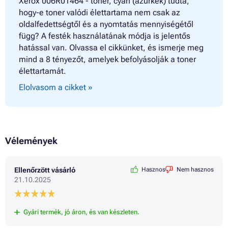
Xerox 006R01464 - toner, cyan (azúrkék) tudta,
hogy-e toner valódi élettartama nem csak az
oldalfedettségtől és a nyomtatás mennyiségétől
függ? A festék használatának módja is jelentős
hatással van. Olvassa el cikkünket, és ismerje meg
mind a 8 tényezőt, amelyek befolyásolják a toner
élettartamát.
Elolvasom a cikket »
Vélemények
Ellenőrzött vásárló
Hasznos
Nem hasznos
21.10.2025
Gyári termék, jó áron, és van készleten.