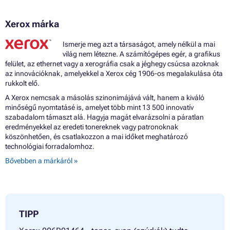
Xerox márka
Ismerje meg azt a társaságot, amely nélkül a mai
világ nem létezne. A számítógépes egér, a grafikus
felület, az ethernet vagy a xerográfia csak a jéghegy csúcsa azoknak
az innovációknak, amelyekkel a Xerox cég 1906-os megalakulása óta
rukkolt elő.
A Xerox nemcsak a másolás szinonimájává vált, hanem a kiváló
minőségű nyomtatásé is, amelyet több mint 13 500 innovatív
szabadalom támaszt alá. Hagyja magát elvarázsolni a páratlan
eredményekkel az eredeti tonereknek vagy patronoknak
köszönhetően, és csatlakozzon a mai időket meghatározó
technológiai forradalomhoz.
Bővebben a márkáról »
TIPP