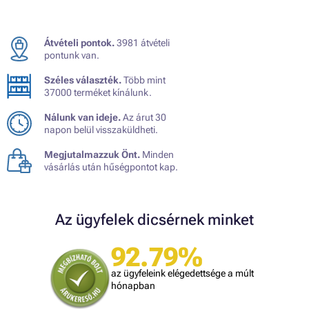
Átvételi pontok.
3981 átvételi
pontunk van.
Széles választék.
Több mint
37000 terméket kínálunk.
Nálunk van ideje.
Az árut 30
napon belül visszaküldheti.
Megjutalmazzuk Önt.
Minden
vásárlás után hűségpontot kap.
Az ügyfelek dicsérnek minket
92.79%
az ügyfeleink elégedettsége a múlt
hónapban