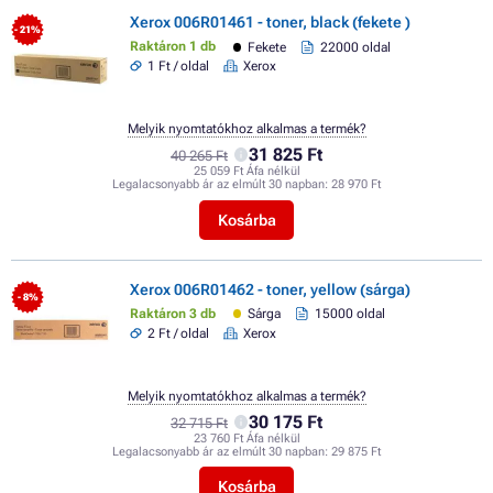
Xerox 006R01461 - toner, black (fekete )
- 21%
Raktáron 1 db
Fekete
22000 oldal
1 Ft / oldal
Xerox
Melyik nyomtatókhoz alkalmas a termék?
31 825 Ft
40 265 Ft
25 059 Ft Áfa nélkül
Legalacsonyabb ár az elmúlt 30 napban:
28 970 Ft
Kosárba
Xerox 006R01462 - toner, yellow (sárga)
- 8%
Raktáron 3 db
Sárga
15000 oldal
2 Ft / oldal
Xerox
Melyik nyomtatókhoz alkalmas a termék?
30 175 Ft
32 715 Ft
23 760 Ft Áfa nélkül
Legalacsonyabb ár az elmúlt 30 napban:
29 875 Ft
Kosárba