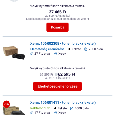
Melyik nyomtatókhoz alkalmas a termék?
37 465 Ft
29 500 Ft Áfa nélkül
Legalacsonyabb ár az elmúlt 30 napban:
28 240 Ft
Kosárba
Xerox 106R02308 - toner, black (fekete )
Elérhetőség ellenőrzése
Fekete
2300 oldal
27 Ft / oldal
Xerox
Melyik nyomtatókhoz alkalmas a termék?
62 595 Ft
65 895 Ft
49 287 Ft Áfa nélkül
Elérhetőség ellenőrzése
Xerox 106R01411 - toner, black (fekete )
- 1%
Raktáron 1 db
Fekete
4000 oldal
17 Ft / oldal
Xerox