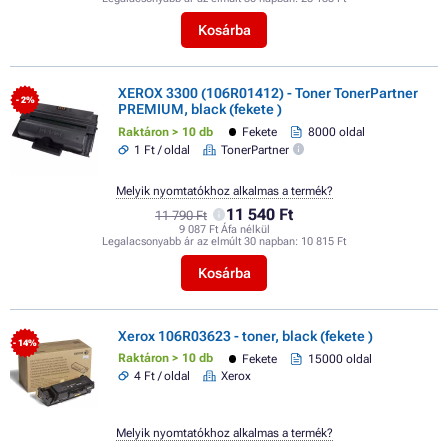
Kosárba
XEROX 3300 (106R01412) - Toner TonerPartner
- 2%
PREMIUM, black (fekete )
Raktáron > 10 db
Fekete
8000 oldal
1 Ft / oldal
TonerPartner
Melyik nyomtatókhoz alkalmas a termék?
11 540 Ft
11 790 Ft
9 087 Ft Áfa nélkül
Legalacsonyabb ár az elmúlt 30 napban:
10 815 Ft
Kosárba
Xerox 106R03623 - toner, black (fekete )
- 14%
Raktáron > 10 db
Fekete
15000 oldal
4 Ft / oldal
Xerox
Melyik nyomtatókhoz alkalmas a termék?