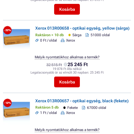
Kosárba
Xerox 013R00658 - optikai egység, yellow (sárga)
- 22%
Raktáron > 10 db
Sárga
51000 oldal
0 Ft / oldal
Xerox
Melyik nyomtatókhoz alkalmas a termék?
25 245 Ft
32 515 Ft
19 878 Ft Áfa nélkül
Legalacsonyabb ár az elmúlt 30 napban:
25 245 Ft
Kosárba
Xerox 013R00657 - optikai egység, black (fekete)
- 12%
Raktáron 5 db
Fekete
67000 oldal
1 Ft / oldal
Xerox
Melyik nyomtatókhoz alkalmas a termék?