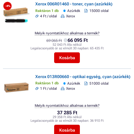
Xerox 006R01460 - toner, cyan (azúrkék)
- 4%
Raktáron 1 db
Azúrkék
15000 oldal
4 Ft / oldal
Xerox
Melyik nyomtatókhoz alkalmas a termék?
66 095 Ft
69 065 Ft
52 043 Ft Áfa nélkül
Legalacsonyabb ár az elmúlt 30 napban:
65 435 Ft
Kosárba
Xerox 013R00660 - optikai egység, cyan (azúrkék)
Raktáron 1 db
Azúrkék
51000 oldal
1 Ft / oldal
Xerox
Melyik nyomtatókhoz alkalmas a termék?
37 285 Ft
29 358 Ft Áfa nélkül
Legalacsonyabb ár az elmúlt 30 napban:
36 910 Ft
Kosárba