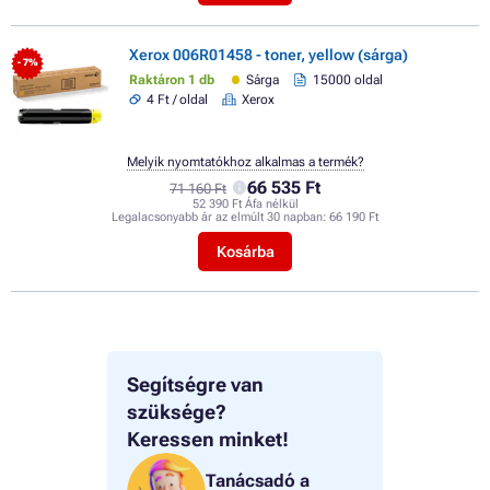
Xerox 006R01458 - toner, yellow (sárga)
- 7%
Raktáron 1 db
Sárga
15000 oldal
4 Ft / oldal
Xerox
Melyik nyomtatókhoz alkalmas a termék?
66 535 Ft
71 160 Ft
52 390 Ft Áfa nélkül
Legalacsonyabb ár az elmúlt 30 napban:
66 190 Ft
Kosárba
Segítségre van
szüksége?
Keressen minket!
Tanácsadó a