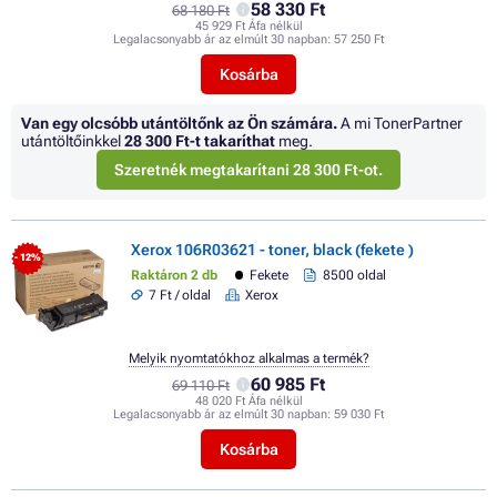
58 330 Ft
68 180 Ft
45 929 Ft Áfa nélkül
Legalacsonyabb ár az elmúlt 30 napban:
57 250 Ft
Kosárba
Van egy olcsóbb utántöltőnk az Ön számára.
A mi TonerPartner
utántöltőinkkel
28 300 Ft
-t takaríthat
meg.
Szeretnék megtakarítani 28 300 Ft-ot.
Xerox 106R03621 - toner, black (fekete )
- 12%
Raktáron 2 db
Fekete
8500 oldal
7 Ft / oldal
Xerox
Melyik nyomtatókhoz alkalmas a termék?
60 985 Ft
69 110 Ft
48 020 Ft Áfa nélkül
Legalacsonyabb ár az elmúlt 30 napban:
59 030 Ft
Kosárba