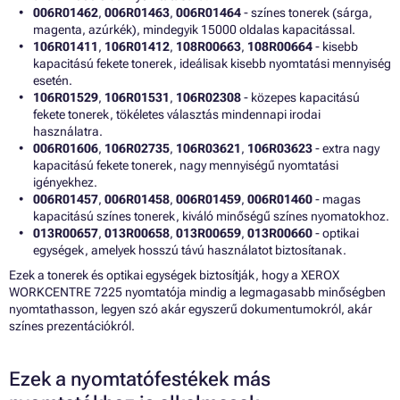
006R01462
,
006R01463
,
006R01464
- színes tonerek (sárga,
magenta, azúrkék), mindegyik 15000 oldalas kapacitással.
106R01411
,
106R01412
,
108R00663
,
108R00664
- kisebb
kapacitású fekete tonerek, ideálisak kisebb nyomtatási mennyiség
esetén.
106R01529
,
106R01531
,
106R02308
- közepes kapacitású
fekete tonerek, tökéletes választás mindennapi irodai
használatra.
006R01606
,
106R02735
,
106R03621
,
106R03623
- extra nagy
kapacitású fekete tonerek, nagy mennyiségű nyomtatási
igényekhez.
006R01457
,
006R01458
,
006R01459
,
006R01460
- magas
kapacitású színes tonerek, kiváló minőségű színes nyomatokhoz.
013R00657
,
013R00658
,
013R00659
,
013R00660
- optikai
egységek, amelyek hosszú távú használatot biztosítanak.
Ezek a tonerek és optikai egységek biztosítják, hogy a XEROX
WORKCENTRE 7225 nyomtatója mindig a legmagasabb minőségben
nyomtathasson, legyen szó akár egyszerű dokumentumokról, akár
színes prezentációkról.
Ezek a nyomtatófestékek más