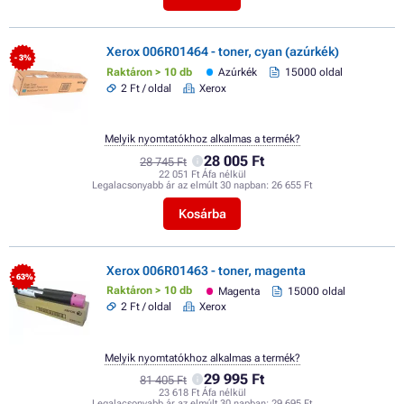
Xerox 006R01464 - toner, cyan (azúrkék)
- 3%
Raktáron > 10 db
Azúrkék
15000 oldal
2 Ft / oldal
Xerox
Melyik nyomtatókhoz alkalmas a termék?
28 005 Ft
28 745 Ft
22 051 Ft Áfa nélkül
Legalacsonyabb ár az elmúlt 30 napban:
26 655 Ft
Kosárba
Xerox 006R01463 - toner, magenta
- 63%
Raktáron > 10 db
Magenta
15000 oldal
2 Ft / oldal
Xerox
Melyik nyomtatókhoz alkalmas a termék?
29 995 Ft
81 405 Ft
23 618 Ft Áfa nélkül
Legalacsonyabb ár az elmúlt 30 napban:
29 695 Ft