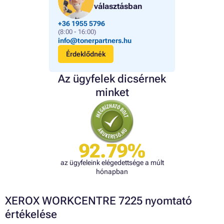
választásban
+36 1955 5796
(8:00 - 16:00)
info@tonerpartners.hu
Érdeklődnék
Az ügyfelek dicsérnek
minket
92.79%
az ügyfeleink elégedettsége a múlt
hónapban
XEROX WORKCENTRE 7225 nyomtató
értékelése