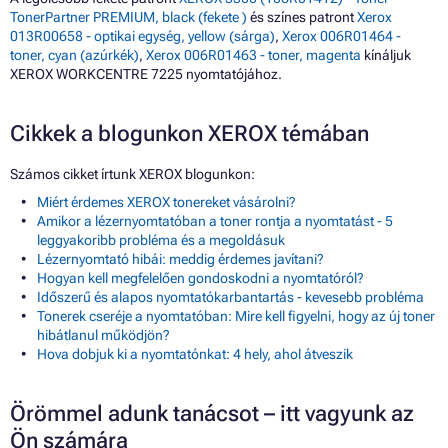
TonerPartner PREMIUM, black (fekete )
és színes patront
Xerox
013R00658 - optikai egység, yellow (sárga)
,
Xerox 006R01464 -
toner, cyan (azúrkék)
,
Xerox 006R01463 - toner, magenta
kínáljuk
XEROX WORKCENTRE 7225 nyomtatójához.
Cikkek a blogunkon XEROX témában
Számos cikket írtunk XEROX blogunkon:
Miért érdemes XEROX tonereket vásárolni?
Amikor a lézernyomtatóban a toner rontja a nyomtatást - 5
leggyakoribb probléma és a megoldásuk
Lézernyomtató hibái: meddig érdemes javítani?
Hogyan kell megfelelően gondoskodni a nyomtatóról?
Időszerű és alapos nyomtatókarbantartás - kevesebb probléma
Tonerek cseréje a nyomtatóban: Mire kell figyelni, hogy az új toner
hibátlanul működjön?
Hova dobjuk ki a nyomtatónkat: 4 hely, ahol átveszik
Örömmel adunk tanácsot – itt vagyunk az
Ön számára