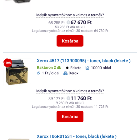
Melyik nyomtatókhoz alkalmas a termék?
67 670 Ft
68 255 Ft
53 283 Ft Áfa nélkül
Legalacsonyabb ár az elmúlt 30 napban:
64 730 Ft
Kosárba
Xerox 4517 (113R00095) - toner, black (fekete )
- 70%
Raktáron 2 db
Fekete
10000 oldal
1 Ft / oldal
Xerox
Melyik nyomtatókhoz alkalmas a termék?
11 760 Ft
39 177 Ft
9 260 Ft Áfa nélkül
Legalacsonyabb ár az elmúlt 30 napban:
11 725 Ft
Kosárba
Xerox 106R01531 - toner, black (fekete )