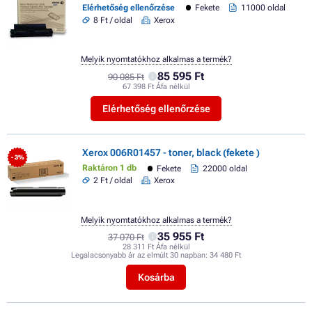
Elérhetőség ellenőrzése
Fekete
11000 oldal
8 Ft / oldal
Xerox
Melyik nyomtatókhoz alkalmas a termék?
85 595 Ft
90 085 Ft
67 398 Ft Áfa nélkül
Elérhetőség ellenőrzése
Xerox 006R01457 - toner, black (fekete )
- 3%
Raktáron 1 db
Fekete
22000 oldal
2 Ft / oldal
Xerox
Melyik nyomtatókhoz alkalmas a termék?
35 955 Ft
37 070 Ft
28 311 Ft Áfa nélkül
Legalacsonyabb ár az elmúlt 30 napban:
34 480 Ft
Kosárba