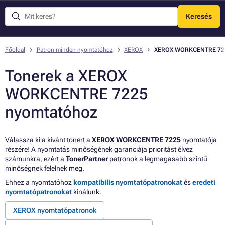
Keresés
Menü
Főoldal
Patron minden nyomtatóhoz
XEROX
XEROX WORKCENTRE 72
Tonerek a XEROX
WORKCENTRE 7225
nyomtatóhoz
Válassza ki a kívánt tonert a
XEROX WORKCENTRE 7225
nyomtatója
részére! A nyomtatás minőségének garanciája prioritást élvez
számunkra, ezért a
TonerPartner
patronok a legmagasabb szintű
minőségnek felelnek meg.
Ehhez a nyomtatóhoz
kompatibilis nyomtatópatronokat
és
eredeti
nyomtatópatronokat
kínálunk.
XEROX nyomtatópatronok