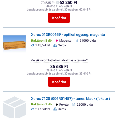
62 250 Ft
70 535 Ft
49 016 Ft Áfa nélkül
Legalacsonyabb ár az elmúlt 30 napban:
62 045 Ft
Kosárba
Xerox 013R00659 - optikai egység, magenta
Raktáron 8 db
Magenta
51000 oldal
1 Ft / oldal
Xerox
Melyik nyomtatókhoz alkalmas a termék?
36 635 Ft
28 846 Ft Áfa nélkül
Legalacsonyabb ár az elmúlt 30 napban:
33 410 Ft
Kosárba
Xerox 7120 (006R01457) - toner, black (fekete )
Raktáron 1 db
Fekete
22000 oldal
2 Ft / oldal
Xerox