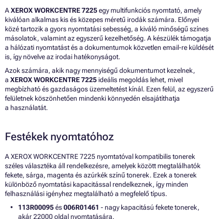
A
XEROX WORKCENTRE 7225
egy multifunkciós nyomtató, amely
kiválóan alkalmas kis és közepes méretű irodák számára. Előnyei
közé tartozik a gyors nyomtatási sebesség, a kiváló minőségű színes
másolatok, valamint az egyszerű kezelhetőség. A készülék támogatja
a hálózati nyomtatást és a dokumentumok közvetlen email-re küldését
is, így növelve az irodai hatékonyságot.
Azok számára, akik nagy mennyiségű dokumentumot kezelnek,
a
XEROX WORKCENTRE 7225
ideális megoldás lehet, mivel
megbízható és gazdaságos üzemeltetést kínál. Ezen felül, az egyszerű
felületnek köszönhetően mindenki könnyedén elsajátíthatja
a használatát.
Festékek nyomtatóhoz
A XEROX WORKCENTRE 7225 nyomtatóval kompatibilis tonerek
széles választéka áll rendelkezésre, amelyek között megtalálhatók
fekete, sárga, magenta és azúrkék színű tonerek. Ezek a tonerek
különböző nyomtatási kapacitással rendelkeznek, így minden
felhasználási igényhez megtalálható a megfelelő típus.
113R00095
és
006R01461
- nagy kapacitású fekete tonerek,
akár 22000 oldal nyomtatására.