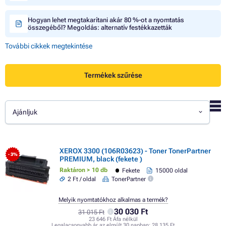
Hogyan lehet megtakarítani akár 80 %-ot a nyomtatás
összegéből? Megoldás: alternatív festékkazetták
További cikkek megtekintése
Termékek szűrése
Ajánljuk
XEROX 3300 (106R03623) - Toner TonerPartner
- 3%
PREMIUM, black (fekete )
Raktáron > 10 db
Fekete
15000 oldal
2 Ft / oldal
TonerPartner
Melyik nyomtatókhoz alkalmas a termék?
30 030 Ft
31 015 Ft
23 646 Ft Áfa nélkül
Legalacsonyabb ár az elmúlt 30 napban:
28 135 Ft