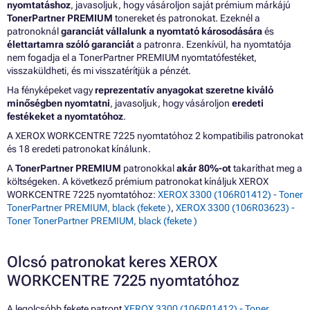
nyomtatáshoz
, javasoljuk, hogy vásároljon saját prémium márkájú
TonerPartner PREMIUM
tonereket és patronokat. Ezeknél a
patronoknál
garanciát vállalunk a nyomtató károsodására
és
élettartamra szóló garanciát
a patronra. Ezenkívül, ha nyomtatója
nem fogadja el a TonerPartner PREMIUM nyomtatófestéket,
visszaküldheti, és mi visszatérítjük a pénzét.
Ha fényképeket vagy
reprezentatív anyagokat szeretne kiváló
minőségben nyomtatni
, javasoljuk, hogy vásároljon
eredeti
festékeket a nyomtatóhoz
.
A XEROX WORKCENTRE 7225 nyomtatóhoz 2 kompatibilis patronokat
és 18 eredeti patronokat kínálunk.
A
TonerPartner PREMIUM
patronokkal
akár 80%-ot
takaríthat meg a
költségeken. A következő prémium patronokat kínáljuk XEROX
WORKCENTRE 7225 nyomtatóhoz:
XEROX 3300 (106R01412) - Toner
TonerPartner PREMIUM, black (fekete )
,
XEROX 3300 (106R03623) -
Toner TonerPartner PREMIUM, black (fekete )
Olcsó patronokat keres XEROX
WORKCENTRE 7225 nyomtatóhoz
A legolcsóbb fekete patront
XEROX 3300 (106R01412) - Toner