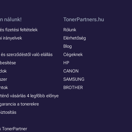
n nálunk!
TonerPartners.hu
s fizetési feltételek
Rólunk
 irányelvek
Elérhetőség
Blog
és szerződéstől való elállás
Cégeknek
besítése
HP
ódok
CANON
szer
SAMSUNG
ontok
BROTHER
rténő vásárlás 4 legfőbb előnye
garancia a tonerekre
iztosítás
 TonerPartner