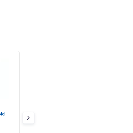
- 4%
APPLE iPhone 16 128 GB
Samsung Galaxy 
ld
Ultramarin
4GB/128GB sötétk
Raktáron 1 db
Raktáron > 20 db