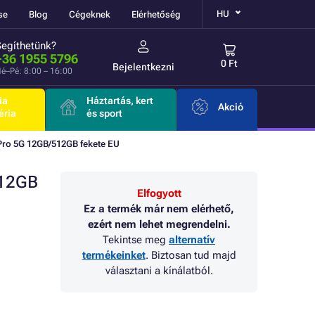
HU
se
Blog
Cégeknek
Elérhetőség
Segíthetünk?
+36 1955 5796
0 Ft
Bejelentkezni
é–Pé: 8:00 – 16:00
ia
Háztartás, kert
Akció
éria
és sport
Pro 5G 12GB/512GB fekete EU
512GB
Elfogyott
Ez a termék már nem elérhető,
ezért nem lehet megrendelni.
Tekintse meg
alternatív
termékeinket
. Biztosan tud majd
választani a kínálatból.