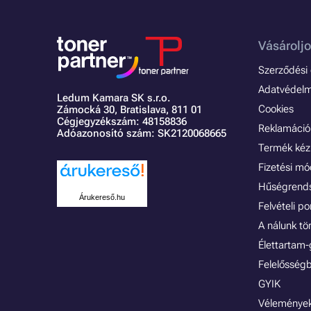
Vásároljo
Szerződési é
Adatvédelmi
Ledum Kamara SK s.r.o.
Cookies
Zámocká 30,
Bratislava, 811 01
Cégjegyzékszám: 48158836
Reklamáció 
Adóazonosító szám: SK2120068665
Termék kéz
Fizetési m
Hűségrend
Árukereső.hu
Felvételi p
A nálunk tö
Élettartam-
Felelősségb
GYIK
Vélemények