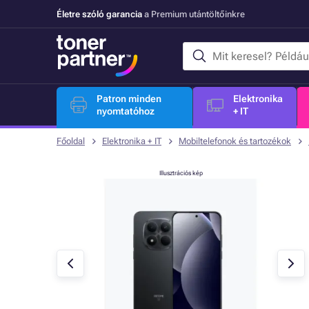
Életre szóló garancia
a Premium utántöltőinkre
Patron minden
Elektronika
nyomtatóhoz
+ IT
Főoldal
Elektronika + IT
Mobiltelefonok és tartozékok
Illusztrációs kép