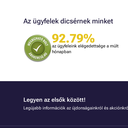
Az ügyfelek dicsérnek minket
92.79%
Judit
ték.
A kiszállítás kicsit lassú volt, egyébként
az ügyfeleink elégedettsége a múlt
mindennel meg vagyok elégedve!
dolgozni.
hónapban
Legyen az elsők között!
Legújabb információk az újdonságainkról és akciónkró