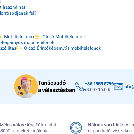
ül
t használhat
forrósodjanak fel?
Mobiltelefonok
Olcsó Mobiltelefonok
tőképernyős mobiltelefonok
szállítás
Olcsó Érintőképernyős mobiltelefonok
Tanácsadó
+36 1955 5796
info
a választásban
(8:00 - 16:00)
Széles választék.
Több mint
Nálunk van ideje.
Az á
38000 terméket kínálunk.
napon belül visszaküld