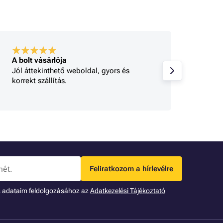
A bolt vásárlója
A bolt
Jól áttekinthető weboldal, gyors és
Minden
korrekt szállítás.
gy 
Feliratkozom a hírlevélre
s adataim feldolgozásához az
Adatkezelési Tájékoztató