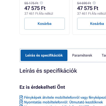
55 175 Ft
54 690 Ft
47 575 Ft
47 575 Ft
ül
37 461 Ft Áfa nélkül
37 461 Ft Áfa nélkül
Kosárba
Kosárba
Leírás és specifikációk
Paraméterek
Ta
Leírás és specifikációk
Ez is érdekelheti Önt
Fényképek átvitele mobiltelefonról vagy fényképe
Nyomtatás mobiltelefonról: Útmutató kezdőknek