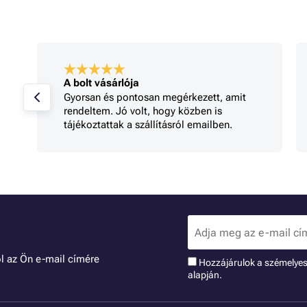
A bolt vásárlója
Gyorsan és pontosan megérkezett, amit
rendeltem. Jó volt, hogy közben is
tájékoztattak a szállításról emailben.
l az Ön e-mail címére
Hozzájárulok a szémelye
alapján.