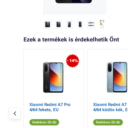
Ezek a termékek is érdekelhetik Önt
- 2%
- 14%
Xiaomi Redmi A7 Pro
Xiaomi Redmi A7 
/Fehér
4/64 fekete, EU
4/64 ködös kék, 
Raktáron 20 db
Raktáron 20 db