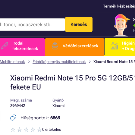
Termék kézbesíté
Keresés
H
Irodai
Higién
Védőfelszerelések
felszerelések
+ Drog
Mobiltelefonok
Érintőképernyős mobiltelefonok
Xiaomi Redmi Note 15 
Xiaomi Redmi Note 15 Pro 5G 12GB/
fekete EU
Megr. száma
Gyártó
3969442
Xiaomi
Hűségpontok:
6868
0 értékelés