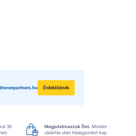
@tonerpartners.hu
Érdeklődnék
rut 30
Megjutalmazzuk Önt.
Minden
heti.
vásárlás után hűségpontot kap.