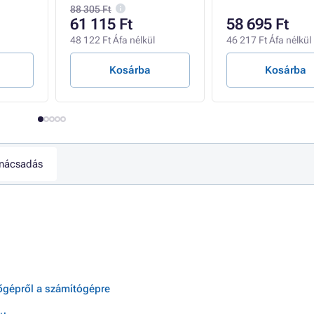
88 305 Ft
61 115 Ft
58 695 Ft
48 122 Ft Áfa nélkül
46 217 Ft Áfa nélkül
Kosárba
Kosárba
nácsadás
zőgépről a számítógépre