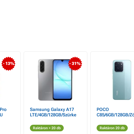
- 13%
- 31%
Pro
Samsung Galaxy A17
POCO
EU
LTE/4GB/128GB/Szürke
C85/6GB/128GB/Zö
Raktáron > 20 db
Raktáron 20 db