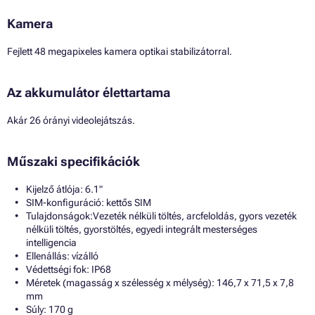
Kamera
Fejlett 48 megapixeles kamera optikai stabilizátorral.
Az akkumulátor élettartama
Akár 26 órányi videolejátszás.
Műszaki specifikációk
Kijelző átlója: 6.1"
SIM-konfiguráció: kettős SIM
Tulajdonságok:Vezeték nélküli töltés, arcfeloldás, gyors vezeték
nélküli töltés, gyorstöltés, egyedi integrált mesterséges
intelligencia
Ellenállás: vízálló
Védettségi fok: IP68
Méretek (magasság x szélesség x mélység): 146,7 x 71,5 x 7,8
mm
Súly: 170 g