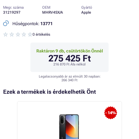
Megr. száma
OEM
Gyártó
31219297
MHRV4SX/A
Apple
Hűségpontok:
13771
0 értékelés
Raktáron 9 db, csütörtökön Önnél
275 425 Ft
216 870 Ft
Áfa nélkül
Legalacsonyabb ár az elmúlt 30 napban:
266 340 Ft
Ezek a termékek is érdekelhetik Önt
 22%
- 14%