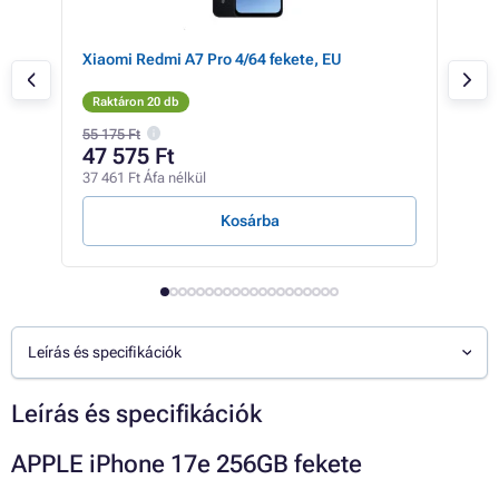
ld
Xiaomi Redmi A7 Pro 4/64 fekete, EU
Xia
Raktáron 20 db
Rak
55 175 Ft
54 6
47 575 Ft
47
37 461 Ft Áfa nélkül
37 4
Kosárba
Leírás és specifikációk
Leírás és specifikációk
APPLE iPhone 17e 256GB fekete