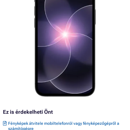
Ez is érdekelheti Önt
Fényképek átvitele mobiltelefonról vagy fényképezőgépről a
számítógépre