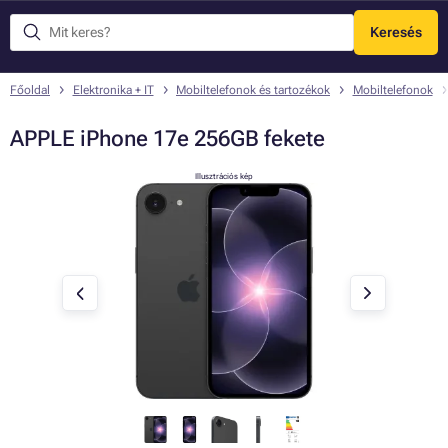
Keresés
Menü
Főoldal
Elektronika + IT
Mobiltelefonok és tartozékok
Mobiltelefonok
APPLE iPhone 17e 256GB fekete
Illusztrációs kép