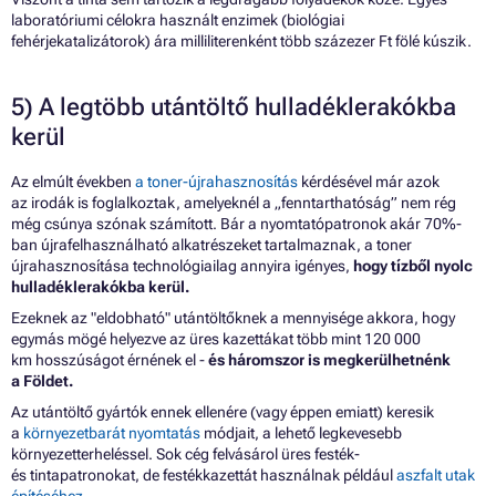
laboratóriumi célokra használt enzimek (biológiai
fehérjekatalizátorok) ára milliliterenként több százezer Ft fölé kúszik.
5) A legtöbb utántöltő hulladéklerakókba
kerül
Az elmúlt években
a toner-újrahasznosítás
kérdésével már azok
az irodák is foglalkoztak, amelyeknél a „fenntarthatóság” nem rég
még csúnya szónak számított. Bár a nyomtatópatronok akár 70%-
ban újrafelhasználható alkatrészeket tartalmaznak, a toner
újrahasznosítása technológiailag annyira igényes,
hogy tízből nyolc
hulladéklerakókba kerül.
Ezeknek az "eldobható" utántöltőknek a mennyisége akkora, hogy
egymás mögé helyezve az üres kazettákat több mint 120 000
km hosszúságot érnének el -
és háromszor is megkerülhetnénk
a Földet.
Az utántöltő gyártók ennek ellenére (vagy éppen emiatt) keresik
a
környezetbarát nyomtatás
módjait, a lehető legkevesebb
környezetterheléssel. Sok cég felvásárol üres festék-
és tintapatronokat, de festékkazettát használnak például
aszfalt utak
építéséhez
.