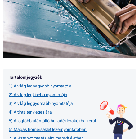
Tartalomjegyzék:
1) A világ legnagyobb nyomtatója
2) A világ legkisebb nyomtatója
3) A világ leggyorsabb nyomtatója
4) A tinta tényleges ára
5) A legtöbb utántöltő hulladéklerakókba kerül
6) Magas hőmérséklet lézernyomtatóban
7) A lézernyomtatás alig maradt életben