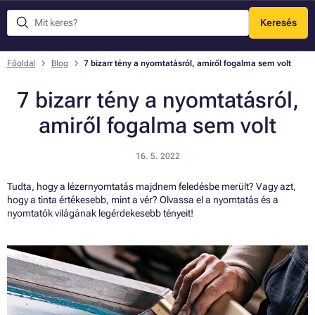
Keresés
Menü
Főoldal
Blog
7 bizarr tény a nyomtatásról, amiről fogalma sem volt
7 bizarr tény a nyomtatásról,
amiről fogalma sem volt
16. 5. 2022
Tudta, hogy a lézernyomtatás majdnem feledésbe merült? Vagy azt,
hogy a tinta értékesebb, mint a vér? Olvassa el a nyomtatás és a
nyomtatók világának legérdekesebb tényeit!