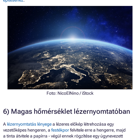
Foto:
NicoElNino
/ iStock
6) Magas hőmérséklet lézernyomtatóban
A
lézernyomtatás lényege
a lézeres előkép létrehozása egy
vezetőképes hengeren, a
festékpor
felvitele erre a hengerre, majd
a tinta átvitele a papírra - végül ennek rögzítése egy úgynevezett