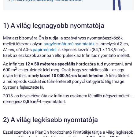
1) A világ legnagyobb nyomtatója
Mint azt bizonyára Ön is tudja, a szabványos nyomtatóeszközök
mellett léteznek olyan
nagyformátumú nyomtatók
is, amelyek A2-es,
A1-es, sőt A0-s
papírméretet
is képesek kezelni (84,1 × 118,9 cm).
Ezek az eszközök azonban eltörpülnek az Infinitus nyomtató mellett.
Az Infinitus
12 × 50 méteres speciális
hordozóra tud nyomtatni, ami
2
600 m
-es területnek felel meg. Csak hogy szemléltessük – ez egy
olyan terület, amely
közel 10 000 A4-es lapot lefedne
. A készüléket
a műreprodukciókat és túlméretezett ponyvákat gyártó Big Image
Systems fejlesztette ki.
2013-as bevezetése óta az Infinitus csaknem félmillió négyzetmétert –
2
nemegész
0,5 km
-t
–nyomtatott.
2) A világ legkisebb nyomtatója
Ezzel szemben a PlanOn hordozható PrintStikje tartja a világ legkisebb