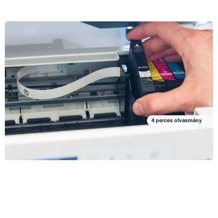
Mit tegyünk az elhasznált tonerekkel? Felújítás és új járda
Egy másik üres patron… Mielőtt kidobja az üres patront, gondolja át,
hogy nem tudná-e mégis felhasználni. Hogyan lehet sikeresen
újrahasznosítani, milyen egyéb feladatokat képes ellátni egy üres
toner, és hogyan szabaduljunk meg az üres patronoktól, ha elérték
Teljes cikk »
élettartamuk végét?
4 perces olvasmány