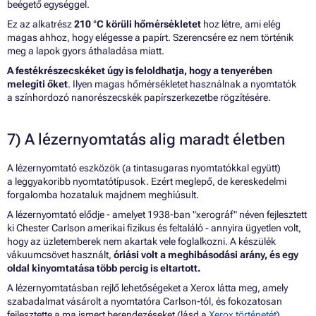
beégető egységgel.
Ez az alkatrész
210 °C körüli hőmérsékletet
hoz létre, ami elég
magas ahhoz, hogy elégesse a papírt. Szerencsére ez nem történik
meg a lapok gyors áthaladása miatt.
A festékrészecskéket úgy is feloldhatja, hogy a tenyerében
melegíti őket
. Ilyen magas hőmérsékletet használnak a nyomtatók
a színhordozó nanorészecskék papírszerkezetbe rögzítésére.
7) A lézernyomtatás alig maradt életben
A lézernyomtató eszközök (a tintasugaras nyomtatókkal együtt)
a leggyakoribb nyomtatótípusok. Ezért meglepő, de kereskedelmi
forgalomba hozataluk majdnem meghiúsult.
A lézernyomtató elődje - amelyet 1938-ban "xerográf" néven fejlesztett
ki Chester Carlson amerikai fizikus és feltaláló - annyira ügyetlen volt,
hogy az üzletemberek nem akartak vele foglalkozni. A készülék
vákuumcsövet használt,
óriási volt a meghibásodási arány, és egy
oldal kinyomtatása több percig is eltartott.
A lézernyomtatásban rejlő lehetőségeket a Xerox látta meg, amely
szabadalmat vásárolt a nyomtatóra Carlson-tól, és fokozatosan
fejlesztette a ma ismert berendezéseket (lásd a
Xerox történetét
).