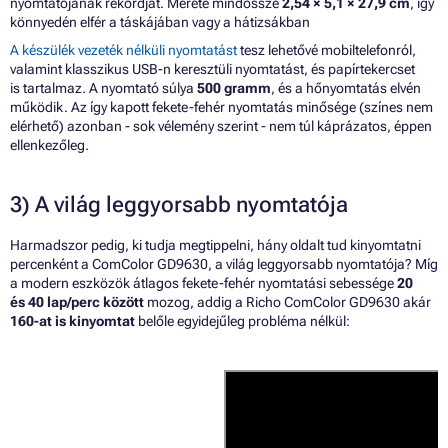
nyomtatójának rekordját. Mérete mindössze
2,54 × 5,1 × 27,9 cm
, így
könnyedén elfér a táskájában vagy a hátizsákban
A készülék vezeték nélküli nyomtatást
tesz lehetővé mobiltelefonról,
valamint klasszikus USB-n keresztüli nyomtatást, és papírtekercset
is tartalmaz. A nyomtató súlya
500 gramm
, és a hőnyomtatás elvén
működik. Az így kapott fekete-fehér nyomtatás minősége (színes nem
elérhető) azonban - sok vélemény szerint - nem túl káprázatos, éppen
ellenkezőleg.
3) A világ leggyorsabb nyomtatója
Harmadszor pedig, ki tudja megtippelni, hány oldalt tud kinyomtatni
percenként a ComColor GD9630, a világ leggyorsabb nyomtatója? Míg
a modern eszközök átlagos fekete-fehér nyomtatási sebessége
20
és 40 lap/perc között
mozog, addig a Richo ComColor GD9630 akár
160-at is kinyomtat
belőle egyidejűleg probléma nélkül: