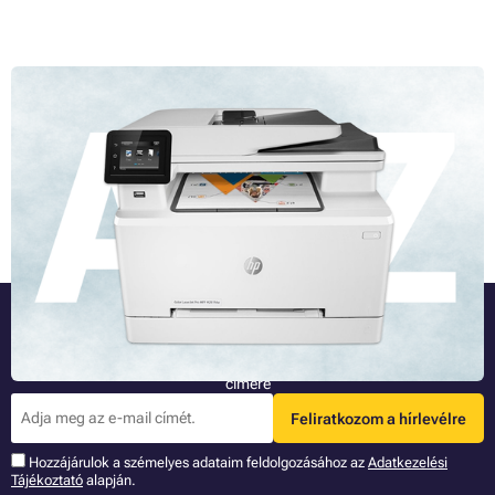
Lézernyomtató A-tól Z-ig: hogyan működik
Amennyiben már túl van a lézer vs. tintasugaras nyomtató párbajon“
és győztesként a lézernyomtatót választotta, talán érdekli, hogyan
működik ez a berendezés. A következő sorok több információt árulnak
el.
Teljes cikk »
Legyen az elsők között!
Legújabb információk az újdonságainkról és akciónkról az Ön e-mail
címére
Feliratkozom a hírlevélre
Hozzájárulok a szémelyes adataim feldolgozásához az
Adatkezelési
Tájékoztató
alapján.