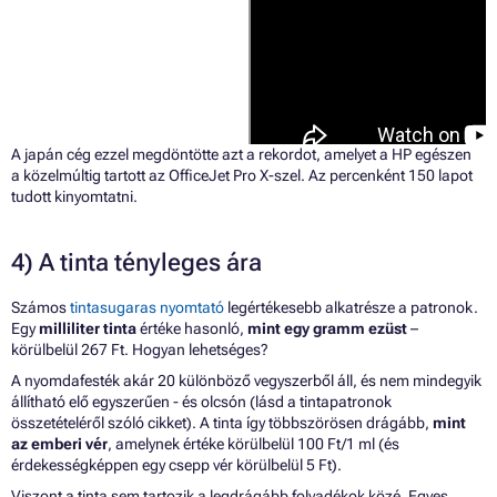
A japán cég ezzel megdöntötte azt a rekordot, amelyet a HP egészen
a közelmúltig tartott az OfficeJet Pro X-szel. Az percenként 150 lapot
tudott kinyomtatni.
4) A tinta tényleges ára
Számos
tintasugaras nyomtató
legértékesebb alkatrésze a patronok.
Egy
milliliter tinta
értéke hasonló,
mint egy gramm ezüst
–
körülbelül 267 Ft. Hogyan lehetséges?
A nyomdafesték akár 20 különböző vegyszerből áll, és nem mindegyik
állítható elő egyszerűen - és olcsón (lásd a tintapatronok
összetételéről szóló cikket). A tinta így többszörösen drágább,
mint
az emberi vér
, amelynek értéke körülbelül 100 Ft/1 ml (és
érdekességképpen egy csepp vér körülbelül 5 Ft).
Viszont a tinta sem tartozik a legdrágább folyadékok közé. Egyes