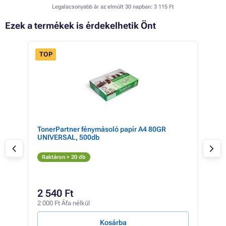
Legalacsonyabb ár az elmúlt 30 napban:
3 115 Ft
Ezek a termékek is érdekelhetik Önt
TOP
- 4%
 BT-
TonerPartner fénymásoló papír A4 80GR
Bro
UNIVERSAL, 500db
(az
Az
Raktáron > 20 db
Rak
2 
2 540 Ft
2 03
2 000 Ft Áfa nélkül
1 Ft /
Kosárba