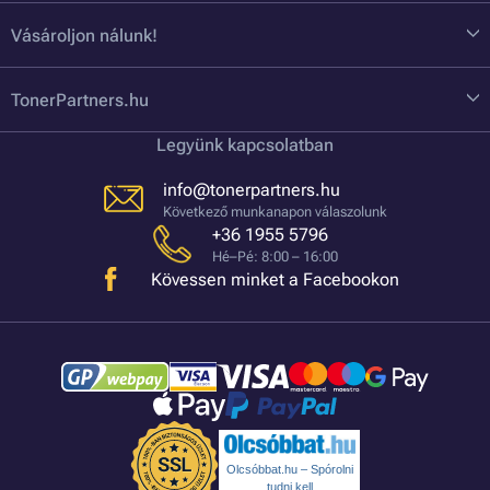
Vásároljon nálunk!
TonerPartners.hu
Legyünk kapcsolatban
info@tonerpartners.hu
Következő munkanapon válaszolunk
+36 1955 5796
Hé–Pé: 8:00 – 16:00
Kövessen minket a Facebookon
Olcsóbbat.hu – Spórolni
tudni kell