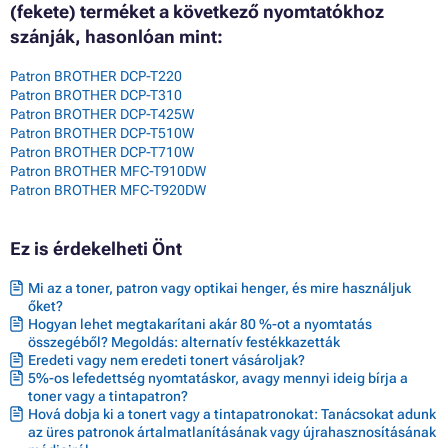
(fekete) terméket a következő nyomtatókhoz
szánják, hasonlóan mint:
Patron BROTHER DCP-T220
Patron BROTHER DCP-T310
Patron BROTHER DCP-T425W
Patron BROTHER DCP-T510W
Patron BROTHER DCP-T710W
Patron BROTHER MFC-T910DW
Patron BROTHER MFC-T920DW
Ez is érdekelheti Önt
Mi az a toner, patron vagy optikai henger, és mire használjuk
őket?
Hogyan lehet megtakarítani akár 80 %-ot a nyomtatás
összegéből? Megoldás: alternatív festékkazetták
Eredeti vagy nem eredeti tonert vásároljak?
5%-os lefedettség nyomtatáskor, avagy mennyi ideig bírja a
toner vagy a tintapatron?
Hová dobja ki a tonert vagy a tintapatronokat: Tanácsokat adunk
az üres patronok ártalmatlanításának vagy újrahasznosításának