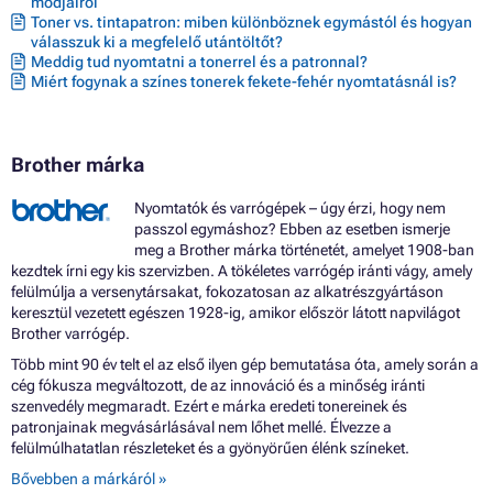
módjairól
Toner vs. tintapatron: miben különböznek egymástól és hogyan
válasszuk ki a megfelelő utántöltőt?
Meddig tud nyomtatni a tonerrel és a patronnal?
Miért fogynak a színes tonerek fekete-fehér nyomtatásnál is?
Brother márka
Nyomtatók és varrógépek – úgy érzi, hogy nem
passzol egymáshoz? Ebben az esetben ismerje
meg a Brother márka történetét, amelyet 1908-ban
kezdtek írni egy kis szervizben. A tökéletes varrógép iránti vágy, amely
felülmúlja a versenytársakat, fokozatosan az alkatrészgyártáson
keresztül vezetett egészen 1928-ig, amikor először látott napvilágot
Brother varrógép.
Több mint 90 év telt el az első ilyen gép bemutatása óta, amely során a
cég fókusza megváltozott, de az innováció és a minőség iránti
szenvedély megmaradt. Ezért e márka eredeti tonereinek és
patronjainak megvásárlásával nem lőhet mellé. Élvezze a
felülmúlhatatlan részleteket és a gyönyörűen élénk színeket.
Bővebben a márkáról »