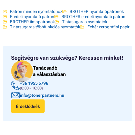
Patron minden nyomtatóhoz
BROTHER nyomtatópatronok
Eredeti nyomtató patron
BROTHER eredeti nyomtató patron
BROTHER tintapatronok
Tintasugaras nyomtatók
Tintasugaras többfunkciós nyomtatók
Fehér xerográfiai papír
Segítségre van szüksége?
Keressen minket!
Tanácsadó
a választásban
+36 1955 5796
(8:00 - 16:00)
info@tonerpartners.hu
Érdeklődnék