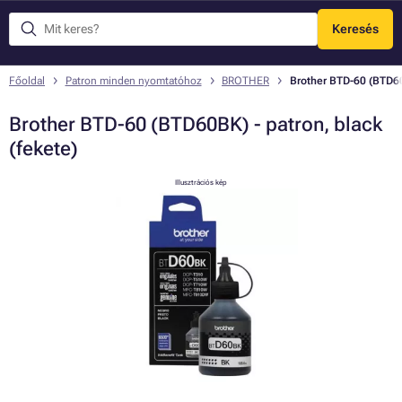
Keresés
Menü
Főoldal
Patron minden nyomtatóhoz
BROTHER
Brother BTD-60 (BTD60B
Brother BTD-60 (BTD60BK) - patron, black
(fekete)
Illusztrációs kép