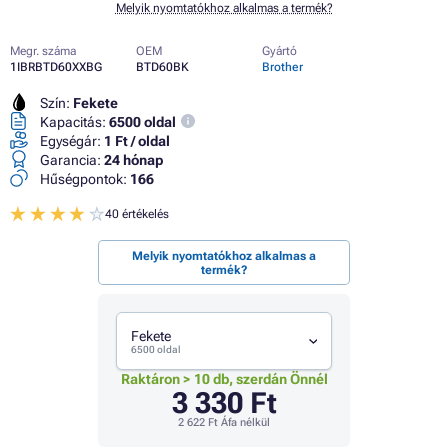
Melyik nyomtatókhoz alkalmas a termék?
Megr. száma
OEM
Gyártó
1IBRBTD60XXBG
BTD60BK
Brother
Szín:
Fekete
Kapacitás:
6500 oldal
Egységár:
1 Ft / oldal
Garancia:
24 hónap
Hűségpontok:
166
40 értékelés
Melyik nyomtatókhoz alkalmas a
termék?
Fekete
6500 oldal
Raktáron > 10 db, szerdán Önnél
3 330 Ft
2 622 Ft
Áfa nélkül