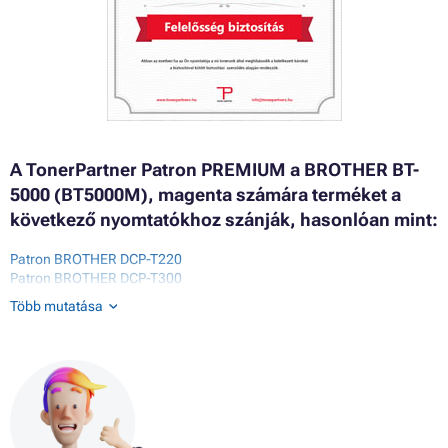
A TonerPartner Patron PREMIUM a BROTHER BT-
5000 (BT5000M), magenta számára terméket a
következő nyomtatókhoz szánják, hasonlóan mint:
Patron BROTHER DCP-T220
Patron BROTHER DCP-T300
Patron BROTHER DCP-T310
Több mutatása
Patron BROTHER DCP-T420W
Patron BROTHER DCP-T425W
Patron BROTHER DCP-T500W
Patron BROTHER DCP-T510W
Patron BROTHER DCP-T520W
Patron BROTHER DCP-T525W
Patron BROTHER DCP-T700W