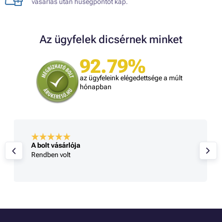
vásárlás után hűségpontot kap.
Az ügyfelek dicsérnek minket
92.79%
az ügyfeleink elégedettsége a múlt
hónapban
A bolt vásárlója
Rendben volt