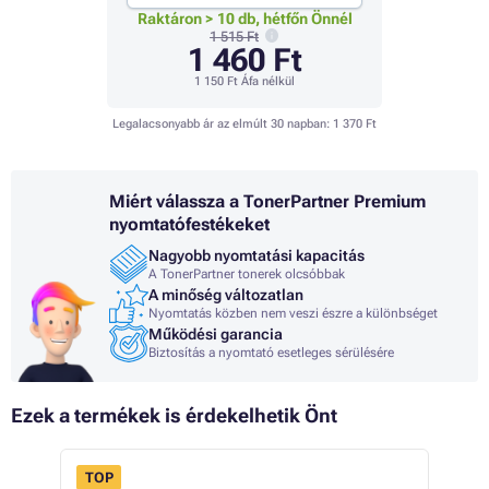
Raktáron > 10 db, hétfőn Önnél
1 515 Ft
1 460 Ft
1 150 Ft
Áfa nélkül
Legalacsonyabb ár az elmúlt 30 napban:
1 370 Ft
Miért válassza a TonerPartner Premium
nyomtatófestékeket
Nagyobb nyomtatási kapacitás
A TonerPartner tonerek olcsóbbak
A minőség változatlan
Nyomtatás közben nem veszi észre a különbséget
Működési garancia
Biztosítás a nyomtató esetleges sérülésére
Ezek a termékek is érdekelhetik Önt
TOP