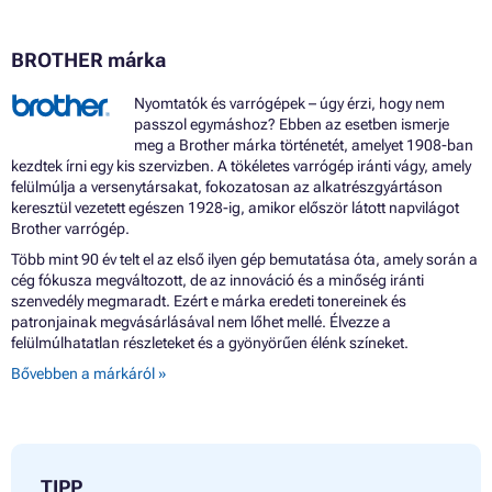
BROTHER márka
Nyomtatók és varrógépek – úgy érzi, hogy nem
passzol egymáshoz? Ebben az esetben ismerje
meg a Brother márka történetét, amelyet 1908-ban
kezdtek írni egy kis szervizben. A tökéletes varrógép iránti vágy, amely
felülmúlja a versenytársakat, fokozatosan az alkatrészgyártáson
keresztül vezetett egészen 1928-ig, amikor először látott napvilágot
Brother varrógép.
Több mint 90 év telt el az első ilyen gép bemutatása óta, amely során a
cég fókusza megváltozott, de az innováció és a minőség iránti
szenvedély megmaradt. Ezért e márka eredeti tonereinek és
patronjainak megvásárlásával nem lőhet mellé. Élvezze a
felülmúlhatatlan részleteket és a gyönyörűen élénk színeket.
Bővebben a márkáról »
TIPP