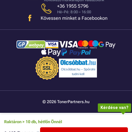
+36 1955 5796
Hé–Pé: 8:00 – 16:00
Kövessen minket a Facebookon
Olcsóbbat.hu – Spórolni
tudni kell
© 2026 TonerPartners.hu
Kérdése van?
Raktáron > 10 db, hétfőn Önnél