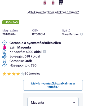
Melyik nyomtatókhoz alkalmas a termék?
ÚJDONSÁG
Megr. száma
OEM
Gyártó
20100204
BT5000M
TonerPartner
Garancia a nyomtatósérülés ellen
Szín:
Magenta
Kapacitás:
5000 oldal
Egységár:
0 Ft / oldal
Garancia:
Örök
Hűségpontok:
730
30 értékelés
Melyik nyomtatókhoz alkalmas a
termék?
Magenta