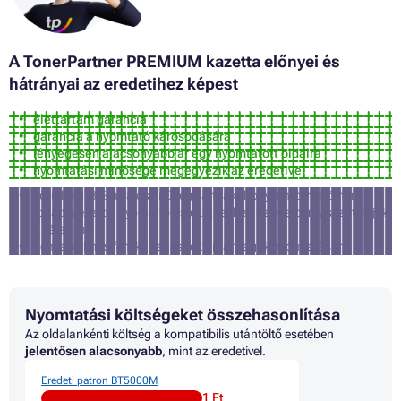
Patron BROTHER DCP-T710W
Patron BROTHER DCP-T720DW
Patron BROTHER MFC-T910DW
Patron BROTHER MFC-T920DW
A TonerPartner PREMIUM kazetta előnyei és
hátrányai az eredetihez képest
élettartam garancia
garancia a nyomtató károsodására
lényegesen alacsonyabb ár egy nyomtatott oldalra
nyomtatási minősége megegyezik az eredetivel
körülbelül 3% a valószínűsége annak, hogy a nyomtató nem
fogadja el ezt a nyomtatófestéket (ebben az esetben visszatérítjük
a vételárat)
nem alkalmas fényképek és reklámanyagok nyomtatására
Nyomtatási költségeket összehasonlítása
Az oldalankénti költség a kompatibilis utántöltő esetében
jelentősen alacsonyabb
, mint az eredetivel.
Eredeti patron BT5000M
1 Ft