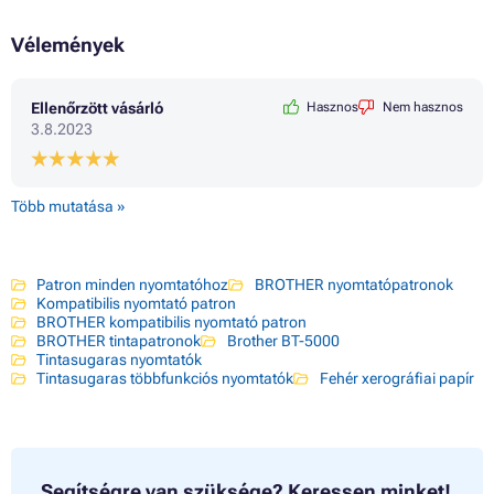
Vélemények
Ellenőrzött vásárló
Hasznos
Nem hasznos
3.8.2023
Több mutatása »
Patron minden nyomtatóhoz
BROTHER nyomtatópatronok
Kompatibilis nyomtató patron
BROTHER kompatibilis nyomtató patron
BROTHER tintapatronok
Brother BT-5000
Tintasugaras nyomtatók
Tintasugaras többfunkciós nyomtatók
Fehér xerográfiai papír
Segítségre van szüksége?
Keressen minket!