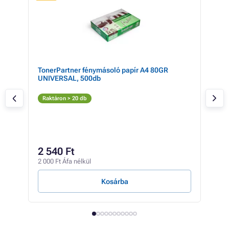
k
TonerPartner fénymásoló papír A4 80GR
Ton
UNIVERSAL, 500db
500
S
Raktáron > 20 db
Rak
1 51
1 
2 540 Ft
1 15
2 000 Ft Áfa nélkül
0 Ft /
Kosárba