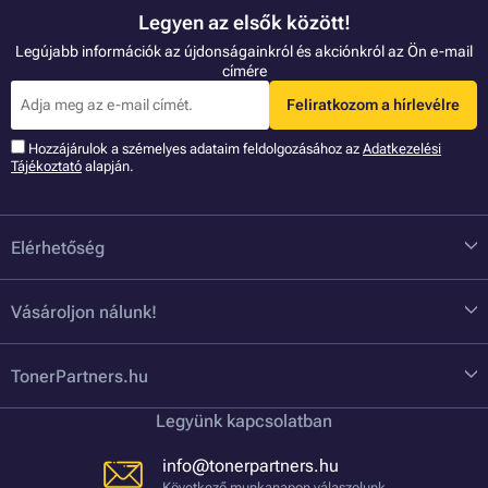
Legyen az elsők között!
Legújabb információk az újdonságainkról és akciónkról az Ön e-mail
címére
Feliratkozom a hírlevélre
Hozzájárulok a szémelyes adataim feldolgozásához az
Adatkezelési
Tájékoztató
alapján.
Elérhetőség
Vásároljon nálunk!
TonerPartners.hu
Legyünk kapcsolatban
info@tonerpartners.hu
Következő munkanapon válaszolunk