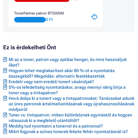
TonerPartner patron BT5000M
0 Ft
Ez is érdekelheti Önt
Mi az a toner, patron vagy optikai henger, és mire használjuk
őket?
Hogyan lehet megtakarítani akár 80 %-ot a nyomtatás
összegéből? Megoldás: alternatív festékkazetták
Eredeti vagy nem eredeti tonert vásároljak?
5%-os lefedettség nyomtatáskor, avagy mennyi ideig bírja a
toner vagy a tintapatron?
Hová dobja ki a tonert vagy a tintapatronokat: Tanácsokat adunk
az üres patronok ártalmatlanításának vagy újrahasznosításának
módjairól
Toner vs. tintapatron: miben különböznek egymástól és hogyan
válasszuk ki a megfelelő utántöltőt?
Meddig tud nyomtatni a tonerrel és a patronnal?
Miért fogynak a színes tonerek fekete-fehér nyomtatásnál is?