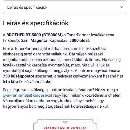
Leírás és specifikációk
Leírás és specifikációk
A
BROTHER BT-5000 (BT5000M)
a TonerPartner festékkazetta
(inkoust). Szín:
Magenta
. Kapacitás:
5000 oldal
.
Erre a TonerPartner saját márkás prémium festékkazettára
élethosszig tartó garanciát vállalunk. Bármilyen műszaki
meghibásodás esetén azonnal új tonert küldünk önnek. Ha esetleg
festékkazettánk károsítja nyomtatóját, magunkra vállaljuk és
nyomtatóját saját költségen megjavítjuk. A patron megvásárlásával
730 hűségpontot
szerezhet, amelyeket kedvezményként használhat
fel a következő vásárlásakor.
Segítségre van szüksége a patron kiválasztásában? Nézze meg a
gyakran ismételt kérdéseket
vagy írjon nekünk közvetlenül a chaten.
Vásároljon nálunk otthona vagy irodája kényelméből, egy
hagyományos bolt meglátogatásának kötelezettsége nélkül.