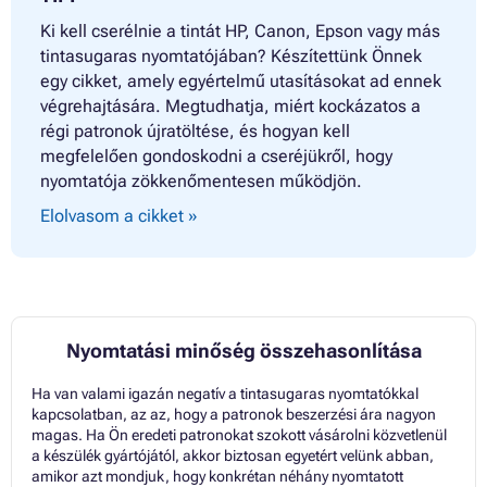
Ki kell cserélnie a tintát HP, Canon, Epson vagy más
tintasugaras nyomtatójában? Készítettünk Önnek
egy cikket, amely egyértelmű utasításokat ad ennek
végrehajtására. Megtudhatja, miért kockázatos a
régi patronok újratöltése, és hogyan kell
megfelelően gondoskodni a cseréjükről, hogy
nyomtatója zökkenőmentesen működjön.
Elolvasom a cikket »
Nyomtatási minőség összehasonlítása
Ha van valami igazán negatív a tintasugaras nyomtatókkal
kapcsolatban, az az, hogy a patronok beszerzési ára nagyon
magas. Ha Ön eredeti patronokat szokott vásárolni közvetlenül
a készülék gyártójától, akkor biztosan egyetért velünk abban,
amikor azt mondjuk, hogy konkrétan néhány nyomtatott