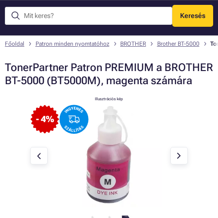
Keresés
Menü
Főoldal
Patron minden nyomtatóhoz
BROTHER
Brother BT-5000
To
TonerPartner Patron PREMIUM a BROTHER
BT-5000 (BT5000M), magenta számára
Illusztrációs kép
- 4%