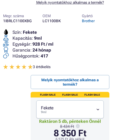
Melyik nyomtatókhoz alkalmas a termék?
Megr. száma
OEM
Gyártó
1IBRLC1100XBG
LC1100BK
Brother
Szín:
Fekete
Kapacitás:
9ml
Egységár:
928 Ft / ml
Garancia:
24 hónap
Hűségpontok:
417
3 értékelés
Melyik nyomtatókhoz alkalmas a
termék?
FLASH SALE
FLASH SALE
FLASH SALE
Fekete
9ml
Raktáron 5 db, pénteken Önnél
8 434 Ft
8 350 Ft
6 575 Ft
Áfa nélkül