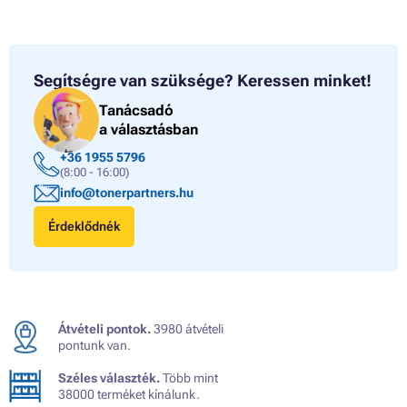
Segítségre van szüksége?
Keressen minket!
Tanácsadó
a választásban
+36 1955 5796
(8:00 - 16:00)
info@tonerpartners.hu
Érdeklődnék
Átvételi pontok.
3980 átvételi
pontunk van.
Széles választék.
Több mint
38000 terméket kínálunk.