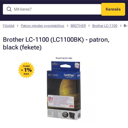
Keresés
Menü
Főoldal
Patron minden nyomtatóhoz
BROTHER
Brother LC-1100
Br
Brother LC-1100 (LC1100BK) - patron,
black (fekete)
Illusztrációs kép
FLASH
- 1%
SALE