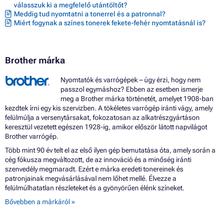
Patron BROTHER MFC-6890CDW
válasszuk ki a megfelelő utántöltőt?
Meddig tud nyomtatni a tonerrel és a patronnal?
Patron BROTHER MFC-6890CW
Miért fogynak a színes tonerek fekete-fehér nyomtatásnál is?
Patron BROTHER MFC-790 SERIES
Patron BROTHER MFC-790CW
Patron BROTHER MFC-795CW
Patron BROTHER MFC-990CW
Brother márka
Patron BROTHER MFC-J615W
Nyomtatók és varrógépek – úgy érzi, hogy nem
passzol egymáshoz? Ebben az esetben ismerje
meg a Brother márka történetét, amelyet 1908-ban
kezdtek írni egy kis szervizben. A tökéletes varrógép iránti vágy, amely
felülmúlja a versenytársakat, fokozatosan az alkatrészgyártáson
keresztül vezetett egészen 1928-ig, amikor először látott napvilágot
Brother varrógép.
Több mint 90 év telt el az első ilyen gép bemutatása óta, amely során a
cég fókusza megváltozott, de az innováció és a minőség iránti
szenvedély megmaradt. Ezért e márka eredeti tonereinek és
patronjainak megvásárlásával nem lőhet mellé. Élvezze a
felülmúlhatatlan részleteket és a gyönyörűen élénk színeket.
Bővebben a márkáról »