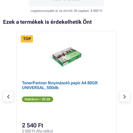
Legalacsonyabb ár az elmúlt 30 napban:
8 000 Ft
Ezek a termékek is érdekelhetik Önt
TOP
FLASH
 33%
SALE
R
TonerPartner fénymásoló papír A4 80GR
Bro
UNIVERSAL, 500db
blac
Fe
Raktáron > 20 db
Rak
20 3
20
2 540 Ft
15 8
2 000 Ft Áfa nélkül
841 F