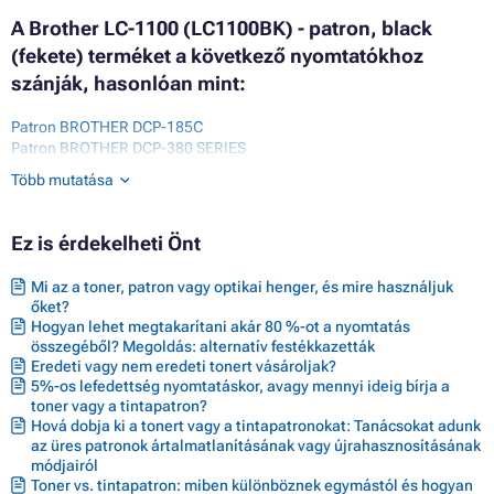
A Brother LC-1100 (LC1100BK) - patron, black
(fekete) terméket a következő nyomtatókhoz
szánják, hasonlóan mint:
Patron BROTHER DCP-185C
Patron BROTHER DCP-380 SERIES
Patron BROTHER DCP-383C
Több mutatása
Patron BROTHER DCP-385C
Patron BROTHER DCP-387C
Patron BROTHER DCP-395CN
Ez is érdekelheti Önt
Patron BROTHER DCP-585CW
Patron BROTHER DCP-6690CW
Mi az a toner, patron vagy optikai henger, és mire használjuk
Patron BROTHER DCP-J715W
őket?
Patron BROTHER MFC-490 SERIES
Hogyan lehet megtakarítani akár 80 %-ot a nyomtatás
Patron BROTHER MFC-490CN
összegéből? Megoldás: alternatív festékkazetták
Patron BROTHER MFC-490CW
Eredeti vagy nem eredeti tonert vásároljak?
Patron BROTHER MFC-5490CN
5%-os lefedettség nyomtatáskor, avagy mennyi ideig bírja a
Patron BROTHER MFC-5490N
toner vagy a tintapatron?
Patron BROTHER MFC-5890CN
Hová dobja ki a tonert vagy a tintapatronokat: Tanácsokat adunk
Patron BROTHER MFC-5895CW
az üres patronok ártalmatlanításának vagy újrahasznosításának
Patron BROTHER MFC-6490CW
módjairól
Patron BROTHER MFC-6690CW
Toner vs. tintapatron: miben különböznek egymástól és hogyan