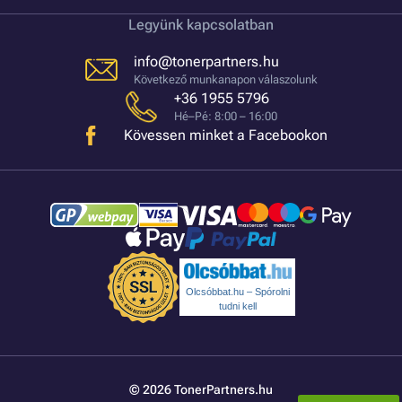
Legyünk kapcsolatban
info@tonerpartners.hu
Következő munkanapon válaszolunk
+36 1955 5796
Hé–Pé: 8:00 – 16:00
Kövessen minket a Facebookon
Olcsóbbat.hu – Spórolni
tudni kell
© 2026 TonerPartners.hu