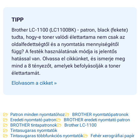
TIPP
Brother LC-1100 (LC1100BK) - patron, black (fekete)
tudta, hogy-e toner valódi élettartama nem csak az
oldalfedettségtől és a nyomtatás mennyiségétől
függ? A festék használatának módja is jelentős
hatással van. Olvassa el cikkünket, és ismerje meg
mind a 8 tényezőt, amelyek befolyásolják a toner
élettartamát.
Elolvasom a cikket »
Patron minden nyomtatóhoz
BROTHER nyomtatópatronok
Eredeti nyomtató patron
BROTHER eredeti nyomtató patron
BROTHER tintapatronok
Brother LC-1100
Tintasugaras nyomtatók
Tintasugaras többfunkciós nyomtatók
Fehér xerográfiai papír