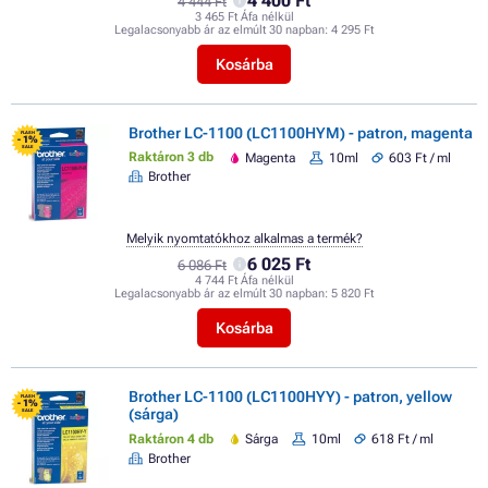
4 400 Ft
4 444 Ft
3 465 Ft Áfa nélkül
Legalacsonyabb ár az elmúlt 30 napban:
4 295 Ft
Kosárba
Brother LC-1100 (LC1100HYM) - patron, magenta
FLASH
- 1%
SALE
Raktáron 3 db
Magenta
10ml
603 Ft / ml
Brother
Melyik nyomtatókhoz alkalmas a termék?
6 025 Ft
6 086 Ft
4 744 Ft Áfa nélkül
Legalacsonyabb ár az elmúlt 30 napban:
5 820 Ft
Kosárba
Brother LC-1100 (LC1100HYY) - patron, yellow
FLASH
- 1%
(sárga)
SALE
Raktáron 4 db
Sárga
10ml
618 Ft / ml
Brother