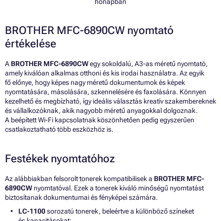
hónapban
BROTHER MFC-6890CW nyomtató
értékelése
A
BROTHER MFC-6890CW
egy sokoldalú, A3-as méretű nyomtató,
amely kiválóan alkalmas otthoni és kis irodai használatra. Az egyik
fő előnye, hogy képes nagy méretű dokumentumok és képek
nyomtatására, másolására, szkennelésére és faxolására. Könnyen
kezelhető és megbízható, így ideális választás kreatív szakembereknek
és vállalkozóknak, akik nagyobb méretű anyagokkal dolgoznak.
A beépített Wi-Fi kapcsolatnak köszönhetően pedig egyszerűen
csatlakoztatható több eszközhöz is.
Festékek nyomtatóhoz
Az alábbiakban felsorolt tonerek kompatibilisek a
BROTHER MFC-
6890CW
nyomtatóval. Ezek a tonerek kiváló minőségű nyomtatást
biztosítanak dokumentumai és fényképei számára.
LC-1100
sorozatú tonerek, beleértve a különböző színeket
és kapacitásokat: