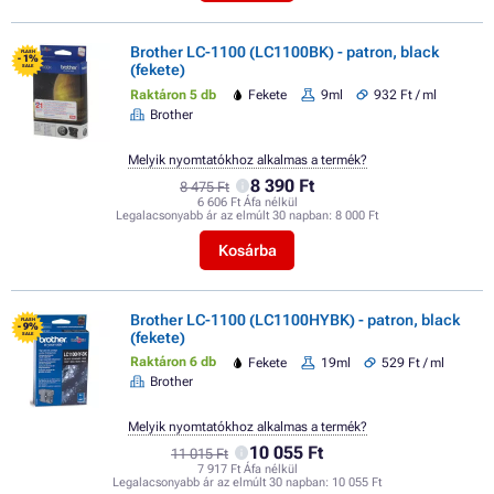
Brother LC-1100 (LC1100BK) - patron, black
FLASH
- 1%
(fekete)
SALE
Raktáron 5 db
Fekete
9ml
932 Ft / ml
Brother
Melyik nyomtatókhoz alkalmas a termék?
8 390 Ft
8 475 Ft
6 606 Ft Áfa nélkül
Legalacsonyabb ár az elmúlt 30 napban:
8 000 Ft
Kosárba
Brother LC-1100 (LC1100HYBK) - patron, black
FLASH
- 9%
(fekete)
SALE
Raktáron 6 db
Fekete
19ml
529 Ft / ml
Brother
Melyik nyomtatókhoz alkalmas a termék?
10 055 Ft
11 015 Ft
7 917 Ft Áfa nélkül
Legalacsonyabb ár az elmúlt 30 napban:
10 055 Ft