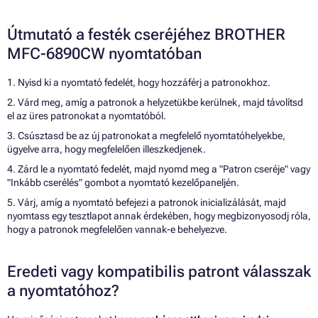
Útmutató a festék cseréjéhez BROTHER
MFC-6890CW nyomtatóban
1. Nyisd ki a nyomtató fedelét, hogy hozzáférj a patronokhoz.
2. Várd meg, amíg a patronok a helyzetükbe kerülnek, majd távolítsd
el az üres patronokat a nyomtatóból.
3. Csúsztasd be az új patronokat a megfelelő nyomtatóhelyekbe,
ügyelve arra, hogy megfelelően illeszkedjenek.
4. Zárd le a nyomtató fedelét, majd nyomd meg a "Patron cseréje" vagy
"Inkább cserélés" gombot a nyomtató kezelőpaneljén.
5. Várj, amíg a nyomtató befejezi a patronok inicializálását, majd
nyomtass egy tesztlapot annak érdekében, hogy megbizonyosodj róla,
hogy a patronok megfelelően vannak-e behelyezve.
Eredeti vagy kompatibilis patront válasszak
a nyomtatóhoz?