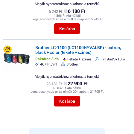
Melyik nyomtatókhoz alkalmas a termék?
6 180 Ft
6 242 Ft
4 866 Ft Áfa nélkül
Legalacsonyabb ár az elmúlt 30 napban:
5 745 Ft
Kosárba
Brother LC-1100 (LC1100HYVALBP) - patron,
FLASH
- 1%
black + color (fekete + színes)
SALE
Raktáron 3 db
Fekete + színes
1x19ml/3x10ml
467 Ft / ml
Brother
Melyik nyomtatókhoz alkalmas a termék?
22 900 Ft
23 131 Ft
18 032 Ft Áfa nélkül
Legalacsonyabb ár az elmúlt 30 napban:
21 705 Ft
Kosárba