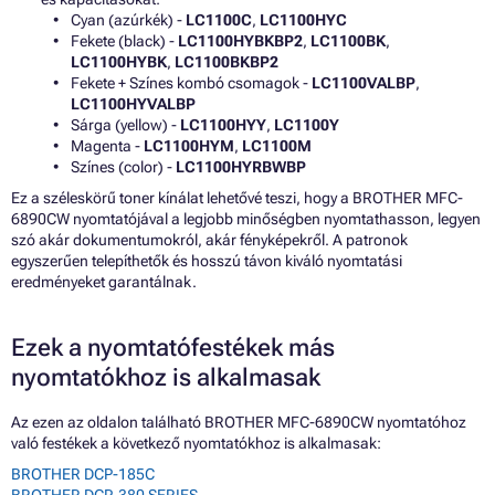
Cyan (azúrkék) -
LC1100C
,
LC1100HYC
Fekete (black) -
LC1100HYBKBP2
,
LC1100BK
,
LC1100HYBK
,
LC1100BKBP2
Fekete + Színes kombó csomagok -
LC1100VALBP
,
LC1100HYVALBP
Sárga (yellow) -
LC1100HYY
,
LC1100Y
Magenta -
LC1100HYM
,
LC1100M
Színes (color) -
LC1100HYRBWBP
Ez a széleskörű toner kínálat lehetővé teszi, hogy a BROTHER MFC-
6890CW nyomtatójával a legjobb minőségben nyomtathasson, legyen
szó akár dokumentumokról, akár fényképekről. A patronok
egyszerűen telepíthetők és hosszú távon kiváló nyomtatási
eredményeket garantálnak.
Ezek a nyomtatófestékek más
nyomtatókhoz is alkalmasak
Az ezen az oldalon található BROTHER MFC-6890CW nyomtatóhoz
való festékek a következő nyomtatókhoz is alkalmasak:
BROTHER DCP-185C