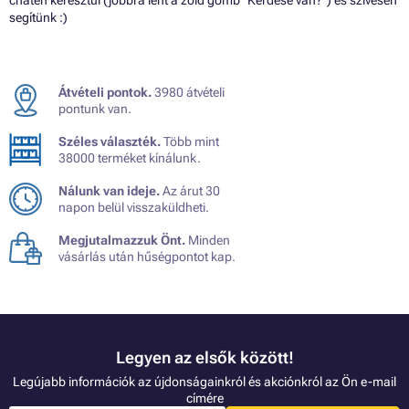
chaten keresztül (jobbra lent a zöld gomb "Kérdése van?") és szívesen
segítünk :)
Átvételi pontok.
3980 átvételi
pontunk van.
Széles választék.
Több mint
38000 terméket kínálunk.
Nálunk van ideje.
Az árut 30
napon belül visszaküldheti.
Megjutalmazzuk Önt.
Minden
vásárlás után hűségpontot kap.
Legyen az elsők között!
Legújabb információk az újdonságainkról és akciónkról az Ön e-mail
címére