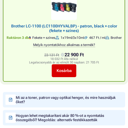
Brother LC-1100 (LC1100HYVALBP) - patron, black + color
(fekete + színes)
Raktáron 3 db
Fekete + színes
1x19ml/3x10ml
467 Ft / ml
Brother
Melyik nyomtatókhoz alkalmas a termék?
22 900 Ft
23 131 Ft
18 032 Ft Áfa nélkül
Legalacsonyabb ár az elmúlt 30 napban:
21 705 Ft
Kosárba
Mi az a toner, patron vagy optikai henger, és mire használjuk
őket?
Hogyan lehet megtakarítani akár 80 %-ot a nyomtatás
összegéből? Megoldás: alternatív festékkazetták