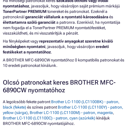
Ha minőségi patronokat keres
szokásos otthoni vagy irodai
nyomtatáshoz
, javasoljuk, hogy vásároljon saját prémium márkájú
TonerPartner PREMIUM
tonereket és patronokat. Ezeknél a
patronoknál
garanciát vállalunk a nyomtató károsodására
és
élettartamra szóló garanciát
a patronra. Ezenkívül, ha nyomtatója
nem fogadja el a TonerPartner PREMIUM nyomtatófestéket,
visszaküldheti, és mi visszatérítjük a pénzét.
Ha fényképeket vagy
reprezentatív anyagokat szeretne kiváló
minőségben nyomtatni
, javasoljuk, hogy vásároljon
eredeti
festékeket a nyomtatóhoz
.
A BROTHER MFC-6890CW nyomtatóhoz 0 kompatibilis patronokat és
10 eredeti patronokat kínálunk.
Olcsó patronokat keres BROTHER MFC-
6890CW nyomtatóhoz
A legolcsóbb fekete patront
Brother LC-1100 (LC1100BK) - patron,
black (fekete)
és színes patront
Brother LC-1100 (LC1100Y) - patron,
yellow (sárga)
,
Brother LC-1100 (LC1100M) - patron, magenta
,
Brother LC-1100 (LC1100C) - patron, cyan (azúrkék)
kínáljuk
BROTHER MFC-6890CW nyomtatójához.