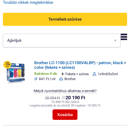
További cikkek megtekintése
Termékek szűrése
Ajánljuk
Brother LC-1100 (LC1100VALBP) - patron, black +
FLASH
- 1%
color (fekete + színes)
SALE
Raktáron 9 db
Fekete + színes
1x9ml/3x5ml
841 Ft / ml
Brother
Melyik nyomtatókhoz alkalmas a termék?
20 190 Ft
20 394 Ft
15 898 Ft Áfa nélkül
Legalacsonyabb ár az elmúlt 30 napban:
19 005 Ft
Kosárba