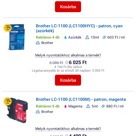
Kosárba
Brother LC-1100 (LC1100HYC) - patron, cyan
FLASH
- 1%
(azúrkék)
SALE
Raktáron 4 db
Azúrkék
10ml
603 Ft / ml
Brother
Melyik nyomtatókhoz alkalmas a termék?
6 025 Ft
6 086 Ft
4 744 Ft Áfa nélkül
Legalacsonyabb ár az elmúlt 30 napban:
5 855 Ft
Kosárba
Brother LC-1100 (LC1100M) - patron, magenta
FLASH
- 1%
SALE
Raktáron 5 db
Magenta
5ml
880 Ft / ml
Brother
Melyik nyomtatókhoz alkalmas a termék?