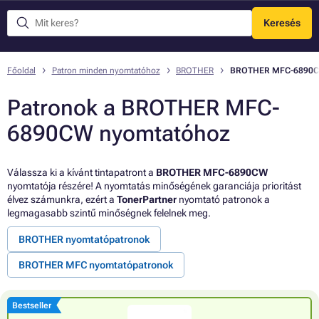
Keresés
Menü
Főoldal
Patron minden nyomtatóhoz
BROTHER
BROTHER MFC-6890
Patronok a BROTHER MFC-
6890CW nyomtatóhoz
Válassza ki a kívánt tintapatront a
BROTHER MFC-6890CW
nyomtatója részére! A nyomtatás minőségének garanciája prioritást
élvez számunkra, ezért a
TonerPartner
nyomtató patronok a
legmagasabb szintű minőségnek felelnek meg.
BROTHER nyomtatópatronok
BROTHER MFC nyomtatópatronok
Bestseller