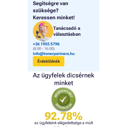
Segítségre van
szüksége?
Keressen minket!
Tanácsadó a
választásban
+36 1955 5796
(8:00 - 16:00)
info@tonerpartners.hu
Érdeklődnék
Az ügyfelek dicsérnek
minket
92.78%
az ügyfeleink elégedettsége a múlt