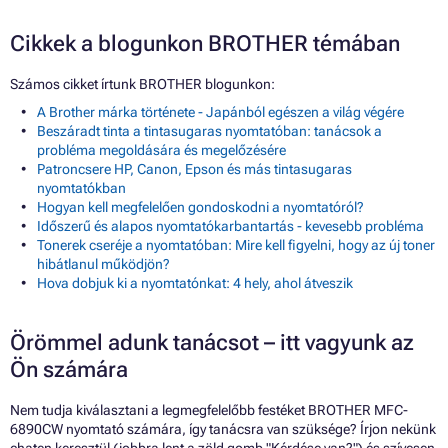
Cikkek a blogunkon BROTHER témában
Számos cikket írtunk BROTHER blogunkon:
A Brother márka története - Japánból egészen a világ végére
Beszáradt tinta a tintasugaras nyomtatóban: tanácsok a
probléma megoldására és megelőzésére
Patroncsere HP, Canon, Epson és más tintasugaras
nyomtatókban
Hogyan kell megfelelően gondoskodni a nyomtatóról?
Időszerű és alapos nyomtatókarbantartás - kevesebb probléma
Tonerek cseréje a nyomtatóban: Mire kell figyelni, hogy az új toner
hibátlanul működjön?
Hova dobjuk ki a nyomtatónkat: 4 hely, ahol átveszik
Örömmel adunk tanácsot – itt vagyunk az
Ön számára
Nem tudja kiválasztani a legmegfelelőbb festéket BROTHER MFC-
6890CW nyomtató számára, így tanácsra van szüksége? Írjon nekünk