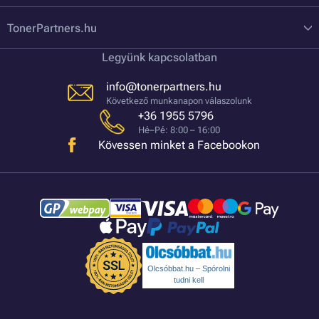
TonerPartners.hu
Legyünk kapcsolatban
info@tonerpartners.hu
Következő munkanapon válaszolunk
+36 1955 5796
Hé–Pé: 8:00 – 16:00
Kövessen minket a Facebookon
Olcsóbbat.hu – Spórolni
tudni kell