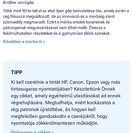
Brother varrógép.
Több mint 90 év telt el az első ilyen gép bemutatása óta, amely során a
cég fókusza megváltozott, de az innováció és a minőség iránti
szenvedély megmaradt. Ezért e márka eredeti tonereinek és
patronjainak megvásárlásával nem lőhet mellé. Élvezze a
felülmúlhatatlan részleteket és a gyönyörűen élénk színeket.
Bővebben a márkáról »
TIPP
Ki kell cserélnie a tintát HP, Canon, Epson vagy más
tintasugaras nyomtatójában? Készítettünk Önnek
egy cikket, amely egyértelmű utasításokat ad ennek
végrehajtására. Megtudhatja, miért kockázatos a
régi patronok újratöltése, és hogyan kell
megfelelően gondoskodni a cseréjükről, hogy
nyomtatója zökkenőmentesen működjön.
Elolvasom a cikket »