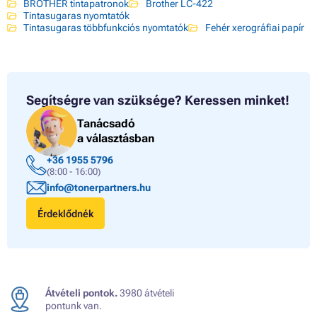
BROTHER tintapatronok
Brother LC-422
Tintasugaras nyomtatók
Tintasugaras többfunkciós nyomtatók
Fehér xerográfiai papír
Segítségre van szüksége?
Keressen minket!
Tanácsadó
a választásban
+36 1955 5796
(8:00 - 16:00)
info@tonerpartners.hu
Érdeklődnék
Átvételi pontok.
3980 átvételi
pontunk van.