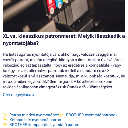
XL vs. klasszikus patronméret: Melyik illeszkedik a
nyomtatójába?
Ha tintasugaras nyomtatója van, akkor nagy valószínűséggel már
cserélt patront, miután a régiből kifogyott a tinta. Amikor újat vásárolt,
valószínűleg azt tapasztalta, hogy az eredeti és a kompatibilis - vagy
ha úgy tetszik, alternatív - patronok mellett a standard és az XL
változat közül is választhatott. Nem tudja, mi a különbség közöttük, és
mi az, amiben egyformák? Semmi gond. A következő sorokban
röviden és világosan elmagyarázzuk Önnek a fő különbségeket.
Cikk megnyitása »
Patron minden nyomtatóhoz
BROTHER nyomtatópatronok
Kompatibilis nyomtató patron
BROTHER kompatibilis nyomtató patron