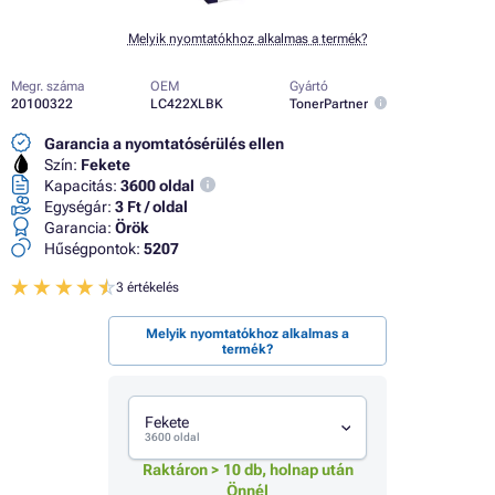
Melyik nyomtatókhoz alkalmas a termék?
Megr. száma
OEM
Gyártó
20100322
LC422XLBK
TonerPartner
Garancia a nyomtatósérülés ellen
Szín:
Fekete
Kapacitás:
3600 oldal
Egységár:
3 Ft / oldal
Garancia:
Örök
Hűségpontok:
5207
3 értékelés
Melyik nyomtatókhoz alkalmas a
termék?
Fekete
3600 oldal
Raktáron > 10 db, holnap után
Önnél