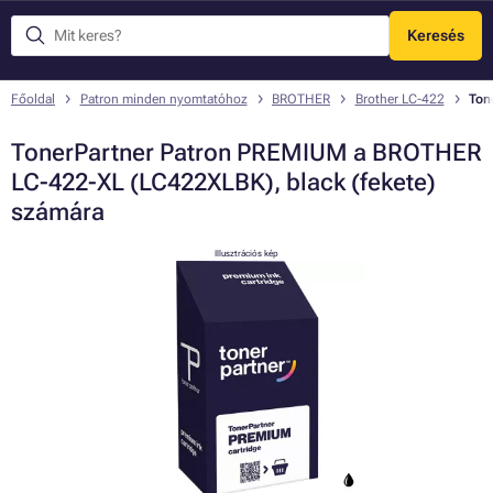
Keresés
Menü
Főoldal
Patron minden nyomtatóhoz
BROTHER
Brother LC-422
Ton
TonerPartner Patron PREMIUM a BROTHER
LC-422-XL (LC422XLBK), black (fekete)
számára
Illusztrációs kép