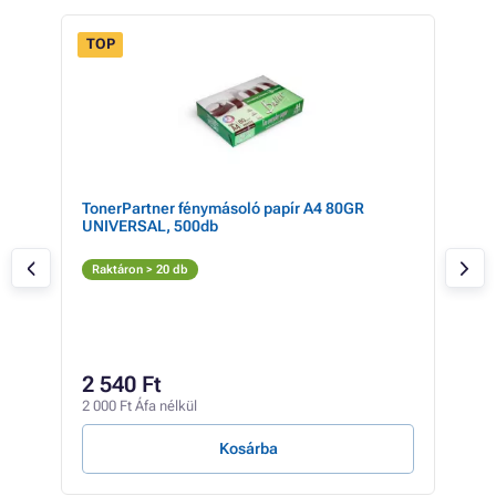
TOP
R
TonerPartner fénymásoló papír A4 80GR
Mul
UNIVERSAL, 500db
BRO
LC4
szí
Fe
Raktáron > 20 db
T
Rak
35
2 540 Ft
28 2
2 000 Ft Áfa nélkül
4 Ft /
Kosárba