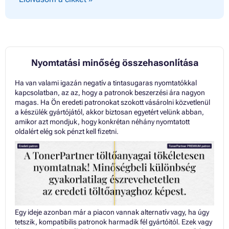
Nyomtatási minőség összehasonlítása
Ha van valami igazán negatív a tintasugaras nyomtatókkal
kapcsolatban, az az, hogy a patronok beszerzési ára nagyon
magas. Ha Ön eredeti patronokat szokott vásárolni közvetlenül
a készülék gyártójától, akkor biztosan egyetért velünk abban,
amikor azt mondjuk, hogy konkrétan néhány nyomtatott
oldalért elég sok pénzt kell fizetni.
Egy ideje azonban már a piacon vannak alternatív vagy, ha úgy
tetszik, kompatibilis patronok harmadik fél gyártóitól. Ezek vagy