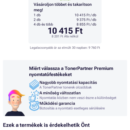
Vásároljon többet és takarítson
meg!
1 db
10 415 Ft / db
2 db
9 375 Ft / db
4 db és több
8 855 Ft / db
10 415 Ft
8 201 Ft
Áfa nélkül
Legalacsonyabb ár az elmúlt 30 napban:
9 760 Ft
Miért válassza a TonerPartner Premium
nyomtatófestékeket
Nagyobb nyomtatási kapacitás
A TonerPartner tonerek olcsóbbak
A minőség változatlan
Nyomtatás közben nem veszi észre a különbséget
Működési garancia
Biztosítás a nyomtató esetleges sérülésére
Ezek a termékek is érdekelhetik Önt