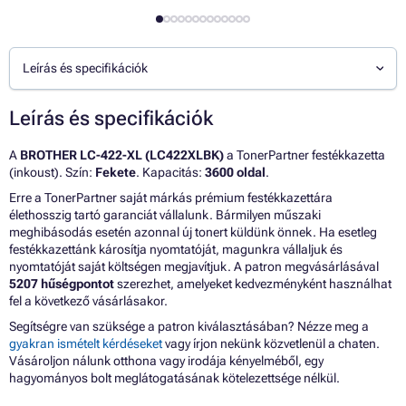
Leírás és specifikációk
Leírás és specifikációk
A
BROTHER LC-422-XL (LC422XLBK)
a TonerPartner festékkazetta
(inkoust). Szín:
Fekete
. Kapacitás:
3600 oldal
.
Erre a TonerPartner saját márkás prémium festékkazettára
élethosszig tartó garanciát vállalunk. Bármilyen műszaki
meghibásodás esetén azonnal új tonert küldünk önnek. Ha esetleg
festékkazettánk károsítja nyomtatóját, magunkra vállaljuk és
nyomtatóját saját költségen megjavítjuk. A patron megvásárlásával
5207 hűségpontot
szerezhet, amelyeket kedvezményként használhat
fel a következő vásárlásakor.
Segítségre van szüksége a patron kiválasztásában? Nézze meg a
gyakran ismételt kérdéseket
vagy írjon nekünk közvetlenül a chaten.
Vásároljon nálunk otthona vagy irodája kényelméből, egy
hagyományos bolt meglátogatásának kötelezettsége nélkül.