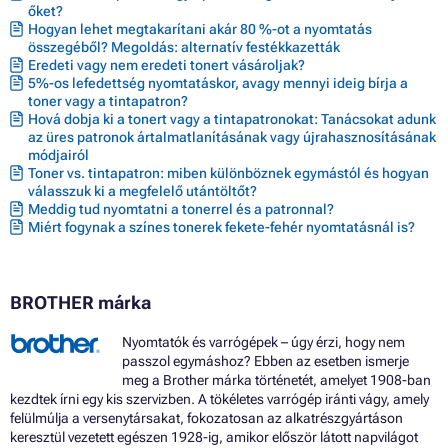
őket?
Hogyan lehet megtakarítani akár 80 %-ot a nyomtatás
összegéből? Megoldás: alternatív festékkazetták
Eredeti vagy nem eredeti tonert vásároljak?
5%-os lefedettség nyomtatáskor, avagy mennyi ideig bírja a
toner vagy a tintapatron?
Hová dobja ki a tonert vagy a tintapatronokat: Tanácsokat adunk
az üres patronok ártalmatlanításának vagy újrahasznosításának
módjairól
Toner vs. tintapatron: miben különböznek egymástól és hogyan
válasszuk ki a megfelelő utántöltőt?
Meddig tud nyomtatni a tonerrel és a patronnal?
Miért fogynak a színes tonerek fekete-fehér nyomtatásnál is?
BROTHER márka
Nyomtatók és varrógépek – úgy érzi, hogy nem
passzol egymáshoz? Ebben az esetben ismerje
meg a Brother márka történetét, amelyet 1908-ban
kezdtek írni egy kis szervizben. A tökéletes varrógép iránti vágy, amely
felülmúlja a versenytársakat, fokozatosan az alkatrészgyártáson
keresztül vezetett egészen 1928-ig, amikor először látott napvilágot