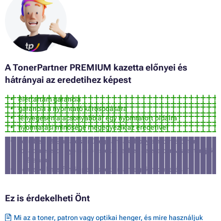
A TonerPartner PREMIUM kazetta előnyei és
hátrányai az eredetihez képest
élettartam garancia
garancia a nyomtató károsodására
lényegesen alacsonyabb ár egy nyomtatott oldalra
nyomtatási minősége megegyezik az eredetivel
körülbelül 3% a valószínűsége annak, hogy a nyomtató nem
fogadja el ezt a nyomtatófestéket (ebben az esetben visszatérítjük
a vételárat)
nem alkalmas fényképek és reklámanyagok nyomtatására
Ez is érdekelheti Önt
Mi az a toner, patron vagy optikai henger, és mire használjuk