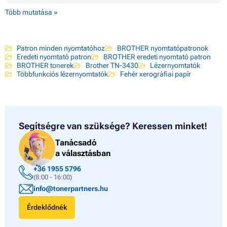
Több mutatása »
Patron minden nyomtatóhoz
BROTHER nyomtatópatronok
Eredeti nyomtató patron
BROTHER eredeti nyomtató patron
BROTHER tonerek
Brother TN-3430
Lézernyomtatók
Többfunkciós lézernyomtatók
Fehér xerográfiai papír
Segítségre van szüksége?
Keressen minket!
Tanácsadó
a választásban
+36 1955 5796
(8:00 - 16:00)
info@tonerpartners.hu
Érdeklődnék