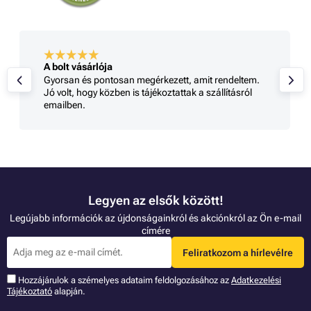
A bolt vásárlója
Gyorsan és pontosan megérkezett, amit rendeltem.
Jó volt, hogy közben is tájékoztattak a szállításról
emailben.
Legyen az elsők között!
Legújabb információk az újdonságainkról és akciónkról az Ön e-mail
címére
Feliratkozom a hírlevélre
Hozzájárulok a szémelyes adataim feldolgozásához az
Adatkezelési
Tájékoztató
alapján.