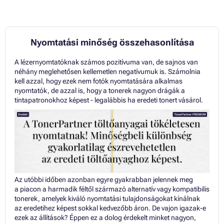
Nyomtatási minőség összehasonlítása
A lézernyomtatóknak számos pozitívuma van, de sajnos van
néhány meglehetősen kellemetlen negatívumuk is. Számolnia
kell azzal, hogy ezek nem fotók nyomtatására alkalmas
nyomtatók, de azzal is, hogy a tonerek nagyon drágák a
tintapatronokhoz képest - legalábbis ha eredeti tonert vásárol.
Az utóbbi időben azonban egyre gyakrabban jelennek meg
a piacon a harmadik féltől származó alternatív vagy kompatibilis
tonerek, amelyek kiváló nyomtatási tulajdonságokat kínálnak
az eredetihez képest sokkal kedvezőbb áron. De vajon igazak-e
ezek az állítások? Éppen ez a dolog érdekelt minket nagyon,