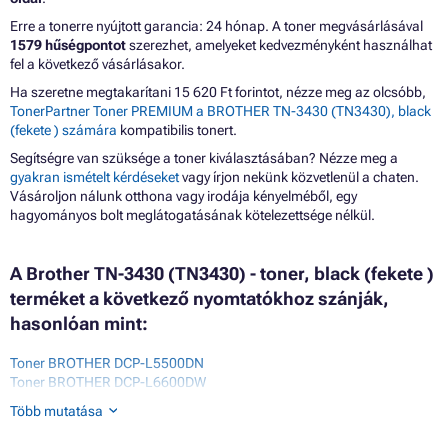
Erre a tonerre nyújtott garancia: 24 hónap. A toner megvásárlásával
1579 hűségpontot
szerezhet, amelyeket kedvezményként használhat
fel a következő vásárlásakor.
Ha szeretne megtakarítani 15 620 Ft forintot, nézze meg az olcsóbb,
TonerPartner Toner PREMIUM a BROTHER TN-3430 (TN3430), black
(fekete ) számára
kompatibilis tonert.
Segítségre van szüksége a toner kiválasztásában? Nézze meg a
gyakran ismételt kérdéseket
vagy írjon nekünk közvetlenül a chaten.
Vásároljon nálunk otthona vagy irodája kényelméből, egy
hagyományos bolt meglátogatásának kötelezettsége nélkül.
A Brother TN-3430 (TN3430) - toner, black (fekete )
terméket a következő nyomtatókhoz szánják,
hasonlóan mint:
Toner BROTHER DCP-L5500DN
Toner BROTHER DCP-L6600DW
Toner BROTHER HL-L5000D
Több mutatása
Toner BROTHER HL-L5050DN
Toner BROTHER HL-L5100 SERIES