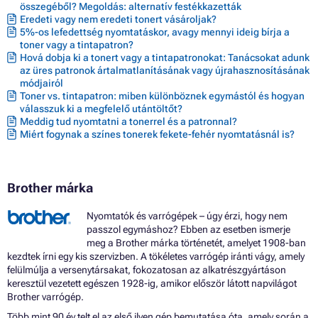
összegéből? Megoldás: alternatív festékkazetták
Toner BROTHER MFC-L6970DW
Eredeti vagy nem eredeti tonert vásároljak?
5%-os lefedettség nyomtatáskor, avagy mennyi ideig bírja a
toner vagy a tintapatron?
Hová dobja ki a tonert vagy a tintapatronokat: Tanácsokat adunk
az üres patronok ártalmatlanításának vagy újrahasznosításának
módjairól
Toner vs. tintapatron: miben különböznek egymástól és hogyan
válasszuk ki a megfelelő utántöltőt?
Meddig tud nyomtatni a tonerrel és a patronnal?
Miért fogynak a színes tonerek fekete-fehér nyomtatásnál is?
Brother márka
Nyomtatók és varrógépek – úgy érzi, hogy nem
passzol egymáshoz? Ebben az esetben ismerje
meg a Brother márka történetét, amelyet 1908-ban
kezdtek írni egy kis szervizben. A tökéletes varrógép iránti vágy, amely
felülmúlja a versenytársakat, fokozatosan az alkatrészgyártáson
keresztül vezetett egészen 1928-ig, amikor először látott napvilágot
Brother varrógép.
Több mint 90 év telt el az első ilyen gép bemutatása óta, amely során a