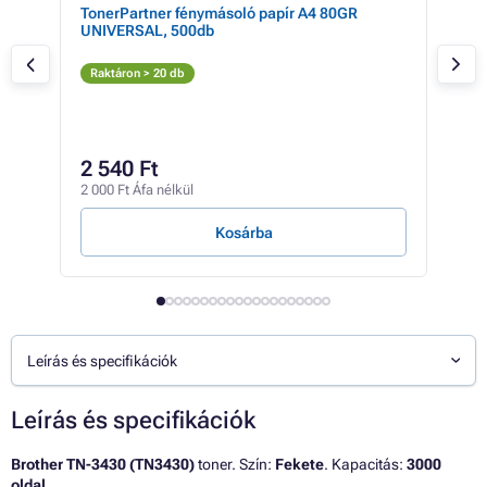
TN-
TonerPartner fénymásoló papír A4 80GR
Bro
UNIVERSAL, 500db
(fek
Fe
Raktáron > 20 db
Rak
66 1
44
2 540 Ft
34 6
2 000 Ft Áfa nélkül
1 Ft /
Kosárba
Leírás és specifikációk
Leírás és specifikációk
Brother TN-3430 (TN3430)
toner. Szín:
Fekete
. Kapacitás:
3000
oldal
.