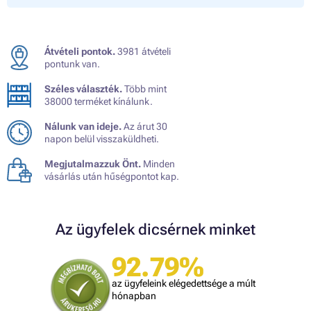
Átvételi pontok.
3981 átvételi
pontunk van.
Széles választék.
Több mint
38000 terméket kínálunk.
Nálunk van ideje.
Az árut 30
napon belül visszaküldheti.
Megjutalmazzuk Önt.
Minden
vásárlás után hűségpontot kap.
Az ügyfelek dicsérnek minket
92.79%
az ügyfeleink elégedettsége a múlt
hónapban