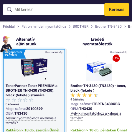
Keresés
Menü
Főoldal
Patron minden nyomtatóhoz
BROTHER
Brother TN-3430
Br
Alternatív
Eredeti
ajánlatunk
nyomtatófesték
Megspórolni
Illusztrációs kép
Illusztrációs kép
15 620 Ft
- 6%
TonerPartner Toner PREMIUM a
Brother TN-3430 (TN3430) - toner,
BROTHER TN-3430 (TN3430),
black (fekete )
black (fekete ) számára
4 értékelés
Megr. száma:
1TBRTN3430XBG
0 értékelés
Megr. száma:
20100399
OEM:
TN3430
OEM:
TN3430
Melyik nyomtatókhoz alkalmas a
Melyik nyomtatókhoz alkalmas a
termék?
termék?
Raktáron > 10 db,
szerdán Önnél
Raktáron > 10 db,
pénteken Önnél