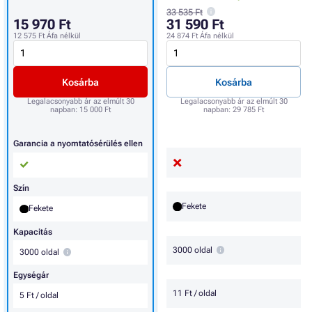
33 535 Ft
15 970 Ft
31 590 Ft
12 575 Ft
Áfa nélkül
24 874 Ft
Áfa nélkül
Kosárba
Kosárba
Legalacsonyabb ár az elmúlt 30
Legalacsonyabb ár az elmúlt 30
napban:
15 000 Ft
napban:
29 785 Ft
Garancia a nyomtatósérülés ellen
Szín
Fekete
Fekete
Kapacitás
3000 oldal
3000 oldal
Egységár
11 Ft / oldal
5 Ft / oldal