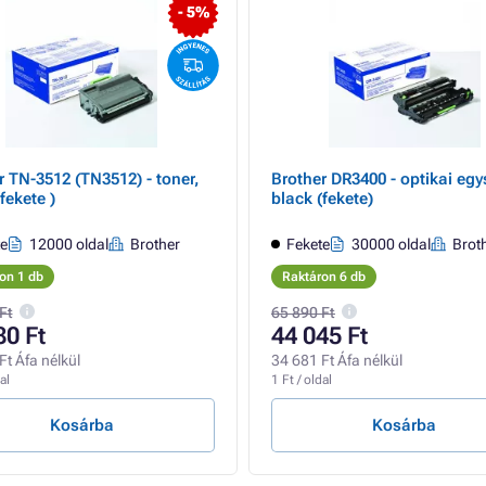
- 5%
r TN-3512 (TN3512) - toner,
Brother DR3400 - optikai egy
fekete )
black (fekete)
te
12000 oldal
Brother
Fekete
30000 oldal
Brot
on 1 db
Raktáron 6 db
Ft
65 890 Ft
80 Ft
44 045 Ft
Ft Áfa nélkül
34 681 Ft Áfa nélkül
al
1 Ft / oldal
Kosárba
Kosárba