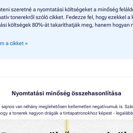
eni szeretné a nyomtatási költségeket a minőség feláldo
natív tonerekről szóló cikket. Fedezze fel, hogy ezekkel
ási költségek 80%-át takaríthatják meg, hanem hogyan n
m a cikket »
Nyomtatási minőség összehasonlítása
sajnos van néhány meglehetősen kellemetlen negatívumuk is. Szám
ogy a tonerek nagyon drágák a tintapatronokhoz képest - legalábbis