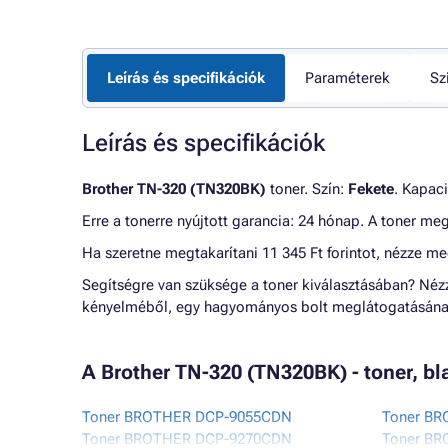
Leírás és specifikációk
Paraméterek
Sz
Leírás és specifikációk
Brother TN-320 (TN320BK)
toner. Szín:
Fekete
. Kapac
Erre a tonerre nyújtott garancia: 24 hónap. A toner me
Ha szeretne megtakarítani 11 345 Ft forintot, nézze m
Segítségre van szüksége a toner kiválasztásában? Né
kényelméből, egy hagyományos bolt meglátogatásának
A Brother TN-320 (TN320BK) - toner, b
Toner BROTHER DCP-9055CDN
Toner B
Toner BROTHER DCP-9270CDN
Toner BR