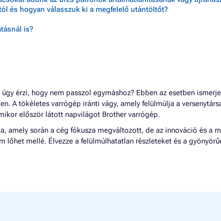
ól és hogyan válasszuk ki a megfelelő utántöltőt?
tásnál is?
úgy érzi, hogy nem passzol egymáshoz? Ebben az esetben ismerje
ben. A tökéletes varrógép iránti vágy, amely felülmúlja a versenytár
mikor először látott napvilágot Brother varrógép.
óta, amely során a cég fókusza megváltozott, de az innováció és a 
 lőhet mellé. Élvezze a felülmúlhatatlan részleteket és a gyönyörű