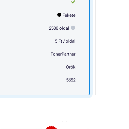
Fekete
2500 oldal
5 Ft / oldal
TonerPartner
Örök
5652