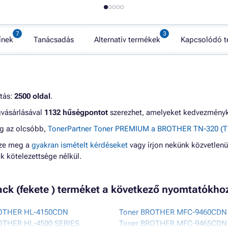
ínek
Tanácsadás
Alternatív termékek
Kapcsolódó 
itás:
2500 oldal
.
gvásárlásával
1132 hűségpontot
szerezhet, amelyeket kedvezményké
eg az olcsóbb,
TonerPartner Toner PREMIUM a BROTHER TN-320 (TN3
zze meg a
gyakran ismételt kérdéseket
vagy írjon nekünk közvetlenü
 kötelezettsége nélkül.
lack (fekete ) terméket a következő nyomtatókho
ROTHER HL-4150CDN
Toner BROTHER MFC-9460CDN
OTHER HL-4500 SERIES
Toner BROTHER MFC-9465CDN