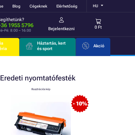
HU
se
Blog
Cégeknek
Elérhetőség
Segíthetünk?
+36 1955 5796
0 Ft
Bejelentkezni
é–Pé: 8:00 – 16:00
ia
Háztartás, kert
Akció
éria
és sport
Eredeti
nyomtatófesték
Illusztrációs kép
- 10%