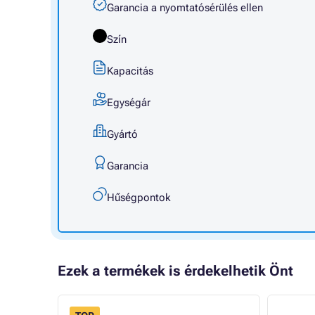
Garancia a nyomtatósérülés ellen
Szín
Kapacitás
Egységár
Gyártó
Garancia
Hűségpontok
Ezek a termékek is érdekelhetik Önt