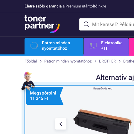
Életre szóló garancia
a Premium utántöltőinkre
Patron minden
Elektronika
nyomtatóhoz
+ IT
Főoldal
Patron minden nyomtatóhoz
BROTHER
Broth
Alternatív
a
Illusztrációs kép
Megspórolni
11 345 Ft