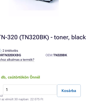
TN-320 (TN320BK) - toner, black
2 értékelés
BRTN320XXBG
OEM:
TN320BK
khoz alkalmas a termék?
0 db,
csütörtökön Önnél
Kosárba
kül
r az elmúlt 30 napban:
22 075 Ft