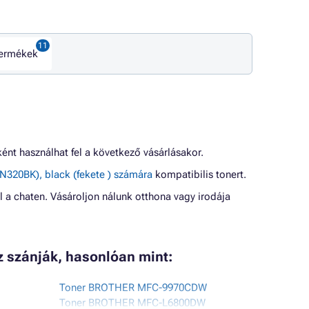
termékek
nt használhat fel a következő vásárlásakor.
20BK), black (fekete ) számára
kompatibilis tonert.
l a chaten. Vásároljon nálunk otthona vagy irodája
z szánják, hasonlóan mint:
Toner BROTHER MFC-9970CDW
Toner BROTHER MFC-L6800DW