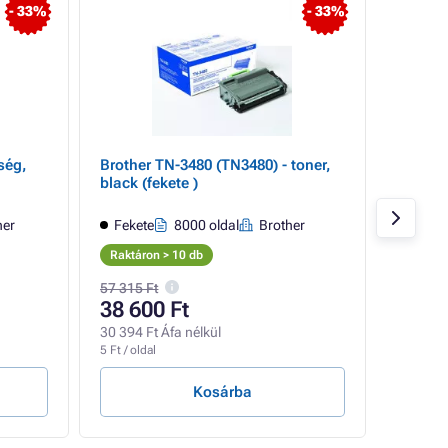
- 33%
- 33%
ség,
Brother TN-3480 (TN3480) - toner,
Brother
black (fekete )
black (
her
Fekete
8000 oldal
Brother
Feket
Raktáron > 10 db
Raktáro
57 315 Ft
33 375 
38 600 Ft
31 45
30 394 Ft Áfa nélkül
24 768 F
5 Ft / oldal
10 Ft / ol
Kosárba