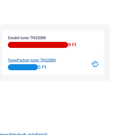
Eredeti toner TN320BK
9 Ft
TonerPartner toner TN320BK
5 Ft
sznosításának módjairól