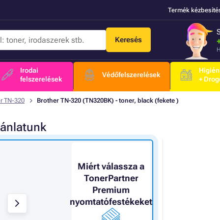
Termék kézbesíté
Keresés
H
Irodai
Higién
Védőfelszerelések
felszerelések
+ Drog
er TN-320
Brother TN-320 (TN320BK) - toner, black (fekete )
jánlatunk
Miért válassza a
TonerPartner
Premium
nyomtatófestékeket