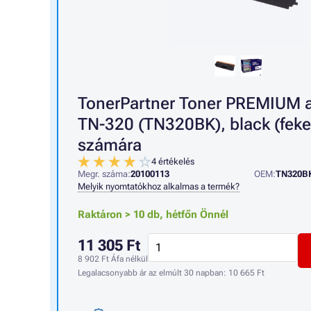
TonerPartner Toner PREMIUM
TN-320 (TN320BK), black (feke
számára
4 értékelés
Megr. száma:
20100113
OEM:
TN320B
Melyik nyomtatókhoz alkalmas a termék?
Raktáron > 10 db,
hétfőn Önnél
11 305 Ft
8 902 Ft
Áfa nélkül
Legalacsonyabb ár az elmúlt 30 napban:
10 665 Ft