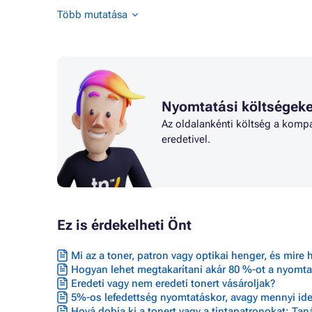
Toner BROTHER HL-4100 SERIES
Toner B
Több mutatása
Toner BROTHER HL-4140CN
Toner B
Nyomtatási költségeke
Az oldalankénti költség a kompa
eredetivel.
Ez is érdekelheti Önt
Mi az a toner, patron vagy optikai henger, és mire 
Hogyan lehet megtakarítani akár 80 %-ot a nyomta
Eredeti vagy nem eredeti tonert vásároljak?
5%-os lefedettség nyomtatáskor, avagy mennyi ideig
Hová dobja ki a tonert vagy a tintapatronokat: Ta