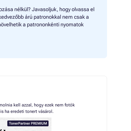
zása nélkül? Javasoljuk, hogy olvassa el
 a kedvezőbb árú patronokkal nem csak a
övelhetik a patrononkénti nyomatok
olnia kell azzal, hogy ezek nem fotók
 ha eredeti tonert vásárol.