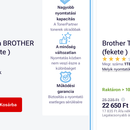
Nagyobb
nyomtatási
kapacitás
A TonerPartner
tonerek olcsóbbak
 a BROTHER
Brother 
A minőség
te )
(fekete )
változatlan
Nyomtatás közben
nem veszi észre a
Megr. száma:
1T
különbséget
Melyik nyomtató
K
Működési
Raktáron > 1
garancia
Biztosítás a nyomtató
25 235 Ft
esetleges sérülésére
22 650 Ft
Kosárba
17 835 Ft
Áfa nél
Legalacsonyabb á