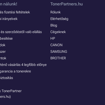
n nálunk!
TonerPartners.hu
s fizetési feltételek
Rólunk
 irányelvek
Elérhetőség
Blog
és szerződéstől való elállás
Cégeknek
besítése
HP
ódok
CANON
szer
SAMSUNG
ontok
BROTHER
rténő vásárlás 4 legfőbb előnye
garancia a tonerekre
iztosítás
 TonerPartner
ers.hu)