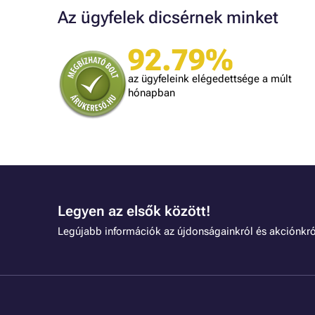
Az ügyfelek dicsérnek minket
92.79%
A bolt vásárlója
Minden úgy történt ahogyan ígérték.
az ügyfeleink elégedettsége a múlt
gy kéne minden kereskedőnek dolgozni.
hónapban
Legyen az elsők között!
Legújabb információk az újdonságainkról és akciónkró