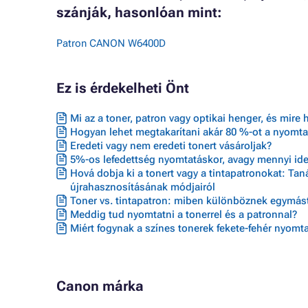
szánják, hasonlóan mint:
Patron CANON W6400D
Ez is érdekelheti Önt
Mi az a toner, patron vagy optikai henger, és mire 
Hogyan lehet megtakarítani akár 80 %-ot a nyomta
Eredeti vagy nem eredeti tonert vásároljak?
5%-os lefedettség nyomtatáskor, avagy mennyi ideig
Hová dobja ki a tonert vagy a tintapatronokat: Ta
újrahasznosításának módjairól
Toner vs. tintapatron: miben különböznek egymást
Meddig tud nyomtatni a tonerrel és a patronnal?
Miért fogynak a színes tonerek fekete-fehér nyomta
Canon márka