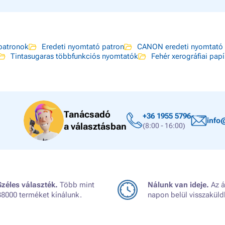
atronok
Eredeti nyomtató patron
CANON eredeti nyomtató 
Tintasugaras többfunkciós nyomtatók
Fehér xerográfiai papí
Tanácsadó
+36 1955 5796
info
a választásban
(8:00 - 16:00)
Széles választék.
Több mint
Nálunk van ideje.
Az á
38000 terméket kínálunk.
napon belül visszaküld