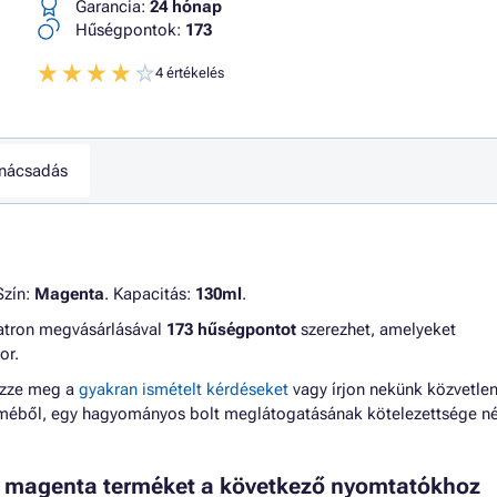
Garancia:
24 hónap
Hűségpontok:
173
4 értékelés
nácsadás
Szín:
Magenta
. Kapacitás:
130ml
.
 patron megvásárlásával
173 hűségpontot
szerezhet, amelyeket
or.
ézze meg a
gyakran ismételt kérdéseket
vagy írjon nekünk közvetlen
lméből, egy hagyományos bolt meglátogatásának kötelezettsége né
, magenta terméket a következő nyomtatókhoz