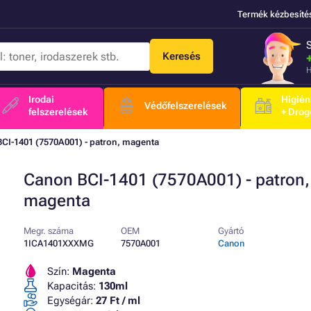
Termék kézbesíté
Keresés
H
Irodai
Higién
Védőfelszerelések
felszerelések
+ Drog
CI-1401 (7570A001) - patron, magenta
Canon BCI-1401 (7570A001) - patron,
magenta
Megr. száma
OEM
Gyártó
1ICA1401XXXMG
7570A001
Canon
Szín:
Magenta
Kapacitás:
130ml
Egységár:
27 Ft / ml