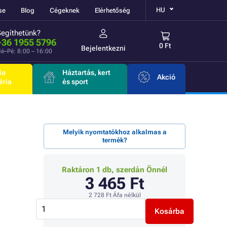
HU
se
Blog
Cégeknek
Elérhetőség
Segíthetünk?
+36 1955 5796
0 Ft
Bejelentkezni
é–Pé: 8:00 – 16:00
ia
Háztartás, kert
Akció
éria
és sport
Melyik nyomtatókhoz alkalmas a
termék?
Raktáron 1 db, szerdán Önnél
3 465 Ft
2 728 Ft
Áfa nélkül
Kosárba