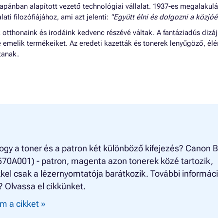
apánban alapított vezető technológiai vállalat. 1937-es megalakul
lati filozófiájához, ami azt jelenti:
"Együtt élni és dolgozni a közjóér
tthonaink és irodáink kedvenc részévé váltak. A fantáziadús dizáj
e emelik termékeiket. Az eredeti kazetták és tonerek lenyűgöző, él
tanak.
ogy a toner és a patron két különböző kifejezés? Canon B
570A001) - patron, magenta azon tonerek közé tartozik,
el csak a lézernyomtatója barátkozik. További informác
? Olvassa el cikkünket.
m a cikket »