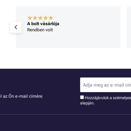
A bolt vásárlója
Rendben volt
l az Ön e-mail címére
Hozzájárulok a szémelye
alapján.