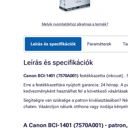
Melyik nyomtatókhoz alkalmas a termék?
Leírás és specifikációk
Paraméterek
Ta
Leírás és specifikációk
Canon BCI-1401 (7570A001)
festékkazetta (inkoust) . 
Erre a festékkazettára nyújtott garancia: 24 hónap. A
kedvezményként használhat fel a következő vásárlásak
Segítségre van szüksége a patron kiválasztásában? N
chaten. Vásároljon nálunk otthona vagy irodája kénye
A Canon BCI-1401 (7570A001) - patron