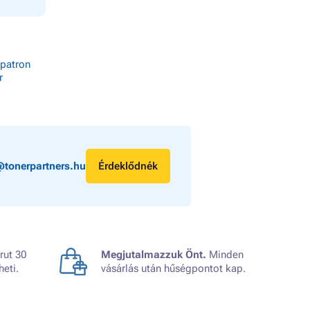
patron
r
@tonerpartners.hu
Érdeklődnék
rut 30
Megjutalmazzuk Önt.
Minden
heti.
vásárlás után hűségpontot kap.