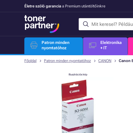
Életre szóló garancia
a Premium utántöltőinkre
Patron minden
Elektronika
nyomtatóhoz
+ IT
Főoldal
Patron minden nyomtatóhoz
CANON
Canon B
Illusztrációs kép