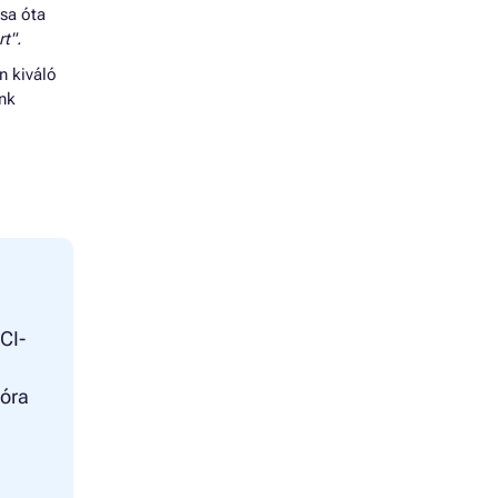
ása óta
t".
n kiváló
énk
CI-
ióra