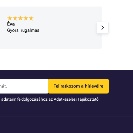
Éva
A bolt
Gyors, rugalmas
Korrek
Feliratkozom a hírlevélre
s adataim feldolgozásához az
Adatkezelési Tájékoztató