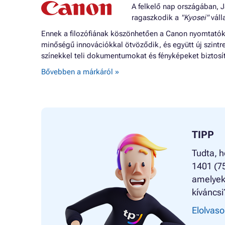
A felkelő nap országában, J
ragaszkodik a
"Kyosei"
válla
Ennek a filozófiának köszönhetően a Canon nyomtatók o
minőségű innovációkkal ötvöződik, és együtt új szintr
színekkel teli dokumentumokat és fényképeket biztosí
Bővebben a márkáról »
TIPP
Tudta, h
1401 (7
amelyekk
kíváncsi
Elolvaso