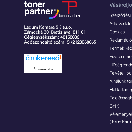
Vásároljo
Szerződési é
Adatvédelmi
Ledum Kamara SK s.r.o.
Cookies
Zámocká 30,
Bratislava, 811 01
Cégjegyzékszám: 48158836
Reklamáció 
Adóazonosító szám: SK2120068665
Termék kéz
Fizetési m
Hűségrend
Árukereső.hu
Felvételi p
A nálunk tö
Élettartam-
Felelősségb
GYIK
Vélemények
(TonerPartn