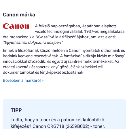
Canon márka
A felkelő nap országában, Japánban alapított
vezető technológiai vállalat. 1937-es megalakulása
óta ragaszkodik a
"Kyosei"
vállalati filozófiájához, ami azt jelenti:
"Együtt élni és dolgozni a közjóért".
Ennek a filozófiának köszönhetően a Canon nyomtatók otthonaink és
irodáink kedvenc részévé váltak. A fantáziadús dizájn kiváló minőségű
innovációkkal ötvöződik, és együtt új szintre emelik termékeiket. Az
eredeti kazetták és tonerek lenyűgöző, élénk színekkel teli
dokumentumokat és fényképeket biztosítanak.
Bővebben a márkáról »
TIPP
Tudta, hogy a toner és a patron két különböző
kifejezés? Canon CRG718 (2659B002) - toner,