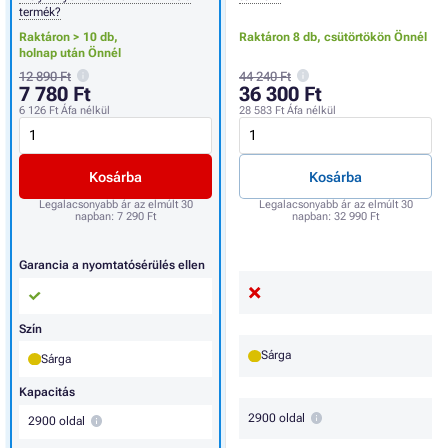
termék?
Raktáron > 10 db,
Raktáron 8 db,
csütörtökön Önnél
holnap után Önnél
12 890 Ft
44 240 Ft
7 780 Ft
36 300 Ft
6 126 Ft
Áfa nélkül
28 583 Ft
Áfa nélkül
Kosárba
Kosárba
Legalacsonyabb ár az elmúlt 30
Legalacsonyabb ár az elmúlt 30
napban:
7 290 Ft
napban:
32 990 Ft
Garancia a nyomtatósérülés ellen
Szín
Sárga
Sárga
Kapacitás
2900 oldal
2900 oldal