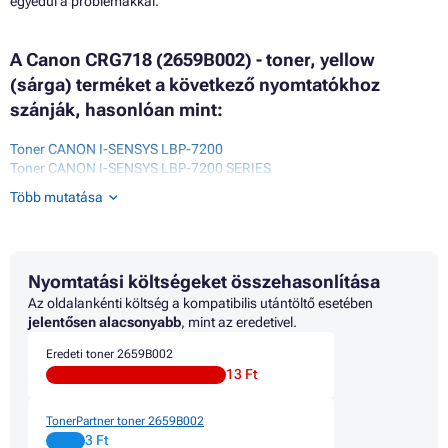
egyedül a problémákkal.
A Canon CRG718 (2659B002) - toner, yellow
(sárga) terméket a következő nyomtatókhoz
szánják, hasonlóan mint:
Toner CANON I-SENSYS LBP-7200
Toner CANON I-SENSYS LBP-7200 SERIES
Toner CANON I-SENSYS LBP-7200C
Több mutatása
Toner CANON I-SENSYS LBP-7200CN
Toner CANON I-SENSYS LBP-7600 SERIES
Toner CANON I-SENSYS LBP-7680CDN
Toner CANON I-SENSYS LBP7200CDN
Nyomtatási költségeket összehasonlítása
Toner CANON I-SENSYS LBP7210CDN
Toner CANON I-SENSYS LBP7660
Az oldalankénti költség a kompatibilis utántöltő esetében
Toner CANON I-SENSYS LBP7660CDN
jelentősen alacsonyabb
, mint az eredetivel.
Toner CANON I-SENSYS LBP7680CX
Eredeti toner 2659B002
Toner CANON I-SENSYS MF720 SERIES
13 Ft
Toner CANON I-SENSYS MF724
Toner CANON I-SENSYS MF724CDW
Toner CANON I-SENSYS MF726 CDW
TonerPartner toner 2659B002
Toner CANON I-SENSYS MF728CDW
3 Ft