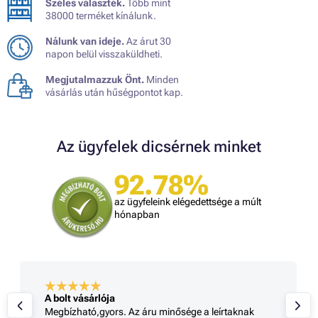
Széles választék.
Több mint
38000 terméket kínálunk.
Nálunk van ideje.
Az árut 30
napon belül visszaküldheti.
Megjutalmazzuk Önt.
Minden
vásárlás után hűségpontot kap.
Az ügyfelek dicsérnek minket
92.78%
az ügyfeleink elégedettsége a múlt
hónapban
A bolt vásárlója
Megbízható,gyors. Az áru minősége a leírtaknak