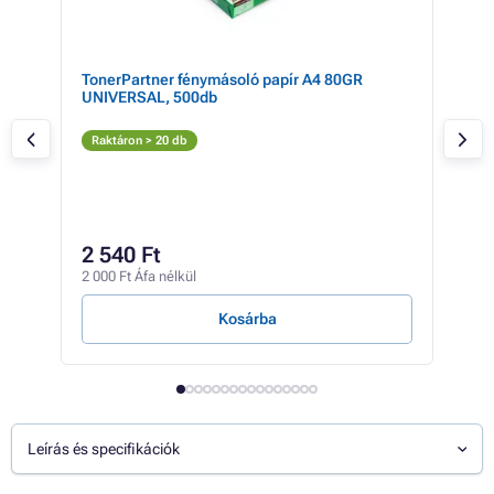
my,
TonerPartner fénymásoló papír A4 80GR
Can
UNIVERSAL, 500db
M
Raktáron > 20 db
Rak
44 4
33
2 540 Ft
26 2
2 000 Ft Áfa nélkül
12 Ft
Kosárba
Leírás és specifikációk