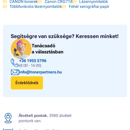
CANON tonerek
Canon CRG718
Lézernyomtatók
Többfunkciós lézernyomtatók
Fehér xerográfiai papír
Segítségre van szüksége?
Keressen minket!
Tanácsadó
a választásban
+36 1955 5796
(8:00 - 16:00)
info@tonerpartners.hu
Érdeklődnék
Átvételi pontok.
3980 átvételi
pontunk van.