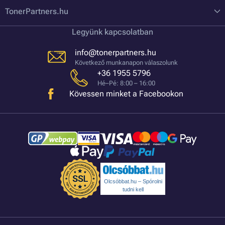
TonerPartners.hu
Legyünk kapcsolatban
info@tonerpartners.hu
Következő munkanapon válaszolunk
+36 1955 5796
Hé–Pé: 8:00 – 16:00
Kövessen minket a Facebookon
Olcsóbbat.hu – Spórolni
tudni kell