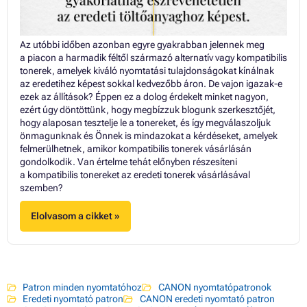
Az utóbbi időben azonban egyre gyakrabban jelennek meg
a piacon a harmadik féltől származó alternatív vagy kompatibilis
tonerek, amelyek kiváló nyomtatási tulajdonságokat kínálnak
az eredetihez képest sokkal kedvezőbb áron. De vajon igazak-e
ezek az állítások? Éppen ez a dolog érdekelt minket nagyon,
ezért úgy döntöttünk, hogy megbízzuk blogunk szerkesztőjét,
hogy alaposan tesztelje le a tonereket, és így megválaszoljuk
önmagunknak és Önnek is mindazokat a kérdéseket, amelyek
felmerülhetnek, amikor kompatibilis tonerek vásárlásán
gondolkodik. Van értelme tehát előnyben részesíteni
a kompatibilis tonereket az eredeti tonerek vásárlásával
szemben?
Elolvasom a cikket »
Patron minden nyomtatóhoz
CANON nyomtatópatronok
Eredeti nyomtató patron
CANON eredeti nyomtató patron