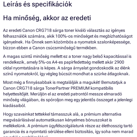
Leírás és specifikációk
Ha minőség, akkor az eredeti
Az eredeti Canon CRG718 sárga toner kiváló választás az igényes
felhasználók számára, akik 100%-os minőséget és megbízhatóságot
igényelnek. Ha Önnek sem közömbös a nyomatok szalonképessége,
bízzon ebben a Canon csúcsminőségű termékben.
A magas szintű minőség mellett ez a toner nagy belső kapacitással is
rendelkezik, amely 5%-os A4-es papírfedettség mellett akár 2900
oldal nyomtatására is képes. A sárga árnyalat gondoskodik az élénk
színű nyomatokról, így végleg búcsút mondhat a szürke átlagoknak.
Most még a finnyásabbak is megtalálják a magukét! Bemutatjuk a
Canon CRG718 sárga TonerPartner PREMIUM kompatibilis
helyettesítőjét. Merüljön el az eredeti patrontól messze elmaradó
minőség világában, és spóroljon meg egy jelentős összeget a jelenlegi
kiadásaiból.
Hogy szavainkat tettekkel támasszuk alá, a prémium alternatíva
megvásárlásával automatikusan kényelmes bónuszokat is
mellékelünk. A prémium ügyfélszolgálatunk része az élethosszig tartó
garancia és a nyomtató sérülése elleni biztosítás, így soha nem marad