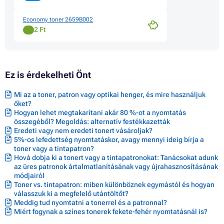
Toner CANON I-SENSYS MF729 CDW
Toner CANON I-SENSYS MF729CX
Economy toner 2659B002
Toner CANON I-SENSYS MF8300
2 Ft
Toner CANON I-SENSYS MF8300 SERIES
Toner CANON I-SENSYS MF8330
Toner CANON I-SENSYS MF8330CDN
Toner CANON I-SENSYS MF8340
Toner CANON I-SENSYS MF8340CDN
Ez is érdekelheti Önt
Toner CANON I-SENSYS MF8350
Toner CANON I-SENSYS MF8350CDN
Mi az a toner, patron vagy optikai henger, és mire használjuk
Toner CANON I-SENSYS MF8360
őket?
Toner CANON I-SENSYS MF8360CDN
Hogyan lehet megtakarítani akár 80 %-ot a nyomtatás
Toner CANON I-SENSYS MF8380CDW
összegéből? Megoldás: alternatív festékkazetták
Toner CANON I-SENSYS MF8500
Eredeti vagy nem eredeti tonert vásároljak?
Toner CANON I-SENSYS MF8500 SERIES
5%-os lefedettség nyomtatáskor, avagy mennyi ideig bírja a
Toner CANON I-SENSYS MF8500C
toner vagy a tintapatron?
Toner CANON I-SENSYS MF8540CDN
Hová dobja ki a tonert vagy a tintapatronokat: Tanácsokat adunk
Toner CANON I-SENSYS MF8550CD
az üres patronok ártalmatlanításának vagy újrahasznosításának
Toner CANON I-SENSYS MF8550CDN
módjairól
Toner CANON I-SENSYS MF8580CDW
Toner vs. tintapatron: miben különböznek egymástól és hogyan
Toner CANON I-SENSYS MF85XX
válasszuk ki a megfelelő utántöltőt?
Meddig tud nyomtatni a tonerrel és a patronnal?
Miért fogynak a színes tonerek fekete-fehér nyomtatásnál is?