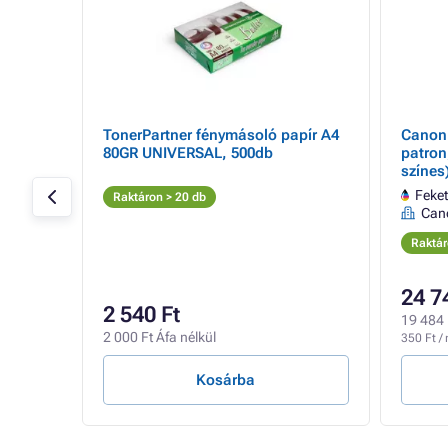
01) -
TonerPartner fénymásoló papír A4
Canon 
UM,
80GR UNIVERSAL, 500db
patron,
színes
tner
Feket
Raktáron > 20 db
Can
Raktár
24 7
2 540 Ft
19 484 
2 000 Ft Áfa nélkül
350 Ft / 
Kosárba