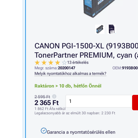
CANON PGI-1500-XL (9193B001
TonerPartner PREMIUM, cyan (
13 értékelés
Megr. száma:
20200147
OEM:
9193B00
Melyik nyomtatókhoz alkalmas a termék?
Raktáron > 10 db,
hétfőn Önnél
2 595 Ft
2 365 Ft
1 862 Ft
Áfa nélkül
Legalacsonyabb ár az elmúlt 30 napban:
2 230 Ft
Garancia a nyomtatósérülés ellen