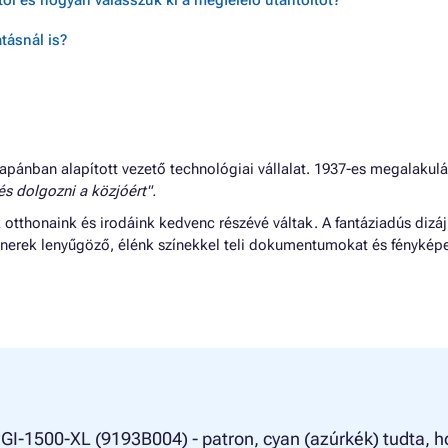
ól és hogyan válasszuk ki a megfelelő utántöltőt?
tásnál is?
apánban alapított vezető technológiai vállalat. 1937-es megalakul
 és dolgozni a közjóért".
tthonaink és irodáink kedvenc részévé váltak. A fantáziadús dizá
 tonerek lenyűgöző, élénk színekkel teli dokumentumokat és fényképe
I-1500-XL (9193B004) - patron, cyan (azúrkék) tudta, h