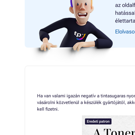
az oldal
hatással
élettart
Elolvaso
Ha van valami igazán negatív a tintasugaras ny
vásárolni közvetlenül a készülék gyártójától, a
kell fizetni.