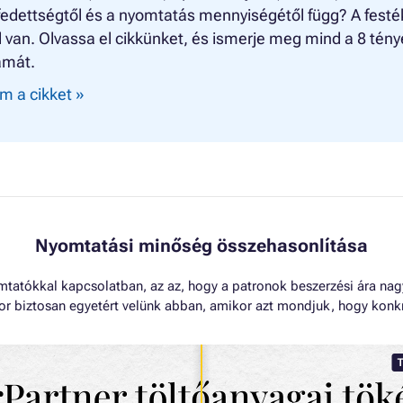
fedettségtől és a nyomtatás mennyiségétől függ? A festé
 van. Olvassa el cikkünket, és ismerje meg mind a 8 tény
amát.
m a cikket »
Nyomtatási minőség összehasonlítása
omtatókkal kapcsolatban, az az, hogy a patronok beszerzési ára na
kkor biztosan egyetért velünk abban, amikor azt mondjuk, hogy konk