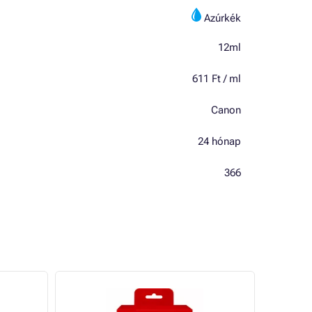
Azúrkék
12ml
611 Ft / ml
Canon
24 hónap
366