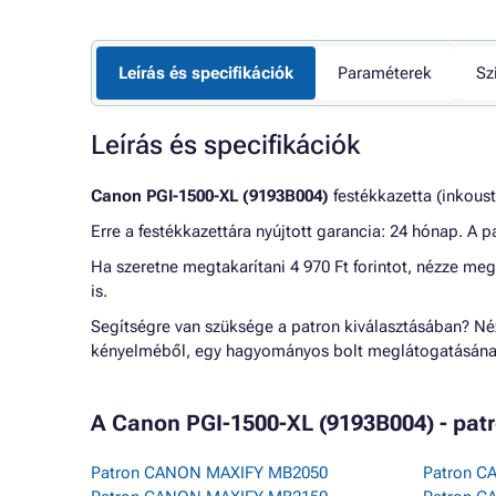
Leírás és specifikációk
Paraméterek
Sz
Leírás és specifikációk
Canon PGI-1500-XL (9193B004)
festékkazetta (inkoust
Erre a festékkazettára nyújtott garancia: 24 hónap. A
Ha szeretne megtakarítani 4 970 Ft forintot, nézze me
is.
Segítségre van szüksége a patron kiválasztásában? N
kényelméből, egy hagyományos bolt meglátogatásának
A Canon PGI-1500-XL (9193B004) - pat
Patron CANON MAXIFY MB2050
Patron C