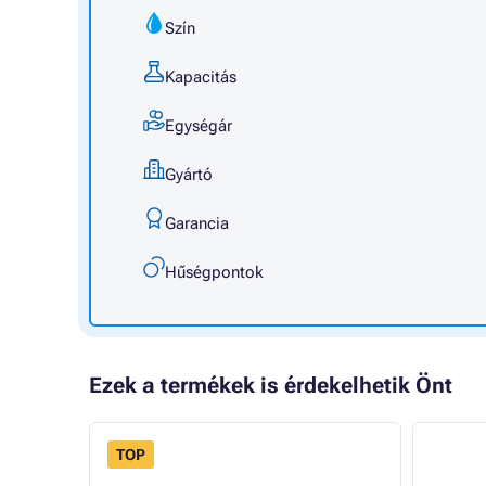
Szín
Kapacitás
Egységár
Gyártó
Garancia
Hűségpontok
Ezek a termékek is érdekelhetik Önt
TOP
- 9%