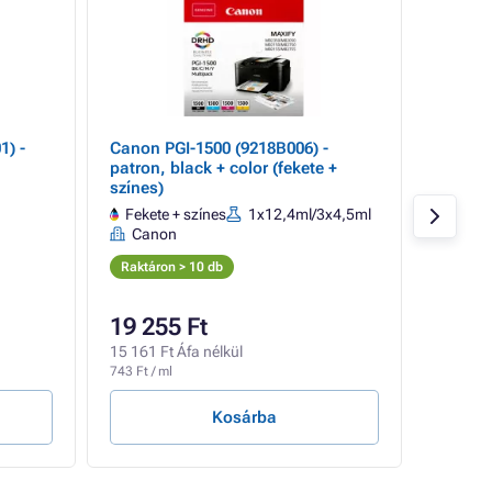
1) -
Canon PGI-1500 (9218B006) -
Canon 
patron, black + color (fekete +
patron,
színes)
Fekete + színes
1x12,4ml/3x4,5ml
Feket
Canon
Raktár
Raktáron > 10 db
19 255 Ft
6 885
15 161 Ft Áfa nélkül
5 421 Ft
743 Ft / ml
555 Ft / 
Kosárba