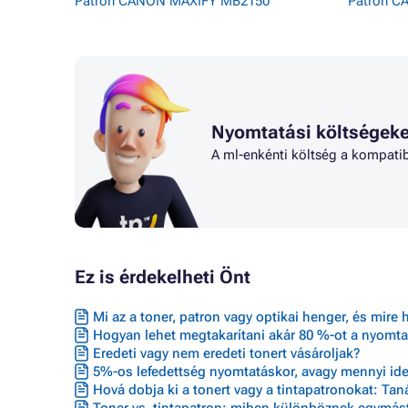
Patron CANON MAXIFY MB2150
Patron C
Nyomtatási költségeke
A ml-enkénti költség a kompatib
Ez is érdekelheti Önt
Mi az a toner, patron vagy optikai henger, és mire 
Hogyan lehet megtakarítani akár 80 %-ot a nyomta
Eredeti vagy nem eredeti tonert vásároljak?
5%-os lefedettség nyomtatáskor, avagy mennyi ideig
Hová dobja ki a tonert vagy a tintapatronokat: Ta