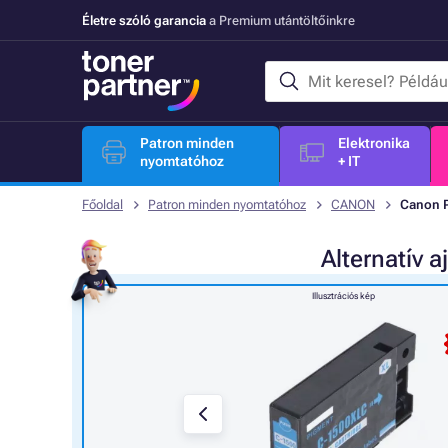
Életre szóló garancia
a Premium utántöltőinkre
Patron minden
Elektronika
nyomtatóhoz
+ IT
Főoldal
Patron minden nyomtatóhoz
CANON
Canon P
Alternatív
a
Illusztrációs kép