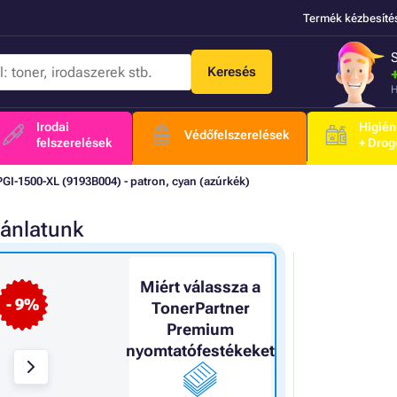
Termék kézbesíté
Keresés
H
Irodai
Higién
Védőfelszerelések
felszerelések
+ Drog
GI-1500-XL (9193B004) - patron, cyan (azúrkék)
jánlatunk
Miért válassza a
- 9%
TonerPartner
Premium
nyomtatófestékeket