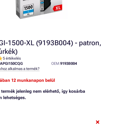
I-1500-XL (9193B004) - patron,
úrkék)
5 értékelés
CAPGI150CQG
OEM:
9193B004
khoz alkalmas a termék?
alában 12 munkanapon belül
t termék jelenleg nem elérhető, így kosárba
m lehetséges.