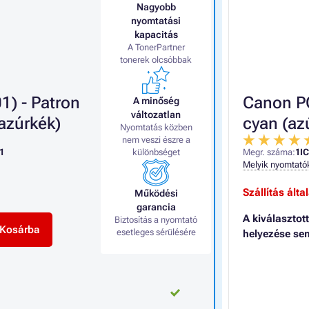
Nagyobb
nyomtatási
kapacitás
A TonerPartner
tonerek olcsóbbak
) - Patron
Canon PG
A minőség
változatlan
azúrkék)
cyan (az
Nyomtatás közben
nem veszi észre a
1
különbséget
Megr. száma:
1I
Melyik nyomtató
Szállítás ált
Működési
garancia
A kiválasztot
Biztosítás a nyomtató
Kosárba
esetleges sérülésére
helyezése se