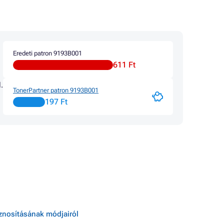
Eredeti patron 9193B001
611 Ft
.
TonerPartner patron 9193B001
197 Ft
sznosításának módjairól