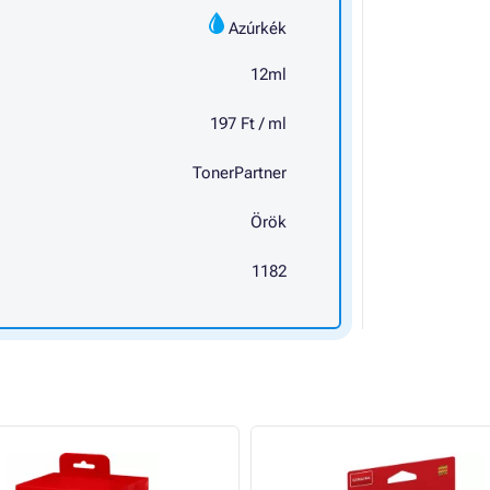
Azúrkék
12ml
197 Ft / ml
TonerPartner
Örök
1182