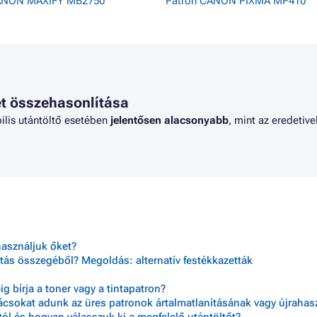
ANON MAXIFY MB2750
Patron CANON PIXMA MP410
t összehasonlítása
ilis utántöltő esetében
jelentősen alacsonyabb
, mint az eredetivel
használjuk őket?
tás összegéből? Megoldás: alternatív festékkazetták
 bírja a toner vagy a tintapatron?
nácsokat adunk az üres patronok ártalmatlanításának vagy újraha