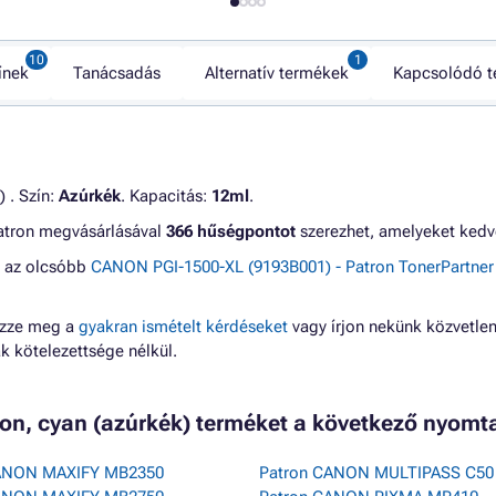
ínek
Tanácsadás
Alternatív termékek
Kapcsolódó 
) . Szín:
Azúrkék
. Kapacitás:
12ml
.
 patron megvásárlásával
366 hűségpontot
szerezhet, amelyeket kedv
g az olcsóbb
CANON PGI-1500-XL (9193B001) - Patron TonerPartner
ézze meg a
gyakran ismételt kérdéseket
vagy írjon nekünk közvetlen
 kötelezettsége nélkül.
ron, cyan (azúrkék) terméket a következő nyomt
ANON MAXIFY MB2350
Patron CANON MULTIPASS C50