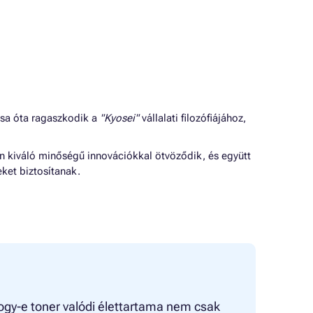
ása óta ragaszkodik a
"Kyosei"
vállalati filozófiájához,
jn kiváló minőségű innovációkkal ötvöződik, és együtt
ket biztosítanak.
ogy-e toner valódi élettartama nem csak