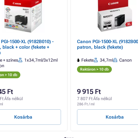
PGI-1500-XL (9182B010) -
Canon PGI-1500-XL (9182B00
 black + color (fekete +
patron, black (fekete)
)
e + színes
1x34,7ml/3x12ml
Fekete
34,7ml
Canon
on
Raktáron > 10 db
on > 10 db
45 Ft
9 915 Ft
Ft Áfa nélkül
7 807 Ft Áfa nélkül
ml
286 Ft / ml
Kosárba
Kosárba