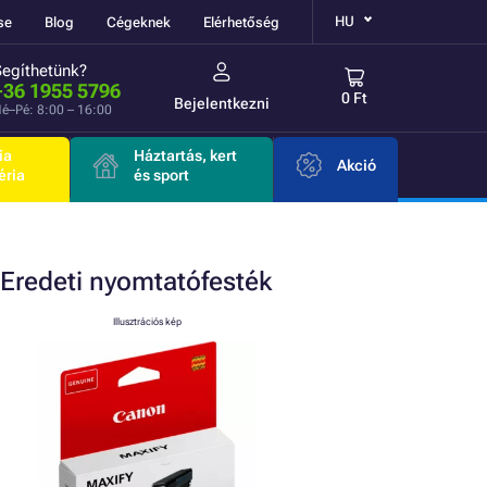
HU
se
Blog
Cégeknek
Elérhetőség
Segíthetünk?
+36 1955 5796
0 Ft
Bejelentkezni
é–Pé: 8:00 – 16:00
ia
Háztartás, kert
Akció
éria
és sport
Eredeti
nyomtatófesték
Illusztrációs kép