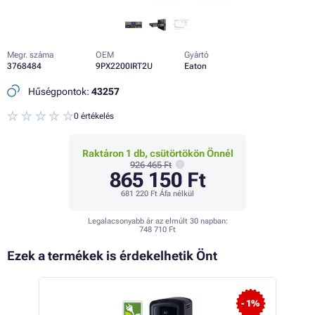
Megr. száma
OEM
Gyártó
3768484
9PX2200IRT2U
Eaton
Hűségpontok:
43257
0 értékelés
Raktáron 1 db, csütörtökön Önnél
926 465 Ft
865 150 Ft
681 220 Ft
Áfa nélkül
Legalacsonyabb ár az elmúlt 30 napban:
748 710 Ft
Ezek a termékek is érdekelhetik Önt
- 1%