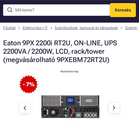
Keresés
Menü
Főoldal
Elektronika + IT
Számítógépek, laptopok és táblagépek
Számító
Eaton 9PX 2200i RT2U, ON-LINE, UPS
2200VA / 2200W, LCD, rack/tower
(megvásárolható 9PXEBM72RT2U)
Illusztrációs kép
- 7%