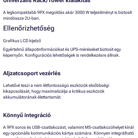
Univerzális Rack/Tower kialakítás
A legkompaktabb 9PX megoldás akár 3000 W teljesítményt is biztosít
mindössze 2U-ban.
Ellenőrizhetőség
Grafikus LCD kijelző
Egyértelmű állapotinformációkat és UPS-méréseket biztosít egy
képernyőn. Konfigurációs lehetőségek is rendelkezésre állnak.
Aljzatcsoport vezérlés
Lehetővé teszi a nem létfontosságú eszközök elsőbbségi
kikapcsolását, hogy maximalizálja a kritikus eszközök
akkumulátorának élettartamát.
Könnyű integráció
A 9PX soros és USB-csatlakozást, valamint MS-csatlakozóhelyet kínál
egy opcionális kommunikációs kártya számára. Könnyen integrálható