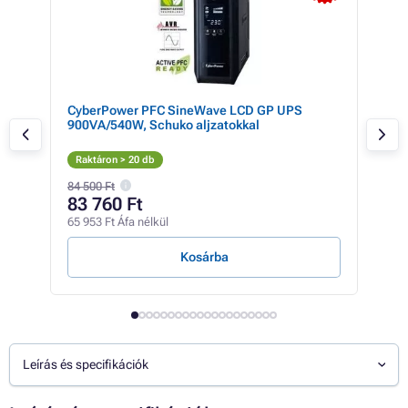
mm,
CyberPower PFC SineWave LCD GP UPS
EUR
900VA/540W, Schuko aljzatokkal
inte
Raktáron > 20 db
Rak
84 500 Ft
83 760 Ft
40
65 953 Ft Áfa nélkül
31 5
Kosárba
Leírás és specifikációk