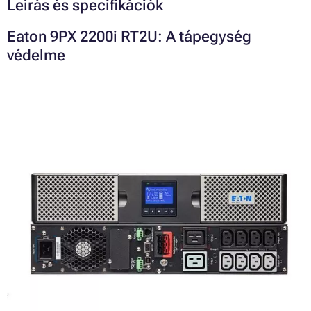
Leírás és specifikációk
Eaton 9PX 2200i RT2U: A tápegység
védelme