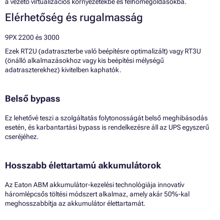
a vezető virtualizációs környezetekbe és felhőmegoldásokba.
Elérhetőség és rugalmasság
9PX 2200 és 3000
Ezek RT2U (adatraszterbe való beépítésre optimalizált) vagy RT3U
(önálló alkalmazásokhoz vagy kis beépítési mélységű
adatraszterekhez) kivitelben kaphatók.
Belső bypass
Ez lehetővé teszi a szolgáltatás folytonosságát belső meghibásodás
esetén, és karbantartási bypass is rendelkezésre áll az UPS egyszerű
cseréjéhez.
Hosszabb élettartamú akkumulátorok
Az Eaton ABM akkumulátor-kezelési technológiája innovatív
háromlépcsős töltési módszert alkalmaz, amely akár 50%-kal
meghosszabbítja az akkumulátor élettartamát.