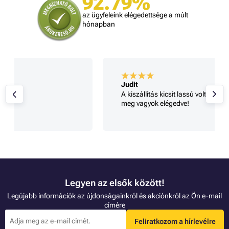
92.79%
az ügyfeleink elégedettsége a múlt
hónapban
Judit
A kiszállítás kicsit lassú volt, egyébként mindennel
meg vagyok elégedve!
Legyen az elsők között!
Legújabb információk az újdonságainkról és akciónkról az Ön e-mail
címére
Feliratkozom a hírlevélre