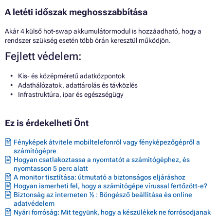
A letéti időszak meghosszabbítása
Akár 4 külső hot-swap akkumulátormodul is hozzáadható, hogy a
rendszer szükség esetén több órán keresztül működjön.
Fejlett védelem:
Kis- és középméretű adatközpontok
Adathálózatok, adattárolás és távközlés
Infrastruktúra, ipar és egészségügy
Ez is érdekelheti Önt
Fényképek átvitele mobiltelefonról vagy fényképezőgépről a
számítógépre
Hogyan csatlakoztassa a nyomtatót a számítógéphez, és
nyomtasson 5 perc alatt
A monitor tisztítása: útmutató a biztonságos eljáráshoz
Hogyan ismerheti fel, hogy a számítógépe vírussal fertőzött-e?
Biztonság az interneten ½ : Böngésző beállítása és online
adatvédelem
Nyári forróság: Mit tegyünk, hogy a készülékek ne forrósodjanak