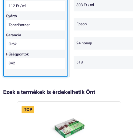
803 Ft / ml
112 Ft / ml
Gyártó
Epson
TonerPartner
Garancia
24 hónap
Örök
Hűségpontok
518
842
Ezek a termékek is érdekelhetik Önt
TOP
 41%