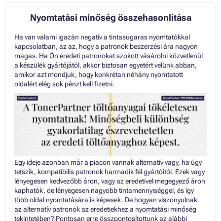
Nyomtatási minőség összehasonlítása
Ha van valami igazán negatív a tintasugaras nyomtatókkal
kapcsolatban, az az, hogy a patronok beszerzési ára nagyon
magas. Ha Ön eredeti patronokat szokott vásárolni közvetlenül
a készülék gyártójától, akkor biztosan egyetért velünk abban,
amikor azt mondjuk, hogy konkrétan néhány nyomtatott
oldalért elég sok pénzt kell fizetni.
Egy ideje azonban már a piacon vannak alternatív vagy, ha úgy
tetszik, kompatibilis patronok harmadik fél gyártóitól. Ezek vagy
lényegesen kedvezőbb áron, vagy az eredetivel megegyező áron
kaphatók, de lényegesen nagyobb tintamennyiséggel, és így
több oldal nyomtatására is képesek. De hogyan viszonyulnak
az alternatív patronok az eredetiekhez a nyomtatási minőség
tekintetében? Pontosan erre összpontosítottunk az alábbi