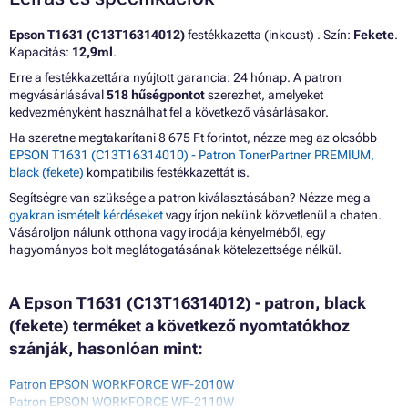
Epson T1631 (C13T16314012)
festékkazetta (inkoust) . Szín:
Fekete
.
Kapacitás:
12,9ml
.
Erre a festékkazettára nyújtott garancia: 24 hónap. A patron
megvásárlásával
518 hűségpontot
szerezhet, amelyeket
kedvezményként használhat fel a következő vásárlásakor.
Ha szeretne megtakarítani 8 675 Ft forintot, nézze meg az olcsóbb
EPSON T1631 (C13T16314010) - Patron TonerPartner PREMIUM,
black (fekete)
kompatibilis festékkazettát is.
Segítségre van szüksége a patron kiválasztásában? Nézze meg a
gyakran ismételt kérdéseket
vagy írjon nekünk közvetlenül a chaten.
Vásároljon nálunk otthona vagy irodája kényelméből, egy
hagyományos bolt meglátogatásának kötelezettsége nélkül.
A Epson T1631 (C13T16314012) - patron, black
(fekete) terméket a következő nyomtatókhoz
szánják, hasonlóan mint:
Patron EPSON WORKFORCE WF-2010W
Patron EPSON WORKFORCE WF-2110W