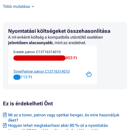
Patron EPSON WORKFORCE WF-2500 SERIES
Több mutatása
Patron EPSON WORKFORCE WF-2510WF
Patron EPSON WORKFORCE WF-2520NF
Patron EPSON WORKFORCE WF-2530WF
Patron EPSON WORKFORCE WF-2540WF
Nyomtatási költségeket összehasonlítása
Patron EPSON WORKFORCE WF-2630
Patron EPSON WORKFORCE WF-2630WF
A ml-enkénti költség a kompatibilis utántöltő esetében
Patron EPSON WORKFORCE WF-2650DWF
jelentősen alacsonyabb
, mint az eredetivel.
Patron EPSON WORKFORCE WF-2660DWF
Eredeti patron C13T16314010
Patron EPSON WORKFORCE WF-2750DWF
803 Ft
Patron EPSON WORKFORCE WF-2760
Patron EPSON WORKFORCE WF-2760DWF
TonerPartner patron C13T16314010
112 Ft
Ez is érdekelheti Önt
Mi az a toner, patron vagy optikai henger, és mire használjuk
őket?
Hogyan lehet megtakarítani akár 80 %-ot a nyomtatás