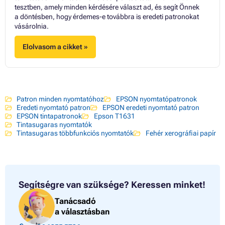
tesztben, amely minden kérdésére választ ad, és segít Önnek
a döntésben, hogy érdemes-e továbbra is eredeti patronokat
vásárolnia.
Elolvasom a cikket »
Patron minden nyomtatóhoz
EPSON nyomtatópatronok
Eredeti nyomtató patron
EPSON eredeti nyomtató patron
EPSON tintapatronok
Epson T1631
Tintasugaras nyomtatók
Tintasugaras többfunkciós nyomtatók
Fehér xerográfiai papír
Segítségre van szüksége?
Keressen minket!
Tanácsadó
a választásban