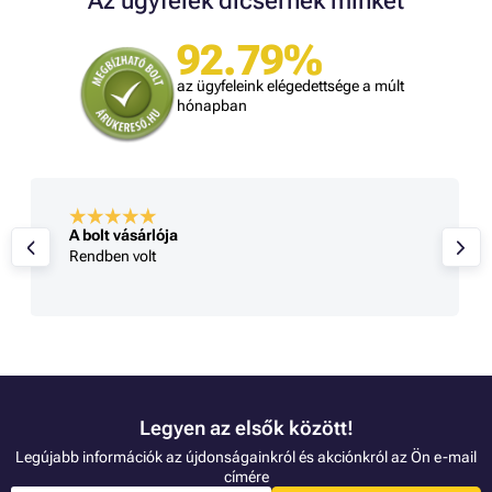
Az ügyfelek dicsérnek minket
92.79%
az ügyfeleink elégedettsége a múlt
hónapban
A bolt vásárlója
Rendben volt
Legyen az elsők között!
Legújabb információk az újdonságainkról és akciónkról az Ön e-mail
címére