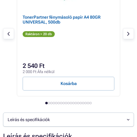
TonerPartner fénymásoló papír A4 80GR
Eps
UNIVERSAL, 500db
(az
Az
Raktáron > 20 db
Rak
4 49
4 
2 540 Ft
3 33
2 000 Ft Áfa nélkül
1 365
Kosárba
Leírás és specifikációk
Leírás és specifikációk