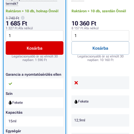
termék?
Raktáron > 10 db,
holnap Önnél
Raktáron > 10 db,
szerdán Önnél
1 740 Ft
1 685 Ft
10 360 Ft
1 327 Ft
Áfa nélkül
8 157 Ft
Áfa nélkül
Kosárba
Kosárba
Legalacsonyabb ár az elmúlt 30
Legalacsonyabb ár az elmúlt 30
napban:
1 590 Ft
napban:
10 160 Ft
Garancia a nyomtatósérülés ellen
Szín
Fekete
Fekete
Kapacitás
12,9ml
15ml
Egységár