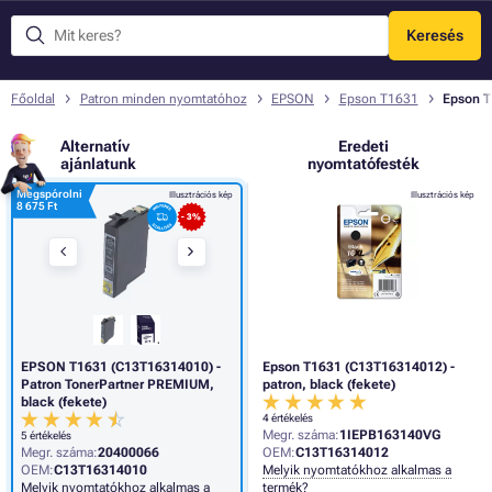
Keresés
Menü
Főoldal
Patron minden nyomtatóhoz
EPSON
Epson T1631
Epson T
Alternatív
Eredeti
ajánlatunk
nyomtatófesték
Megspórolni
Illusztrációs kép
Illusztrációs kép
8 675 Ft
- 3%
EPSON T1631 (C13T16314010) -
Epson T1631 (C13T16314012) -
Patron TonerPartner PREMIUM,
patron, black (fekete)
black (fekete)
4 értékelés
Megr. száma:
1IEPB163140VG
5 értékelés
Megr. száma:
20400066
OEM:
C13T16314012
OEM:
C13T16314010
Melyik nyomtatókhoz alkalmas a
Melyik nyomtatókhoz alkalmas a
termék?