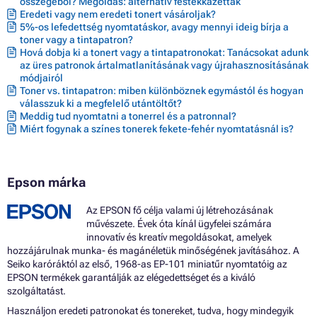
összegéből? Megoldás: alternatív festékkazetták
Eredeti vagy nem eredeti tonert vásároljak?
5%-os lefedettség nyomtatáskor, avagy mennyi ideig bírja a
toner vagy a tintapatron?
Hová dobja ki a tonert vagy a tintapatronokat: Tanácsokat adunk
az üres patronok ártalmatlanításának vagy újrahasznosításának
módjairól
Toner vs. tintapatron: miben különböznek egymástól és hogyan
válasszuk ki a megfelelő utántöltőt?
Meddig tud nyomtatni a tonerrel és a patronnal?
Miért fogynak a színes tonerek fekete-fehér nyomtatásnál is?
Epson márka
Az EPSON fő célja valami új létrehozásának
művészete. Évek óta kínál ügyfelei számára
innovatív és kreatív megoldásokat, amelyek
hozzájárulnak munka- és magánéletük minőségének javításához. A
Seiko karóráktól az első, 1968-as EP-101 miniatűr nyomtatóig az
EPSON termékek garantálják az elégedettséget és a kiváló
szolgáltatást.
Használjon eredeti patronokat és tonereket, tudva, hogy mindegyik