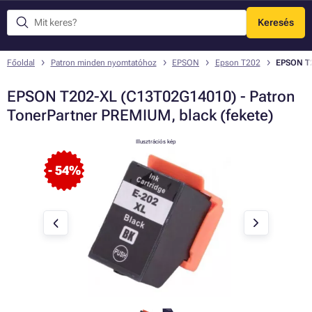
Keresés
Menü
Főoldal
Patron minden nyomtatóhoz
EPSON
Epson T202
EPSON T2
EPSON T202-XL (C13T02G14010) - Patron
TonerPartner PREMIUM, black (fekete)
Illusztrációs kép
- 54%