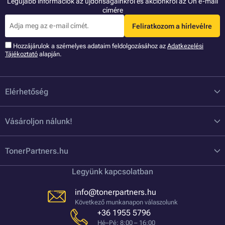
Legújabb információk az újdonságainkról és akciónkról az Ön e-mail
címére
Feliratkozom a hírlevélre
Hozzájárulok a szémelyes adataim feldolgozásához az
Adatkezelési
Tájékoztató
alapján.
Elérhetőség
Vásároljon nálunk!
TonerPartners.hu
Legyünk kapcsolatban
info@tonerpartners.hu
Következő munkanapon válaszolunk
+36 1955 5796
Hé–Pé: 8:00 – 16:00