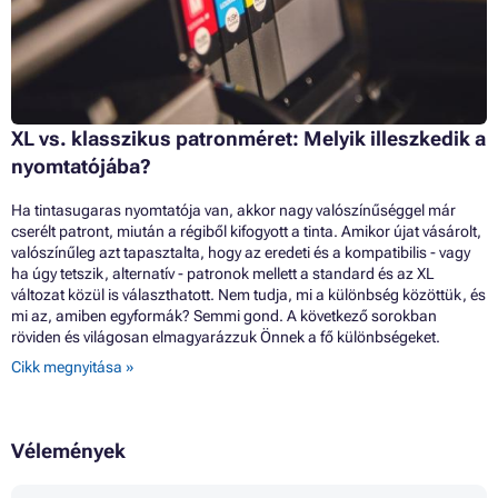
XL vs. klasszikus patronméret: Melyik illeszkedik a
nyomtatójába?
Ha tintasugaras nyomtatója van, akkor nagy valószínűséggel már
cserélt patront, miután a régiből kifogyott a tinta. Amikor újat vásárolt,
valószínűleg azt tapasztalta, hogy az eredeti és a kompatibilis - vagy
ha úgy tetszik, alternatív - patronok mellett a standard és az XL
változat közül is választhatott. Nem tudja, mi a különbség közöttük, és
mi az, amiben egyformák? Semmi gond. A következő sorokban
röviden és világosan elmagyarázzuk Önnek a fő különbségeket.
Cikk megnyitása »
Vélemények