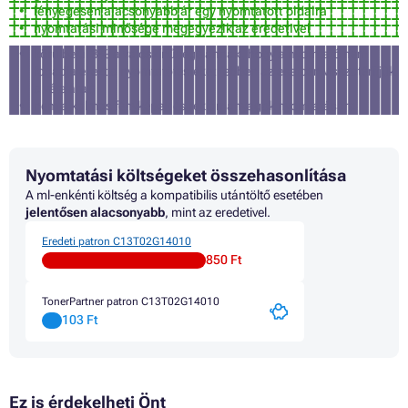
lényegesen alacsonyabb ár egy nyomtatott oldalra
nyomtatási minősége megegyezik az eredetivel
körülbelül 3% a valószínűsége annak, hogy a nyomtató nem
fogadja el ezt a nyomtatófestéket (ebben az esetben visszatérítjük
a vételárat)
nem alkalmas fényképek és reklámanyagok nyomtatására
Nyomtatási költségeket összehasonlítása
A ml-enkénti költség a kompatibilis utántöltő esetében
jelentősen alacsonyabb
, mint az eredetivel.
Eredeti patron C13T02G14010
850 Ft
TonerPartner patron C13T02G14010
103 Ft
Ez is érdekelheti Önt