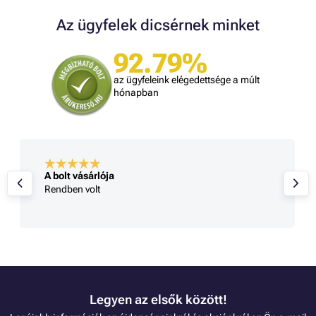
Az ügyfelek dicsérnek minket
92.79%
az ügyfeleink elégedettsége a múlt
hónapban
A bolt vásárlója
Rendben volt
Legyen az elsők között!