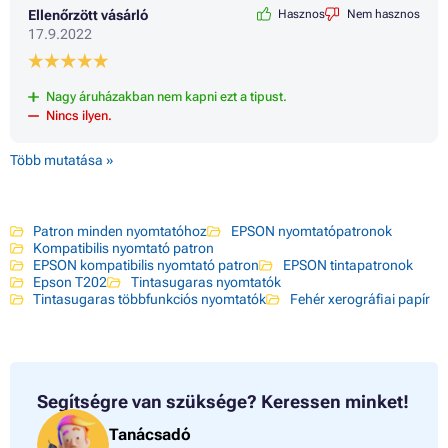
Ellenőrzött vásárló
Hasznos
Nem hasznos
17.9.2022
Nagy áruházakban nem kapni ezt a tipust.
Nincs ilyen.
Több mutatása »
Patron minden nyomtatóhoz
EPSON nyomtatópatronok
Kompatibilis nyomtató patron
EPSON kompatibilis nyomtató patron
EPSON tintapatronok
Epson T202
Tintasugaras nyomtatók
Tintasugaras többfunkciós nyomtatók
Fehér xerográfiai papír
Segítségre van szüksége?
Keressen minket!
Tanácsadó