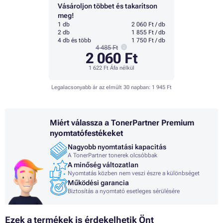
Vásároljon többet és takarítson
meg!
1 db
2 060 Ft / db
2 db
1 855 Ft / db
4 db és több
1 750 Ft / db
4 485 Ft
2 060 Ft
1 622 Ft
Áfa nélkül
Legalacsonyabb ár az elmúlt 30 napban:
1 945 Ft
Miért válassza a TonerPartner Premium
nyomtatófestékeket
Nagyobb nyomtatási kapacitás
A TonerPartner tonerek olcsóbbak
A minőség változatlan
Nyomtatás közben nem veszi észre a különbséget
Működési garancia
Biztosítás a nyomtató esetleges sérülésére
Ezek a termékek is érdekelhetik Önt