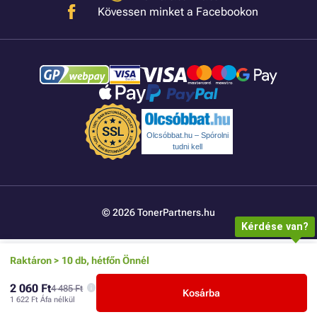
Kövessen minket a Facebookon
Olcsóbbat.hu – Spórolni
tudni kell
© 2026 TonerPartners.hu
Kérdése van?
Raktáron > 10 db, hétfőn Önnél
2 060 Ft
4 485 Ft
Kosárba
1 622 Ft
Áfa nélkül