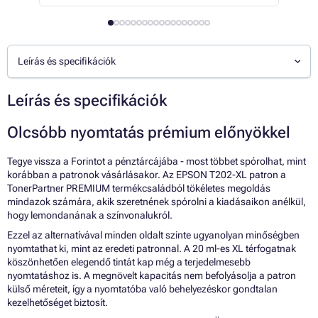
Leírás és specifikációk
Leírás és specifikációk
Olcsóbb nyomtatás prémium előnyökkel
Tegye vissza a Forintot a pénztárcájába - most többet spórolhat, mint
korábban a patronok vásárlásakor. Az EPSON T202-XL patron a
TonerPartner PREMIUM termékcsaládból tökéletes megoldás
mindazok számára, akik szeretnének spórolni a kiadásaikon anélkül,
hogy lemondanának a színvonalukról.
Ezzel az alternatívával minden oldalt szinte ugyanolyan minőségben
nyomtathat ki, mint az eredeti patronnal. A 20 ml-es XL térfogatnak
köszönhetően elegendő tintát kap még a terjedelmesebb
nyomtatáshoz is. A megnövelt kapacitás nem befolyásolja a patron
külső méreteit, így a nyomtatóba való behelyezéskor gondtalan
kezelhetőséget biztosít.