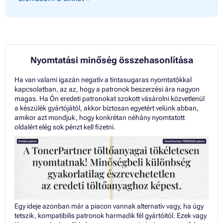
Nyomtatási minőség összehasonlítása
Ha van valami igazán negatív a tintasugaras nyomtatókkal
kapcsolatban, az az, hogy a patronok beszerzési ára nagyon
magas. Ha Ön eredeti patronokat szokott vásárolni közvetlenül
a készülék gyártójától, akkor biztosan egyetért velünk abban,
amikor azt mondjuk, hogy konkrétan néhány nyomtatott
oldalért elég sok pénzt kell fizetni.
Egy ideje azonban már a piacon vannak alternatív vagy, ha úgy
tetszik, kompatibilis patronok harmadik fél gyártóitól. Ezek vagy