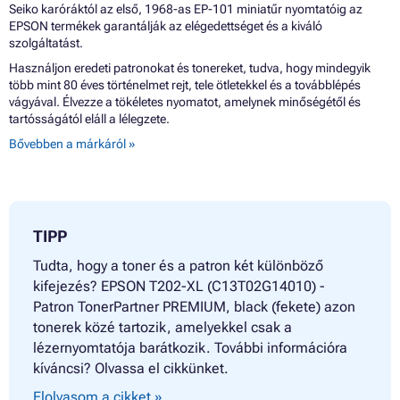
Seiko karóráktól az első, 1968-as EP-101 miniatűr nyomtatóig az
EPSON termékek garantálják az elégedettséget és a kiváló
szolgáltatást.
Használjon eredeti patronokat és tonereket, tudva, hogy mindegyik
több mint 80 éves történelmet rejt, tele ötletekkel és a továbblépés
vágyával. Élvezze a tökéletes nyomatot, amelynek minőségétől és
tartósságától eláll a lélegzete.
Bővebben a márkáról »
TIPP
Tudta, hogy a toner és a patron két különböző
kifejezés? EPSON T202-XL (C13T02G14010) -
Patron TonerPartner PREMIUM, black (fekete) azon
tonerek közé tartozik, amelyekkel csak a
lézernyomtatója barátkozik. További információra
kíváncsi? Olvassa el cikkünket.
Elolvasom a cikket »