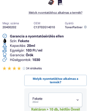
Melyik nyomtatókhoz alkalmas a termék?
Megr. száma
OEM
Gyártó
20400202
C13T02G14010
TonerPartner
Garancia a nyomtatósérülés ellen
Szín:
Fekete
Kapacitás:
20ml
Egységár:
103 Ft / ml
Garancia:
Örök
Hűségpontok:
1030
34 értékelés
Melyik nyomtatókhoz alkalmas a
termék?
Fekete
20ml
Raktáron > 10 db, hétfőn Önnél