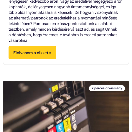
lényegesen kedvezőbb áron, vagy az eredetivel megegyező áron
kaphatók, de lényegesen nagyobb tintamennyiséggel, és így
több oldal nyomtatására is képesek. De hogyan viszonyulnak
az alternatív patronok az eredetiekhez a nyomtatási minőség
tekintetében? Pontosan erre összpontosítottunk az alábbi
tesztben, amely minden kérdésére választ ad, és segít Önnek
a döntésben, hogy érdemes-e továbbra is eredeti patronokat
vásárolnia.
Elolvasom a cikket »
2 perces olvasmány