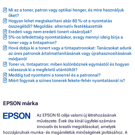
Mi az a toner, patron vagy optikai henger, és mire használjuk
őket?
Hogyan lehet megtakarítani akár 80 %-ot a nyomtatás
összegéből? Megoldás: alternatív festékkazetták
Eredeti vagy nem eredeti tonert vásároljak?
5%-os lefedettség nyomtatáskor, avagy mennyi ideig bírja a
toner vagy a tintapatron?
Hová dobja ki a tonert vagy a tintapatronokat: Tanácsokat adunk
az üres patronok ártalmatlanításának vagy újrahasznosításának
módjairól
Toner vs. tintapatron: miben különböznek egymástól és hogyan
válasszuk ki a megfelelő utántöltőt?
Meddig tud nyomtatni a tonerrel és a patronnal?
Miért fogynak a színes tonerek fekete-fehér nyomtatásnál is?
EPSON márka
Az EPSON fő célja valami új létrehozásának
művészete. Évek óta kínál ügyfelei számára
innovatív és kreatív megoldásokat, amelyek
hozzájárulnak munka- és magánéletük minőségének javításához. A