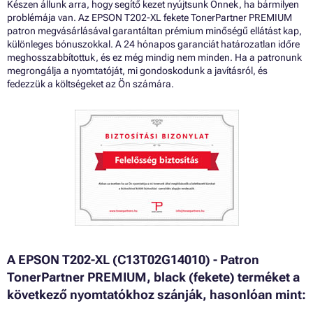
Készen állunk arra, hogy segítő kezet nyújtsunk Önnek, ha bármilyen
problémája van. Az EPSON T202-XL fekete TonerPartner PREMIUM
patron megvásárlásával garantáltan prémium minőségű ellátást kap,
különleges bónuszokkal. A 24 hónapos garanciát határozatlan időre
meghosszabbítottuk, és ez még mindig nem minden. Ha a patronunk
megrongálja a nyomtatóját, mi gondoskodunk a javításról, és
fedezzük a költségeket az Ön számára.
A EPSON T202-XL (C13T02G14010) - Patron
TonerPartner PREMIUM, black (fekete) terméket a
következő nyomtatókhoz szánják, hasonlóan mint: