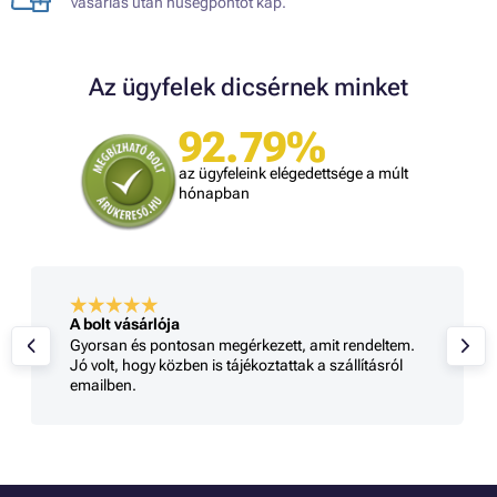
vásárlás után hűségpontot kap.
Az ügyfelek dicsérnek minket
92.79%
az ügyfeleink elégedettsége a múlt
hónapban
A bolt vásárlója
Gyorsan és pontosan megérkezett, amit rendeltem.
Jó volt, hogy közben is tájékoztattak a szállításról
emailben.