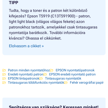
TIPP
Tudta, hogy a toner és a patron két különböző
kifejezés? Epson T5919 (C13T591900) - patron,
light light black (világos világos fekete) azon
patronokhoz tartozik, amelyekkel csak tintasugaras
nyomtatója barátkozik. További információra
kíváncsi? Olvassa el cikkünket.
Elolvasom a cikket »
Patron minden nyomtatóhoz
EPSON nyomtatópatronok
Eredeti nyomtató patron
EPSON eredeti nyomtató patron
EPSON tintapatronok
Tintasugaras nyomtatók
Tintasugaras többfunkciós nyomtatók
Fehér xerográfiai papír
Segítségre van szüksége?
Keressen minket!