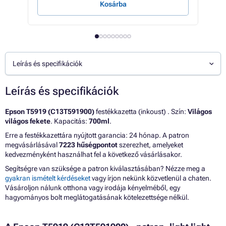
Kosárba
E
Leírás és specifikációk
Leírás és specifikációk
Epson T5919 (C13T591900)
festékkazetta (inkoust) . Szín:
Világos
világos fekete
. Kapacitás:
700ml
.
Erre a festékkazettára nyújtott garancia: 24 hónap. A patron
megvásárlásával
7223 hűségpontot
szerezhet, amelyeket
kedvezményként használhat fel a következő vásárlásakor.
Segítségre van szüksége a patron kiválasztásában? Nézze meg a
gyakran ismételt kérdéseket
vagy írjon nekünk közvetlenül a chaten.
Vásároljon nálunk otthona vagy irodája kényelméből, egy
hagyományos bolt meglátogatásának kötelezettsége nélkül.