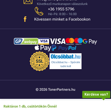
Következő munkanapon válaszolunk
+36 1955 5796
Hé–Pé: 8:00 – 16:00
Kövessen minket a Facebookon
Olcsóbbat.hu – Spórolni
tudni kell
© 2026 TonerPartners.hu
Kérdése van?
Raktáron 1 db, csütörtökön Önnél