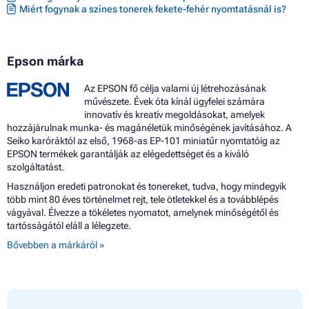
Miért fogynak a színes tonerek fekete-fehér nyomtatásnál is?
Epson márka
Az EPSON fő célja valami új létrehozásának
művészete. Évek óta kínál ügyfelei számára
innovatív és kreatív megoldásokat, amelyek
hozzájárulnak munka- és magánéletük minőségének javításához. A
Seiko karóráktól az első, 1968-as EP-101 miniatűr nyomtatóig az
EPSON termékek garantálják az elégedettséget és a kiváló
szolgáltatást.
Használjon eredeti patronokat és tonereket, tudva, hogy mindegyik
több mint 80 éves történelmet rejt, tele ötletekkel és a továbblépés
vágyával. Élvezze a tökéletes nyomatot, amelynek minőségétől és
tartósságától eláll a lélegzete.
Bővebben a márkáról »