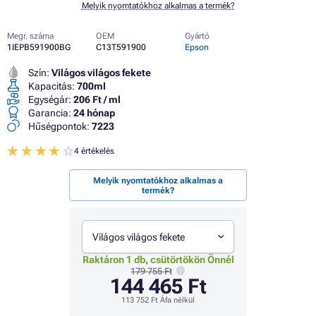
Melyik nyomtatókhoz alkalmas a termék?
Megr. száma
OEM
Gyártó
1IEPB591900BG
C13T591900
Epson
Szín:
Világos világos fekete
Kapacitás:
700ml
Egységár:
206 Ft / ml
Garancia:
24 hónap
Hűségpontok:
7223
4 értékelés
Melyik nyomtatókhoz alkalmas a
termék?
Világos világos fekete
Raktáron 1 db, csütörtökön Önnél
179 755 Ft
144 465 Ft
113 752 Ft
Áfa nélkül