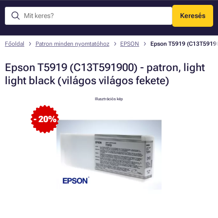
Keresés
Menü
Főoldal
Patron minden nyomtatóhoz
EPSON
Epson T5919 (C13T591900) 
Epson T5919 (C13T591900) - patron, light
light black (világos világos fekete)
Illusztrációs kép
- 20%