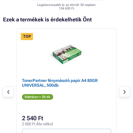
Legalacsonyabb ár az elmúlt 30 napban:
134 630 Ft
Ezek a termékek is érdekelhetik Önt
TOP
 20%
TonerPartner fénymásoló papír A4 80GR
Eps
UNIVERSAL, 500db
(az
Az
Raktáron > 20 db
Elé
179 
13
2 540 Ft
106 
2 000 Ft Áfa nélkül
192 F