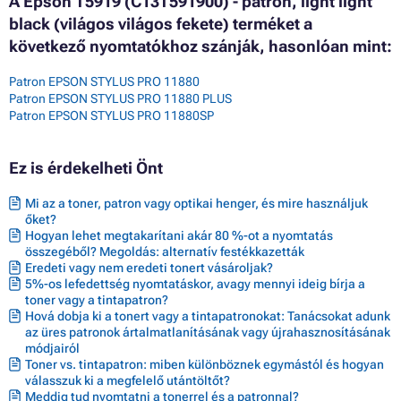
A Epson T5919 (C13T591900) - patron, light light
black (világos világos fekete) terméket a
következő nyomtatókhoz szánják, hasonlóan mint:
Patron EPSON STYLUS PRO 11880
Patron EPSON STYLUS PRO 11880 PLUS
Patron EPSON STYLUS PRO 11880SP
Ez is érdekelheti Önt
Mi az a toner, patron vagy optikai henger, és mire használjuk
őket?
Hogyan lehet megtakarítani akár 80 %-ot a nyomtatás
összegéből? Megoldás: alternatív festékkazetták
Eredeti vagy nem eredeti tonert vásároljak?
5%-os lefedettség nyomtatáskor, avagy mennyi ideig bírja a
toner vagy a tintapatron?
Hová dobja ki a tonert vagy a tintapatronokat: Tanácsokat adunk
az üres patronok ártalmatlanításának vagy újrahasznosításának
módjairól
Toner vs. tintapatron: miben különböznek egymástól és hogyan
válasszuk ki a megfelelő utántöltőt?
Meddig tud nyomtatni a tonerrel és a patronnal?