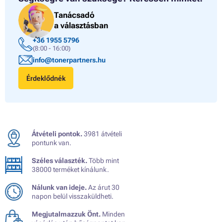
Tanácsadó
a választásban
+36 1955 5796
(8:00 - 16:00)
info@tonerpartners.hu
Érdeklődnék
Átvételi pontok.
3981 átvételi
pontunk van.
Széles választék.
Több mint
38000 terméket kínálunk.
Nálunk van ideje.
Az árut 30
napon belül visszaküldheti.
Megjutalmazzuk Önt.
Minden