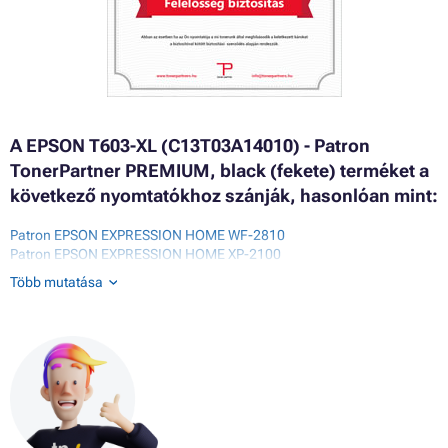
A EPSON T603-XL (C13T03A14010) - Patron
TonerPartner PREMIUM, black (fekete) terméket a
következő nyomtatókhoz szánják, hasonlóan mint:
Patron EPSON EXPRESSION HOME WF-2810
Patron EPSON EXPRESSION HOME XP-2100
Patron EPSON EXPRESSION HOME XP-2100 SERIES
Több mutatása
Patron EPSON EXPRESSION HOME XP-2105
Patron EPSON EXPRESSION HOME XP-2150
Patron EPSON EXPRESSION HOME XP-2155
Patron EPSON EXPRESSION HOME XP-3100
Patron EPSON EXPRESSION HOME XP-3100 SERIES
Patron EPSON EXPRESSION HOME XP-3105
Patron EPSON EXPRESSION HOME XP-3150
Patron EPSON EXPRESSION HOME XP-3155
Patron EPSON EXPRESSION HOME XP-4100