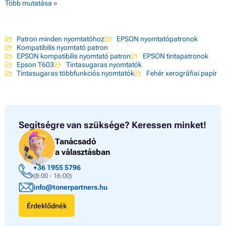
Több mutatása »
Patron minden nyomtatóhoz
EPSON nyomtatópatronok
Kompatibilis nyomtató patron
EPSON kompatibilis nyomtató patron
EPSON tintapatronok
Epson T603
Tintasugaras nyomtatók
Tintasugaras többfunkciós nyomtatók
Fehér xerográfiai papír
Segítségre van szüksége?
Keressen minket!
Tanácsadó
a választásban
+36 1955 5796
(8:00 - 16:00)
info@tonerpartners.hu
Érdeklődnék