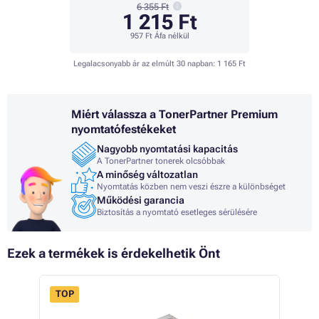
6 355 Ft
1 215 Ft
957 Ft
Áfa nélkül
Legalacsonyabb ár az elmúlt 30 napban:
1 165 Ft
Miért válassza a TonerPartner Premium
nyomtatófestékeket
Nagyobb nyomtatási kapacitás
A TonerPartner tonerek olcsóbbak
A minőség változatlan
Nyomtatás közben nem veszi észre a különbséget
Működési garancia
Biztosítás a nyomtató esetleges sérülésére
Ezek a termékek is érdekelhetik Önt
TOP