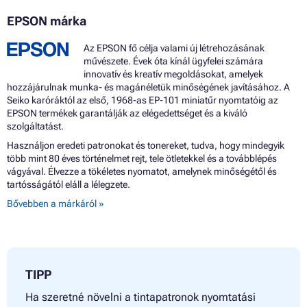
EPSON márka
Az EPSON fő célja valami új létrehozásának
művészete. Évek óta kínál ügyfelei számára
innovatív és kreatív megoldásokat, amelyek
hozzájárulnak munka- és magánéletük minőségének javításához. A
Seiko karóráktól az első, 1968-as EP-101 miniatűr nyomtatóig az
EPSON termékek garantálják az elégedettséget és a kiváló
szolgáltatást.
Használjon eredeti patronokat és tonereket, tudva, hogy mindegyik
több mint 80 éves történelmet rejt, tele ötletekkel és a továbblépés
vágyával. Élvezze a tökéletes nyomatot, amelynek minőségétől és
tartósságától eláll a lélegzete.
Bővebben a márkáról »
TIPP
Ha szeretné növelni a tintapatronok nyomtatási