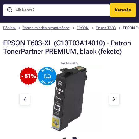
Keresés
Menü
Főoldal
Patron minden nyomtatóhoz
EPSON
Epson T603
EPSON T6
EPSON T603-XL (C13T03A14010) - Patron
TonerPartner PREMIUM, black (fekete)
Illusztrációs kép
- 81%