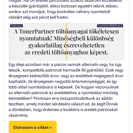
magas. Ha Ön eredeti patronokat szokott vásárolni közvetlenül
a készülék gyártójától, akkor biztosan egyetért velünk abban,
amikor azt mondjuk, hogy konkrétan néhány nyomtatott
oldalért elég sok pénzt kell fizetni.
Egy ideje azonban már a piacon vannak alternatív vagy, ha úgy
tetszik, kompatibilis patronok harmadik fél gyártóitól. Ezek vagy
lényegesen kedvezőbb áron, vagy az eredetivel megegyező áron
kaphatók, de lényegesen nagyobb tintamennyiséggel, és így
több oldal nyomtatására is képesek. De hogyan viszonyulnak
az alternatív patronok az eredetiekhez a nyomtatási minőség
tekintetében? Pontosan erre összpontosítottunk az alábbi
tesztben, amely minden kérdésére választ ad, és segít Önnek
a döntésben, hogy érdemes-e továbbra is eredeti patronokat
vásárolnia.
Elolvasom a cikket »