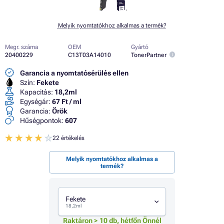
Melyik nyomtatókhoz alkalmas a termék?
Megr. száma
OEM
Gyártó
20400229
C13T03A14010
TonerPartner
Garancia a nyomtatósérülés ellen
Szín:
Fekete
Kapacitás:
18,2ml
Egységár:
67 Ft / ml
Garancia:
Örök
Hűségpontok:
607
22 értékelés
Melyik nyomtatókhoz alkalmas a
termék?
Fekete
18,2ml
Raktáron > 10 db, hétfőn Önnél