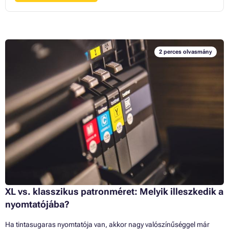
2 perces olvasmány
XL vs. klasszikus patronméret: Melyik illeszkedik a
nyomtatójába?
Ha tintasugaras nyomtatója van, akkor nagy valószínűséggel már