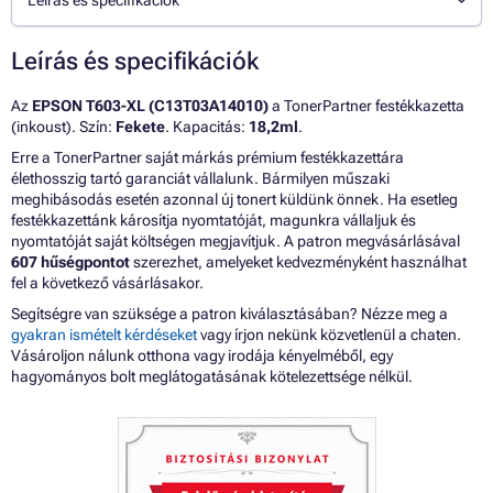
Leírás és specifikációk
Leírás és specifikációk
Az
EPSON T603-XL (C13T03A14010)
a TonerPartner festékkazetta
(inkoust). Szín:
Fekete
. Kapacitás:
18,2ml
.
Erre a TonerPartner saját márkás prémium festékkazettára
élethosszig tartó garanciát vállalunk. Bármilyen műszaki
meghibásodás esetén azonnal új tonert küldünk önnek. Ha esetleg
festékkazettánk károsítja nyomtatóját, magunkra vállaljuk és
nyomtatóját saját költségen megjavítjuk. A patron megvásárlásával
607 hűségpontot
szerezhet, amelyeket kedvezményként használhat
fel a következő vásárlásakor.
Segítségre van szüksége a patron kiválasztásában? Nézze meg a
gyakran ismételt kérdéseket
vagy írjon nekünk közvetlenül a chaten.
Vásároljon nálunk otthona vagy irodája kényelméből, egy
hagyományos bolt meglátogatásának kötelezettsége nélkül.