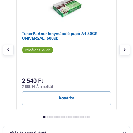
es)
TonerPartner fénymásoló papír A4 80GR
EPS
UNIVERSAL, 500db
Ton
M
Raktáron > 20 db
Rak
3 55
1 
2 540 Ft
957 
2 000 Ft Áfa nélkül
87 Ft
Kosárba