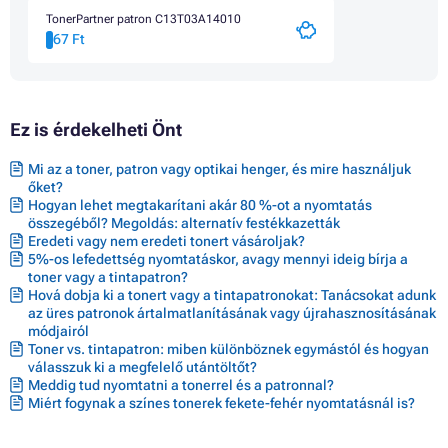
TonerPartner patron C13T03A14010
67 Ft
Ez is érdekelheti Önt
Mi az a toner, patron vagy optikai henger, és mire használjuk
őket?
Hogyan lehet megtakarítani akár 80 %-ot a nyomtatás
összegéből? Megoldás: alternatív festékkazetták
Eredeti vagy nem eredeti tonert vásároljak?
5%-os lefedettség nyomtatáskor, avagy mennyi ideig bírja a
toner vagy a tintapatron?
Hová dobja ki a tonert vagy a tintapatronokat: Tanácsokat adunk
az üres patronok ártalmatlanításának vagy újrahasznosításának
módjairól
Toner vs. tintapatron: miben különböznek egymástól és hogyan
válasszuk ki a megfelelő utántöltőt?
Meddig tud nyomtatni a tonerrel és a patronnal?
Miért fogynak a színes tonerek fekete-fehér nyomtatásnál is?