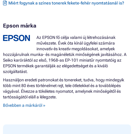
Miért fogynak a színes tonerek fekete-fehér nyomtatásnál is?
Epson márka
Az EPSON fő célja valami új létrehozásának
művészete. Évek óta kínál ügyfelei számára
innovatív és kreatív megoldásokat, amelyek
hozzájárulnak munka- és magánéletük minőségének javításához. A
Seiko karóráktól az első, 1968-as EP-101 miniatűr nyomtatóig az
EPSON termékek garantálják az elégedettséget és a kiváló
szolgáltatást.
Használjon eredeti patronokat és tonereket, tudva, hogy mindegyik
több mint 80 éves történelmet rejt, tele ötletekkel és a továbblépés
vágyával. Élvezze a tökéletes nyomatot, amelynek minőségétől és
tartósságától eláll a lélegzete.
Bővebben a márkáról »