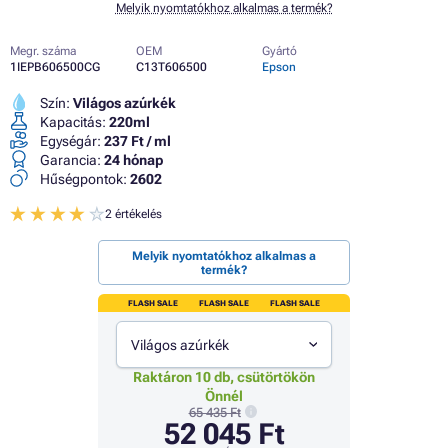
Melyik nyomtatókhoz alkalmas a termék?
Megr. száma
OEM
Gyártó
1IEPB606500CG
C13T606500
Epson
Szín:
Világos azúrkék
Kapacitás:
220ml
Egységár:
237 Ft / ml
Garancia:
24 hónap
Hűségpontok:
2602
2 értékelés
Melyik nyomtatókhoz alkalmas a
termék?
FLASH SALE
FLASH SALE
FLASH SALE
Világos azúrkék
Raktáron 10 db, csütörtökön
Önnél
65 435 Ft
52 045 Ft