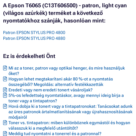
A Epson T6065 (C13T606500) - patron, light cyan
(világos azúrkék) terméket a következő
nyomtatókhoz szánják, hasonlóan mint:
Patron EPSON STYLUS PRO 4800
Patron EPSON STYLUS PRO 4880
Ez is érdekelheti Önt
Mi az a toner, patron vagy optikai henger, és mire használjuk
őket?
Hogyan lehet megtakarítani akár 80 %-ot a nyomtatás
összegéből? Megoldás: alternatív festékkazetták
Eredeti vagy nem eredeti tonert vásároljak?
5%-os lefedettség nyomtatáskor, avagy mennyi ideig bírja a
toner vagy a tintapatron?
Hová dobja ki a tonert vagy a tintapatronokat: Tanácsokat adunk
az üres patronok ártalmatlanításának vagy újrahasznosításának
módjairól
Toner vs. tintapatron: miben különböznek egymástól és hogyan
válasszuk ki a megfelelő utántöltőt?
Meddig tud nyomtatni a tonerrel és a patronnal?