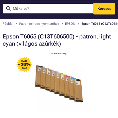
Keresés
Menü
Főoldal
Patron minden nyomtatóhoz
EPSON
Epson T6065 (C13T606500)
Epson T6065 (C13T606500) - patron, light
cyan (világos azúrkék)
Illusztrációs kép
FLASH
- 20%
SALE