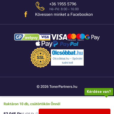
+36 1955 5796
Hé–Pé: 8:00 – 16:00
Kövessen minket a Facebookon
Olcsóbbat.hu – Spórolni
tudni kell
© 2026 TonerPartners.hu
Kérdése van?
Raktáron 10 db, csütörtökön Önnél
52 045 Ft
65 435 Ft