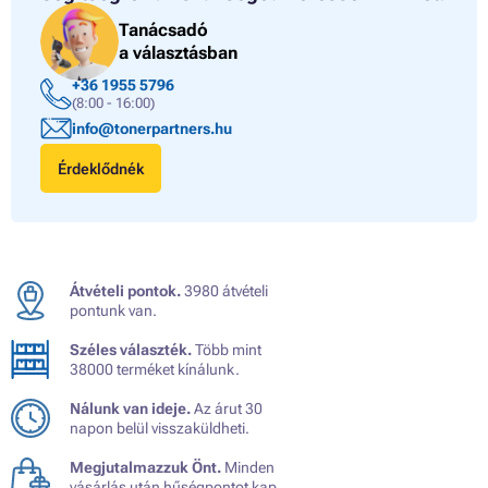
Tanácsadó
a választásban
+36 1955 5796
(8:00 - 16:00)
info@tonerpartners.hu
Érdeklődnék
Átvételi pontok.
3980 átvételi
pontunk van.
Széles választék.
Több mint
38000 terméket kínálunk.
Nálunk van ideje.
Az árut 30
napon belül visszaküldheti.
Megjutalmazzuk Önt.
Minden
vásárlás után hűségpontot kap.