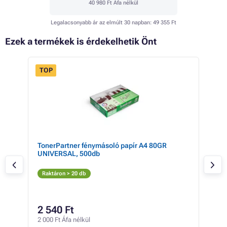
40 980 Ft
Áfa nélkül
Legalacsonyabb ár az elmúlt 30 napban:
49 355 Ft
Ezek a termékek is érdekelhetik Önt
TOP
FLASH
 21%
SALE
TonerPartner fénymásoló papír A4 80GR
Eps
UNIVERSAL, 500db
pho
Fé
Raktáron > 20 db
Rak
65 4
52
2 540 Ft
41 2
2 000 Ft Áfa nélkül
238 F