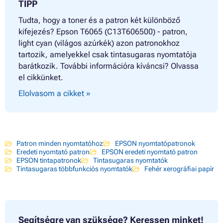
TIPP
Tudta, hogy a toner és a patron két különböző
kifejezés? Epson T6065 (C13T606500) - patron,
light cyan (világos azúrkék) azon patronokhoz
tartozik, amelyekkel csak tintasugaras nyomtatója
barátkozik. További információra kíváncsi? Olvassa
el cikkünket.
Elolvasom a cikket »
Patron minden nyomtatóhoz
EPSON nyomtatópatronok
Eredeti nyomtató patron
EPSON eredeti nyomtató patron
EPSON tintapatronok
Tintasugaras nyomtatók
Tintasugaras többfunkciós nyomtatók
Fehér xerográfiai papír
Segítségre van szüksége?
Keressen minket!