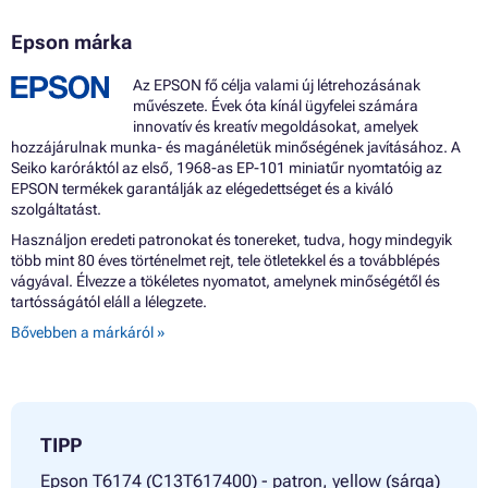
Epson márka
Az EPSON fő célja valami új létrehozásának
művészete. Évek óta kínál ügyfelei számára
innovatív és kreatív megoldásokat, amelyek
hozzájárulnak munka- és magánéletük minőségének javításához. A
Seiko karóráktól az első, 1968-as EP-101 miniatűr nyomtatóig az
EPSON termékek garantálják az elégedettséget és a kiváló
szolgáltatást.
Használjon eredeti patronokat és tonereket, tudva, hogy mindegyik
több mint 80 éves történelmet rejt, tele ötletekkel és a továbblépés
vágyával. Élvezze a tökéletes nyomatot, amelynek minőségétől és
tartósságától eláll a lélegzete.
Bővebben a márkáról »
TIPP
Epson T6174 (C13T617400) - patron, yellow (sárga)