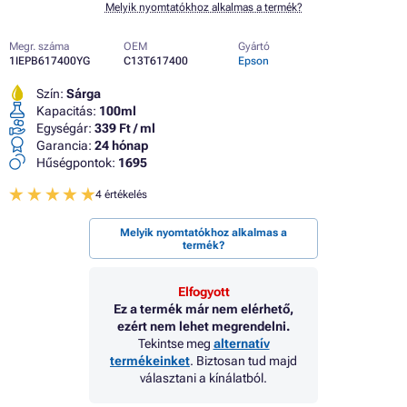
Melyik nyomtatókhoz alkalmas a termék?
Megr. száma
OEM
Gyártó
1IEPB617400YG
C13T617400
Epson
Szín:
Sárga
Kapacitás:
100ml
Egységár:
339 Ft / ml
Garancia:
24 hónap
Hűségpontok:
1695
4 értékelés
Melyik nyomtatókhoz alkalmas a
termék?
Elfogyott
Ez a termék már nem elérhető,
ezért nem lehet megrendelni.
Tekintse meg
alternatív
termékeinket
. Biztosan tud majd
választani a kínálatból.