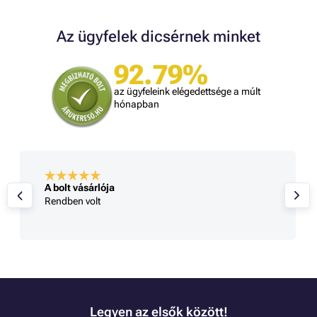
Az ügyfelek dicsérnek minket
92.79%
az ügyfeleink elégedettsége a múlt
hónapban
A bolt vásárlója
Rendben volt
Legyen az elsők között!