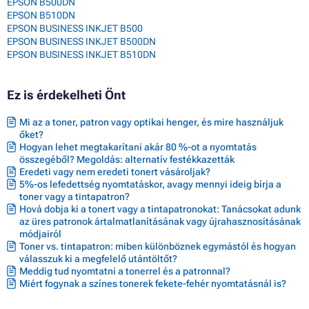
EPSON B500DN
EPSON B510DN
EPSON BUSINESS INKJET B500
EPSON BUSINESS INKJET B500DN
EPSON BUSINESS INKJET B510DN
Ez is érdekelheti Önt
Mi az a toner, patron vagy optikai henger, és mire használjuk
őket?
Hogyan lehet megtakarítani akár 80 %-ot a nyomtatás
összegéből? Megoldás: alternatív festékkazetták
Eredeti vagy nem eredeti tonert vásároljak?
5%-os lefedettség nyomtatáskor, avagy mennyi ideig bírja a
toner vagy a tintapatron?
Hová dobja ki a tonert vagy a tintapatronokat: Tanácsokat adunk
az üres patronok ártalmatlanításának vagy újrahasznosításának
módjairól
Toner vs. tintapatron: miben különböznek egymástól és hogyan
válasszuk ki a megfelelő utántöltőt?
Meddig tud nyomtatni a tonerrel és a patronnal?
Miért fogynak a színes tonerek fekete-fehér nyomtatásnál is?