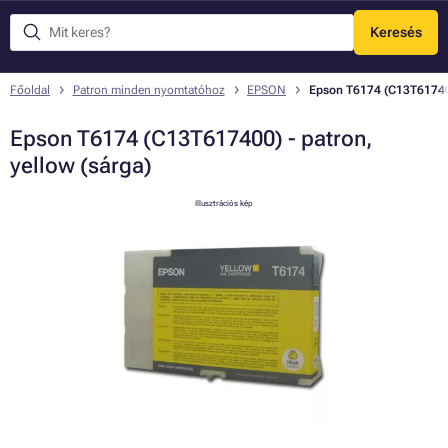
Keresés
Menü
Főoldal
Patron minden nyomtatóhoz
EPSON
Epson T6174 (C13T617400
Epson T6174 (C13T617400) - patron,
yellow (sárga)
Illusztrációs kép