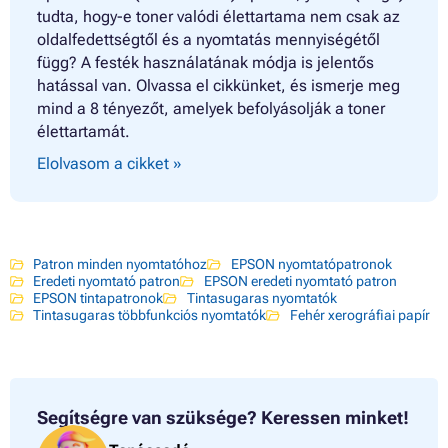
tudta, hogy-e toner valódi élettartama nem csak az
oldalfedettségtől és a nyomtatás mennyiségétől
függ? A festék használatának módja is jelentős
hatással van. Olvassa el cikkünket, és ismerje meg
mind a 8 tényezőt, amelyek befolyásolják a toner
élettartamát.
Elolvasom a cikket »
Patron minden nyomtatóhoz
EPSON nyomtatópatronok
Eredeti nyomtató patron
EPSON eredeti nyomtató patron
EPSON tintapatronok
Tintasugaras nyomtatók
Tintasugaras többfunkciós nyomtatók
Fehér xerográfiai papír
Segítségre van szüksége?
Keressen minket!