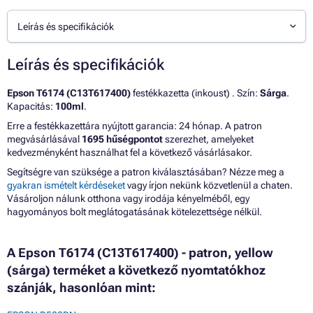
Leírás és specifikációk
Leírás és specifikációk
Epson T6174 (C13T617400)
festékkazetta (inkoust) . Szín:
Sárga
.
Kapacitás:
100ml
.
Erre a festékkazettára nyújtott garancia: 24 hónap. A patron
megvásárlásával
1695 hűségpontot
szerezhet, amelyeket
kedvezményként használhat fel a következő vásárlásakor.
Segítségre van szüksége a patron kiválasztásában? Nézze meg a
gyakran ismételt kérdéseket
vagy írjon nekünk közvetlenül a chaten.
Vásároljon nálunk otthona vagy irodája kényelméből, egy
hagyományos bolt meglátogatásának kötelezettsége nélkül.
A Epson T6174 (C13T617400) - patron, yellow
(sárga) terméket a következő nyomtatókhoz
szánják, hasonlóan mint: