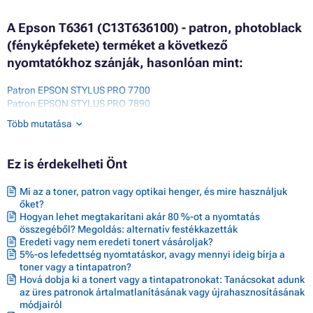
A Epson T6361 (C13T636100) - patron, photoblack
(fényképfekete) terméket a következő
nyomtatókhoz szánják, hasonlóan mint:
Patron EPSON STYLUS PRO 7700
Patron EPSON STYLUS PRO 7890
Patron EPSON STYLUS PRO 7890 SERIES
Több mutatása
Patron EPSON STYLUS PRO 7890 SPECTROPROOFER
Patron EPSON STYLUS PRO 7890 SPECTROPROOFER UV
Patron EPSON STYLUS PRO 7900
Ez is érdekelheti Önt
Patron EPSON STYLUS PRO 7900 SERIES
Patron EPSON STYLUS PRO 7900 SPECTRO PROOFER
Mi az a toner, patron vagy optikai henger, és mire használjuk
Patron EPSON STYLUS PRO 7900 SPECTRO PROOFER UV
őket?
Patron EPSON STYLUS PRO 9700
Hogyan lehet megtakarítani akár 80 %-ot a nyomtatás
Patron EPSON STYLUS PRO 9890
összegéből? Megoldás: alternatív festékkazetták
Patron EPSON STYLUS PRO 9890 SERIES
Eredeti vagy nem eredeti tonert vásároljak?
Patron EPSON STYLUS PRO 9890 SPECTROPROOFER
5%-os lefedettség nyomtatáskor, avagy mennyi ideig bírja a
Patron EPSON STYLUS PRO 9890 SPECTROPROOFER UV
toner vagy a tintapatron?
Patron EPSON STYLUS PRO 9900
Hová dobja ki a tonert vagy a tintapatronokat: Tanácsokat adunk
Patron EPSON STYLUS PRO 9900 SPECTRO PROOFER
az üres patronok ártalmatlanításának vagy újrahasznosításának
Patron EPSON STYLUS PRO WT7900
módjairól