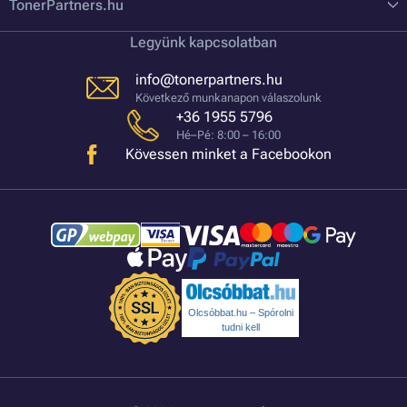
TonerPartners.hu
Legyünk kapcsolatban
info@tonerpartners.hu
Következő munkanapon válaszolunk
+36 1955 5796
Hé–Pé: 8:00 – 16:00
Kövessen minket a Facebookon
Olcsóbbat.hu – Spórolni
tudni kell