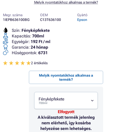
Melyik nyomtatókhoz alkalmas a termék?
Megr. száma
OEM
Gyártó
1IEPB636100BG
C13T636100
Epson
Szín:
Fényképfekete
Kapacitás:
700ml
Egységár:
192 Ft / ml
Garancia:
24 hónap
Hűségpontok:
6731
2 értékelés
Melyik nyomtatókhoz alkalmas a
termék?
Fényképfekete
700ml
Elfogyott
A kiválasztott termék jelenleg
nem elérhető, így kosárba
helyezése sem lehetséges.