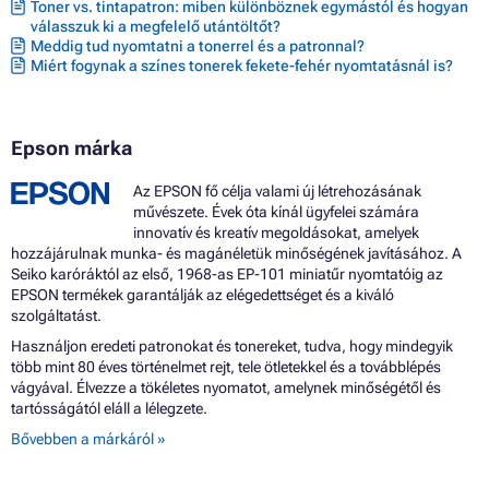
Patron EPSON STYLUS PRO WT7900 DESIGNER EDITION
Toner vs. tintapatron: miben különböznek egymástól és hogyan
Patron EPSON STYLUS PRO WT7900 SERIES
válasszuk ki a megfelelő utántöltőt?
Meddig tud nyomtatni a tonerrel és a patronnal?
Miért fogynak a színes tonerek fekete-fehér nyomtatásnál is?
Epson márka
Az EPSON fő célja valami új létrehozásának
művészete. Évek óta kínál ügyfelei számára
innovatív és kreatív megoldásokat, amelyek
hozzájárulnak munka- és magánéletük minőségének javításához. A
Seiko karóráktól az első, 1968-as EP-101 miniatűr nyomtatóig az
EPSON termékek garantálják az elégedettséget és a kiváló
szolgáltatást.
Használjon eredeti patronokat és tonereket, tudva, hogy mindegyik
több mint 80 éves történelmet rejt, tele ötletekkel és a továbblépés
vágyával. Élvezze a tökéletes nyomatot, amelynek minőségétől és
tartósságától eláll a lélegzete.
Bővebben a márkáról »