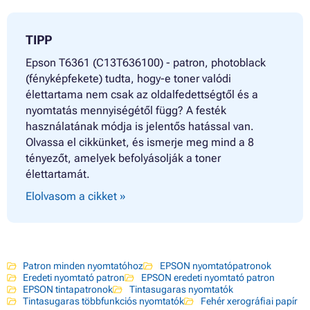
TIPP
Epson T6361 (C13T636100) - patron, photoblack
(fényképfekete) tudta, hogy-e toner valódi
élettartama nem csak az oldalfedettségtől és a
nyomtatás mennyiségétől függ? A festék
használatának módja is jelentős hatással van.
Olvassa el cikkünket, és ismerje meg mind a 8
tényezőt, amelyek befolyásolják a toner
élettartamát.
Elolvasom a cikket »
Patron minden nyomtatóhoz
EPSON nyomtatópatronok
Eredeti nyomtató patron
EPSON eredeti nyomtató patron
EPSON tintapatronok
Tintasugaras nyomtatók
Tintasugaras többfunkciós nyomtatók
Fehér xerográfiai papír