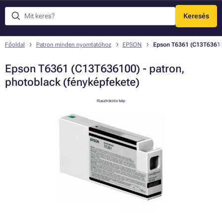
Keresés
Menü
Főoldal
Patron minden nyomtatóhoz
EPSON
Epson T6361 (C13T636100
Epson T6361 (C13T636100) - patron,
photoblack (fényképfekete)
Illusztrációs kép