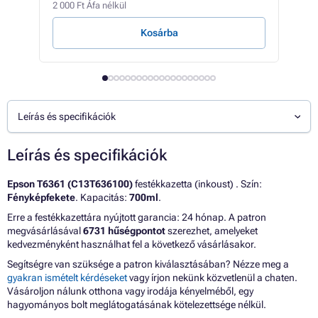
2 000 Ft Áfa nélkül
213 F
Kosárba
E
Leírás és specifikációk
Leírás és specifikációk
Epson T6361 (C13T636100)
festékkazetta (inkoust) . Szín:
Fényképfekete
. Kapacitás:
700ml
.
Erre a festékkazettára nyújtott garancia: 24 hónap. A patron
megvásárlásával
6731 hűségpontot
szerezhet, amelyeket
kedvezményként használhat fel a következő vásárlásakor.
Segítségre van szüksége a patron kiválasztásában? Nézze meg a
gyakran ismételt kérdéseket
vagy írjon nekünk közvetlenül a chaten.
Vásároljon nálunk otthona vagy irodája kényelméből, egy
hagyományos bolt meglátogatásának kötelezettsége nélkül.