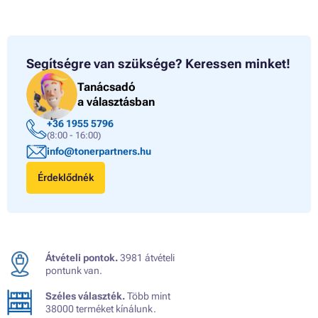
Segítségre van szüksége?
Keressen minket!
Tanácsadó
a választásban
+36 1955 5796
(8:00 - 16:00)
info@tonerpartners.hu
Érdeklődnék
Átvételi pontok.
3981 átvételi
pontunk van.
Széles választék.
Több mint
38000 terméket kínálunk.