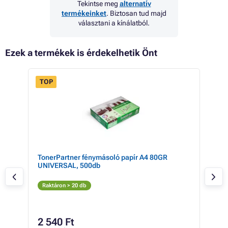
Tekintse meg
alternatív
termékeinket
. Biztosan tud majd
választani a kínálatból.
Ezek a termékek is érdekelhetik Önt
TOP
TonerPartner fénymásoló papír A4 80GR
Eps
UNIVERSAL, 500db
blac
Ma
Raktáron > 20 db
Elé
99 4
74
2 540 Ft
58 7