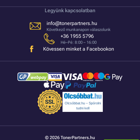
Legyünk kapcsolatban
info@tonerpartners.hu
Következő munkanapon válaszolunk
+36 1955 5796
Hé–Pé: 8:00 – 16:00
Kövessen minket a Facebookon
Olcsóbbat.hu – Spórolni
tudni kell
© 2026 TonerPartners.hu