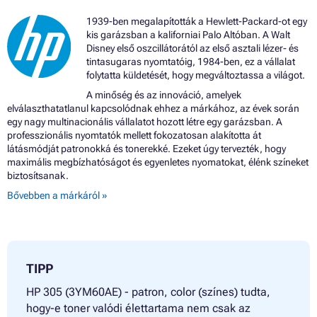
Patron HP DESKJET PLUS 4120
Patron HP DESKJET PLUS 4120E
1939-ben megalapították a Hewlett-Packard-ot egy
Patron HP DESKJET PLUS 4121
kis garázsban a kaliforniai Palo Altóban. A Walt
Patron HP DESKJET PLUS 4122 ALL-IN-ONE
Disney első oszcillátorától az első asztali lézer- és
Patron HP DESKJET PLUS 4122E
tintasugaras nyomtatóig, 1984-ben, ez a vállalat
Patron HP DESKJET PLUS 4130 ALL-IN-ONE
folytatta küldetését, hogy megváltoztassa a világot.
Patron HP DESKJET PLUS 4130E
Patron HP DESKJET PLUS 4132
A minőség és az innováció, amelyek
Patron HP DESKJET PLUS 4140
elválaszthatatlanul kapcsolódnak ehhez a márkához, az évek során
Patron HP DESKJET PLUS 4152
egy nagy multinacionális vállalatot hozott létre egy garázsban. A
Patron HP DESKJET PLUS 4155
professzionális nyomtatók mellett fokozatosan alakította át
Patron HP DESKJET PLUS 4158
látásmódját patronokká és tonerekké. Ezeket úgy tervezték, hogy
Patron HP ENVY 6000 ALL-IN-ONE
maximális megbízhatóságot és egyenletes nyomatokat, élénk színeket
Patron HP ENVY 6000E ALL-IN-ONE
biztosítsanak.
Patron HP ENVY 6010
Bővebben a márkáról »
Patron HP ENVY 6010E ALL-IN-ONE
Patron HP ENVY 6012
Patron HP ENVY 6015
Patron HP ENVY 6020
Patron HP ENVY 6020E ALL-IN-ONE
TIPP
Patron HP ENVY 6022 ALL-IN-ONE
Patron HP ENVY 6022E ALL-IN-ONE
HP 305 (3YM60AE) - patron, color (színes) tudta,
Patron HP ENVY 6030 ALL-IN-ONE
hogy-e toner valódi élettartama nem csak az
Patron HP ENVY 6030E ALL-IN-ONE