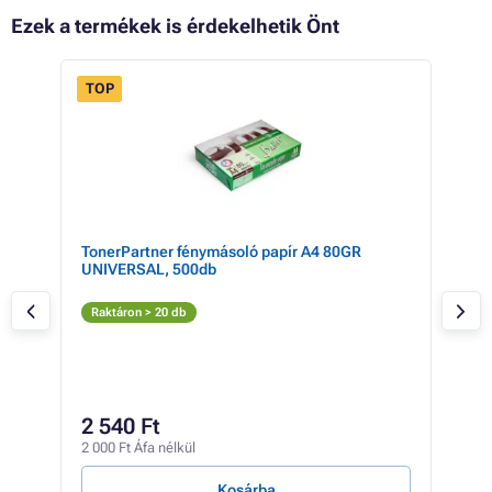
Ezek a termékek is érdekelhetik Önt
TOP
L
TonerPartner fénymásoló papír A4 80GR
HP 
UNIVERSAL, 500db
Fe
Raktáron > 20 db
Rak
9 
2 540 Ft
7 44
2 000 Ft Áfa nélkül
2 364
Kosárba