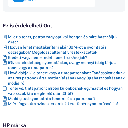
Patron HP DESKJET 2742E ALL-IN-ONE
Patron HP DESKJET 2752
Patron HP DESKJET 2755
Patron HP DESKJET 2755E
Ez is érdekelheti Önt
Patron HP DESKJET 2800 SERIES
Patron HP DESKJET 2810E
Patron HP DESKJET 2820E ALL-IN-ONE
Mi az a toner, patron vagy optikai henger, és mire használjuk
Patron HP DESKJET 2821E
őket?
Patron HP DESKJET 2822E
Hogyan lehet megtakarítani akár 80 %-ot a nyomtatás
Patron HP DESKJET 2823E
összegéből? Megoldás: alternatív festékkazetták
Eredeti vagy nem eredeti tonert vásároljak?
Patron HP DESKJET 4110E ALL-IN-ONE
5%-os lefedettség nyomtatáskor, avagy mennyi ideig bírja a
Patron HP DESKJET 4120E ALL-IN-ONE
toner vagy a tintapatron?
Patron HP DESKJET 4122E ALL-IN-ONE
Hová dobja ki a tonert vagy a tintapatronokat: Tanácsokat adunk
Patron HP DESKJET 4130E ALL-IN-ONE
az üres patronok ártalmatlanításának vagy újrahasznosításának
Patron HP DESKJET 4200 SERIES
módjairól
Patron HP DESKJET 4210E
Toner vs. tintapatron: miben különböznek egymástól és hogyan
Patron HP DESKJET 4220E
válasszuk ki a megfelelő utántöltőt?
Patron HP DESKJET 4222E
Meddig tud nyomtatni a tonerrel és a patronnal?
Patron HP DESKJET 4230E
Miért fogynak a színes tonerek fekete-fehér nyomtatásnál is?
Patron HP DESKJET PLUS 4100
Patron HP DESKJET PLUS 4100 SERIES
Patron HP DESKJET PLUS 4110 ALL-IN-ONE
Patron HP DESKJET PLUS 4110E
HP márka