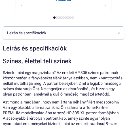
Leírás és specifikációk
Leírás és specifikációk
Színes, élettel teli színek
Színek, mint egy magazinban? Az eredeti HP 305 színes patronnak
köszönhetően a fényképeket élénk árnyalatokban, nem kívánt torzítás
nélkül mutathatja meg. A patron belsejében 2 ml a legjobb minőségű
színes tinta várja Önt. Ne engedjen az elvárásaiból, és bízzon egy
olyan patronban, amelynél a kiváló minőség magától értetődő.
Azt mondja magában, hogy nem ártana néhány fillért megspórolni?
Van egy olcsóbb alternatívánk az Ön számára a TonerPartner
PREMIUM modellcsaládjába tartozó HP 305-XL patron formájában.
Alacsonyabb árért olyan patront kap, amely szinte ugyanolyan
nyomtatási eredményeket biztosít, mint az eredeti, ráadásul 9-szer