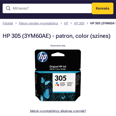
Keresés
Menü
Főoldal
Patron minden nyomtatóhoz
HP
HP 305
HP 305 (3YM60AE) 
HP 305 (3YM60AE) - patron, color (színes)
Illusztrációs kép
Melyik nyomtatókhoz alkalmas a termék?