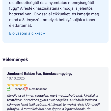
Patron HP ENVY 6032 ALL-IN-ONE
oldalfedettségtől és a nyomtatás mennyiségétől
Patron HP ENVY 6032E
függ? A festék használatának módja is jelentős
Patron HP ENVY 6055
hatással van. Olvassa el cikkünket, és ismerje meg
Patron HP ENVY 6400 ALL-IN-ONE SERIES
mind a 8 tényezőt, amelyek befolyásolják a toner
Patron HP ENVY 6400E ALL-IN-ONE SERIES
élettartamát.
Patron HP ENVY 6420E ALL-IN-ONE
Patron HP ENVY 6430E ALL-IN-ONE
Elolvasom a cikket »
Patron HP ENVY 6432E ALL-IN-ONE
Patron HP ENVY 6450E ALL-IN-ONE
Patron HP ENVY 6455E ALL-IN-ONE
Patron HP ENVY 6475E ALL-IN-ONE
Patron HP ENVY PRO 6400
Patron HP ENVY PRO 6400 SERIES
Vélemények
Patron HP ENVY PRO 6400E
Patron HP ENVY PRO 6420
Patron HP ENVY PRO 6422 ALL-IN-ONE
Jámborné Balázs Éva, Bánokszentgyörgy
Patron HP ENVY PRO 6430
10.10.2025
Patron HP ENVY PRO 6432 ALL-IN-ONE
Patron HP ENVY PRO 6432E
Hasznos
Nem hasznos
Patron HP ENVY PRO 6452
Mindig csak innen rendelek, mert megbízható bolt, kiválóak a
Patron HP ENVY PRO 6452E
termékeik. Korrekt és gyors a kiszolgálás. A vásárlói felületen
Patron HP ENVY PRO 6454
könnyen lehet tájékozódni. A hiányzó terméket rövid időn belül
Patron HP ENVY PRO 6455
pótolják. A termékek árai nem éppen a legolcsóbbak, de
Patron HP ENVY PRO 6458