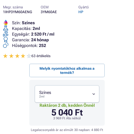
Megr. száma
OEM
Gyártó
1IHP3YM60AENG
3YM60AE
HP
Szín:
Színes
Kapacitás:
2ml
Egységár:
2 520 Ft / ml
Garancia:
24 hónap
Hűségpontok:
252
63 értékelés
Melyik nyomtatókhoz alkalmas a
termék?
Színes
2ml
Raktáron 2 db, kedden Önnél
5 040 Ft
3 969 Ft
Áfa nélkül
Legalacsonyabb ár az elmúlt 30 napban:
4 880 Ft