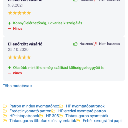
9.8.2021
Könnyű elérhetőség, udvarias kiszolgálás
Nincs
Ellenőrzött vásárló
Hasznos
Nem hasznos
25.10.2020
Olcsóbb mint ithon még szállitási költséggel eggyütt is
nincs
Több mutatása »
Patron minden nyomtatóhoz
HP nyomtatópatronok
Eredeti nyomtató patron
HP eredeti nyomtató patron
HP tintapatronok
HP 305
Tintasugaras nyomtatók
Tintasugaras többfunkciós nyomtatók
Fehér xerográfiai papír