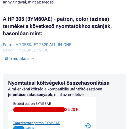
annyi tintával, mint az eredeti.
A HP 305 (3YM60AE) - patron, color (színes)
terméket a következő nyomtatókhoz szánják,
hasonlóan mint:
Patron HP DESKJET 2320 ALL-IN-ONE
Patron HP DESKJET 2700
Patron HP DESKJET 2700 SERIES
Több mutatása
Patron HP DESKJET 2700E ALL-IN-ONE
Patron HP DESKJET 2710 ALL-IN-ONE
Patron HP DESKJET 2710E ALL-IN-ONE
Patron HP DESKJET 2720 ALL-IN-ONE
Nyomtatási költségeket összehasonlítása
Patron HP DESKJET 2720E ALL-IN-ONE
Patron HP DESKJET 2721 ALL-IN-ONE
A ml-enkénti költség a kompatibilis utántöltő esetében
Patron HP DESKJET 2721E ALL-IN-ONE
jelentősen alacsonyabb
, mint az eredetivel.
Patron HP DESKJET 2722 ALL-IN-ONE
Eredeti patron 3YM63AE
Patron HP DESKJET 2722E ALL-IN-ONE
2 520 Ft
Patron HP DESKJET 2723 ALL-IN-ONE
Patron HP DESKJET 2723E ALL-IN-ONE
Patron HP DESKJET 2724 ALL-IN-ONE
TonerPartner patron 3YM63AE
Patron HP DESKJET 2732
545 Ft