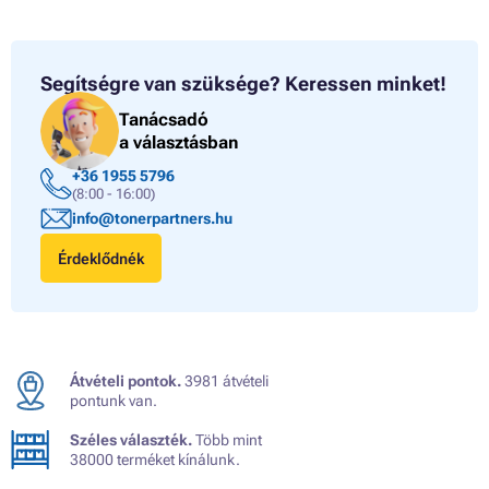
Segítségre van szüksége?
Keressen minket!
Tanácsadó
a választásban
+36 1955 5796
(8:00 - 16:00)
info@tonerpartners.hu
Érdeklődnék
Átvételi pontok.
3981 átvételi
pontunk van.
Széles választék.
Több mint
38000 terméket kínálunk.