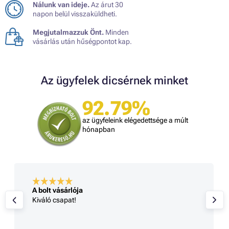
Nálunk van ideje.
Az árut 30
napon belül visszaküldheti.
Megjutalmazzuk Önt.
Minden
vásárlás után hűségpontot kap.
Az ügyfelek dicsérnek minket
92.79%
az ügyfeleink elégedettsége a múlt
hónapban
A bolt vásárlója
Kiváló csapat!