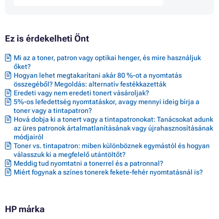
Patron HP DESKJET 2752
Patron HP DESKJET 2755
Patron HP DESKJET 2755E
Patron HP DESKJET 2800 SERIES
Ez is érdekelheti Önt
Patron HP DESKJET 2810E
Patron HP DESKJET 2820E ALL-IN-ONE
Patron HP DESKJET 2821E
Mi az a toner, patron vagy optikai henger, és mire használjuk
Patron HP DESKJET 2822E
őket?
Patron HP DESKJET 2823E
Hogyan lehet megtakarítani akár 80 %-ot a nyomtatás
Patron HP DESKJET 4110E ALL-IN-ONE
összegéből? Megoldás: alternatív festékkazetták
Eredeti vagy nem eredeti tonert vásároljak?
Patron HP DESKJET 4120E ALL-IN-ONE
5%-os lefedettség nyomtatáskor, avagy mennyi ideig bírja a
Patron HP DESKJET 4122E ALL-IN-ONE
toner vagy a tintapatron?
Patron HP DESKJET 4130E ALL-IN-ONE
Hová dobja ki a tonert vagy a tintapatronokat: Tanácsokat adunk
Patron HP DESKJET 4200 SERIES
az üres patronok ártalmatlanításának vagy újrahasznosításának
Patron HP DESKJET 4210E
módjairól
Patron HP DESKJET 4220E
Toner vs. tintapatron: miben különböznek egymástól és hogyan
Patron HP DESKJET 4222E
válasszuk ki a megfelelő utántöltőt?
Patron HP DESKJET 4230E
Meddig tud nyomtatni a tonerrel és a patronnal?
Patron HP DESKJET PLUS 4100
Miért fogynak a színes tonerek fekete-fehér nyomtatásnál is?
Patron HP DESKJET PLUS 4100 SERIES
Patron HP DESKJET PLUS 4110 ALL-IN-ONE
Patron HP DESKJET PLUS 4110E
Patron HP DESKJET PLUS 4120
HP márka
Patron HP DESKJET PLUS 4120E