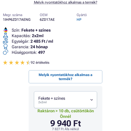
Melyik nyomtatókhoz alkalmas a termék?
Megr. száma
OEM
Gyártó
1IHP6ZD17AENG
6ZD17AE
HP
Szín:
Fekete + színes
Kapacitás:
2x2ml
Egységár:
2 485 Ft / ml
Garancia:
24 hónap
Hűségpontok:
497
92 értékelés
Melyik nyomtatókhoz alkalmas a
termék?
Fekete + színes
2x2ml
Raktáron > 10 db, csütörtökön
Önnél
9 940 Ft
7 827 Ft
Áfa nélkül