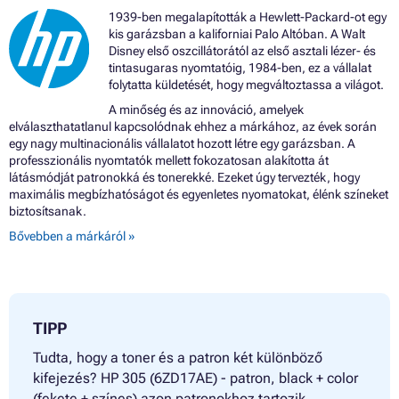
Patron HP DESKJET PLUS 4121
1939-ben megalapították a Hewlett-Packard-ot egy
Patron HP DESKJET PLUS 4122 ALL-IN-ONE
kis garázsban a kaliforniai Palo Altóban. A Walt
Patron HP DESKJET PLUS 4122E
Disney első oszcillátorától az első asztali lézer- és
Patron HP DESKJET PLUS 4130 ALL-IN-ONE
tintasugaras nyomtatóig, 1984-ben, ez a vállalat
Patron HP DESKJET PLUS 4130E
folytatta küldetését, hogy megváltoztassa a világot.
Patron HP DESKJET PLUS 4132
Patron HP DESKJET PLUS 4140
A minőség és az innováció, amelyek
Patron HP DESKJET PLUS 4152
elválaszthatatlanul kapcsolódnak ehhez a márkához, az évek során
Patron HP DESKJET PLUS 4155
egy nagy multinacionális vállalatot hozott létre egy garázsban. A
Patron HP DESKJET PLUS 4158
professzionális nyomtatók mellett fokozatosan alakította át
Patron HP ENVY 6000 ALL-IN-ONE
látásmódját patronokká és tonerekké. Ezeket úgy tervezték, hogy
Patron HP ENVY 6000E ALL-IN-ONE
maximális megbízhatóságot és egyenletes nyomatokat, élénk színeket
Patron HP ENVY 6010
biztosítsanak.
Patron HP ENVY 6010E ALL-IN-ONE
Bővebben a márkáról »
Patron HP ENVY 6012
Patron HP ENVY 6015
Patron HP ENVY 6020
Patron HP ENVY 6020E ALL-IN-ONE
Patron HP ENVY 6022 ALL-IN-ONE
TIPP
Patron HP ENVY 6022E ALL-IN-ONE
Patron HP ENVY 6030 ALL-IN-ONE
Tudta, hogy a toner és a patron két különböző
Patron HP ENVY 6030E ALL-IN-ONE
kifejezés? HP 305 (6ZD17AE) - patron, black + color
Patron HP ENVY 6032 ALL-IN-ONE
Patron HP ENVY 6032E
(fekete + színes) azon patronokhoz tartozik,