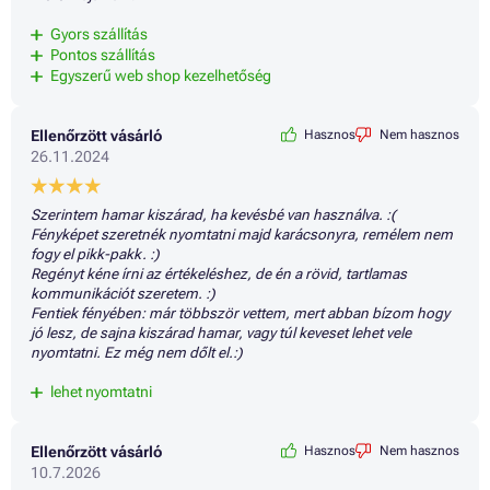
Gyors szállítás
Pontos szállítás
Egyszerű web shop kezelhetőség
Ellenőrzött vásárló
Hasznos
Nem hasznos
26.11.2024
Szerintem hamar kiszárad, ha kevésbé van használva. :(
Fényképet szeretnék nyomtatni majd karácsonyra, remélem nem
fogy el pikk-pakk. :)
Regényt kéne írni az értékeléshez, de én a rövid, tartlamas
kommunikációt szeretem. :)
Fentiek fényében: már többször vettem, mert abban bízom hogy
jó lesz, de sajna kiszárad hamar, vagy túl keveset lehet vele
nyomtatni. Ez még nem dőlt el.:)
lehet nyomtatni
Ellenőrzött vásárló
Hasznos
Nem hasznos
10.7.2026