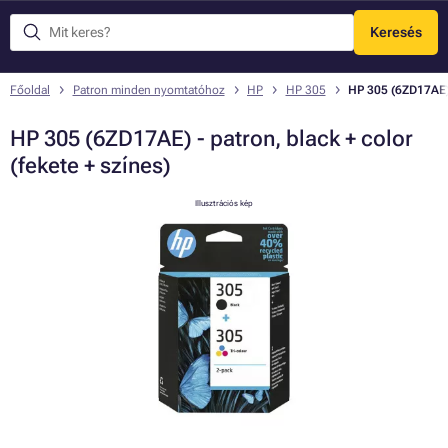
Keresés
Menü
Főoldal
Patron minden nyomtatóhoz
HP
HP 305
HP 305 (6ZD17AE) -
HP 305 (6ZD17AE) - patron, black + color
(fekete + színes)
Illusztrációs kép