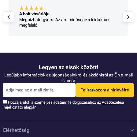
A bolt vásárlója
Megbízható,gyors. Az áru minősége a leírtaknak
megfelelő.
Legyen az elsők között!
Legújabb információk az újdonságainkról és akciónkról az Ön e-mail
címére
Feliratkozom a hírlevélre
Hozzájárulok a szémelyes adataim feldolgozásához az
Adatkezelési
Tájékoztató
alapján.
Elérhetőség