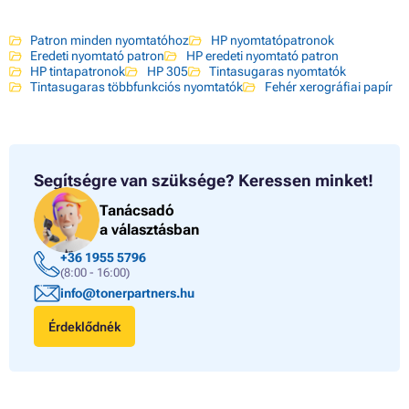
Patron minden nyomtatóhoz
HP nyomtatópatronok
Eredeti nyomtató patron
HP eredeti nyomtató patron
HP tintapatronok
HP 305
Tintasugaras nyomtatók
Tintasugaras többfunkciós nyomtatók
Fehér xerográfiai papír
Segítségre van szüksége?
Keressen minket!
Tanácsadó
a választásban
+36 1955 5796
(8:00 - 16:00)
info@tonerpartners.hu
Érdeklődnék