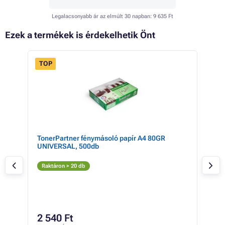
Legalacsonyabb ár az elmúlt 30 napban:
9 635 Ft
Ezek a termékek is érdekelhetik Önt
TOP
L
TonerPartner fénymásoló papír A4 80GR
HP 
UNIVERSAL, 500db
Fe
Raktáron > 20 db
Rak
9 
2 540 Ft
7 44