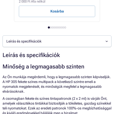
2 000 Ft Áfa nélkül
2 364
Kosárba
Leírás és specifikációk
Leírás és specifikációk
Minőség a legmagasabb szinten
Az Ön munkája megérdemli, hogy a legmagasabb szinten képviseljük.
A HP 305 fekete színes multipack a következő szintre emeli a
nyomatok megjelenését, és minőségük megfelel a legmagasabb
elvárásoknak.
A csomagban fekete és színes tintapatronok (2 x 2 ml) is várják Önt,
amelyek választékos tintákkal biztosítják a tökéletes, gazdag színekkel
teli nyomatokat. Ezek az eredeti patronok 100%-os megbízhatósággal
és kiváló eredményekkel hálálják meg a bizalmat.