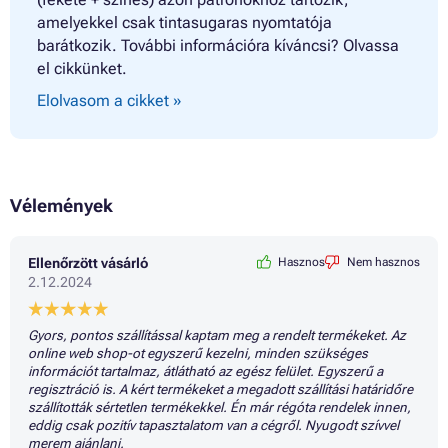
Patron HP ENVY 6055
amelyekkel csak tintasugaras nyomtatója
Patron HP ENVY 6400 ALL-IN-ONE SERIES
barátkozik. További információra kíváncsi? Olvassa
Patron HP ENVY 6400E ALL-IN-ONE SERIES
el cikkünket.
Patron HP ENVY 6420E ALL-IN-ONE
Patron HP ENVY 6430E ALL-IN-ONE
Elolvasom a cikket »
Patron HP ENVY 6432E ALL-IN-ONE
Patron HP ENVY 6450E ALL-IN-ONE
Patron HP ENVY 6455E ALL-IN-ONE
Patron HP ENVY 6475E ALL-IN-ONE
Patron HP ENVY PRO 6400
Vélemények
Patron HP ENVY PRO 6400 SERIES
Patron HP ENVY PRO 6400E
Patron HP ENVY PRO 6420
Ellenőrzött vásárló
Hasznos
Nem hasznos
Patron HP ENVY PRO 6422 ALL-IN-ONE
2.12.2024
Patron HP ENVY PRO 6430
Patron HP ENVY PRO 6432 ALL-IN-ONE
Patron HP ENVY PRO 6432E
Gyors, pontos szállítással kaptam meg a rendelt termékeket. Az
Patron HP ENVY PRO 6452
online web shop-ot egyszerű kezelni, minden szükséges
Patron HP ENVY PRO 6452E
információt tartalmaz, átlátható az egész felület. Egyszerű a
Patron HP ENVY PRO 6454
regisztráció is. A kért termékeket a megadott szállítási határidőre
Patron HP ENVY PRO 6455
szállították sértetlen termékekkel. Én már régóta rendelek innen,
Patron HP ENVY PRO 6458
eddig csak pozitív tapasztalatom van a cégről. Nyugodt szívvel
Patron HP ENVY PRO 6475
merem ajánlani.