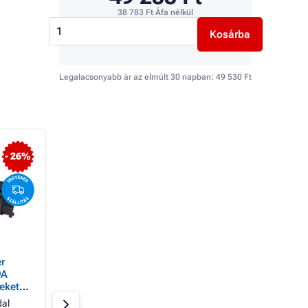
38 783 Ft
Áfa nélkül
Kosárba
Legalacsonyabb ár az elmúlt 30 napban:
49 530 Ft
- 26%
- 12%
r
TonerPartner Toner
MultiPack TonerPa
9A
PREMIUM a HP 49X
Toner PREMIUM a
ekete )
(Q5949X), black (fekete )
49X (Q5949X), bla
számára
(fekete ) számára 
dal
Fekete
6000 oldal
Fekete
4x6000 o