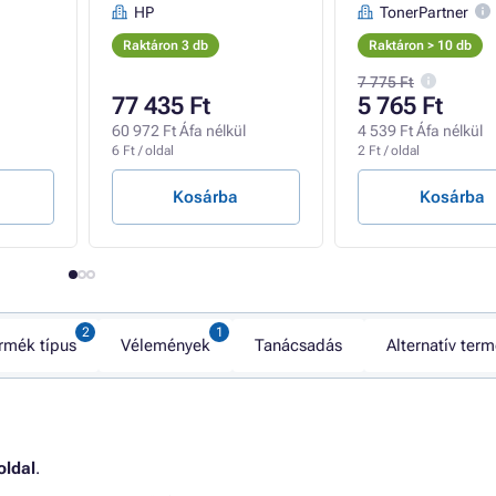
HP
TonerPartner
Raktáron 3 db
Raktáron > 10 db
7 775 Ft
77 435 Ft
5 765 Ft
60 972 Ft Áfa nélkül
4 539 Ft Áfa nélkül
6 Ft / oldal
2 Ft / oldal
Kosárba
Kosárba
rmék típus
Vélemények
Tanácsadás
Alternatív ter
oldal
.