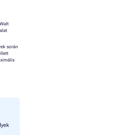
 Walt
alat
vek során
llett
ximális
lyek