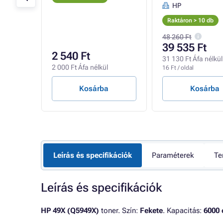
HP
Raktáron > 10 db
48 260 Ft
39 535 Ft
2 540 Ft
31 130 Ft Áfa nélkül
2 000 Ft Áfa nélkül
16 Ft / oldal
Kosárba
Kosárba
Leírás és specifikációk
Paraméterek
Te
Leírás és specifikációk
HP 49X (Q5949X)
toner. Szín:
Fekete
. Kapacitás:
6000 