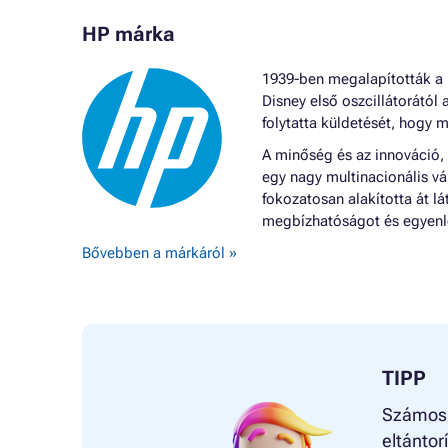
HP márka
1939-ben megalapították a H
Disney első oszcillátorától 
folytatta küldetését, hogy m
A minőség és az innováció,
egy nagy multinacionális vá
fokozatosan alakította át 
megbízhatóságot és egyenle
Bővebben a márkáról »
TIPP
Számos m
eltántor