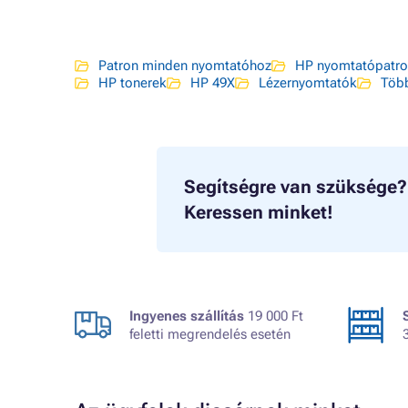
Patron minden nyomtatóhoz
HP nyomtatópatr
HP tonerek
HP 49X
Lézernyomtatók
Több
Segítségre van szüksége?
Keressen minket!
Ingyenes szállítás
19 000 Ft
feletti megrendelés esetén