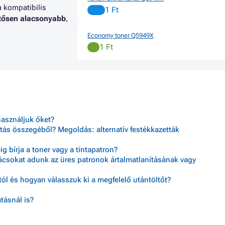
a kompatibilis
1 Ft
ntősen alacsonyabb
,
Economy toner Q5949X
1 Ft
használjuk őket?
tás összegéből? Megoldás: alternatív festékkazetták
 bírja a toner vagy a tintapatron?
nácsokat adunk az üres patronok ártalmatlanításának vagy
ól és hogyan válasszuk ki a megfelelő utántöltőt?
tásnál is?