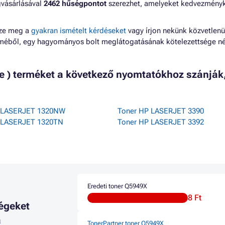
gvásárlásával
2462 hűségpontot
szerezhet, amelyeket kedvezmény
zze meg a
gyakran ismételt kérdéseket
vagy írjon nekünk közvetlenü
lméből, egy hagyományos bolt meglátogatásának kötelezettsége né
te ) terméket a következő nyomtatókhoz szánják
 LASERJET 1320NW
Toner HP LASERJET 3390
 LASERJET 1320TN
Toner HP LASERJET 3392
Eredeti toner Q5949X
8 Ft
égeket
a
TonerPartner toner Q5949X