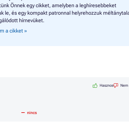
tünk Önnek egy cikket, amelyben a leghíresebbeket
k le, és egy kompakt patronnal helyrehozzuk méltánytal
álódott hírnevüket.
m a cikket »
Hasznos
Nem 
nincs