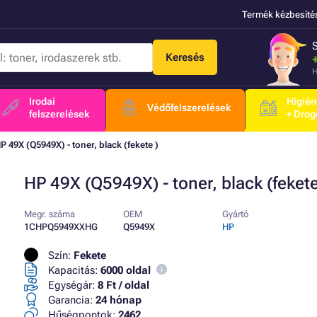
Termék kézbesíté
Keresés
H
Irodai
Higién
Védőfelszerelések
felszerelések
+ Drog
P 49X (Q5949X) - toner, black (fekete )
HP 49X (Q5949X) - toner, black (fekete
Megr. száma
OEM
Gyártó
1CHPQ5949XXHG
Q5949X
HP
Szín:
Fekete
Kapacitás:
6000 oldal
Egységár:
8 Ft / oldal
Garancia:
24 hónap
Hűségpontok:
2462