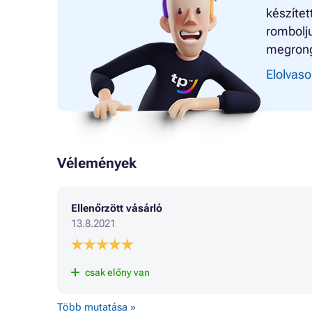
készítet
rombolju
megrong
Elolvaso
Vélemények
Ellenőrzött vásárló
13.8.2021
csak előny van
Több mutatása »