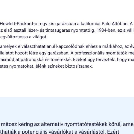
ewlett-Packard-ot egy kis garázsban a kaliforniai Palo Altóban. A
az első asztali lézer- és tintasugaras nyomtatóig, 1984-ben, ez a váll
egváltoztassa a világot.
 amelyek elválaszthatatlanul kapcsolódnak ehhez a márkához, az é
llalatot hozott létre egy garázsban. A professzionális nyomtatók me
látásmódját patronokká és tonerekké. Ezeket úgy tervezték, hogy ma
tes nyomatokat, élénk színeket biztosítsanak.
ítosz kering az alternatív nyomtatófestékek körül, ame
íthatják a potenciális vásárlókat a vásárlástól. Ezért