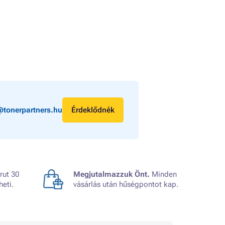
@tonerpartners.hu
Érdeklődnék
rut 30
Megjutalmazzuk Önt.
Minden
heti.
vásárlás után hűségpontot kap.