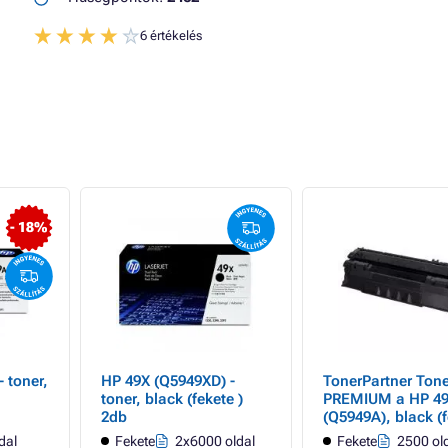
6 értékelés
- 18%
 toner,
HP 49X (Q5949XD) -
TonerPartner Tone
toner, black (fekete )
PREMIUM a HP 4
2db
(Q5949A), black (f
számára
dal
Fekete
2x6000 oldal
Fekete
2500 ol