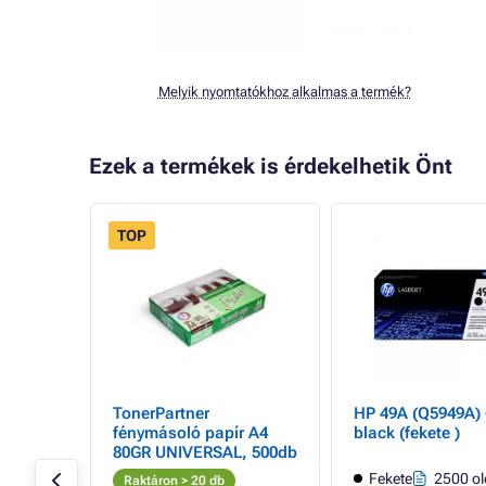
Melyik nyomtatókhoz alkalmas a termék?
Ezek a termékek is érdekelhetik Önt
TOP
 a HP
TonerPartner
HP 49A (Q5949A) -
ack
fénymásoló papír A4
black (fekete )
a
80GR UNIVERSAL, 500db
ldal
Fekete
2500 ol
Raktáron > 20 db