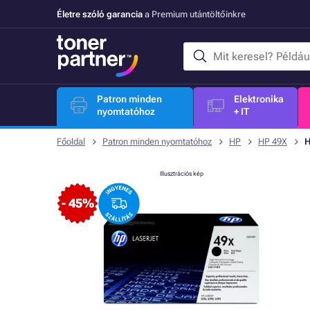
Életre szóló garancia
a Premium utántöltőinkre
Patron minden
Elektronika
nyomtatóhoz
+ IT
Főoldal
Patron minden nyomtatóhoz
HP
HP 49X
H
Illusztrációs kép
- 45%