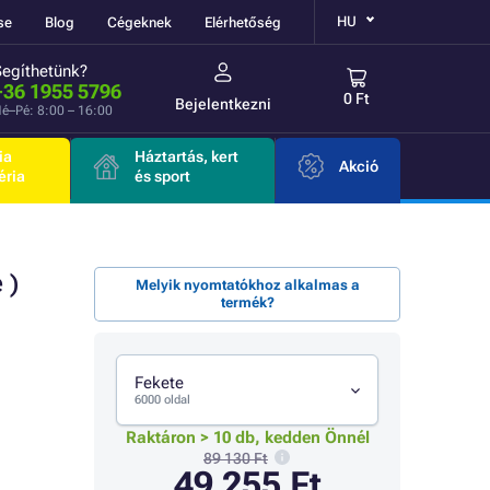
HU
se
Blog
Cégeknek
Elérhetőség
Segíthetünk?
+36 1955 5796
0 Ft
Bejelentkezni
é–Pé: 8:00 – 16:00
ia
Háztartás, kert
Akció
éria
és sport
 )
Melyik nyomtatókhoz alkalmas a
termék?
Fekete
6000 oldal
Raktáron > 10 db, kedden Önnél
89 130 Ft
49 255 Ft