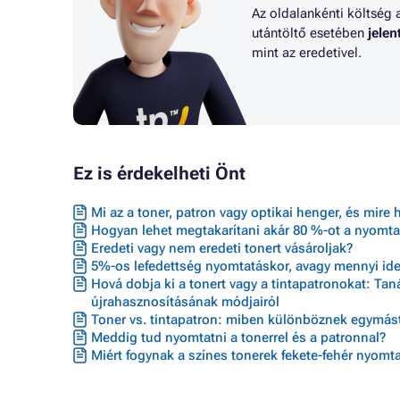
Az oldalankénti költség 
utántöltő esetében
jele
mint az eredetivel.
Ez is érdekelheti Önt
Mi az a toner, patron vagy optikai henger, és mire 
Hogyan lehet megtakarítani akár 80 %-ot a nyomta
Eredeti vagy nem eredeti tonert vásároljak?
5%-os lefedettség nyomtatáskor, avagy mennyi ideig
Hová dobja ki a tonert vagy a tintapatronokat: Ta
újrahasznosításának módjairól
Toner vs. tintapatron: miben különböznek egymást
Meddig tud nyomtatni a tonerrel és a patronnal?
Miért fogynak a színes tonerek fekete-fehér nyomta