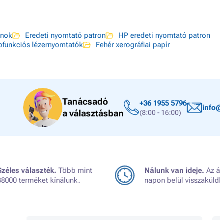
onok
Eredeti nyomtató patron
HP eredeti nyomtató patron
funkciós lézernyomtatók
Fehér xerográfiai papír
Tanácsadó
+36 1955 5796
info
a választásban
(8:00 - 16:00)
Széles választék.
Több mint
Nálunk van ideje.
Az á
38000 terméket kínálunk.
napon belül visszaküld