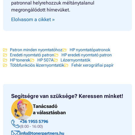
patronnal helyrehozzuk méltánytalanul
megrongálódott hírnevüket.
Elolvasom a cikket »
Patron minden nyomtatóhoz
HP nyomtatópatronok
Eredeti nyomtató patron
HP eredeti nyomtató patron
HP tonerek
HP 507A
Lézernyomtatók
Többfunkciós lézernyomtatók
Fehér xerográfiai papír
Segítségre van szüksége?
Keressen minket!
Tanácsadó
a választásban
+36 1955 5796
(8:00 - 16:00)
info@tonerpartners.hu