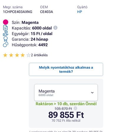
Megr. száma
OEM
Gyártó
1CHPCE403AXNG
CE403A
HP
Szín:
Magenta
Kapacitás:
6000 oldal
Egységár:
15 Ft / oldal
Garancia:
24 hónap
Hűségpontok:
4492
2 értékelés
Melyik nyomtatókhoz alkalmas a
termék?
Magenta
6000 oldal
Raktáron > 10 db, szerdán Önnél
105 870 Ft
89 855 Ft
70 752 Ft
Áfa nélkül