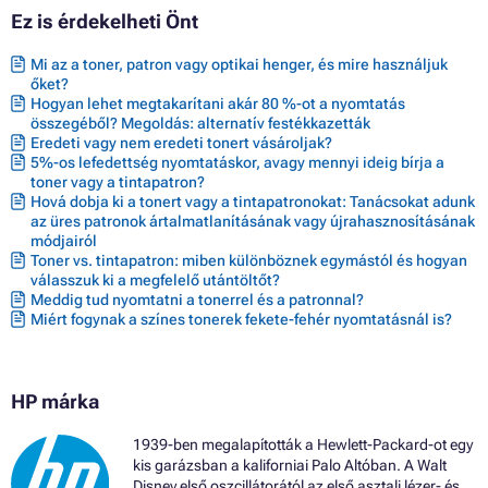
Ez is érdekelheti Önt
Mi az a toner, patron vagy optikai henger, és mire használjuk
őket?
Hogyan lehet megtakarítani akár 80 %-ot a nyomtatás
összegéből? Megoldás: alternatív festékkazetták
Eredeti vagy nem eredeti tonert vásároljak?
5%-os lefedettség nyomtatáskor, avagy mennyi ideig bírja a
toner vagy a tintapatron?
Hová dobja ki a tonert vagy a tintapatronokat: Tanácsokat adunk
az üres patronok ártalmatlanításának vagy újrahasznosításának
módjairól
Toner vs. tintapatron: miben különböznek egymástól és hogyan
válasszuk ki a megfelelő utántöltőt?
Meddig tud nyomtatni a tonerrel és a patronnal?
Miért fogynak a színes tonerek fekete-fehér nyomtatásnál is?
HP márka
1939-ben megalapították a Hewlett-Packard-ot egy
kis garázsban a kaliforniai Palo Altóban. A Walt
Disney első oszcillátorától az első asztali lézer- és