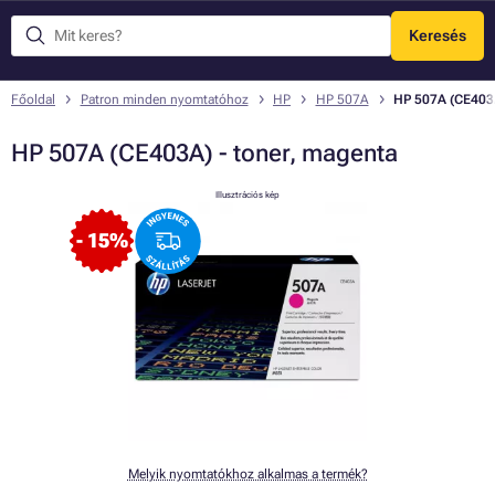
Keresés
Menü
Főoldal
Patron minden nyomtatóhoz
HP
HP 507A
HP 507A (CE403A
HP 507A (CE403A) - toner, magenta
Illusztrációs kép
- 15%
Melyik nyomtatókhoz alkalmas a termék?