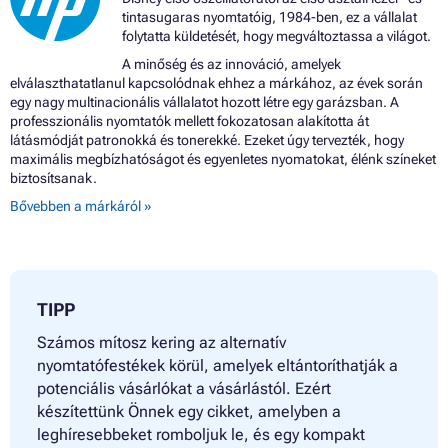
tintasugaras nyomtatóig, 1984-ben, ez a vállalat
folytatta küldetését, hogy megváltoztassa a világot.
A minőség és az innováció, amelyek
elválaszthatatlanul kapcsolódnak ehhez a márkához, az évek során
egy nagy multinacionális vállalatot hozott létre egy garázsban. A
professzionális nyomtatók mellett fokozatosan alakította át
látásmódját patronokká és tonerekké. Ezeket úgy tervezték, hogy
maximális megbízhatóságot és egyenletes nyomatokat, élénk színeket
biztosítsanak.
Bővebben a márkáról »
TIPP
Számos mítosz kering az alternatív
nyomtatófestékek körül, amelyek eltántoríthatják a
potenciális vásárlókat a vásárlástól. Ezért
készítettünk Önnek egy cikket, amelyben a
leghíresebbeket romboljuk le, és egy kompakt