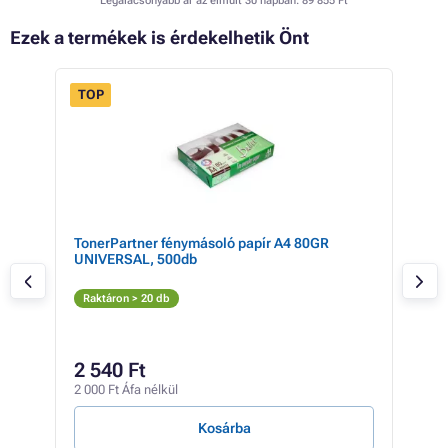
Legalacsonyabb ár az elmúlt 30 napban:
89 855 Ft
Ezek a termékek is érdekelhetik Önt
TOP
TonerPartner fénymásoló papír A4 80GR
HP 5
UNIVERSAL, 500db
Fe
Raktáron > 20 db
Rak
95 6
84
2 540 Ft
66 8
2 000 Ft Áfa nélkül
8 Ft /
Kosárba