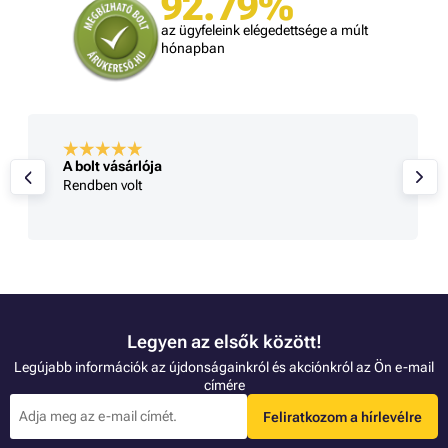
92.79%
az ügyfeleink elégedettsége a múlt
hónapban
A bolt vásárlója
Rendben volt
Legyen az elsők között!
Legújabb információk az újdonságainkról és akciónkról az Ön e-mail
címére
Feliratkozom a hírlevélre