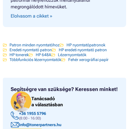
patronnal helyrehozzuk méltánytalanul
megrongálódott hírnevüket.
Elolvasom a cikket »
Patron minden nyomtatóhoz
HP nyomtatópatronok
Eredeti nyomtató patron
HP eredeti nyomtató patron
HP tonerek
HP 648A
Lézernyomtatók
Többfunkciós lézernyomtatók
Fehér xerográfiai papír
Segítségre van szüksége?
Keressen minket!
Tanácsadó
a választásban
+36 1955 5796
(8:00 - 16:00)
info@tonerpartners.hu