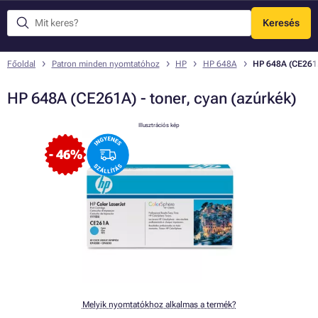
Keresés
Menü
Főoldal
Patron minden nyomtatóhoz
HP
HP 648A
HP 648A (CE261A)
HP 648A (CE261A) - toner, cyan (azúrkék)
Illusztrációs kép
- 46%
Melyik nyomtatókhoz alkalmas a termék?