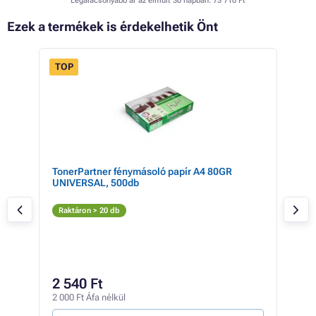
Legalacsonyabb ár az elmúlt 30 napban:
73 710 Ft
Ezek a termékek is érdekelhetik Önt
TOP
- 7%
TonerPartner fénymásoló papír A4 80GR
HP 6
UNIVERSAL, 500db
S
Raktáron > 20 db
Rak
138 
64
2 540 Ft
50 4
2 000 Ft Áfa nélkül
6 Ft /