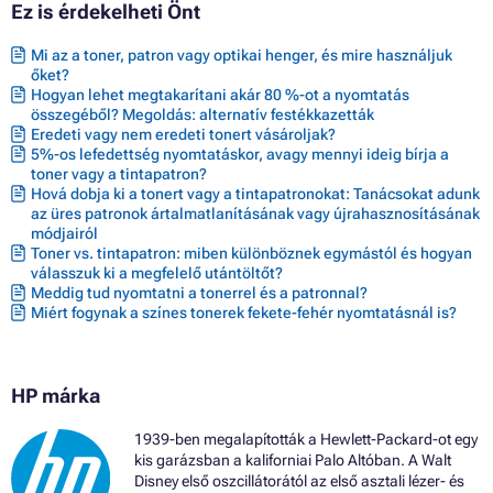
Ez is érdekelheti Önt
Mi az a toner, patron vagy optikai henger, és mire használjuk
őket?
Hogyan lehet megtakarítani akár 80 %-ot a nyomtatás
összegéből? Megoldás: alternatív festékkazetták
Eredeti vagy nem eredeti tonert vásároljak?
5%-os lefedettség nyomtatáskor, avagy mennyi ideig bírja a
toner vagy a tintapatron?
Hová dobja ki a tonert vagy a tintapatronokat: Tanácsokat adunk
az üres patronok ártalmatlanításának vagy újrahasznosításának
módjairól
Toner vs. tintapatron: miben különböznek egymástól és hogyan
válasszuk ki a megfelelő utántöltőt?
Meddig tud nyomtatni a tonerrel és a patronnal?
Miért fogynak a színes tonerek fekete-fehér nyomtatásnál is?
HP márka
1939-ben megalapították a Hewlett-Packard-ot egy
kis garázsban a kaliforniai Palo Altóban. A Walt
Disney első oszcillátorától az első asztali lézer- és