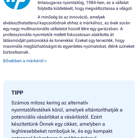
tintasugaras nyomtatóig, 1984-ben, ez a vállalat
folytatta küldetését, hogy megváltoztassa a világot.
A minőség és az innováció, amelyek
elválaszthatatlanul kapcsolódnak ehhez a márkához, az évek során
egy nagy multinacionális vállalatot hozott létre egy garázsban. A
professzionális nyomtatók mellett fokozatosan alakította át
látásmódját patronokká és tonerekké. Ezeket úgy tervezték, hogy
maximális megbízhatóságot és egyenletes nyomatokat, élénk színeket
biztosítsanak.
Bővebben a márkáról »
TIPP
Számos mítosz kering az alternatív
nyomtatófestékek körül, amelyek eltántoríthatják a
potenciális vásárlókat a vásárlástól. Ezért
készítettünk Önnek egy cikket, amelyben a
leghíresebbeket romboljuk le, és egy kompakt