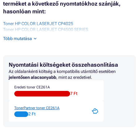
terméket a következő nyomtatókhoz szánják,
hasonlóan mint:
Toner HP COLOR LASERJET CP4025
Toner HP COLOR LASERJET CP4500 SERIES
Toner HP COLOR LASERJET CP4520
Több mutatása
Toner HP COLOR LASERJET CP4520DN
Toner HP COLOR LASERJET CP4520N
Toner HP COLOR LASERJET CP4525
Toner HP COLOR LASERJET ENTERPRISE CP4000 SERIES
Nyomtatási költségeket összehasonlítása
Toner HP COLOR LASERJET ENTERPRISE CP4025DN
Toner HP COLOR LASERJET ENTERPRISE CP4025N
Az oldalankénti költség a kompatibilis utántöltő esetében
Toner HP COLOR LASERJET ENTERPRISE CP4500 SERIES
jelentősen alacsonyabb
, mint az eredetivel.
Toner HP COLOR LASERJET ENTERPRISE CP4525 SERIES
Eredeti toner CE261A
Toner HP COLOR LASERJET ENTERPRISE CP4525DN
7 Ft
Toner HP COLOR LASERJET ENTERPRISE CP4525N
Toner HP COLOR LASERJET ENTERPRISE CP4525XH
TonerPartner toner CE261A
2 Ft