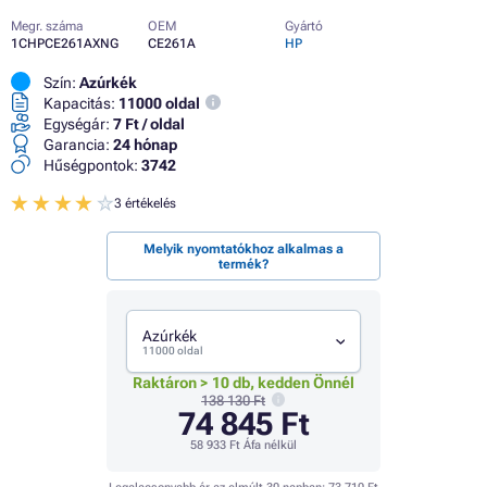
Megr. száma
OEM
Gyártó
1CHPCE261AXNG
CE261A
HP
Szín:
Azúrkék
Kapacitás:
11000 oldal
Egységár:
7 Ft / oldal
Garancia:
24 hónap
Hűségpontok:
3742
3 értékelés
Melyik nyomtatókhoz alkalmas a
termék?
Azúrkék
11000 oldal
Raktáron > 10 db, kedden Önnél
138 130 Ft
74 845 Ft
58 933 Ft
Áfa nélkül