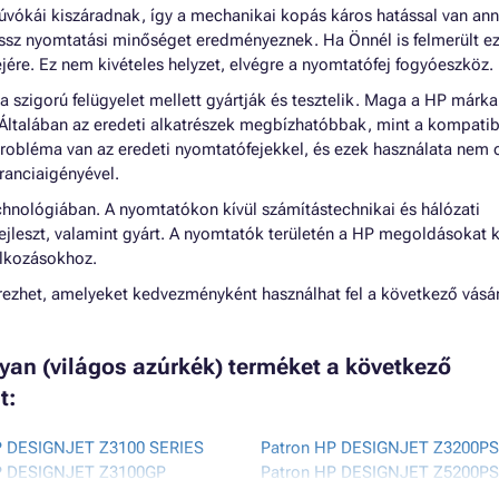
úvókái kiszáradnak, így a mechanikai kopás káros hatással van an
ossz nyomtatási minőséget eredményeznek. Ha Önnél is felmerült ez
éjére. Ez nem kivételes helyzet, elvégre a nyomtatófej fogyóeszköz.
 szigorú felügyelet mellett gyártják és tesztelik. Maga a HP márka
 Általában az eredeti alkatrészek megbízhatóbbak, mint a kompatibi
probléma van az eredeti nyomtatófejekkel, és ezek használata nem
anciaigényével.
chnológiában. A nyomtatókon kívül számítástechnikai és hálózati
ejleszt, valamint gyárt. A nyomtatók területén a HP megoldásokat k
alkozásokhoz.
ezhet, amelyeket kedvezményként használhat fel a következő vásár
cyan (világos azúrkék) terméket a következő
t:
P DESIGNJET Z3100 SERIES
Patron HP DESIGNJET Z3200PS
P DESIGNJET Z3100GP
Patron HP DESIGNJET Z5200PS
P DESIGNJET Z3100GP 24 INCH
Patron HP PHOTOSMART PRO 