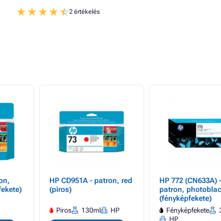
2 értékelés
on,
HP CD951A - patron, red
HP 772 (CN633A) 
fekete)
(piros)
patron, photobla
(fényképfekete)
Piros
130ml
HP
Fényképfekete
HP