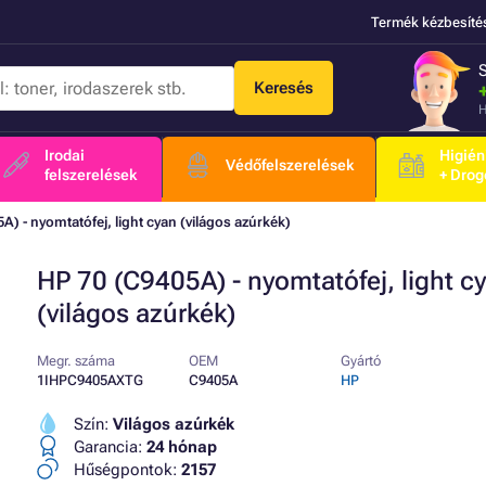
Termék kézbesíté
Keresés
H
Irodai
Higién
Védőfelszerelések
felszerelések
+ Drog
A) - nyomtatófej, light cyan (világos azúrkék)
HP 70 (C9405A) - nyomtatófej, light c
(világos azúrkék)
Megr. száma
OEM
Gyártó
1IHPC9405AXTG
C9405A
HP
Szín:
Világos azúrkék
Garancia:
24 hónap
Hűségpontok:
2157