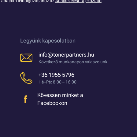
s adataim feldolgozásához az
Adatkezelési Tájékoztató
Legyünk kapcsolatban
info@tonerpartners.hu
Következő munkanapon válaszolunk
+36 1955 5796
Hé–Pé: 8:00 – 16:00
Kövessen minket a
Facebookon