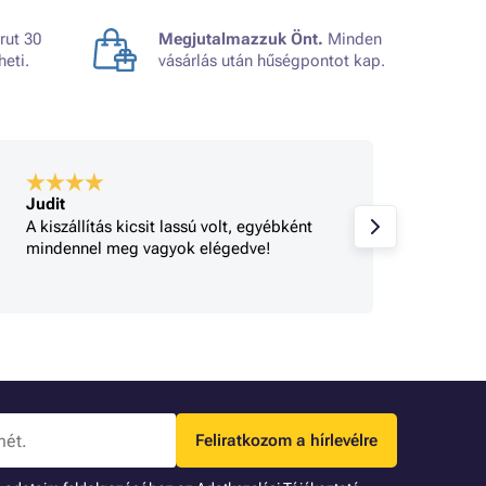
rut 30
Megjutalmazzuk Önt.
Minden
heti.
vásárlás után hűségpontot kap.
Judit
A bolt
A kiszállítás kicsit lassú volt, egyébként
Gyorsa
mindennel meg vagyok elégedve!
rendel
tájéko
Feliratkozom a hírlevélre