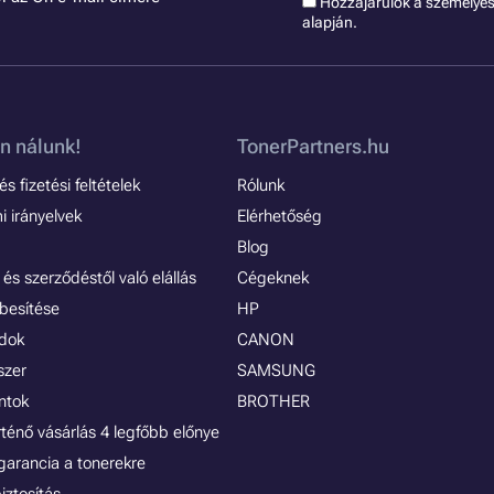
Hozzájárulok a szémelye
alapján.
n nálunk!
TonerPartners.hu
s fizetési feltételek
Rólunk
 irányelvek
Elérhetőség
Blog
és szerződéstől való elállás
Cégeknek
besítése
HP
ódok
CANON
szer
SAMSUNG
ontok
BROTHER
rténő vásárlás 4 legfőbb előnye
garancia a tonerekre