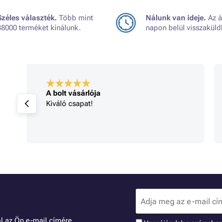
Széles választék.
Több mint
Nálunk van ideje.
Az á
38000 terméket kínálunk.
napon belül visszaküld
A bolt vásárlója
Kiváló csapat!
l az Ön e-mail címére