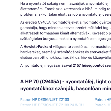
Ha a nyomtatót sokáig nem használjuk a nyomtatófej f
élettartamára. Ennek az alkatrésznek a hibái mindig r
probléma, akkor talán eljött az idő a nyomtatófej cser
Az eredeti C9405A nyomtatófejeket a nyomtató gyártója
garantálja, hogy minden a tervek szerint működni fog.
alkatrészek formájában kínált alternatívák. Kevesebb 
szükségtelen bonyodalmakat a nyomtató esetleges gar
A
Hewlett-Packard
világszerte vezető az információte
hardvereket, személyi számítógépeket és szervereket f
elsősorban otthonokhoz, irodákhoz, kis- és középváll
A nyomtatófej megvásárlásával
2157 hűségpontot
szer
A HP 70 (C9405A) - nyomtatófej, light 
nyomtatókhoz szánják, hasonlóan min
Patron HP DESIGNJET Z2100
Patron H
Patron HP DESIGNJET Z2100 24 INCH
Patron H
Patron HP DESIGNJET Z2100 44 INCH
Patron H