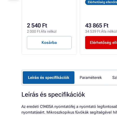
Elérhetőség ellenőr
2 540 Ft
43 865 Ft
l
2 000 Ft Áfa nélkül
34 539 Ft Áfa nélkül
Kosárba
Elérhetőség el
Leírás és specifikációk
Paraméterek
Sz
Leírás és specifikációk
Az eredeti C9405A nyomtatófej a nyomtató legfontosab
nyomtatásért. Mikroszkopikus fúvókák segítségével hih