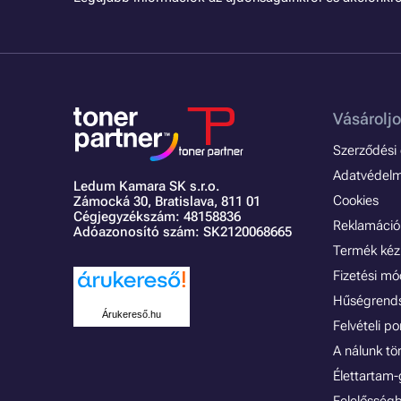
Vásároljo
Szerződési é
Adatvédelmi
Ledum Kamara SK s.r.o.
Cookies
Zámocká 30,
Bratislava, 811 01
Cégjegyzékszám: 48158836
Reklamáció 
Adóazonosító szám: SK2120068665
Termék kéz
Fizetési m
Hűségrend
Árukereső.hu
Felvételi p
A nálunk tö
Élettartam-