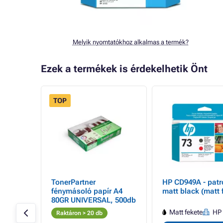
Melyik nyomtatókhoz alkalmas a termék?
Ezek a termékek is érdekelhetik Önt
TOP
-
TonerPartner
HP CD949A - patr
úrkék)
fénymásoló papír A4
matt black (matt 
80GR UNIVERSAL, 500db
l
HP
Matt fekete
HP
Raktáron > 20 db