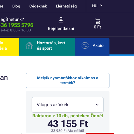
HU
se
Blog
Cégeknek
Elérhetőség
Segíthetünk?
+36 1955 5796
0 Ft
Bejelentkezni
é–Pé: 8:00 – 16:00
ia
Háztartás, kert
Akció
éria
és sport
yan
Melyik nyomtatókhoz alkalmas a
termék?
Világos azúrkék
Raktáron > 10 db, pénteken Önnél
43 155 Ft
33 980 Ft
Áfa nélkül