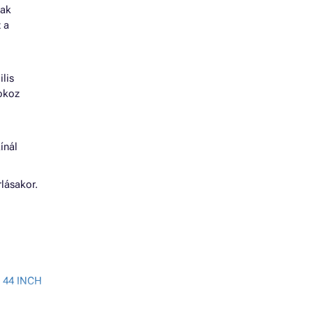
nak
 a
lis
 okoz
ínál
lásakor.
 44 INCH
B8850