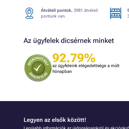
Átvételi pontok.
3981 átvételi
pontunk van.
Az ügyfelek dicsérnek minket
92.79%
A bolt vásárlója
t, amit
Minden rendben volt.
az ügyfeleink elégedettsége a múlt
is
hónapban
lben.
Legyen az elsők között!
Legújabb információk az újdonságainkról és akciónkró