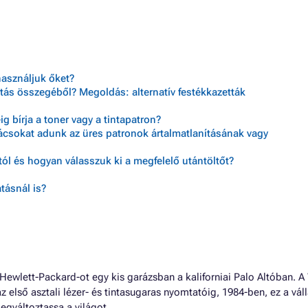
P DESIGNJET Z3200
Patron HP PHOTOSMART PRO 
P DESIGNJET Z3200 24 INCH
Patron HP PHOTOSMART PRO 
P DESIGNJET Z3200 44 INCH
SERIES
P DESIGNJET Z3200 SERIES
Patron HP PHOTOSMART PRO 
P DESIGNJET Z3200PS 24 INCH
Patron HP PHOTOSMART PRO 
használjuk őket?
tás összegéből? Megoldás: alternatív festékkazetták
 bírja a toner vagy a tintapatron?
nácsokat adunk az üres patronok ártalmatlanításának vagy
ól és hogyan válasszuk ki a megfelelő utántöltőt?
tásnál is?
ewlett-Packard-ot egy kis garázsban a kaliforniai Palo Altóban. A
az első asztali lézer- és tintasugaras nyomtatóig, 1984-ben, ez a váll
egváltoztassa a világot.