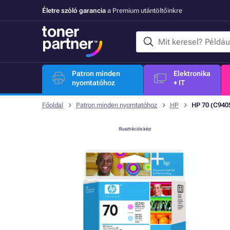
Életre szóló garancia
a Premium utántöltőinkre
Patron minden
Elektronika
nyomtatóhoz
+ IT
Főoldal
Patron minden nyomtatóhoz
HP
HP 70 (C9405
Illusztrációs kép