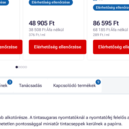
zése
Elérhetőség ellenőrzése
Elérhetőség ellenőr
48 905 Ft
86 595 Ft
38 508 Ft Áfa nélkül
68 185 Ft Áfa nélkül
376 Ft / ml
289 Ft / ml
lenőrzése
Elérhetőség ellenőrzése
Elérhetőség ell
ínek
Tanácsadás
Kapcsolódó termékek
b alkotórésze. A tintasugaras nyomtatóknál a nyomtatófej felelős 
etetlen pontossággal miniatűr tintacseppek kerülnek a papírra.