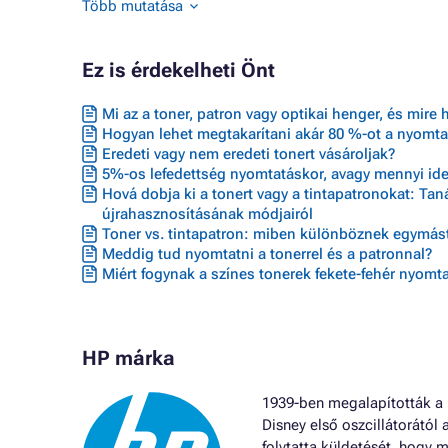
Több mutatása
Patron HP DESIGNJET Z2100 SERIES
Patron H
Patron HP DESIGNJET Z2100GP 24 INCH
Patron H
Patron HP DESIGNJET Z3100
Patron H
Ez is érdekelheti Önt
Patron HP DESIGNJET Z3100 24 INCH
Patron H
Patron HP DESIGNJET Z3100 44 INCH
Patron H
Mi az a toner, patron vagy optikai henger, és mire 
Hogyan lehet megtakarítani akár 80 %-ot a nyomta
Eredeti vagy nem eredeti tonert vásároljak?
5%-os lefedettség nyomtatáskor, avagy mennyi ideig
Hová dobja ki a tonert vagy a tintapatronokat: Ta
újrahasznosításának módjairól
Toner vs. tintapatron: miben különböznek egymást
Meddig tud nyomtatni a tonerrel és a patronnal?
Miért fogynak a színes tonerek fekete-fehér nyomta
HP márka
1939-ben megalapították a H
Disney első oszcillátorától 
folytatta küldetését, hogy m