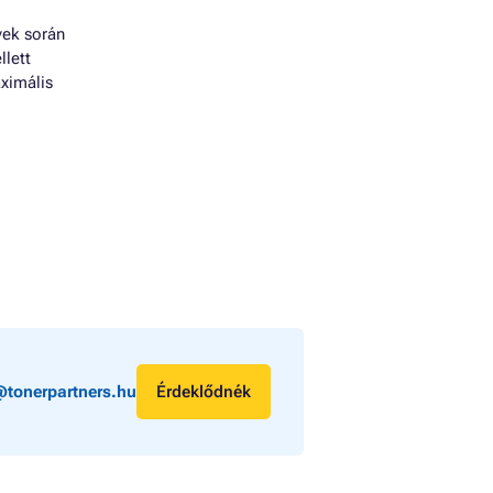
vek során
llett
ximális
@tonerpartners.hu
Érdeklődnék