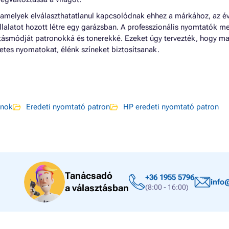
 amelyek elválaszthatatlanul kapcsolódnak ehhez a márkához, az é
llalatot hozott létre egy garázsban. A professzionális nyomtatók me
látásmódját patronokká és tonerekké. Ezeket úgy tervezték, hogy ma
tes nyomatokat, élénk színeket biztosítsanak.
onok
Eredeti nyomtató patron
HP eredeti nyomtató patron
Tanácsadó
+36 1955 5796
info
a választásban
(8:00 - 16:00)