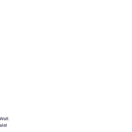
B9100
B9100
B9180
B9180GP
 Walt
alat