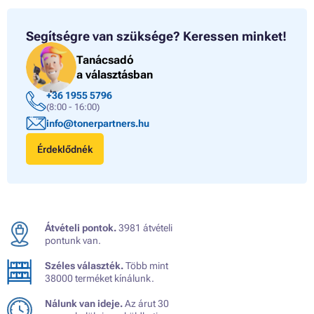
Segítségre van szüksége?
Keressen minket!
Tanácsadó
a választásban
+36 1955 5796
(8:00 - 16:00)
info@tonerpartners.hu
Érdeklődnék
Átvételi pontok.
3981 átvételi
pontunk van.
Széles választék.
Több mint
38000 terméket kínálunk.
Nálunk van ideje.
Az árut 30