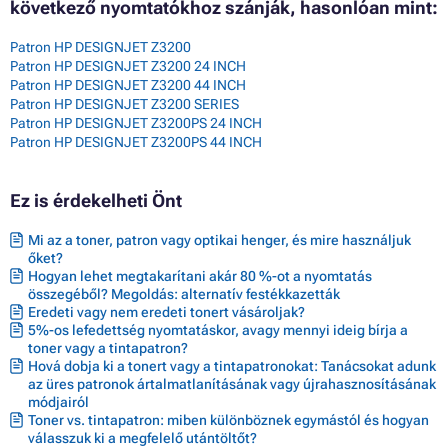
következő nyomtatókhoz szánják, hasonlóan mint:
Patron HP DESIGNJET Z3200
Patron HP DESIGNJET Z3200 24 INCH
Patron HP DESIGNJET Z3200 44 INCH
Patron HP DESIGNJET Z3200 SERIES
Patron HP DESIGNJET Z3200PS 24 INCH
Patron HP DESIGNJET Z3200PS 44 INCH
Ez is érdekelheti Önt
Mi az a toner, patron vagy optikai henger, és mire használjuk
őket?
Hogyan lehet megtakarítani akár 80 %-ot a nyomtatás
összegéből? Megoldás: alternatív festékkazetták
Eredeti vagy nem eredeti tonert vásároljak?
5%-os lefedettség nyomtatáskor, avagy mennyi ideig bírja a
toner vagy a tintapatron?
Hová dobja ki a tonert vagy a tintapatronokat: Tanácsokat adunk
az üres patronok ártalmatlanításának vagy újrahasznosításának
módjairól
Toner vs. tintapatron: miben különböznek egymástól és hogyan
válasszuk ki a megfelelő utántöltőt?