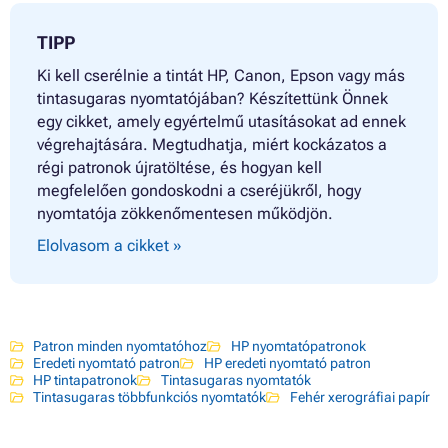
TIPP
Ki kell cserélnie a tintát HP, Canon, Epson vagy más
tintasugaras nyomtatójában? Készítettünk Önnek
egy cikket, amely egyértelmű utasításokat ad ennek
végrehajtására. Megtudhatja, miért kockázatos a
régi patronok újratöltése, és hogyan kell
megfelelően gondoskodni a cseréjükről, hogy
nyomtatója zökkenőmentesen működjön.
Elolvasom a cikket »
Patron minden nyomtatóhoz
HP nyomtatópatronok
Eredeti nyomtató patron
HP eredeti nyomtató patron
HP tintapatronok
Tintasugaras nyomtatók
Tintasugaras többfunkciós nyomtatók
Fehér xerográfiai papír