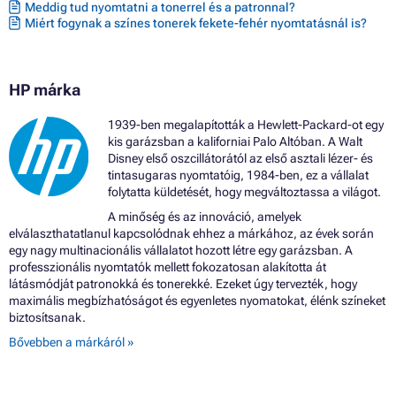
Meddig tud nyomtatni a tonerrel és a patronnal?
Miért fogynak a színes tonerek fekete-fehér nyomtatásnál is?
HP márka
1939-ben megalapították a Hewlett-Packard-ot egy
kis garázsban a kaliforniai Palo Altóban. A Walt
Disney első oszcillátorától az első asztali lézer- és
tintasugaras nyomtatóig, 1984-ben, ez a vállalat
folytatta küldetését, hogy megváltoztassa a világot.
A minőség és az innováció, amelyek
elválaszthatatlanul kapcsolódnak ehhez a márkához, az évek során
egy nagy multinacionális vállalatot hozott létre egy garázsban. A
professzionális nyomtatók mellett fokozatosan alakította át
látásmódját patronokká és tonerekké. Ezeket úgy tervezték, hogy
maximális megbízhatóságot és egyenletes nyomatokat, élénk színeket
biztosítsanak.
Bővebben a márkáról »