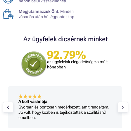
napon belül visszaküldheti.
Megjutalmazzuk Önt.
Minden
vásárlás után hűségpontot kap.
Az ügyfelek dicsérnek minket
92.79%
az ügyfeleink elégedettsége a múlt
hónapban
A bolt vásárlója
Gyorsan és pontosan megérkezett, amit rendeltem.
Jó volt, hogy közben is tájékoztattak a szállításról
emailben.