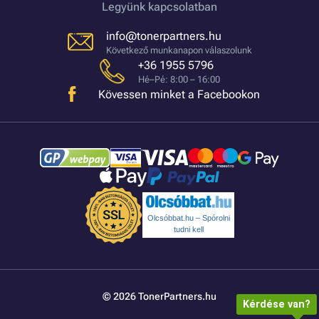
Legyünk kapcsolatban
info@tonerpartners.hu
Következő munkanapon válaszolunk
+36 1955 5796
Hé–Pé: 8:00 – 16:00
Kövessen minket a Facebookon
Olcsóbbat.hu – Spórolni
tudni kell
© 2026 TonerPartners.hu
Kérdése van?