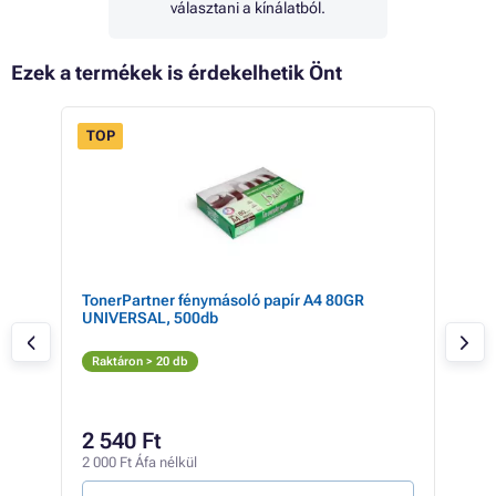
választani a kínálatból.
Ezek a termékek is érdekelhetik Önt
TOP
TonerPartner fénymásoló papír A4 80GR
HP 7
UNIVERSAL, 500db
Zö
Raktáron > 20 db
Elé
2 540 Ft
43
2 000 Ft Áfa nélkül
34 6