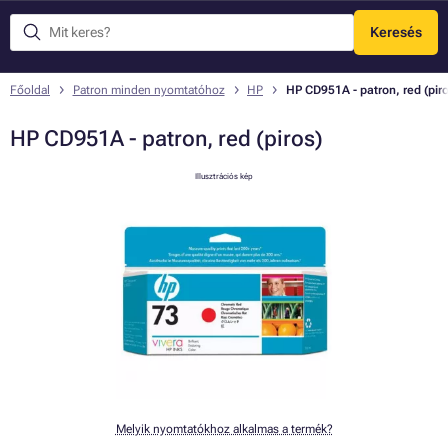
Keresés
Menü
Főoldal
Patron minden nyomtatóhoz
HP
HP CD951A - patron, red (piro
HP CD951A - patron, red (piros)
Illusztrációs kép
Melyik nyomtatókhoz alkalmas a termék?