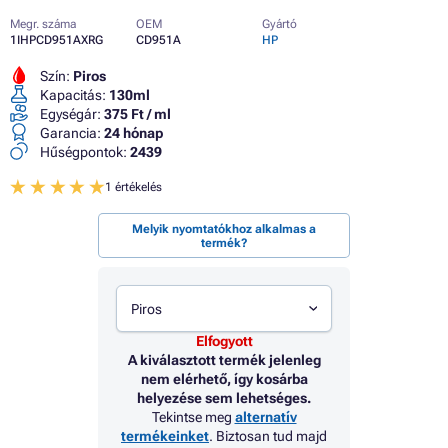
Megr. száma
OEM
Gyártó
1IHPCD951AXRG
CD951A
HP
Szín:
Piros
Kapacitás:
130ml
Egységár:
375 Ft / ml
Garancia:
24 hónap
Hűségpontok:
2439
1 értékelés
Melyik nyomtatókhoz alkalmas a
termék?
Piros
Elfogyott
A kiválasztott termék jelenleg
nem elérhető, így kosárba
helyezése sem lehetséges.
Tekintse meg
alternatív
termékeinket
. Biztosan tud majd