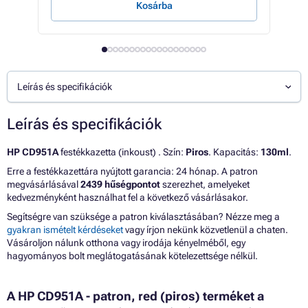
Kosárba
E
Leírás és specifikációk
Leírás és specifikációk
HP CD951A
festékkazetta (inkoust) . Szín:
Piros
. Kapacitás:
130ml
.
Erre a festékkazettára nyújtott garancia: 24 hónap. A patron
megvásárlásával
2439 hűségpontot
szerezhet, amelyeket
kedvezményként használhat fel a következő vásárlásakor.
Segítségre van szüksége a patron kiválasztásában? Nézze meg a
gyakran ismételt kérdéseket
vagy írjon nekünk közvetlenül a chaten.
Vásároljon nálunk otthona vagy irodája kényelméből, egy
hagyományos bolt meglátogatásának kötelezettsége nélkül.
A HP CD951A - patron, red (piros) terméket a