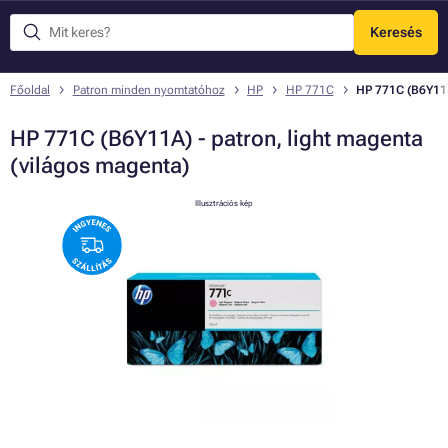
Keresés
Menü
Főoldal
Patron minden nyomtatóhoz
HP
HP 771C
HP 771C (B6Y11A
HP 771C (B6Y11A) - patron, light magenta
(világos magenta)
Illusztrációs kép