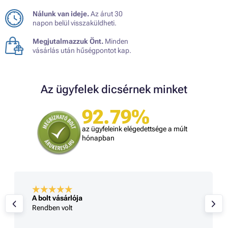
Nálunk van ideje.
Az árut 30
napon belül visszaküldheti.
Megjutalmazzuk Önt.
Minden
vásárlás után hűségpontot kap.
Az ügyfelek dicsérnek minket
92.79%
az ügyfeleink elégedettsége a múlt
hónapban
A bolt vásárlója
Rendben volt