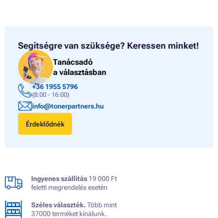
Segítségre van szüksége?
Keressen minket!
Tanácsadó
a választásban
+36 1955 5796
(8:00 - 16:00)
info@tonerpartners.hu
Érdeklődnék
Ingyenes szállítás
19 000 Ft
feletti megrendelés esetén
Széles választék.
Több mint
37000 terméket kínálunk.