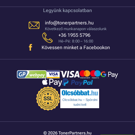
Legyünk kapcsolatban
info@tonerpartners.hu
Következő munkanapon válaszolunk
+36 1955 5796
Hé–Pé: 8:00 – 16:00
Kövessen minket a Facebookon
Olcsóbbat.hu – Spórolni
tudni kell
© 2026 TonerPartners.hu