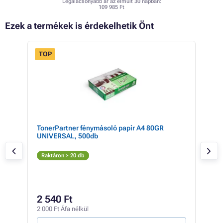
Legalacsonyabb ár az elmúlt 30 napban:
109 985 Ft
Ezek a termékek is érdekelhetik Önt
TOP
TonerPartner fénymásoló papír A4 80GR
HP 
UNIVERSAL, 500db
Fe
Raktáron > 20 db
Rak
60 1
56
2 540 Ft
44 6
2 000 Ft Áfa nélkül
312 F