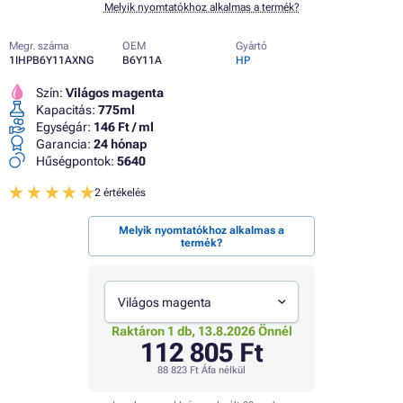
Melyik nyomtatókhoz alkalmas a termék?
Megr. száma
OEM
Gyártó
1IHPB6Y11AXNG
B6Y11A
HP
Szín:
Világos magenta
Kapacitás:
775ml
Egységár:
146 Ft / ml
Garancia:
24 hónap
Hűségpontok:
5640
2 értékelés
Melyik nyomtatókhoz alkalmas a
termék?
Világos magenta
Raktáron 1 db, 13.8.2026 Önnél
112 805 Ft
88 823 Ft
Áfa nélkül