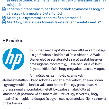
az üres patronok ártalmatlanításának vagy újrahasznosításának
módjairól
Toner vs. tintapatron: miben különböznek egymástól és hogyan
válasszuk ki a megfelelő utántöltőt?
Meddig tud nyomtatni a tonerrel és a patronnal?
Miért fogynak a színes tonerek fekete-fehér nyomtatásnál is?
HP márka
1939-ben megalapították a Hewlett-Packard-ot egy
kis garázsban a kaliforniai Palo Altóban. A Walt
Disney első oszcillátorától az első asztali lézer- és
tintasugaras nyomtatóig, 1984-ben, ez a vállalat
folytatta küldetését, hogy megváltoztassa a világot.
A minőség és az innováció, amelyek
elválaszthatatlanul kapcsolódnak ehhez a márkához, az évek során
egy nagy multinacionális vállalatot hozott létre egy garázsban. A
professzionális nyomtatók mellett fokozatosan alakította át
látásmódját patronokká és tonerekké. Ezeket úgy tervezték, hogy
maximális megbízhatóságot és egyenletes nyomatokat, élénk színeket
biztosítsanak.