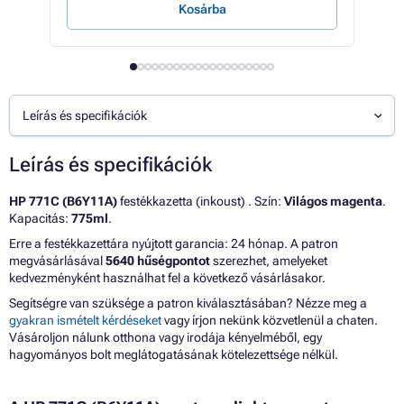
Kosárba
Leírás és specifikációk
Leírás és specifikációk
HP 771C (B6Y11A)
festékkazetta (inkoust) . Szín:
Világos magenta
.
Kapacitás:
775ml
.
Erre a festékkazettára nyújtott garancia: 24 hónap. A patron
megvásárlásával
5640 hűségpontot
szerezhet, amelyeket
kedvezményként használhat fel a következő vásárlásakor.
Segítségre van szüksége a patron kiválasztásában? Nézze meg a
gyakran ismételt kérdéseket
vagy írjon nekünk közvetlenül a chaten.
Vásároljon nálunk otthona vagy irodája kényelméből, egy
hagyományos bolt meglátogatásának kötelezettsége nélkül.