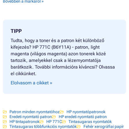
Bővebben a márkáról »
TIPP
Tudta, hogy a toner és a patron két különböző
kifejezés? HP 771C (B6Y11A) - patron, light
magenta (világos magenta) azon tonerek közé
tartozik, amelyekkel csak a lézernyomtatója
barátkozik. További információra kíváncsi? Olvassa
el cikkünket.
Elolvasom a cikket »
Patron minden nyomtatóhoz
HP nyomtatópatronok
Eredeti nyomtató patron
HP eredeti nyomtató patron
HP tintapatronok
HP 771C
Tintasugaras nyomtatók
Tintasugaras többfunkciós nyomtatók
Fehér xerográfiai papír