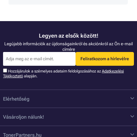
Legyen az elsők között!
Legújabb információk az újdonságainkról és akciónkról az Ön e-mail
címére
Feliratkozom a hírlevélre
Hozzájárulok a szémelyes adataim feldolgozásához az
Adatkezelési
Tájékoztató
alapján.
Elérhetőség
Vásároljon nálunk!
TonerPartners.hu