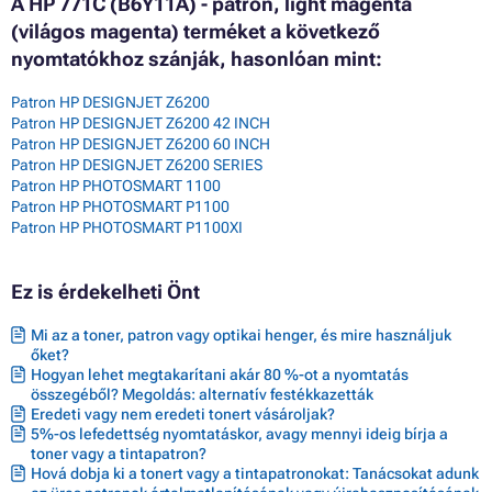
A HP 771C (B6Y11A) - patron, light magenta
(világos magenta) terméket a következő
nyomtatókhoz szánják, hasonlóan mint:
Patron HP DESIGNJET Z6200
Patron HP DESIGNJET Z6200 42 INCH
Patron HP DESIGNJET Z6200 60 INCH
Patron HP DESIGNJET Z6200 SERIES
Patron HP PHOTOSMART 1100
Patron HP PHOTOSMART P1100
Patron HP PHOTOSMART P1100XI
Ez is érdekelheti Önt
Mi az a toner, patron vagy optikai henger, és mire használjuk
őket?
Hogyan lehet megtakarítani akár 80 %-ot a nyomtatás
összegéből? Megoldás: alternatív festékkazetták
Eredeti vagy nem eredeti tonert vásároljak?
5%-os lefedettség nyomtatáskor, avagy mennyi ideig bírja a
toner vagy a tintapatron?
Hová dobja ki a tonert vagy a tintapatronokat: Tanácsokat adunk