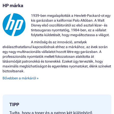
HP márka
1939-ben megalapították a Hewlett-Packard-ot egy
kis garázsban a kaliforniai Palo Altóban. A Walt
Disney első oszcillátorától az első asztali lézer- és
tintasugaras nyomtatóig, 1984-ben, ez a vállalat
folytatta küldetését, hogy megváltoztassa a világot.
A minőség és az innováció, amelyek
elválaszthatatlanul kapcsolódnak ehhez a márkához, az évek során
egy nagy multinacionális vállalatot hozott létre egy garázsban. A
professzionális nyomtatók mellett fokozatosan alakította át
látásmódját patronokká és tonerekké. Ezeket úgy tervezték, hogy
maximális megbízhatóságot és egyenletes nyomatokat, élénk színeket
biztosítsanak.
Bővebben a márkáról »
TIPP
Tudta, hogy a toner és a patron két különböző