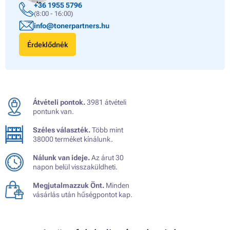
+36 1955 5796
(8:00 - 16:00)
info@tonerpartners.hu
Érdeklődnék
Átvételi pontok.
3981 átvételi
pontunk van.
Széles választék.
Több mint
38000 terméket kínálunk.
Nálunk van ideje.
Az árut 30
napon belül visszaküldheti.
Megjutalmazzuk Önt.
Minden
vásárlás után hűségpontot kap.