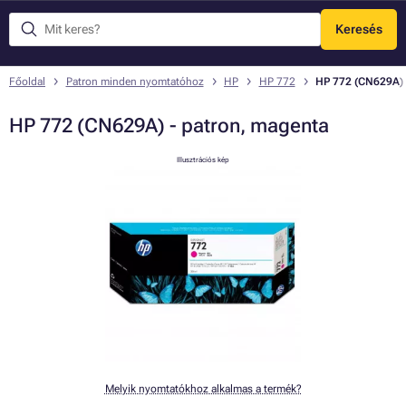
Keresés
Menü
Főoldal
Patron minden nyomtatóhoz
HP
HP 772
HP 772 (CN629A) 
HP 772 (CN629A) - patron, magenta
Illusztrációs kép
Melyik nyomtatókhoz alkalmas a termék?