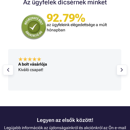
Az ügyfelek dicsérnek minket
92.79%
az ügyfeleink elégedettsége a múlt
hónapban
A bolt vásárlója
Kiváló csapat!
Legyen az elsők között!
Legújabb információk az újdonságainkról és akciónkról az Ön e-mail