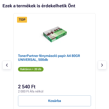
Ezek a termékek is érdekelhetik Önt
TOP
TonerPartner fénymásoló papír A4 80GR
HP 
UNIVERSAL, 500db
(fé
Fé
Raktáron > 20 db
Elé
86
2 540 Ft
68 1
2 000 Ft Áfa nélkül
289 F
Kosárba
E