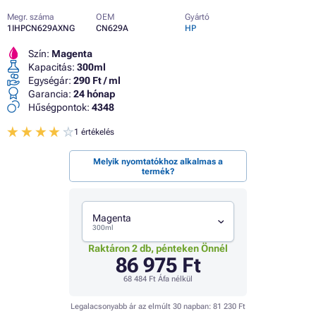
Megr. száma
OEM
Gyártó
1IHPCN629AXNG
CN629A
HP
Szín:
Magenta
Kapacitás:
300ml
Egységár:
290 Ft / ml
Garancia:
24 hónap
Hűségpontok:
4348
1 értékelés
Melyik nyomtatókhoz alkalmas a
termék?
Magenta
300ml
Raktáron 2 db, pénteken Önnél
86 975 Ft
68 484 Ft
Áfa nélkül
Legalacsonyabb ár az elmúlt 30 napban:
81 230 Ft