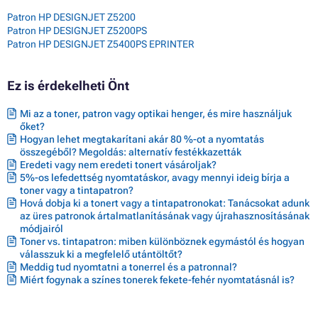
Patron HP DESIGNJET Z5200
Patron HP DESIGNJET Z5200PS
Patron HP DESIGNJET Z5400PS EPRINTER
Ez is érdekelheti Önt
Mi az a toner, patron vagy optikai henger, és mire használjuk
őket?
Hogyan lehet megtakarítani akár 80 %-ot a nyomtatás
összegéből? Megoldás: alternatív festékkazetták
Eredeti vagy nem eredeti tonert vásároljak?
5%-os lefedettség nyomtatáskor, avagy mennyi ideig bírja a
toner vagy a tintapatron?
Hová dobja ki a tonert vagy a tintapatronokat: Tanácsokat adunk
az üres patronok ártalmatlanításának vagy újrahasznosításának
módjairól
Toner vs. tintapatron: miben különböznek egymástól és hogyan
válasszuk ki a megfelelő utántöltőt?
Meddig tud nyomtatni a tonerrel és a patronnal?
Miért fogynak a színes tonerek fekete-fehér nyomtatásnál is?