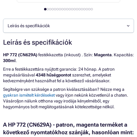
Leírás és specifikációk
Leírás és specifikációk
HP 772 (CN629A)
festékkazetta (inkoust) . Szín:
Magenta
. Kapacitás:
300ml
.
Erre a festékkazettára nyújtott garancia: 24 hónap. A patron
megvásárlásával
4348 hűségpontot
szerezhet, amelyeket
kedvezményként használhat fel a következő vásárlásakor.
Segítségre van szüksége a patron kiválasztásában? Nézze meg a
gyakran ismételt kérdéseket
vagy írjon nekünk közvetlenül a chaten.
Vásároljon nálunk otthona vagy irodája kényelméből, egy
hagyományos bolt meglátogatásának kötelezettsége nélkül.
A HP 772 (CN629A) - patron, magenta terméket a
következő nyomtatókhoz szánják, hasonlóan mint: