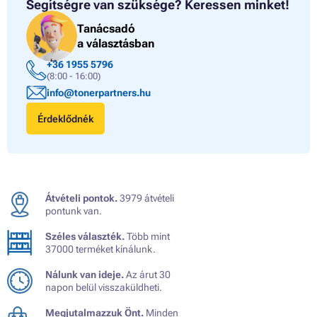
Segítségre van szüksége?
Keressen minket!
Tanácsadó
a választásban
+36 1955 5796
(8:00 - 16:00)
info@tonerpartners.hu
Érdeklődnék
Átvételi pontok.
3979 átvételi
pontunk van.
Széles választék.
Több mint
37000 terméket kínálunk.
Nálunk van ideje.
Az árut 30
napon belül visszaküldheti.
Megjutalmazzuk Önt.
Minden