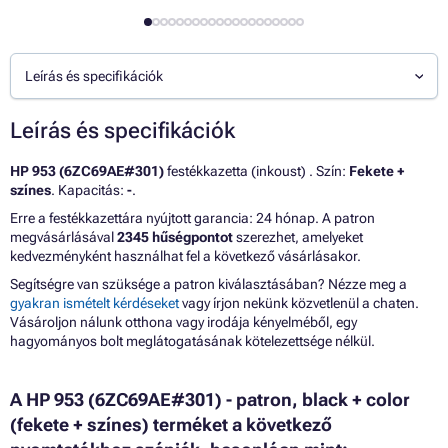
Leírás és specifikációk
Leírás és specifikációk
HP 953 (6ZC69AE#301)
festékkazetta (inkoust) . Szín:
Fekete +
színes
. Kapacitás:
-
.
Erre a festékkazettára nyújtott garancia: 24 hónap. A patron
megvásárlásával
2345 hűségpontot
szerezhet, amelyeket
kedvezményként használhat fel a következő vásárlásakor.
Segítségre van szüksége a patron kiválasztásában? Nézze meg a
gyakran ismételt kérdéseket
vagy írjon nekünk közvetlenül a chaten.
Vásároljon nálunk otthona vagy irodája kényelméből, egy
hagyományos bolt meglátogatásának kötelezettsége nélkül.
A HP 953 (6ZC69AE#301) - patron, black + color
(fekete + színes) terméket a következő