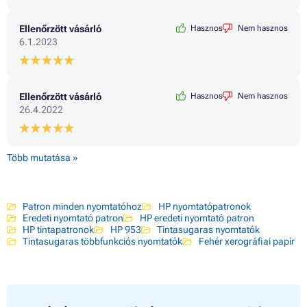
Ellenőrzött vásárló
Hasznos
Nem hasznos
6.1.2023
Ellenőrzött vásárló
Hasznos
Nem hasznos
26.4.2022
Több mutatása »
Patron minden nyomtatóhoz
HP nyomtatópatronok
Eredeti nyomtató patron
HP eredeti nyomtató patron
HP tintapatronok
HP 953
Tintasugaras nyomtatók
Tintasugaras többfunkciós nyomtatók
Fehér xerográfiai papír