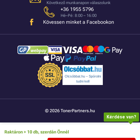
Következő munkanapon válaszolunk
+36 1955 5796
Hé–Pé: 8:00 – 16:00
Kövessen minket a Facebookon
Olcsóbbat.hu – Spórolni
tudni kell
© 2026 TonerPartners.hu
Kérdése van?
Raktáron > 10 db, szerdán Önnél