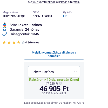
Melyik nyomtatókhoz alkalmas a termék?
Megr. száma
OEM
Gyártó
1IHP6ZC69AEQG
6ZC69AE#301
HP
Szín:
Fekete + színes
Garancia:
24 hónap
Hűségpontok:
2345
6 értékelés
Melyik nyomtatókhoz alkalmas a
termék?
Fekete + színes
Raktáron > 10 db, szerdán Önnél
47 520 Ft
46 905 Ft
36 933 Ft
Áfa nélkül
Legalacsonyabb ár az elmúlt 30 napban:
45 725 Ft