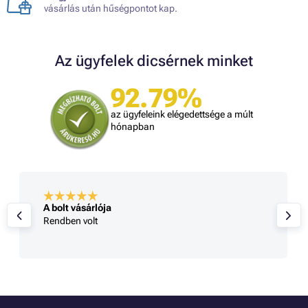
vásárlás után hűségpontot kap.
Az ügyfelek dicsérnek minket
92.79%
az ügyfeleink elégedettsége a múlt
hónapban
A bolt vásárlója
Rendben volt