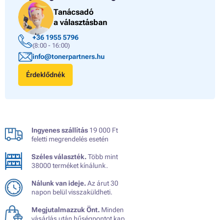
Tanácsadó
a választásban
+36 1955 5796
(8:00 - 16:00)
info@tonerpartners.hu
Érdeklődnék
Ingyenes szállítás
19 000 Ft
feletti megrendelés esetén
Széles választék.
Több mint
38000 terméket kínálunk.
Nálunk van ideje.
Az árut 30
napon belül visszaküldheti.
Megjutalmazzuk Önt.
Minden
vásárlás után hűségpontot kap.