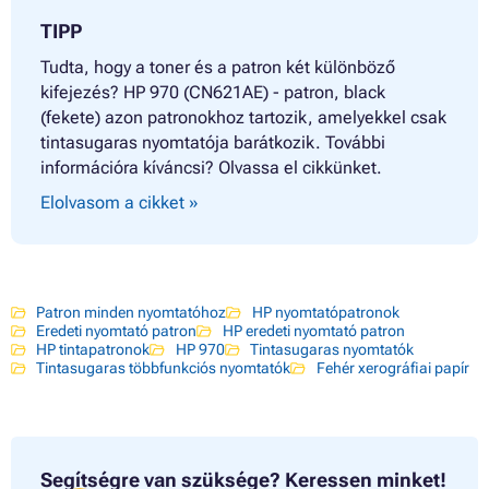
TIPP
Tudta, hogy a toner és a patron két különböző
kifejezés? HP 970 (CN621AE) - patron, black
(fekete) azon patronokhoz tartozik, amelyekkel csak
tintasugaras nyomtatója barátkozik. További
információra kíváncsi? Olvassa el cikkünket.
Elolvasom a cikket »
Patron minden nyomtatóhoz
HP nyomtatópatronok
Eredeti nyomtató patron
HP eredeti nyomtató patron
HP tintapatronok
HP 970
Tintasugaras nyomtatók
Tintasugaras többfunkciós nyomtatók
Fehér xerográfiai papír
Segítségre van szüksége?
Keressen minket!