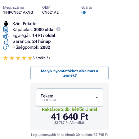
Megr. száma
OEM
Gyártó
1IHPCN621AXNG
CN621AE
HP
Szín:
Fekete
Kapacitás:
3000 oldal
Egységár:
14 Ft / oldal
Garancia:
24 hónap
Hűségpontok:
2082
5 értékelés
Melyik nyomtatókhoz alkalmas a
termék?
Fekete
3000 oldal
Raktáron 2 db, hétfőn Önnél
41 640 Ft
32 787 Ft
Áfa nélkül
Legalacsonyabb ár az elmúlt 30 napban:
37 795 Ft