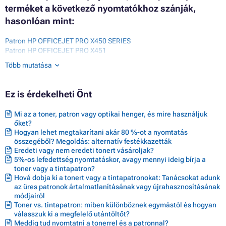
terméket a következő nyomtatókhoz szánják,
hasonlóan mint:
Patron HP OFFICEJET PRO X450 SERIES
Patron HP OFFICEJET PRO X451
Patron HP OFFICEJET PRO X451DN
Több mutatása
Patron HP OFFICEJET PRO X451DW
Patron HP OFFICEJET PRO X470 SERIES
Patron HP OFFICEJET PRO X476
Ez is érdekelheti Önt
Patron HP OFFICEJET PRO X476DN
Patron HP OFFICEJET PRO X476DW
Mi az a toner, patron vagy optikai henger, és mire használjuk
Patron HP OFFICEJET PRO X551
őket?
Patron HP OFFICEJET PRO X551DW
Hogyan lehet megtakarítani akár 80 %-ot a nyomtatás
Patron HP OFFICEJET PRO X576
összegéből? Megoldás: alternatív festékkazetták
Patron HP OFFICEJET PRO X576DW
Eredeti vagy nem eredeti tonert vásároljak?
5%-os lefedettség nyomtatáskor, avagy mennyi ideig bírja a
toner vagy a tintapatron?
Hová dobja ki a tonert vagy a tintapatronokat: Tanácsokat adunk
az üres patronok ártalmatlanításának vagy újrahasznosításának
módjairól
Toner vs. tintapatron: miben különböznek egymástól és hogyan
válasszuk ki a megfelelő utántöltőt?
Meddig tud nyomtatni a tonerrel és a patronnal?