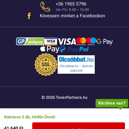
+36 1955 5796
Hé–Pé: 8:00 – 16:00
Kövessen minket a Facebookon
Olcsóbbat.hu – Spórolni
tudni kell
© 2026 TonerPartners.hu
Kérdése van?
Raktáron 2 db, hétfőn Önnél
41 640 Ft