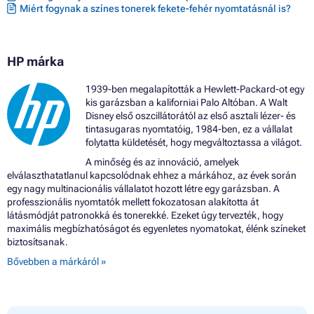
Miért fogynak a színes tonerek fekete-fehér nyomtatásnál is?
HP márka
1939-ben megalapították a Hewlett-Packard-ot egy
kis garázsban a kaliforniai Palo Altóban. A Walt
Disney első oszcillátorától az első asztali lézer- és
tintasugaras nyomtatóig, 1984-ben, ez a vállalat
folytatta küldetését, hogy megváltoztassa a világot.
A minőség és az innováció, amelyek
elválaszthatatlanul kapcsolódnak ehhez a márkához, az évek során
egy nagy multinacionális vállalatot hozott létre egy garázsban. A
professzionális nyomtatók mellett fokozatosan alakította át
látásmódját patronokká és tonerekké. Ezeket úgy tervezték, hogy
maximális megbízhatóságot és egyenletes nyomatokat, élénk színeket
biztosítsanak.
Bővebben a márkáról »