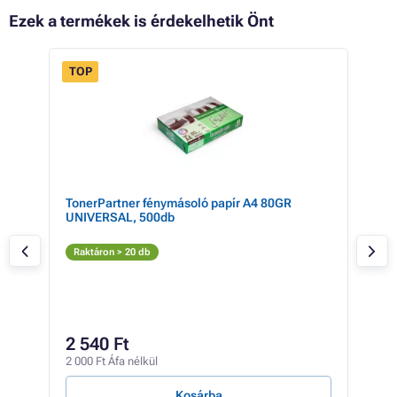
Ezek a termékek is érdekelhetik Önt
TOP
a
TonerPartner fénymásoló papír A4 80GR
HP 
UNIVERSAL, 500db
Az
Raktáron > 20 db
Rak
54 8
49
2 540 Ft
38 8
2 000 Ft Áfa nélkül
7 Ft /
Kosárba