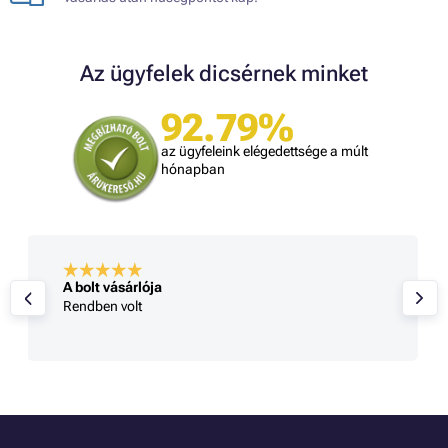
Az ügyfelek dicsérnek minket
92.79%
az ügyfeleink elégedettsége a múlt
hónapban
A bolt vásárlója
Rendben volt