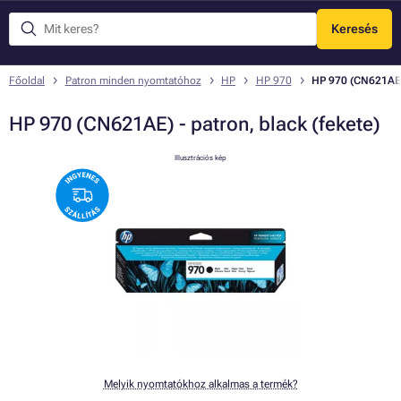
Keresés
Menü
Főoldal
Patron minden nyomtatóhoz
HP
HP 970
HP 970 (CN621AE) 
HP 970 (CN621AE) - patron, black (fekete)
Illusztrációs kép
Melyik nyomtatókhoz alkalmas a termék?