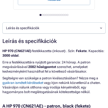
Leírás és specifikációk
Leírás és specifikációk
HP 970 (CN621AE)
festékkazetta (inkoust) . Szín:
Fekete
. Kapacitás:
3000 oldal
.
Erre a festékkazettára nyújtott garancia: 24 hónap. A patron
megvásárlásával
2082 hűségpontot
szerezhet, amelyeket
kedvezményként használhat fel a következő vásárlásakor.
Segítségre van szüksége a patron kiválasztásában? Nézze meg a
gyakran ismételt kérdéseket
vagy írjon nekünk közvetlenül a chaten.
Vásároljon nálunk otthona vagy irodája kényelméből, egy
hagyományos bolt meglátogatásának kötelezettsége nélkül.
A HP 970 (CN621AE) - patron, black (fekete)