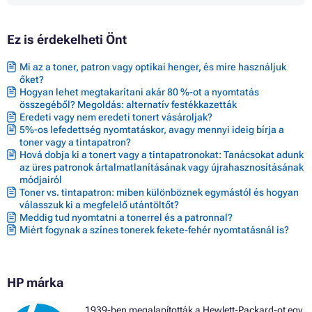
Ez is érdekelheti Önt
Mi az a toner, patron vagy optikai henger, és mire használjuk
őket?
Hogyan lehet megtakarítani akár 80 %-ot a nyomtatás
összegéből? Megoldás: alternatív festékkazetták
Eredeti vagy nem eredeti tonert vásároljak?
5%-os lefedettség nyomtatáskor, avagy mennyi ideig bírja a
toner vagy a tintapatron?
Hová dobja ki a tonert vagy a tintapatronokat: Tanácsokat adunk
az üres patronok ártalmatlanításának vagy újrahasznosításának
módjairól
Toner vs. tintapatron: miben különböznek egymástól és hogyan
válasszuk ki a megfelelő utántöltőt?
Meddig tud nyomtatni a tonerrel és a patronnal?
Miért fogynak a színes tonerek fekete-fehér nyomtatásnál is?
HP márka
1939-ben megalapították a Hewlett-Packard-ot egy