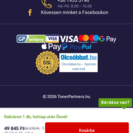
+36 1955 5796
Hé–Pé: 8:00 – 16:00
Kövessen minket a Facebookon
Olcsóbbat.hu – Spórolni
tudni kell
© 2026 TonerPartners.hu
Kérdése van?
Raktáron 1 db, holnap után Önnél
49 845 Ft
55 270 Ft
Kosárba