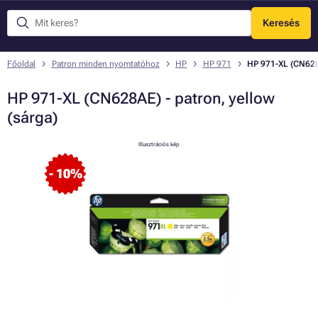
Keresés
Menü
Főoldal
Patron minden nyomtatóhoz
HP
HP 971
HP 971-XL (CN628A
HP 971-XL (CN628AE) - patron, yellow
(sárga)
Illusztrációs kép
- 10%