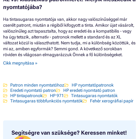
nyomtatójába?
Ha tintasugaras nyomtatója van, akkor nagy valószínűséggel már
cserélt patront, miután a régiből kifogyott a tinta. Amikor újat vásárolt,
valószínűleg azt tapasztalta, hogy az eredeti és a kompatibilis - vagy
ha úgy tetszik, alternatív - patronok mellett a standard és az XL
változat közül is választhatott. Nem tudja, mi a különbség közöttük, és
mi az, amiben egyformák? Semmi gond. A következő sorokban
röviden és világosan elmagyarázzuk Önnek a fő különbségeket.
Cikk megnyitása »
Patron minden nyomtatóhoz
HP nyomtatópatronok
Eredeti nyomtató patron
HP eredeti nyomtató patron
HP tintapatronok
HP 971
Tintasugaras nyomtatók
Tintasugaras többfunkciós nyomtatók
Fehér xerográfiai papír
Segítségre van szüksége?
Keressen minket!