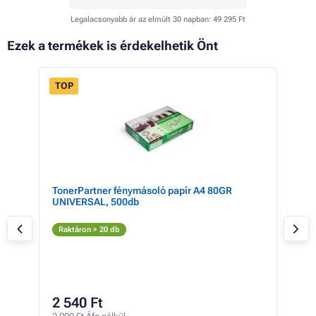
Legalacsonyabb ár az elmúlt 30 napban:
49 295 Ft
Ezek a termékek is érdekelhetik Önt
TOP
a
TonerPartner fénymásoló papír A4 80GR
HP 
UNIVERSAL, 500db
Az
Raktáron > 20 db
Rak
55 2
49
2 540 Ft
38 8