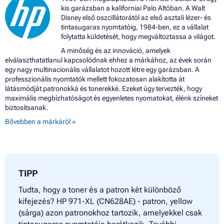
kis garázsban a kaliforniai Palo Altóban. A Walt
Disney első oszcillátorától az első asztali lézer- és
tintasugaras nyomtatóig, 1984-ben, ez a vállalat
folytatta küldetését, hogy megváltoztassa a világot.
A minőség és az innováció, amelyek
elválaszthatatlanul kapcsolódnak ehhez a márkához, az évek során
egy nagy multinacionális vállalatot hozott létre egy garázsban. A
professzionális nyomtatók mellett fokozatosan alakította át
látásmódját patronokká és tonerekké. Ezeket úgy tervezték, hogy
maximális megbízhatóságot és egyenletes nyomatokat, élénk színeket
biztosítsanak.
Bővebben a márkáról »
TIPP
Tudta, hogy a toner és a patron két különböző
kifejezés? HP 971-XL (CN628AE) - patron, yellow
(sárga) azon patronokhoz tartozik, amelyekkel csak