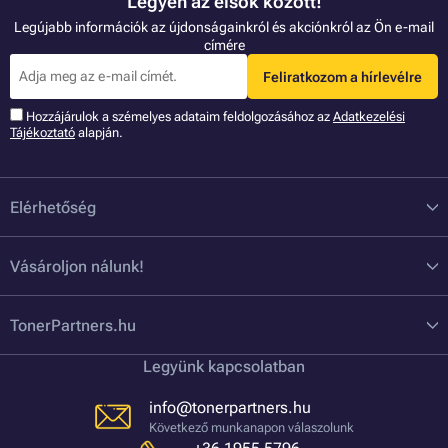
Legyen az elsők között!
Legújabb információk az újdonságainkról és akciónkról az Ön e-mail
címére
Feliratkozom a hírlevélre
Hozzájárulok a szémelyes adataim feldolgozásához az
Adatkezelési
Tájékoztató
alapján.
Elérhetőség
Vásároljon nálunk!
TonerPartners.hu
Legyünk kapcsolatban
info@tonerpartners.hu
Következő munkanapon válaszolunk