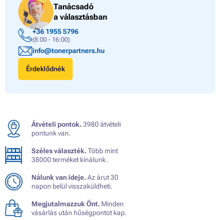
Tanácsadó
a választásban
+36 1955 5796
(8:00 - 16:00)
info@tonerpartners.hu
Érdeklődnék
Átvételi pontok.
3980 átvételi
pontunk van.
Széles választék.
Több mint
38000 terméket kínálunk.
Nálunk van ideje.
Az árut 30
napon belül visszaküldheti.
Megjutalmazzuk Önt.
Minden
vásárlás után hűségpontot kap.