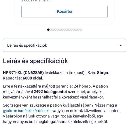
2 000 Ft Áfa nélkül
7 Ft /
Kosárba
Leírás és specifikációk
Leírás és specifikációk
HP 971-XL (CN628AE)
festékkazetta (inkoust) . Szín:
Sárga
.
Kapacitás:
6600 oldal
.
Erre a festékkazettára nyújtott garancia: 24 hónap. A patron
megvásárlásával
2492 hűségpontot
szerezhet, amelyeket
kedvezményként használhat fel a következő vásárlásakor.
Segítségre van szüksége a patron kiválasztásában? Nézze meg a
gyakran ismételt kérdéseket
vagy írjon nekünk közvetlenül a chaten.
Vásároljon nálunk otthona vagy irodája kényelméből, egy
hagyományos bolt meglátogatásának kötelezettsége nélkül.