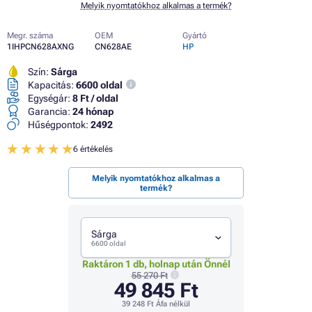
Melyik nyomtatókhoz alkalmas a termék?
Megr. száma
OEM
Gyártó
1IHPCN628AXNG
CN628AE
HP
Szín:
Sárga
Kapacitás:
6600 oldal
Egységár:
8 Ft / oldal
Garancia:
24 hónap
Hűségpontok:
2492
6 értékelés
Melyik nyomtatókhoz alkalmas a
termék?
Sárga
6600 oldal
Raktáron 1 db, holnap után Önnél
55 270 Ft
49 845 Ft
39 248 Ft
Áfa nélkül