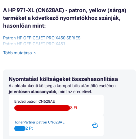
A HP 971-XL (CN628AE) - patron, yellow (sárga)
terméket a következő nyomtatókhoz szánják,
hasonlóan mint:
Patron HP OFFICEJET PRO X450 SERIES
Patron HP OFFICEJET PRO X451
Patron HP OFFICEJET PRO X451DN
Több mutatása
Patron HP OFFICEJET PRO X451DW
Patron HP OFFICEJET PRO X470 SERIES
Patron HP OFFICEJET PRO X476
Patron HP OFFICEJET PRO X476DN
Nyomtatási költségeket összehasonlítása
Patron HP OFFICEJET PRO X476DW
Patron HP OFFICEJET PRO X551
Az oldalankénti költség a kompatibilis utántöltő esetében
Patron HP OFFICEJET PRO X551DW
jelentősen alacsonyabb
, mint az eredetivel.
Patron HP OFFICEJET PRO X576
Eredeti patron CN628AE
Patron HP OFFICEJET PRO X576DW
8 Ft
TonerPartner patron CN628AE
2 Ft