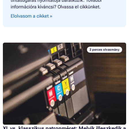
tintasugaras nyomtatója barátkozik. További
információra kíváncsi? Olvassa el cikkünket.
Elolvasom a cikket »
2 perces olvasmány
XL vs. klasszikus patronméret: Melyik illeszkedik a