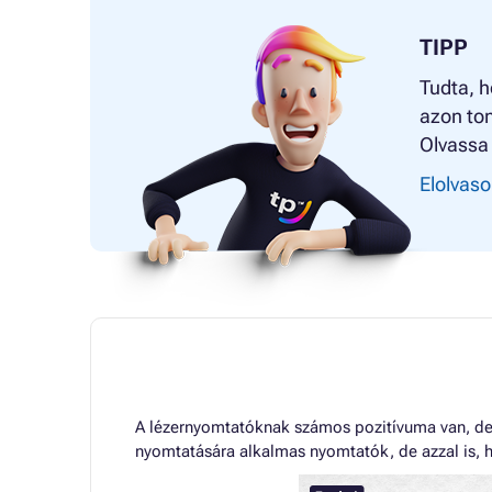
TIPP
Tudta, h
azon ton
Olvassa 
Elolvaso
A lézernyomtatóknak számos pozitívuma van, de 
nyomtatására alkalmas nyomtatók, de azzal is, h