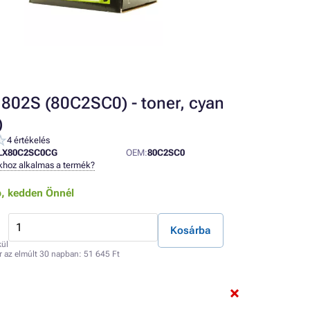
802S (80C2SC0) - toner, cyan
)
4 értékelés
LX80C2SC0CG
OEM:
80C2SC0
khoz alkalmas a termék?
b,
kedden Önnél
Kosárba
kül
r az elmúlt 30 napban:
51 645 Ft