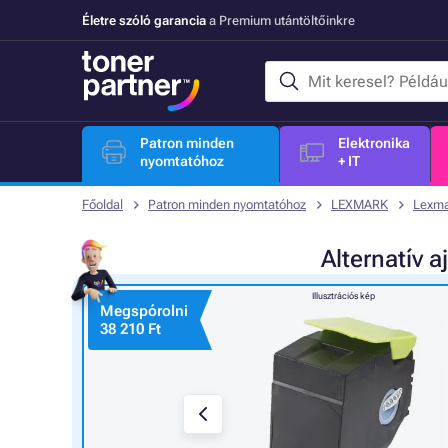
Életre szóló garancia
a Premium utántöltőinkre
Patron minden
Elektronika
nyomtatóhoz
+ IT
Főoldal
Patron minden nyomtatóhoz
LEXMARK
Lexma
Alternatív
a
Illusztrációs kép
Megspórolni
38 210 Ft