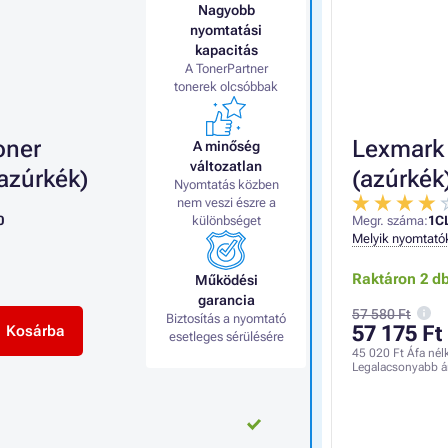
Nagyobb
nyomtatási
kapacitás
A TonerPartner
tonerek olcsóbbak
oner
Lexmark 
A minőség
változatlan
azúrkék)
(azúrkék
Nyomtatás közben
nem veszi észre a
0
különbséget
Megr. száma:
1C
Melyik nyomtató
Raktáron 2 d
Működési
garancia
57 580 Ft
Biztosítás a nyomtató
57 175 Ft
Kosárba
esetleges sérülésére
45 020 Ft
Áfa nél
Legalacsonyabb á