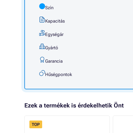
Szín
Kapacitás
Egységár
Gyártó
Garancia
Hűségpontok
Ezek a termékek is érdekelhetik Önt
TOP