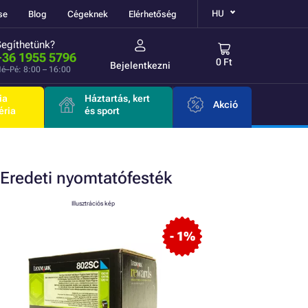
HU
se
Blog
Cégeknek
Elérhetőség
Segíthetünk?
+36 1955 5796
0 Ft
Bejelentkezni
é–Pé: 8:00 – 16:00
ia
Háztartás, kert
Akció
éria
és sport
Eredeti
nyomtatófesték
Illusztrációs kép
- 1%