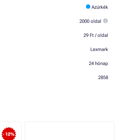
Azúrkék
2000 oldal
29 Ft / oldal
Lexmark
24 hónap
2858
- 12%