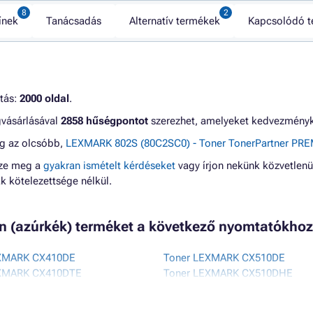
ínek
Tanácsadás
Alternatív termékek
Kapcsolódó 
itás:
2000 oldal
.
gvásárlásával
2858 hűségpontot
szerezhet, amelyeket kedvezményké
eg az olcsóbb,
LEXMARK 802S (80C2SC0) - Toner TonerPartner PRE
zze meg a
gyakran ismételt kérdéseket
vagy írjon nekünk közvetlenü
 kötelezettsége nélkül.
an (azúrkék) terméket a következő nyomtatókhoz
EXMARK CX410DE
Toner LEXMARK CX510DE
EXMARK CX410DTE
Toner LEXMARK CX510DHE
XMARK CX410E
Toner LEXMARK CX510DTHE