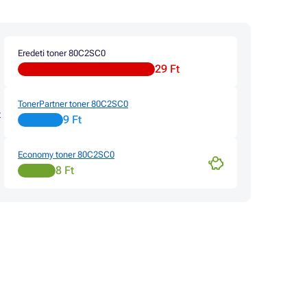
Eredeti toner 80C2SC0
29 Ft
TonerPartner toner 80C2SC0
z
9 Ft
Economy toner 80C2SC0
8 Ft