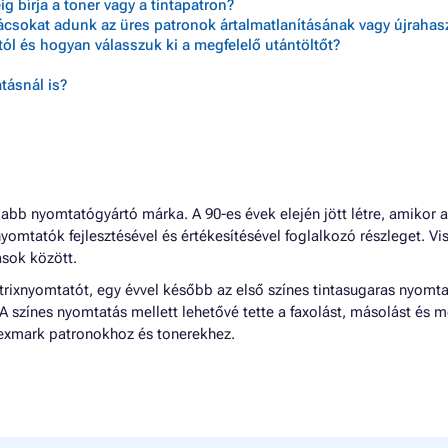
 bírja a toner vagy a tintapatron?
nácsokat adunk az üres patronok ártalmatlanításának vagy újraha
ól és hogyan válasszuk ki a megfelelő utántöltőt?
tásnál is?
labb nyomtatógyártó márka. A 90-es évek elején jött létre, amikor a 
yomtatók fejlesztésével és értékesítésével foglalkozó részleget. Vi
ások között.
rixnyomtatót, egy évvel később az első színes tintasugaras nyomt
 színes nyomtatás mellett lehetővé tette a faxolást, másolást és m
Lexmark patronokhoz és tonerekhez.