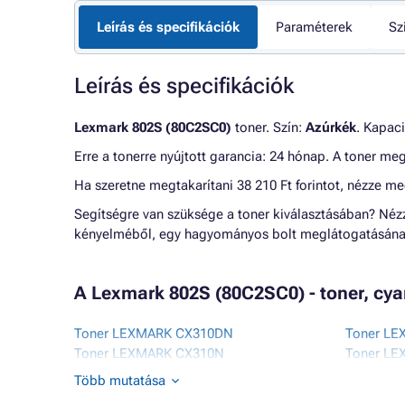
Leírás és specifikációk
Paraméterek
Sz
Leírás és specifikációk
Lexmark 802S (80C2SC0)
toner. Szín:
Azúrkék
. Kapac
Erre a tonerre nyújtott garancia: 24 hónap. A toner me
Ha szeretne megtakarítani 38 210 Ft forintot, nézze m
Segítségre van szüksége a toner kiválasztásában? Né
kényelméből, egy hagyományos bolt meglátogatásának
A Lexmark 802S (80C2SC0) - toner, cy
Toner LEXMARK CX310DN
Toner L
Toner LEXMARK CX310N
Toner L
Toner LEXMARK CX410
Toner LE
Több mutatása