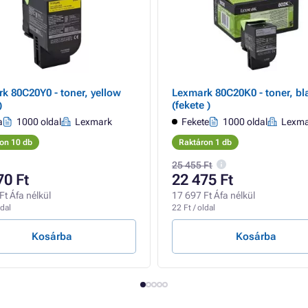
k 80C20Y0 - toner, yellow
Lexmark 80C20K0 - toner, bl
)
(fekete )
a
1000 oldal
Lexmark
Fekete
1000 oldal
Lexma
on 10 db
Raktáron 1 db
25 455 Ft
70 Ft
22 475 Ft
Ft Áfa nélkül
17 697 Ft Áfa nélkül
ldal
22 Ft / oldal
Kosárba
Kosárba