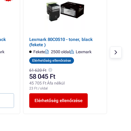
ack
Lexmark 80C0S10 - toner, black
Lexmar
(fekete )
(azúrké
rk
Fekete
2500 oldal
Lexmark
Azúrk
Elérhetőség ellenőrzése
Elérhet
61 620 Ft
80 305 
58 045 Ft
75 61
45 705 Ft Áfa nélkül
59 535 F
23 Ft / oldal
38 Ft / ol
Elérhetőség ellenőrzése
Elér