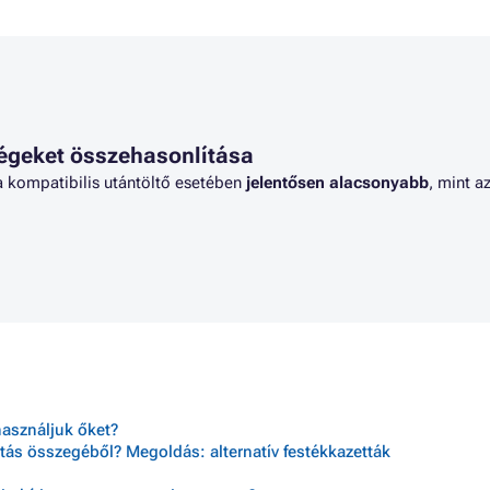
égeket összehasonlítása
a kompatibilis utántöltő esetében
jelentősen alacsonyabb
, mint a
használjuk őket?
tás összegéből? Megoldás: alternatív festékkazetták