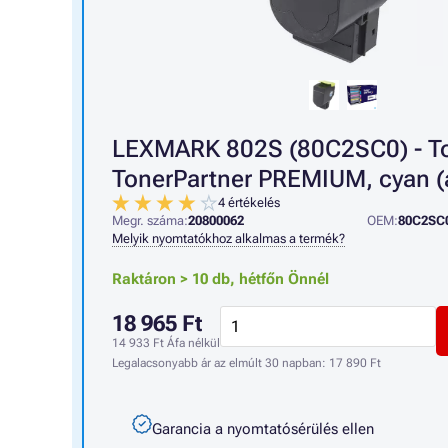
LEXMARK 802S (80C2SC0) - T
TonerPartner PREMIUM, cyan (
4 értékelés
Megr. száma:
20800062
OEM:
80C2SC
Melyik nyomtatókhoz alkalmas a termék?
Raktáron > 10 db,
hétfőn Önnél
18 965 Ft
14 933 Ft
Áfa nélkül
Legalacsonyabb ár az elmúlt 30 napban:
17 890 Ft
Garancia a nyomtatósérülés ellen