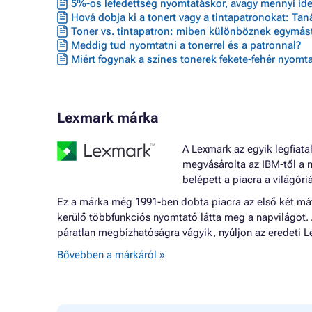
5%-os lefedettség nyomtatáskor, avagy mennyi ideig
Hová dobja ki a tonert vagy a tintapatronokat: Ta
Toner vs. tintapatron: miben különböznek egymást
Meddig tud nyomtatni a tonerrel és a patronnal?
Miért fogynak a színes tonerek fekete-fehér nyomta
Lexmark márka
A Lexmark az egyik legfiata
megvásárolta az IBM-től a n
belépett a piacra a világóri
Ez a márka még 1991-ben dobta piacra az első két mát
kerülő többfunkciós nyomtató látta meg a napvilágot. A
páratlan megbízhatóságra vágyik, nyúljon az eredeti 
Bővebben a márkáról »