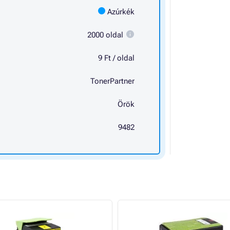
Azúrkék
2000 oldal
9 Ft / oldal
TonerPartner
Örök
9482