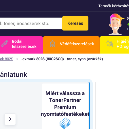
Termék kézbesíté
Keresés
H
Irodai
Higién
Védőfelszerelések
felszerelések
+ Drog
rk 802S
Lexmark 802S (80C2SC0) - toner, cyan (azúrkék)
jánlatunk
Miért válassza a
TonerPartner
Premium
nyomtatófestékeket