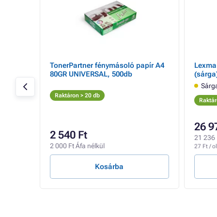
TonerPartner fénymásoló papír A4
Lexmar
80GR UNIVERSAL, 500db
(sárga
xmark
Sárg
Raktáron > 20 db
Raktár
26 9
2 540 Ft
21 236 
2 000 Ft Áfa nélkül
27 Ft / o
Kosárba