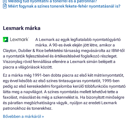
Meddig tud nyomtatni a tonerrel és a patronnal?
Miért fogynak a színes tonerek fekete-fehér nyomtatásnál is?
Lexmark márka
A Lexmark az egyik legfiatalabb nyomtatógyártó
márka. A 90-es évek elején jött létre, amikor a
Clayton, Dubilier & Rice befektetési társaság megvásárolta az IBM-től
a nyomtatók fejlesztésével és értékesítésével foglalkozó részleget.
Viszonylag rövid fennállása ellenére a Lexmark simán belépett a
piacra a világóriások között.
Ez a márka még 1991-ben dobta piacra az első két mátrixnyomtatót,
egy évvel később az első színes tintasugaras nyomtatót, 1995-ben
pedig az első kereskedelmi forgalomba kerülő többfunkciós nyomtató
látta meg a napvilágot. A színes nyomtatás mellett lehetővé tette a
faxolást, másolást és még a szkennelést is. Ha bizonyított minőségre
és páratlan megbízhatóságra vágyik, nyúljon az eredeti Lexmark
patronokhoz és tonerekhez.
Bővebben a márkáról »