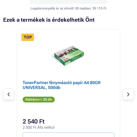
Legalacsonyabb ár az elmúlt 30 napban:
35 115 Ft
Ezek a termékek is érdekelhetik Önt
TOP
TonerPartner fénymásoló papír A4 80GR
Lex
UNIVERSAL, 500db
S
Raktáron > 20 db
Rak
26
2 540 Ft
21 2
2 000 Ft Áfa nélkül
27 Ft