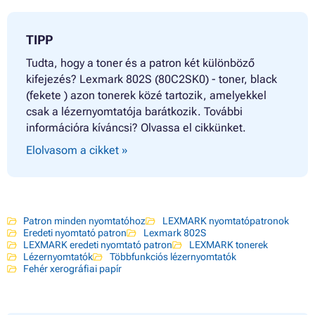
TIPP
Tudta, hogy a toner és a patron két különböző
kifejezés? Lexmark 802S (80C2SK0) - toner, black
(fekete ) azon tonerek közé tartozik, amelyekkel
csak a lézernyomtatója barátkozik. További
információra kíváncsi? Olvassa el cikkünket.
Elolvasom a cikket »
Patron minden nyomtatóhoz
LEXMARK nyomtatópatronok
Eredeti nyomtató patron
Lexmark 802S
LEXMARK eredeti nyomtató patron
LEXMARK tonerek
Lézernyomtatók
Többfunkciós lézernyomtatók
Fehér xerográfiai papír