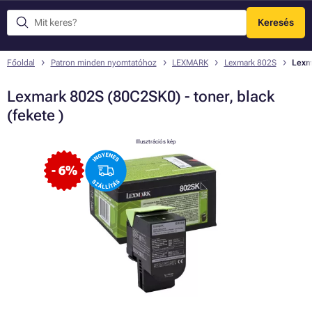
Keresés
Menü
Főoldal
Patron minden nyomtatóhoz
LEXMARK
Lexmark 802S
Lexma
Lexmark 802S (80C2SK0) - toner, black
(fekete )
Illusztrációs kép
- 6%