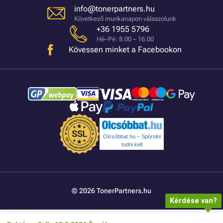
info@tonerpartners.hu
Következő munkanapon válaszolunk
+36 1955 5796
Hé–Pé: 8:00 – 16:00
Kövessen minket a Facebookon
Olcsóbbat.hu – Spórolni
tudni kell
© 2026 TonerPartners.hu
Kérdése van?