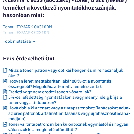
A Lexmark 802S (80C2SK0) - toner, black (fekete )
terméket a következő nyomtatókhoz szánják,
hasonlóan mint:
Toner LEXMARK CX310DN
Toner LEXMARK CX310N
Toner LEXMARK CX410
Több mutatása
Toner LEXMARK CX410DE
Toner LEXMARK CX410DTE
Toner LEXMARK CX410E
Ez is érdekelheti Önt
Toner LEXMARK CX510DE
Toner LEXMARK CX510DHE
Mi az a toner, patron vagy optikai henger, és mire használjuk
Toner LEXMARK CX510DTHE
őket?
Hogyan lehet megtakarítani akár 80 %-ot a nyomtatás
összegéből? Megoldás: alternatív festékkazetták
Eredeti vagy nem eredeti tonert vásároljak?
5%-os lefedettség nyomtatáskor, avagy mennyi ideig bírja a
toner vagy a tintapatron?
Hová dobja ki a tonert vagy a tintapatronokat: Tanácsokat adunk
az üres patronok ártalmatlanításának vagy újrahasznosításának
módjairól
Toner vs. tintapatron: miben különböznek egymástól és hogyan
válasszuk ki a megfelelő utántöltőt?