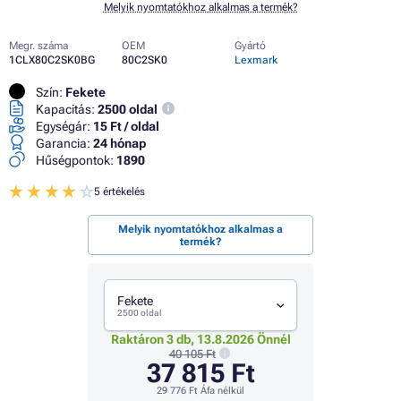
Melyik nyomtatókhoz alkalmas a termék?
Megr. száma
OEM
Gyártó
1CLX80C2SK0BG
80C2SK0
Lexmark
Szín:
Fekete
Kapacitás:
2500 oldal
Egységár:
15 Ft / oldal
Garancia:
24 hónap
Hűségpontok:
1890
5 értékelés
Melyik nyomtatókhoz alkalmas a
termék?
Fekete
2500 oldal
Raktáron 3 db, 13.8.2026 Önnél
40 105 Ft
37 815 Ft
29 776 Ft
Áfa nélkül