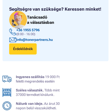
Segítségre van szüksége?
Keressen minket!
Tanácsadó
a választásban
+36 1955 5796
(8:00 - 16:00)
info@tonerpartners.hu
Érdeklődnék
Ingyenes szállítás
19 000 Ft
feletti megrendelés esetén
Széles választék.
Több mint
37000 terméket kínálunk.
Nálunk van ideje.
Az árut 30
napon belül visszaküldheti.