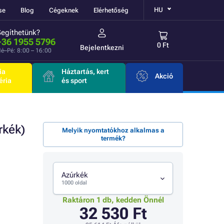
HU
se
Blog
Cégeknek
Elérhetőség
Segíthetünk?
+36 1955 5796
0 Ft
Bejelentkezni
é–Pé: 8:00 – 16:00
ia
Háztartás, kert
Akció
éria
és sport
rkék)
Melyik nyomtatókhoz alkalmas a
termék?
Azúrkék
1000 oldal
Raktáron 1 db, kedden Önnél
32 530 Ft