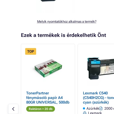
Melyik nyomtatókhoz alkalmas a termék?
Ezek a termékek is érdekelhetik Önt
TOP
TonerPartner
Lexmark C540
er
fénymásoló papír A4
(C540H2CG) - tone
EMIUM,
80GR UNIVERSAL, 500db
cyan (azúrkék)
oldal
Azúrkék
2000 
Raktáron > 20 db
Lexmark