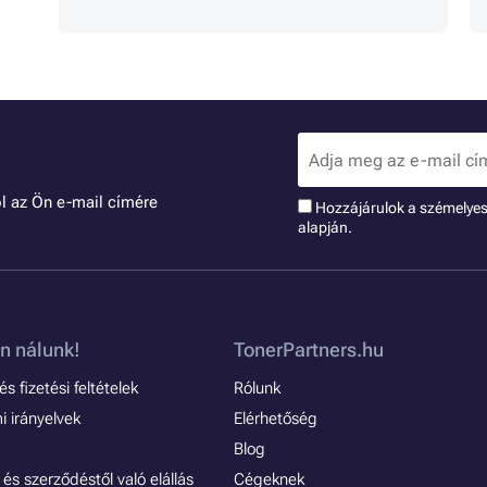
l az Ön e-mail címére
Hozzájárulok a szémelye
alapján.
n nálunk!
TonerPartners.hu
s fizetési feltételek
Rólunk
 irányelvek
Elérhetőség
Blog
és szerződéstől való elállás
Cégeknek