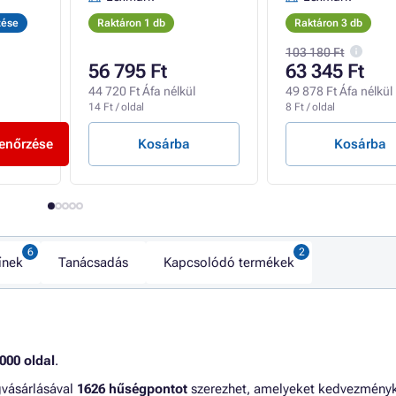
zése
Raktáron 1 db
Raktáron 3 db
103 180 Ft
56 795 Ft
63 345 Ft
44 720 Ft Áfa nélkül
49 878 Ft Áfa nélkül
14 Ft / oldal
8 Ft / oldal
lenőrzése
Kosárba
Kosárba
ínek
Tanácsadás
Kapcsolódó termékek
000 oldal
.
gvásárlásával
1626 hűségpontot
szerezhet, amelyeket kedvezmény