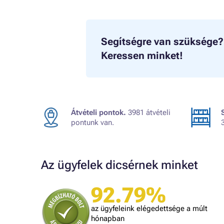
Segítségre van szüksége?
Keressen minket!
Átvételi pontok.
3981 átvételi
pontunk van.
Az ügyfelek dicsérnek minket
92.79%
A bolt vásárlója
t, amit
Minden rendben volt.
az ügyfeleink elégedettsége a múlt
is
hónapban
lben.