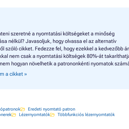
teni szeretné a nyomtatási költségeket a minőség
ása nélkül? Javasoljuk, hogy olvassa el az alternatív
ől szóló cikket. Fedezze fel, hogy ezekkel a kedvezőbb á
kkal nem csak a nyomtatási költségek 80%-át takaríthatj
nem hogyan növelhetik a patrononkénti nyomatok számá
m a cikket »
ópatronok
Eredeti nyomtató patron
nerek
Lézernyomtatók
Többfunkciós lézernyomtatók