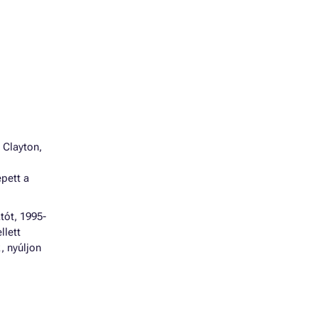
 Clayton,
épett a
tót, 1995-
llett
, nyúljon