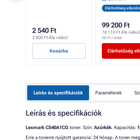
Elérhetőség ellenőr
99 200 Ft
2 540 Ft
l
78 110 Ft Áfa nélkül
2 000 Ft Áfa nélkül
50 Ft / oldal
Kosárba
Elérhetőség el
Leírás és specifikációk
Paraméterek
Sz
Leírás és specifikációk
Lexmark C540A1CG
toner. Szín:
Azúrkék
. Kapacitás:
1
Erre a tonerre nyújtott garancia: 24 hónap. A toner me