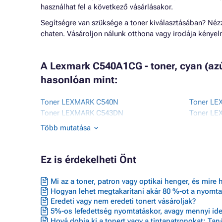
használhat fel a következő vásárlásakor.
Segítségre van szüksége a toner kiválasztásában? Né
chaten. Vásároljon nálunk otthona vagy irodája kénye
A Lexmark C540A1CG - toner, cyan (az
hasonlóan mint:
Toner LEXMARK C540N
Toner L
Toner LEXMARK C543DN
Toner L
Toner LEXMARK C544
Toner L
Több mutatása
Toner LEXMARK C544 SERIES
Toner L
Toner LEXMARK C544DN
Toner L
Toner LEXMARK C544DTN
Toner L
Ez is érdekelheti Önt
Toner LEXMARK C544DW
Toner L
Toner LEXMARK C544N
Toner L
Mi az a toner, patron vagy optikai henger, és mire 
Toner LEXMARK C546DTN
Toner LE
Hogyan lehet megtakarítani akár 80 %-ot a nyomta
Eredeti vagy nem eredeti tonert vásároljak?
5%-os lefedettség nyomtatáskor, avagy mennyi ideig
Hová dobja ki a tonert vagy a tintapatronokat: Ta