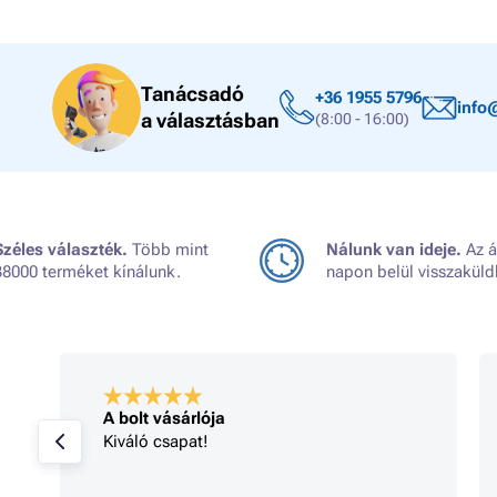
Tanácsadó
+36 1955 5796
info
a választásban
(8:00 - 16:00)
Széles választék.
Több mint
Nálunk van ideje.
Az á
38000 terméket kínálunk.
napon belül visszaküld
A bolt vásárlója
Kiváló csapat!