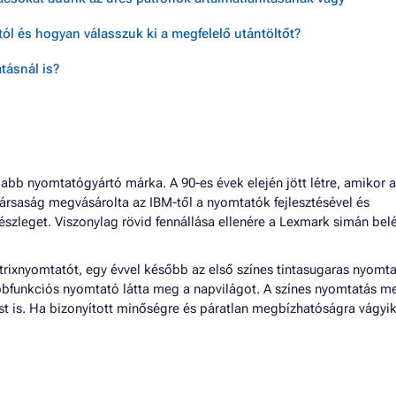
ól és hogyan válasszuk ki a megfelelő utántöltőt?
tásnál is?
labb nyomtatógyártó márka. A 90-es évek elején jött létre, amikor a
 társaság megvásárolta az IBM-től a nyomtatók fejlesztésével és
részleget. Viszonylag rövid fennállása ellenére a Lexmark simán bel
rixnyomtatót, egy évvel később az első színes tintasugaras nyomta
bfunkciós nyomtató látta meg a napvilágot. A színes nyomtatás me
st is. Ha bizonyított minőségre és páratlan megbízhatóságra vágyik