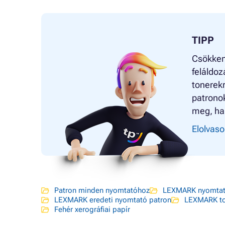
TIPP
Csökken
feláldoz
tonerekr
patrono
meg, ha
Elolvaso
Patron minden nyomtatóhoz
LEXMARK nyomtat
LEXMARK eredeti nyomtató patron
LEXMARK to
Fehér xerográfiai papír