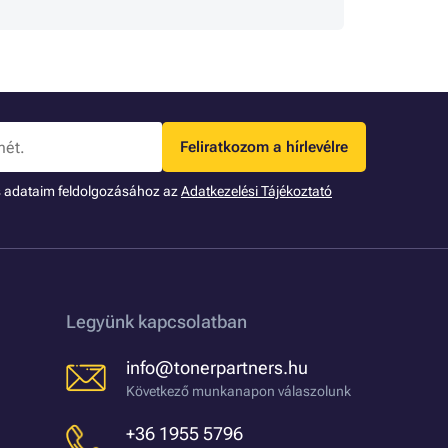
Feliratkozom a hírlevélre
s adataim feldolgozásához az
Adatkezelési Tájékoztató
Legyünk kapcsolatban
info@tonerpartners.hu
Következő munkanapon válaszolunk
+36 1955 5796