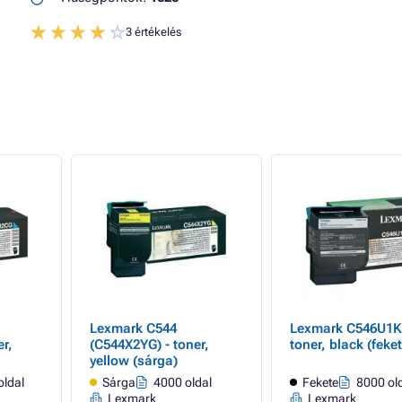
3 értékelés
Lexmark C544
Lexmark C546U1K
r,
(C544X2YG) - toner,
toner, black (feket
yellow (sárga)
oldal
Sárga
4000 oldal
Fekete
8000 ol
Lexmark
Lexmark