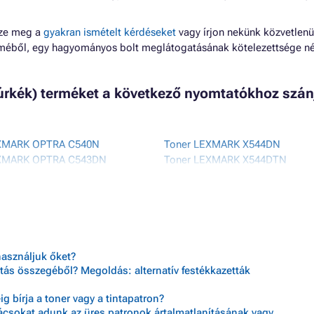
zze meg a
gyakran ismételt kérdéseket
vagy írjon nekünk közvetlenü
lméből, egy hagyományos bolt meglátogatásának kötelezettsége né
úrkék) terméket a következő nyomtatókhoz szán
EXMARK OPTRA C540N
Toner LEXMARK X544DN
EXMARK OPTRA C543DN
Toner LEXMARK X544DTN
EXMARK OPTRA C544DN
Toner LEXMARK X544DW
EXMARK OPTRA C544DTN
Toner LEXMARK X544N
EXMARK OPTRA C544DW
Toner LEXMARK X546DTN
EXMARK OPTRA C544N
Toner LEXMARK X548
EXMARK OPTRA C546DTN
Toner LEXMARK X548DE
EXMARK X543DN
Toner LEXMARK X548DTE
használjuk őket?
XMARK X544
tás összegéből? Megoldás: alternatív festékkazetták
 bírja a toner vagy a tintapatron?
nácsokat adunk az üres patronok ártalmatlanításának vagy