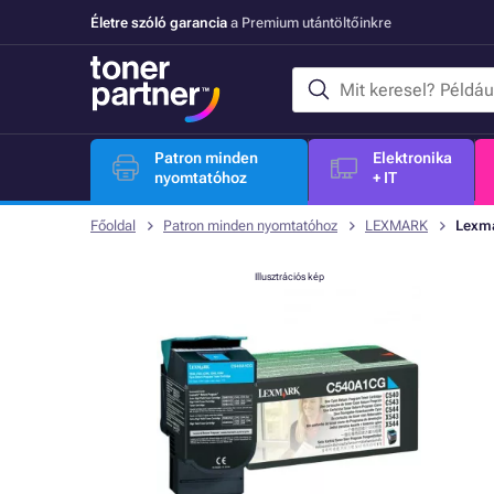
Életre szóló garancia
a Premium utántöltőinkre
Patron minden
Elektronika
nyomtatóhoz
+ IT
Főoldal
Patron minden nyomtatóhoz
LEXMARK
Lexma
Illusztrációs kép