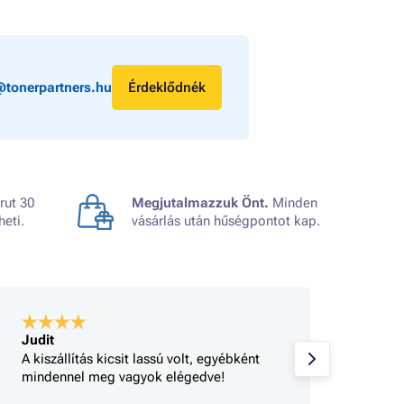
@tonerpartners.hu
Érdeklődnék
rut 30
Megjutalmazzuk Önt.
Minden
heti.
vásárlás után hűségpontot kap.
Judit
A bolt
A kiszállítás kicsit lassú volt, egyébként
Gyorsa
mindennel meg vagyok elégedve!
rendel
tájéko