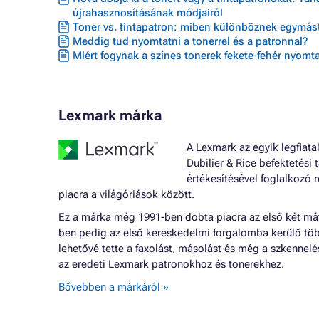
újrahasznosításának módjairól
Toner vs. tintapatron: miben különböznek egymást
Meddig tud nyomtatni a tonerrel és a patronnal?
Miért fogynak a színes tonerek fekete-fehér nyomta
Lexmark márka
A Lexmark az egyik legfiata
Dubilier & Rice befektetési
értékesítésével foglalkozó 
piacra a világóriások között.
Ez a márka még 1991-ben dobta piacra az első két mát
ben pedig az első kereskedelmi forgalomba kerülő töb
lehetővé tette a faxolást, másolást és még a szkennelé
az eredeti Lexmark patronokhoz és tonerekhez.
Bővebben a márkáról »