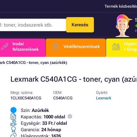
Termék kézbesíté
Keresés
H
Irodai
Higién
Védőfelszerelések
felszerelések
+ Drog
rk C540A1CG - toner, cyan (azúrkék)
Lexmark C540A1CG - toner, cyan (azú
Megr. száma
OEM
Gyártó
1CLX0C540A1CG
C540A1CG
Lexmark
Szín:
Azúrkék
Kapacitás:
1000 oldal
Egységár:
33 Ft / oldal
Garancia:
24 hónap
Hűségpontok:
1626